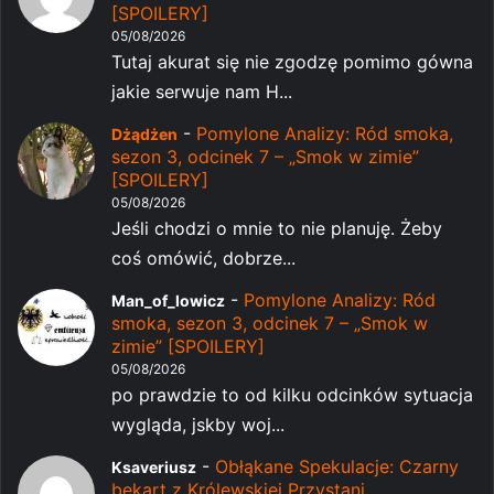
[SPOILERY]
05/08/2026
Tutaj akurat się nie zgodzę pomimo gówna
jakie serwuje nam H...
-
Pomylone Analizy: Ród smoka,
Dżądżen
sezon 3, odcinek 7 – „Smok w zimie”
[SPOILERY]
05/08/2026
Jeśli chodzi o mnie to nie planuję. Żeby
coś omówić, dobrze...
-
Pomylone Analizy: Ród
Man_of_lowicz
smoka, sezon 3, odcinek 7 – „Smok w
zimie” [SPOILERY]
05/08/2026
po prawdzie to od kilku odcinków sytuacja
wygląda, jskby woj...
-
Obłąkane Spekulacje: Czarny
Ksaveriusz
bękart z Królewskiej Przystani