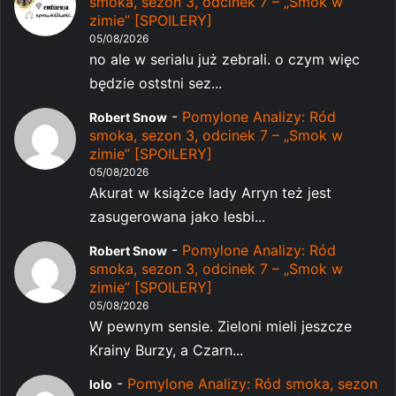
smoka, sezon 3, odcinek 7 – „Smok w
zimie” [SPOILERY]
05/08/2026
no ale w serialu już zebrali. o czym więc
będzie oststni sez...
-
Pomylone Analizy: Ród
Robert Snow
smoka, sezon 3, odcinek 7 – „Smok w
zimie” [SPOILERY]
05/08/2026
Akurat w książce lady Arryn też jest
zasugerowana jako lesbi...
-
Pomylone Analizy: Ród
Robert Snow
smoka, sezon 3, odcinek 7 – „Smok w
zimie” [SPOILERY]
05/08/2026
W pewnym sensie. Zieloni mieli jeszcze
Krainy Burzy, a Czarn...
-
Pomylone Analizy: Ród smoka, sezon
lolo