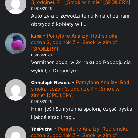
3, odcinek 7 – „Smok w zimie” [SPOILERY]
05/08/2026
Autorzy a przewodzi temu Nina chcą nam
obrzydzić kobiety w t...
-
Pomylone Analizy: Ród smoka,
kuba
sezon 3, odcinek 7 – „Smok w zimie”
[SPOILERY]
05/08/2026
Vermithor bodaj w 34 roku po Podboju się
wykluł, a Dreamfyre...
-
Pomylone Analizy: Ród
Christoph Flowers
smoka, sezon 3, odcinek 7 – „Smok w
zimie” [SPOILERY]
05/08/2026
Hmm jeśli Sunfyre ma spaloną część pyska
i jakoś stracił rog...
-
Pomylone Analizy: Ród smoka,
ThePuchu
sezon 3, odcinek 7 – „Smok w zimie”