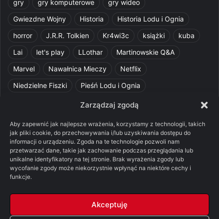
gry
gry komputerowe
gry wideo
Gwiezdne Wojny
Historia
Historia Lodu i Ognia
horror
J.R.R. Tolkien
Kr4wi3c
książki
kuba
Lai
let's play
LLothar
Martinowskie Q&A
Marvel
Nawałnica Mieczy
Netflix
Niedzielne Fiszki
Pieśń Lodu i Ognia
Pomylone Analizy
Pquelim
Pytania do maesterów
Zarządzaj zgodą
Pytania i odpowiedzi
Q&A
Razorblade
recenzja
Aby zapewnić jak najlepsze wrażenia, korzystamy z technologii, takich
jak pliki cookie, do przechowywania i/lub uzyskiwania dostępu do
recenzja książki
Ród Smoka
Silmarillion
SithFrog
informacji o urządzeniu. Zgoda na te technologie pozwoli nam
przetwarzać dane, takie jak zachowanie podczas przeglądania lub
Starcie Królów
Star Wars
Szalone Teorie
unikalne identyfikatory na tej stronie. Brak wyrażenia zgody lub
wycofanie zgody może niekorzystnie wpłynąć na niektóre cechy i
Tolkienowskie Q&A
Voo
Wieści z Cytadeli
funkcje.
Władca Pierścieni
X-Com 2
XCOM 2
Akceptuję