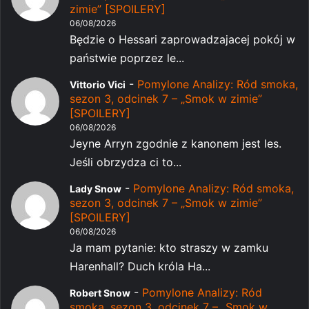
zimie” [SPOILERY]
06/08/2026
Będzie o Hessari zaprowadzajacej pokój w
państwie poprzez le...
-
Pomylone Analizy: Ród smoka,
Vittorio Vici
sezon 3, odcinek 7 – „Smok w zimie”
[SPOILERY]
06/08/2026
Jeyne Arryn zgodnie z kanonem jest les.
Jeśli obrzydza ci to...
-
Pomylone Analizy: Ród smoka,
Lady Snow
sezon 3, odcinek 7 – „Smok w zimie”
[SPOILERY]
06/08/2026
Ja mam pytanie: kto straszy w zamku
Harenhall? Duch króla Ha...
-
Pomylone Analizy: Ród
Robert Snow
smoka, sezon 3, odcinek 7 – „Smok w