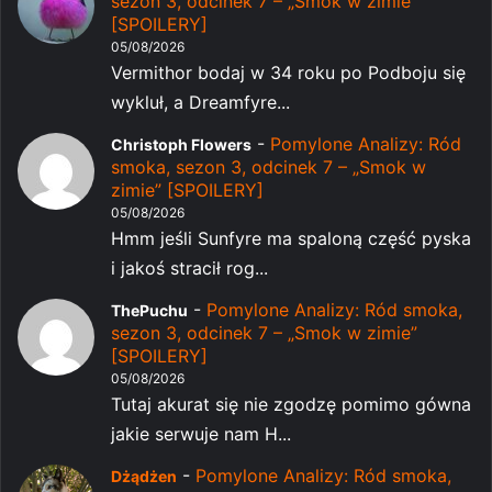
sezon 3, odcinek 7 – „Smok w zimie”
[SPOILERY]
05/08/2026
Vermithor bodaj w 34 roku po Podboju się
wykluł, a Dreamfyre...
-
Pomylone Analizy: Ród
Christoph Flowers
smoka, sezon 3, odcinek 7 – „Smok w
zimie” [SPOILERY]
05/08/2026
Hmm jeśli Sunfyre ma spaloną część pyska
i jakoś stracił rog...
-
Pomylone Analizy: Ród smoka,
ThePuchu
sezon 3, odcinek 7 – „Smok w zimie”
[SPOILERY]
05/08/2026
Tutaj akurat się nie zgodzę pomimo gówna
jakie serwuje nam H...
-
Pomylone Analizy: Ród smoka,
Dżądżen