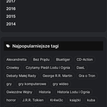
2017
2016
2015
2014
Najpopularniejsze tagi
Alexandretta
Bez Prądu
Bluetiger
CD-Action
Crowley
Czytamy Pieśń Lodu i Ognia
DaeL
Debaty Małej Rady
George R.R. Martin
Gra o Tron
gry
gry komputerowe
gry wideo
Gwiezdne Wojny
Historia
Historia Lodu i Ognia
horror
J.R.R. Tolkien
Kr4wi3c
książki
kuba