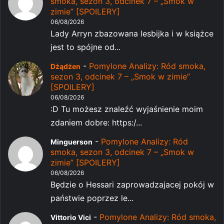
smoka, sezon 3, odcinek 7 – „Smok w
zimie” [SPOILERY]
06/08/2026
Lady Arryn zbazowana lesbijka i w książce
jest to spójne od...
-
Pomylone Analizy: Ród smoka,
Dżądżen
sezon 3, odcinek 7 – „Smok w zimie”
[SPOILERY]
06/08/2026
:D Tu możesz znaleźć wyjaśnienie moim
zdaniem dobre: https:/...
-
Pomylone Analizy: Ród
Minguerson
smoka, sezon 3, odcinek 7 – „Smok w
zimie” [SPOILERY]
06/08/2026
Będzie o Hessari zaprowadzajacej pokój w
państwie poprzez le...
-
Pomylone Analizy: Ród smoka,
Vittorio Vici