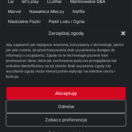
Lai
let's play
LLothar
Martinowskie Q&A
Marvel
Nawałnica Mieczy
Netflix
Niedzielne Fiszki
Pieśń Lodu i Ognia
Pomylone Analizy
Pquelim
Pytania do maesterów
Zarządzaj zgodą
Pytania i odpowiedzi
Q&A
Razorblade
recenzja
Aby zapewnić jak najlepsze wrażenia, korzystamy z technologii, takich
jak pliki cookie, do przechowywania i/lub uzyskiwania dostępu do
recenzja książki
Ród Smoka
Silmarillion
SithFrog
informacji o urządzeniu. Zgoda na te technologie pozwoli nam
przetwarzać dane, takie jak zachowanie podczas przeglądania lub
Starcie Królów
Star Wars
Szalone Teorie
unikalne identyfikatory na tej stronie. Brak wyrażenia zgody lub
wycofanie zgody może niekorzystnie wpłynąć na niektóre cechy i
Tolkienowskie Q&A
Voo
Wieści z Cytadeli
funkcje.
Władca Pierścieni
X-Com 2
XCOM 2
Akceptuję
Odmów
© Copyright 2026, All Rights Reserved |
FSGK.PL
Zobacz preferencje
Facebook
X
YouTube
Discord