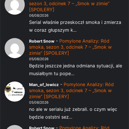
sezon 3, odcinek 7 – „Smok w zimie”
[SPOILERY]
06/08/2026
Serial właśnie przeskoczł smoka i zmierza
w coraz głupszym k...
-
Pomylone Analizy: Ród
Robert Snow
smoka, sezon 3, odcinek 7 – „Smok w
zimie” [SPOILERY]
05/08/2026
Będzie jeszcze jedna odmiana sytuacji, ale
musiałbym tu pope...
-
Pomylone Analizy: Ród
Man_of_lowicz
smoka, sezon 3, odcinek 7 – „Smok w
zimie” [SPOILERY]
05/08/2026
no ale w serialu już zebrali. o czym więc
będzie oststni sez...
-
Pomylone Analizy: Ród
Robert Snow