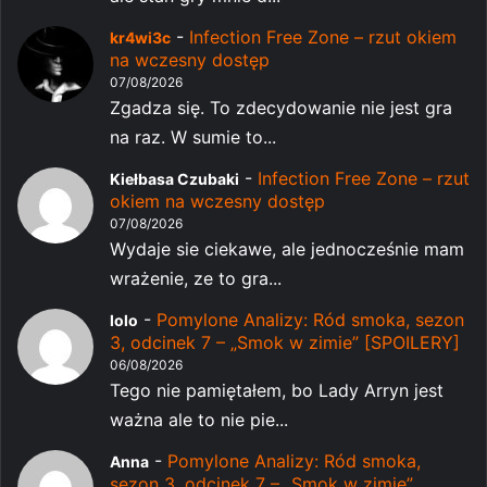
-
Infection Free Zone – rzut okiem
kr4wi3c
na wczesny dostęp
07/08/2026
Zgadza się. To zdecydowanie nie jest gra
na raz. W sumie to...
-
Infection Free Zone – rzut
Kiełbasa Czubaki
okiem na wczesny dostęp
07/08/2026
Wydaje sie ciekawe, ale jednocześnie mam
wrażenie, ze to gra...
-
Pomylone Analizy: Ród smoka, sezon
lolo
3, odcinek 7 – „Smok w zimie” [SPOILERY]
06/08/2026
Tego nie pamiętałem, bo Lady Arryn jest
ważna ale to nie pie...
-
Pomylone Analizy: Ród smoka,
Anna
sezon 3, odcinek 7 – „Smok w zimie”