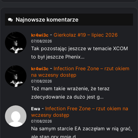
Najnowsze komentarze
-
Gierkołaz #19 – lipiec 2026
kr4wi3c
07/08/2026
Tak pozostając jeszcze w temacie XCOM
to był jeszcze Phenix...
-
Infection Free Zone – rzut okiem
kr4wi3c
na wczesny dostęp
07/08/2026
Też mam takie wrażenie, że teraz
zdecydowanie za dużo jest g...
-
Infection Free Zone – rzut okiem na
Ewa
wczesny dostęp
07/08/2026
Na samym starcie EA zaczęłam w nią grać,
ale stan gry mnie d...