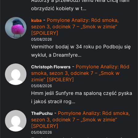
Autorzy a przewodzi temu Nina chcą nam
obrzydzić kobiety w t...
-
Pomylone Analizy: Ród smoka,
kuba
sezon 3, odcinek 7 – „Smok w zimie”
[SPOILERY]
05/08/2026
Vermithor bodaj w 34 roku po Podboju się
wykluł, a Dreamfyre...
-
Pomylone Analizy: Ród
Christoph Flowers
smoka, sezon 3, odcinek 7 – „Smok w
zimie” [SPOILERY]
05/08/2026
Hmm jeśli Sunfyre ma spaloną część pyska
i jakoś stracił rog...
-
Pomylone Analizy: Ród smoka,
ThePuchu
sezon 3, odcinek 7 – „Smok w zimie”
[SPOILERY]
05/08/2026