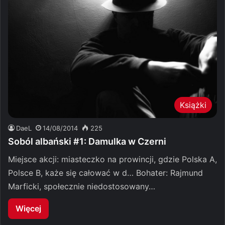
Książki
DaeL
14/08/2014
225
Soból albański #1: Damulka w Czerni
Miejsce akcji: miasteczko na prowincji, gdzie Polska A,
Polsce B, każe się całować w d… Bohater: Rajmund
Marficki, społecznie niedostosowany…
Więcej