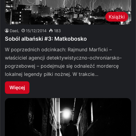
Książki
DaeL
15/12/2014
183
Soból albański #3: Matkobosko
W poprzednich odcinkach: Rajmund Marficki –
właściciel agencji detektywistyczno-ochroniarsko-
pogrzebowej – podejmuje się odnaleźć mordercę
lokalnej legendy piłki nożnej. W trakcie…
Więcej