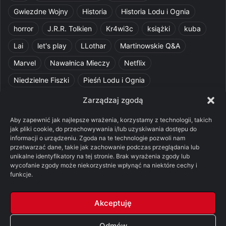
Gwiezdne Wojny
Historia
Historia Lodu i Ognia
horror
J.R.R. Tolkien
Kr4wi3c
książki
kuba
Lai
let's play
LLothar
Martinowskie Q&A
Marvel
Nawałnica Mieczy
Netflix
Niedzielne Fiszki
Pieśń Lodu i Ognia
Pomylone Analizy
Pquelim
Pytania do maesterów
Zarządzaj zgodą
Pytania i odpowiedzi
Q&A
Razorblade
recenzja
Aby zapewnić jak najlepsze wrażenia, korzystamy z technologii, takich
jak pliki cookie, do przechowywania i/lub uzyskiwania dostępu do
recenzja książki
Ród Smoka
Silmarillion
SithFrog
informacji o urządzeniu. Zgoda na te technologie pozwoli nam
przetwarzać dane, takie jak zachowanie podczas przeglądania lub
Starcie Królów
Star Wars
Szalone Teorie
unikalne identyfikatory na tej stronie. Brak wyrażenia zgody lub
Tolkienowskie Q&A
Voo
Wieści z Cytadeli
wycofanie zgody może niekorzystnie wpłynąć na niektóre cechy i
funkcje.
Władca Pierścieni
X-Com 2
XCOM 2
Akceptuję
Odmów