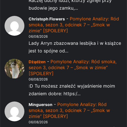
Raczej duchy ludzi, którzy zginęli przy
budowie jego zamku,...
-
Pomylone Analizy: Ród
Christoph Flowers
smoka, sezon 3, odcinek 7 – „Smok w
zimie” [SPOILERY]
06/08/2026
Lady Arryn zbazowana lesbijka i w książce
jest to spójne od...
-
Pomylone Analizy: Ród smoka,
Dżądżen
sezon 3, odcinek 7 – „Smok w zimie”
[SPOILERY]
06/08/2026
:D Tu możesz znaleźć wyjaśnienie moim
zdaniem dobre: https:/...
-
Pomylone Analizy: Ród
Minguerson
smoka, sezon 3, odcinek 7 – „Smok w
zimie” [SPOILERY]
06/08/2026