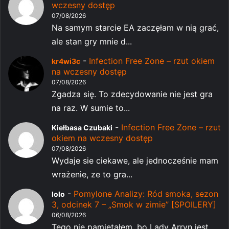
wczesny dostęp
07/08/2026
Na samym starcie EA zaczęłam w nią grać,
ale stan gry mnie d...
-
Infection Free Zone – rzut okiem
kr4wi3c
na wczesny dostęp
07/08/2026
Zgadza się. To zdecydowanie nie jest gra
na raz. W sumie to...
-
Infection Free Zone – rzut
Kiełbasa Czubaki
okiem na wczesny dostęp
07/08/2026
Wydaje sie ciekawe, ale jednocześnie mam
wrażenie, ze to gra...
-
Pomylone Analizy: Ród smoka, sezon
lolo
3, odcinek 7 – „Smok w zimie” [SPOILERY]
06/08/2026
Tego nie pamiętałem, bo Lady Arryn jest