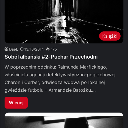
Książki
DaeL
13/10/2014
175
Soból albański #2: Puchar Przechodni
W poprzednim odcinku: Rajmunda Marfickiego,
właściciela agencji detektywistyczno-pogrzebowej
Charon i Cerber, odwiedza wdowa po lokalnej
gwieździe futbolu – Armandzie Batożku.…
Więcej