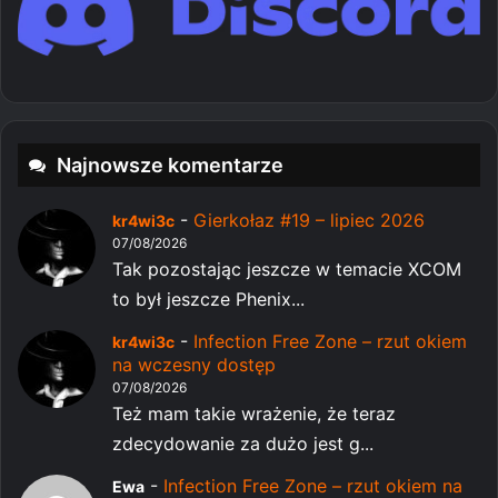
Najnowsze komentarze
-
Gierkołaz #19 – lipiec 2026
kr4wi3c
07/08/2026
Tak pozostając jeszcze w temacie XCOM
to był jeszcze Phenix...
-
Infection Free Zone – rzut okiem
kr4wi3c
na wczesny dostęp
07/08/2026
Też mam takie wrażenie, że teraz
zdecydowanie za dużo jest g...
-
Infection Free Zone – rzut okiem na
Ewa