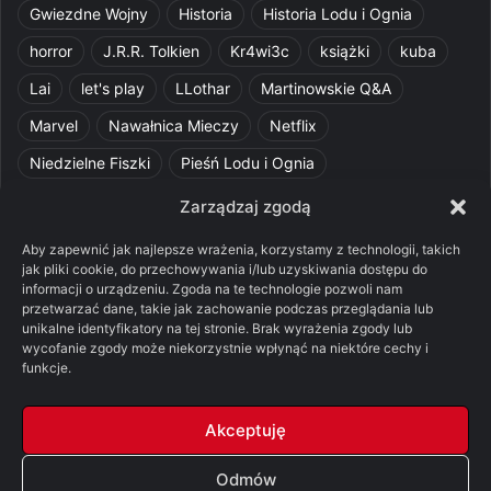
Gwiezdne Wojny
Historia
Historia Lodu i Ognia
horror
J.R.R. Tolkien
Kr4wi3c
książki
kuba
Lai
let's play
LLothar
Martinowskie Q&A
Marvel
Nawałnica Mieczy
Netflix
Niedzielne Fiszki
Pieśń Lodu i Ognia
Pomylone Analizy
Pquelim
Pytania do maesterów
Zarządzaj zgodą
Pytania i odpowiedzi
Q&A
Razorblade
recenzja
Aby zapewnić jak najlepsze wrażenia, korzystamy z technologii, takich
jak pliki cookie, do przechowywania i/lub uzyskiwania dostępu do
recenzja książki
Ród Smoka
Silmarillion
SithFrog
informacji o urządzeniu. Zgoda na te technologie pozwoli nam
przetwarzać dane, takie jak zachowanie podczas przeglądania lub
Starcie Królów
Star Wars
Szalone Teorie
unikalne identyfikatory na tej stronie. Brak wyrażenia zgody lub
Tolkienowskie Q&A
Voo
Wieści z Cytadeli
wycofanie zgody może niekorzystnie wpłynąć na niektóre cechy i
funkcje.
Władca Pierścieni
X-Com 2
XCOM 2
Akceptuję
Odmów