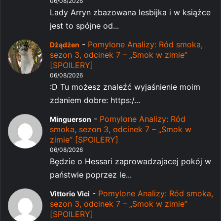
06/08/2026
Lady Arryn zbazowana lesbijka i w książce
jest to spójne od...
-
Pomylone Analizy: Ród smoka,
Dżądżen
sezon 3, odcinek 7 – „Smok w zimie”
[SPOILERY]
06/08/2026
:D Tu możesz znaleźć wyjaśnienie moim
zdaniem dobre: https:/...
-
Pomylone Analizy: Ród
Minguerson
smoka, sezon 3, odcinek 7 – „Smok w
zimie” [SPOILERY]
06/08/2026
Będzie o Hessari zaprowadzajacej pokój w
państwie poprzez le...
-
Pomylone Analizy: Ród smoka,
Vittorio Vici
sezon 3, odcinek 7 – „Smok w zimie”
[SPOILERY]