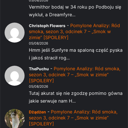
05/08/2026
Vermithor bodaj w 34 roku po Podboju się
wykluł, a Dreamfyre...
-
Pomylone Analizy: Ród
Christoph Flowers
smoka, sezon 3, odcinek 7 – „Smok w
zimie” [SPOILERY]
05/08/2026
Hmm jeśli Sunfyre ma spaloną część pyska
i jakoś stracił rog...
-
Pomylone Analizy: Ród smoka,
ThePuchu
sezon 3, odcinek 7 – „Smok w zimie”
[SPOILERY]
05/08/2026
Tutaj akurat się nie zgodzę pomimo gówna
jakie serwuje nam H...
-
Pomylone Analizy: Ród smoka,
Dżądżen
sezon 3, odcinek 7 – „Smok w zimie”
[SPOILERY]