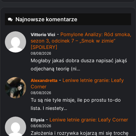
Najnowsze komentarze
-
Pomylone Analizy: Ród smoka,
Vittorio Vici
sezon 3, odcinek 7 – „Smok w zimie”
[SPOILERY]
08/08/2026
Mogłaby jakaś dobra dusza napisać jakąś
odjechaną teorię (ni...
-
Leniwe letnie granie: Leafy
Alexandretta
Corner
08/08/2026
Tu są nie tyle misje, ile po prostu to-do
lista. I niestety...
-
Leniwe letnie granie: Leafy Corner
Ellysia
08/08/2026
Założenia i rozrywka kojarzą mi się trochę