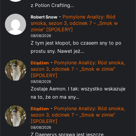
z Potion Crafting...
-
Pomylone Analizy: Ród
Robert Snow
smoka, sezon 3, odcinek 7 – „Smok w
zimie” [SPOILERY]
08/08/2026
Z tym jest kłopot, bo czasem sny to po
prostu sny. Nawet jeż...
-
Pomylone Analizy: Ród smoka,
Dżądżen
sezon 3, odcinek 7 – „Smok w zimie”
[SPOILERY]
08/08/2026
Zostaje Aemon. I tak: wszystko wskazuje
na to, że on ma sny...
-
Pomylone Analizy: Ród smoka,
Dżądżen
sezon 3, odcinek 7 – „Smok w zimie”
[SPOILERY]
08/08/2026
Z Daenerys sprawa jest jeszcze