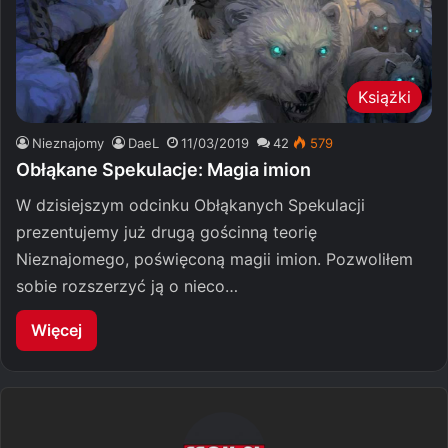
Książki
Nieznajomy
DaeL
11/03/2019
42
579
Obłąkane Spekulacje: Magia imion
W dzisiejszym odcinku Obłąkanych Spekulacji
prezentujemy już drugą gościnną teorię
Nieznajomego, poświęconą magii imion. Pozwoliłem
sobie rozszerzyć ją o nieco…
Więcej