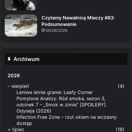
Czytamy Nawałnicę Mieczy #83:
Podsumowanie
06/06/2026
Archiwum
2026
–
sierpień
(4)
Leniwe letnie granie: Leafy Corner
Pomylone Analizy: Ród smoka, sezon 3,
odcinek 7 – „Smok w zimie” [SPOILERY]
Odyseja (2026)
Infection Free Zone – rzut okiem na wczesny
dostęp
+
lipiec
(18)