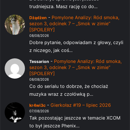
trudniejsza. Masz rację co do...
-
Pomylone Analizy: Ród smoka,
Dżądżen
sezon 3, odcinek 7 – „Smok w zimie”
[SPOILERY]
08/08/2026
Dobre pytanie, odpowiadam z głowy, czyli
z niczego, jak coś...
-
Pomylone Analizy: Ród smoka,
Tessarion
sezon 3, odcinek 7 – „Smok w zimie”
[SPOILERY]
08/08/2026
Co do serialu to dobrze, że chociaż
muzyka wraz z czołówką p...
-
Gierkołaz #19 – lipiec 2026
kr4wi3c
07/08/2026
Tak pozostając jeszcze w temacie XCOM
to był jeszcze Phenix...