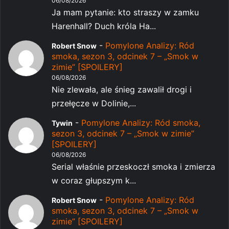
06/08/2026
Ja mam pytanie: kto straszy w zamku
Harenhall? Duch króla Ha...
-
Pomylone Analizy: Ród
Robert Snow
smoka, sezon 3, odcinek 7 – „Smok w
zimie” [SPOILERY]
06/08/2026
Nie zlewała, ale śnieg zawalił drogi i
przełęcze w Dolinie,...
-
Pomylone Analizy: Ród smoka,
Tywin
sezon 3, odcinek 7 – „Smok w zimie”
[SPOILERY]
06/08/2026
Serial właśnie przeskoczł smoka i zmierza
w coraz głupszym k...
-
Pomylone Analizy: Ród
Robert Snow
smoka, sezon 3, odcinek 7 – „Smok w
zimie” [SPOILERY]