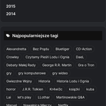
2015
2014
Najpopularniejsze tagi
Alexandretta
Bez Prądu
Bluetiger
CD-Action
Crowley
Czytamy Pieśń Lodu i Ognia
DaeL
Debaty Małej Rady
George R.R. Martin
Gra o Tron
gry
gry komputerowe
gry wideo
Gwiezdne Wojny
Historia
Historia Lodu i Ognia
horror
J.R.R. Tolkien
Kr4wi3c
książki
kuba
Lai
let's play
LLothar
Martinowskie Q&A
Marvel
Nawałnica Mieczy
Netflix