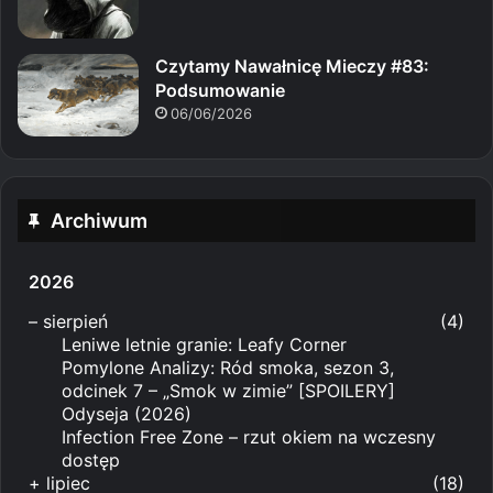
Czytamy Nawałnicę Mieczy #83:
Podsumowanie
06/06/2026
Archiwum
2026
–
sierpień
(4)
Leniwe letnie granie: Leafy Corner
Pomylone Analizy: Ród smoka, sezon 3,
odcinek 7 – „Smok w zimie” [SPOILERY]
Odyseja (2026)
Infection Free Zone – rzut okiem na wczesny
dostęp
+
lipiec
(18)