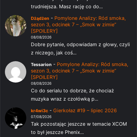
trudniejsza. Masz rację co do...
-
Pomylone Analizy: Ród smoka,
Dżądżen
sezon 3, odcinek 7 – „Smok w zimie”
[SPOILERY]
08/08/2026
Dobre pytanie, odpowiadam z głowy, czyli
z niczego, jak coś...
-
Pomylone Analizy: Ród smoka,
Tessarion
sezon 3, odcinek 7 – „Smok w zimie”
[SPOILERY]
08/08/2026
Co do serialu to dobrze, że chociaż
muzyka wraz z czołówką p...
-
Gierkołaz #19 – lipiec 2026
kr4wi3c
07/08/2026
Tak pozostając jeszcze w temacie XCOM
to był jeszcze Phenix...