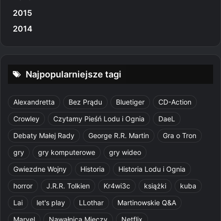
2015
2014
Najpopularniejsze tagi
Alexandretta
Bez Prądu
Bluetiger
CD-Action
Crowley
Czytamy Pieśń Lodu i Ognia
DaeL
Debaty Małej Rady
George R.R. Martin
Gra o Tron
gry
gry komputerowe
gry wideo
Gwiezdne Wojny
Historia
Historia Lodu i Ognia
horror
J.R.R. Tolkien
Kr4wi3c
książki
kuba
Lai
let's play
LLothar
Martinowskie Q&A
Marvel
Nawałnica Mieczy
Netflix