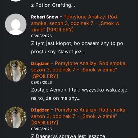
z Potion Crafting...
-
Pomylone Analizy: Ród
Robert Snow
smoka, sezon 3, odcinek 7 – „Smok w
zimie” [SPOILERY]
08/08/2026
Z tym jest kłopot, bo czasem sny to po
prostu sny. Nawet jeż...
-
Pomylone Analizy: Ród smoka,
Dżądżen
sezon 3, odcinek 7 – „Smok w zimie”
[SPOILERY]
08/08/2026
Zostaje Aemon. I tak: wszystko wskazuje
na to, że on ma sny...
-
Pomylone Analizy: Ród smoka,
Dżądżen
sezon 3, odcinek 7 – „Smok w zimie”
[SPOILERY]
08/08/2026
Z Daenerys sprawa jest jeszcze