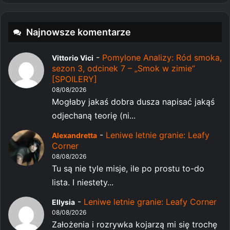
Najnowsze komentarze
-
Pomylone Analizy: Ród smoka,
Vittorio Vici
sezon 3, odcinek 7 – „Smok w zimie”
[SPOILERY]
08/08/2026
Mogłaby jakaś dobra dusza napisać jakąś
odjechaną teorię (ni...
-
Leniwe letnie granie: Leafy
Alexandretta
Corner
08/08/2026
Tu są nie tyle misje, ile po prostu to-do
lista. I niestety...
-
Leniwe letnie granie: Leafy Corner
Ellysia
08/08/2026
Założenia i rozrywka kojarzą mi się trochę