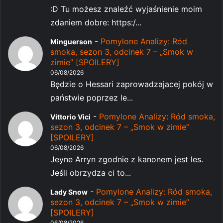
:D Tu możesz znaleźć wyjaśnienie moim
zdaniem dobre: https:/...
-
Pomylone Analizy: Ród
Minguerson
smoka, sezon 3, odcinek 7 – „Smok w
zimie” [SPOILERY]
06/08/2026
Będzie o Hessari zaprowadzajacej pokój w
państwie poprzez le...
-
Pomylone Analizy: Ród smoka,
Vittorio Vici
sezon 3, odcinek 7 – „Smok w zimie”
[SPOILERY]
06/08/2026
Jeyne Arryn zgodnie z kanonem jest les.
Jeśli obrzydza ci to...
-
Pomylone Analizy: Ród smoka,
Lady Snow
sezon 3, odcinek 7 – „Smok w zimie”
[SPOILERY]
06/08/2026