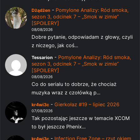
-
Pomylone Analizy: Ród smoka,
Dżądżen
sezon 3, odcinek 7 – „Smok w zimie”
[SPOILERY]
08/08/2026
Dobre pytanie, odpowiadam z głowy, czyli
z niczego, jak coś...
-
Pomylone Analizy: Ród smoka,
Tessarion
sezon 3, odcinek 7 – „Smok w zimie”
[SPOILERY]
08/08/2026
Co do serialu to dobrze, że chociaż
muzyka wraz z czołówką p...
-
Gierkołaz #19 – lipiec 2026
kr4wi3c
07/08/2026
Tak pozostając jeszcze w temacie XCOM
to był jeszcze Phenix...
-
Infection Free Zone – rzut okiem
kr4wi3c