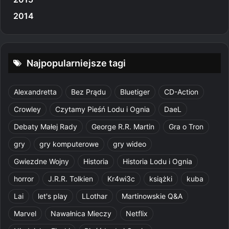
2014
Najpopularniejsze tagi
Alexandretta
Bez Prądu
Bluetiger
CD-Action
Crowley
Czytamy Pieśń Lodu i Ognia
DaeL
Debaty Małej Rady
George R.R. Martin
Gra o Tron
gry
gry komputerowe
gry wideo
Gwiezdne Wojny
Historia
Historia Lodu i Ognia
horror
J.R.R. Tolkien
Kr4wi3c
książki
kuba
Lai
let's play
LLothar
Martinowskie Q&A
Marvel
Nawałnica Mieczy
Netflix