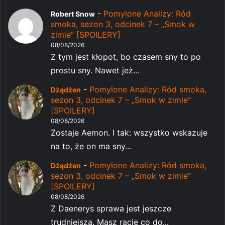
-
Pomylone Analizy: Ród
Robert Snow
smoka, sezon 3, odcinek 7 – „Smok w
zimie” [SPOILERY]
08/08/2026
Z tym jest kłopot, bo czasem sny to po
prostu sny. Nawet jeż...
-
Pomylone Analizy: Ród smoka,
Dżądżen
sezon 3, odcinek 7 – „Smok w zimie”
[SPOILERY]
08/08/2026
Zostaje Aemon. I tak: wszystko wskazuje
na to, że on ma sny...
-
Pomylone Analizy: Ród smoka,
Dżądżen
sezon 3, odcinek 7 – „Smok w zimie”
[SPOILERY]
08/08/2026
Z Daenerys sprawa jest jeszcze
trudniejsza. Masz rację co do...