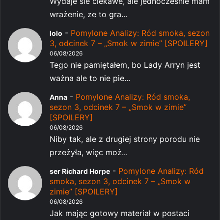
Wydaje sie ciekawe, ale jednocześnie mam
wrażenie, ze to gra...
-
Pomylone Analizy: Ród smoka, sezon
lolo
3, odcinek 7 – „Smok w zimie” [SPOILERY]
06/08/2026
Tego nie pamiętałem, bo Lady Arryn jest
ważna ale to nie pie...
-
Pomylone Analizy: Ród smoka,
Anna
sezon 3, odcinek 7 – „Smok w zimie”
[SPOILERY]
06/08/2026
Niby tak, ale z drugiej strony porodu nie
przeżyła, więc moż...
-
Pomylone Analizy: Ród
ser Richard Horpe
smoka, sezon 3, odcinek 7 – „Smok w
zimie” [SPOILERY]
06/08/2026
Jak mając gotowy materiał w postaci