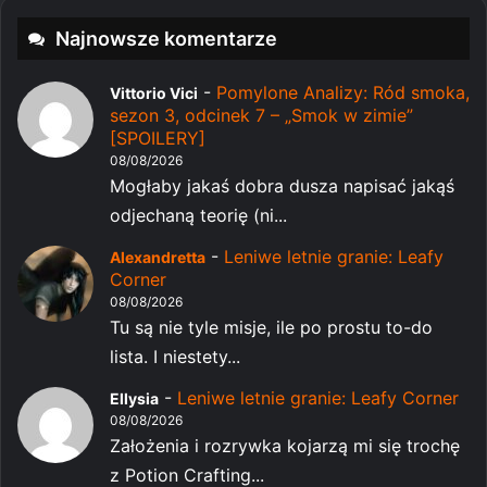
Najnowsze komentarze
-
Pomylone Analizy: Ród smoka,
Vittorio Vici
sezon 3, odcinek 7 – „Smok w zimie”
[SPOILERY]
08/08/2026
Mogłaby jakaś dobra dusza napisać jakąś
odjechaną teorię (ni...
-
Leniwe letnie granie: Leafy
Alexandretta
Corner
08/08/2026
Tu są nie tyle misje, ile po prostu to-do
lista. I niestety...
-
Leniwe letnie granie: Leafy Corner
Ellysia
08/08/2026
Założenia i rozrywka kojarzą mi się trochę
z Potion Crafting...