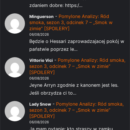
zdaniem dobre: https:/...
-
Pomylone Analizy: Ród
Minguerson
smoka, sezon 3, odcinek 7 – „Smok w
zimie” [SPOILERY]
06/08/2026
Będzie o Hessari zaprowadzajacej pokój w
państwie poprzez le...
-
Pomylone Analizy: Ród smoka,
Vittorio Vici
sezon 3, odcinek 7 – „Smok w zimie”
[SPOILERY]
06/08/2026
Jeyne Arryn zgodnie z kanonem jest les.
Jeśli obrzydza ci to...
-
Pomylone Analizy: Ród smoka,
Lady Snow
sezon 3, odcinek 7 – „Smok w zimie”
[SPOILERY]
06/08/2026
Ja mam pytanie: kto straszy w zamku