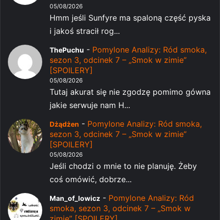
05/08/2026
Hmm jeśli Sunfyre ma spaloną część pyska
i jakoś stracił rog...
-
Pomylone Analizy: Ród smoka,
ThePuchu
sezon 3, odcinek 7 – „Smok w zimie”
[SPOILERY]
05/08/2026
Tutaj akurat się nie zgodzę pomimo gówna
jakie serwuje nam H...
-
Pomylone Analizy: Ród smoka,
Dżądżen
sezon 3, odcinek 7 – „Smok w zimie”
[SPOILERY]
05/08/2026
Jeśli chodzi o mnie to nie planuję. Żeby
coś omówić, dobrze...
-
Pomylone Analizy: Ród
Man_of_lowicz
smoka, sezon 3, odcinek 7 – „Smok w
zimie” [SPOILERY]