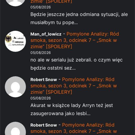
zimie” [SPOILERY]
05/08/2026
Będzie jeszcze jedna odmiana sytuacji, ale
musiałbym tu pope...
-
Pomylone Analizy: Ród
Man_of_lowicz
smoka, sezon 3, odcinek 7 – „Smok w
zimie” [SPOILERY]
05/08/2026
no ale w serialu już zebrali. o czym więc
będzie oststni sez...
-
Pomylone Analizy: Ród
Robert Snow
smoka, sezon 3, odcinek 7 – „Smok w
zimie” [SPOILERY]
05/08/2026
Akurat w książce lady Arryn też jest
zasugerowana jako lesbi...
-
Pomylone Analizy: Ród
Robert Snow
smoka, sezon 3, odcinek 7 – „Smok w