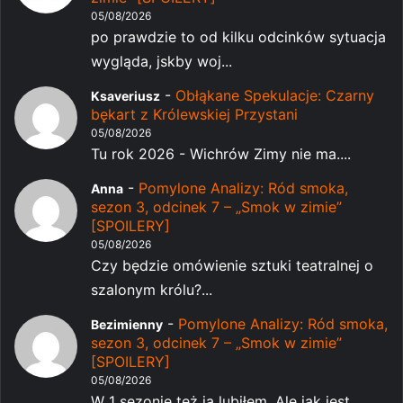
05/08/2026
po prawdzie to od kilku odcinków sytuacja
wygląda, jskby woj...
-
Obłąkane Spekulacje: Czarny
Ksaveriusz
bękart z Królewskiej Przystani
05/08/2026
Tu rok 2026 - Wichrów Zimy nie ma....
-
Pomylone Analizy: Ród smoka,
Anna
sezon 3, odcinek 7 – „Smok w zimie”
[SPOILERY]
05/08/2026
Czy będzie omówienie sztuki teatralnej o
szalonym królu?...
-
Pomylone Analizy: Ród smoka,
Bezimienny
sezon 3, odcinek 7 – „Smok w zimie”
[SPOILERY]
05/08/2026
W 1 sezonie też ją lubiłem. Ale jak jest