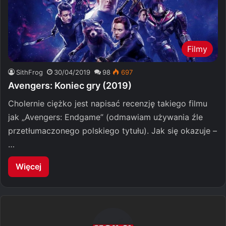
Filmy
SithFrog
30/04/2019
98
697
Avengers: Koniec gry (2019)
Cholernie ciężko jest napisać recenzję takiego filmu
jak „Avengers: Endgame” (odmawiam używania źle
przetłumaczonego polskiego tytułu). Jak się okazuje –
…
Więcej