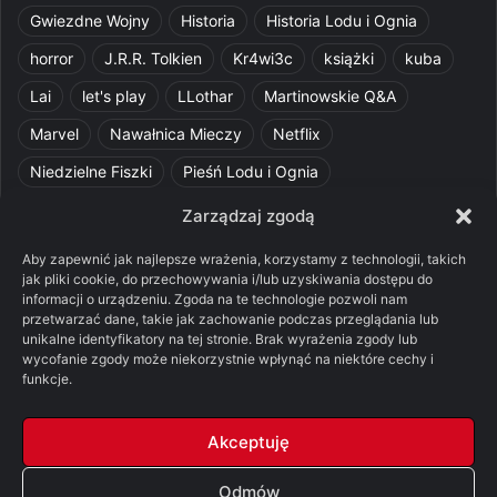
Gwiezdne Wojny
Historia
Historia Lodu i Ognia
horror
J.R.R. Tolkien
Kr4wi3c
książki
kuba
Lai
let's play
LLothar
Martinowskie Q&A
Marvel
Nawałnica Mieczy
Netflix
Niedzielne Fiszki
Pieśń Lodu i Ognia
Pomylone Analizy
Pquelim
Pytania do maesterów
Zarządzaj zgodą
Pytania i odpowiedzi
Q&A
Razorblade
recenzja
Aby zapewnić jak najlepsze wrażenia, korzystamy z technologii, takich
jak pliki cookie, do przechowywania i/lub uzyskiwania dostępu do
recenzja książki
Ród Smoka
Silmarillion
SithFrog
informacji o urządzeniu. Zgoda na te technologie pozwoli nam
przetwarzać dane, takie jak zachowanie podczas przeglądania lub
Starcie Królów
Star Wars
Szalone Teorie
unikalne identyfikatory na tej stronie. Brak wyrażenia zgody lub
wycofanie zgody może niekorzystnie wpłynąć na niektóre cechy i
Tolkienowskie Q&A
Voo
Wieści z Cytadeli
funkcje.
Władca Pierścieni
X-Com 2
XCOM 2
Akceptuję
Odmów