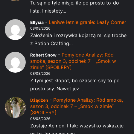
Tu są nie tyle misje, ile po prostu to-do
lista. I niestety...
-
Leniwe letnie granie: Leafy Corner
Ellysia
08/08/2026
Założenia i rozrywka kojarzą mi się trochę
z Potion Crafting...
-
Pomylone Analizy: Ród
Robert Snow
smoka, sezon 3, odcinek 7 – „Smok w
zimie” [SPOILERY]
08/08/2026
Z tym jest kłopot, bo czasem sny to po
prostu sny. Nawet jeż...
-
Pomylone Analizy: Ród smoka,
Dżądżen
sezon 3, odcinek 7 – „Smok w zimie”
[SPOILERY]
08/08/2026
Zostaje Aemon. I tak: wszystko wskazuje
na to, że on ma sny...