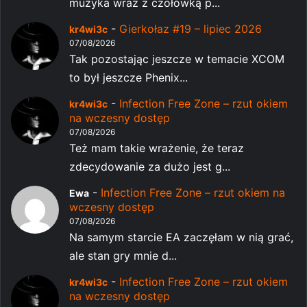
muzyka wraz z czołówką p...
-
Gierkołaz #19 – lipiec 2026
kr4wi3c
07/08/2026
Tak pozostając jeszcze w temacie XCOM
to był jeszcze Phenix...
-
Infection Free Zone – rzut okiem
kr4wi3c
na wczesny dostęp
07/08/2026
Też mam takie wrażenie, że teraz
zdecydowanie za dużo jest g...
-
Infection Free Zone – rzut okiem na
Ewa
wczesny dostęp
07/08/2026
Na samym starcie EA zaczęłam w nią grać,
ale stan gry mnie d...
-
Infection Free Zone – rzut okiem
kr4wi3c
na wczesny dostęp