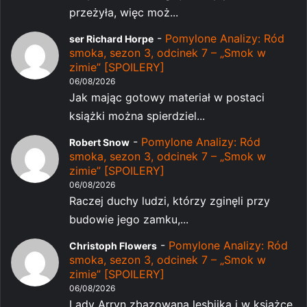
przeżyła, więc moż...
-
Pomylone Analizy: Ród
ser Richard Horpe
smoka, sezon 3, odcinek 7 – „Smok w
zimie” [SPOILERY]
06/08/2026
Jak mając gotowy materiał w postaci
książki można spierdziel...
-
Pomylone Analizy: Ród
Robert Snow
smoka, sezon 3, odcinek 7 – „Smok w
zimie” [SPOILERY]
06/08/2026
Raczej duchy ludzi, którzy zginęli przy
budowie jego zamku,...
-
Pomylone Analizy: Ród
Christoph Flowers
smoka, sezon 3, odcinek 7 – „Smok w
zimie” [SPOILERY]
06/08/2026
Lady Arryn zbazowana lesbijka i w książce