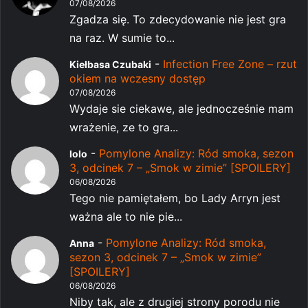
07/08/2026
Zgadza się. To zdecydowanie nie jest gra
na raz. W sumie to...
-
Infection Free Zone – rzut
Kiełbasa Czubaki
okiem na wczesny dostęp
07/08/2026
Wydaje sie ciekawe, ale jednocześnie mam
wrażenie, ze to gra...
-
Pomylone Analizy: Ród smoka, sezon
lolo
3, odcinek 7 – „Smok w zimie” [SPOILERY]
06/08/2026
Tego nie pamiętałem, bo Lady Arryn jest
ważna ale to nie pie...
-
Pomylone Analizy: Ród smoka,
Anna
sezon 3, odcinek 7 – „Smok w zimie”
[SPOILERY]
06/08/2026
Niby tak, ale z drugiej strony porodu nie