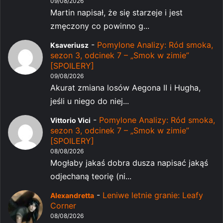
09/08/2026
Martin napisał, że się starzeje i jest
zmęczony co powinno g...
-
Pomylone Analizy: Ród smoka,
Ksaveriusz
sezon 3, odcinek 7 – „Smok w zimie”
[SPOILERY]
09/08/2026
Akurat zmiana losów Aegona II i Hugha,
jeśli u niego do niej...
-
Pomylone Analizy: Ród smoka,
Vittorio Vici
sezon 3, odcinek 7 – „Smok w zimie”
[SPOILERY]
08/08/2026
Mogłaby jakaś dobra dusza napisać jakąś
odjechaną teorię (ni...
-
Leniwe letnie granie: Leafy
Alexandretta
Corner
08/08/2026