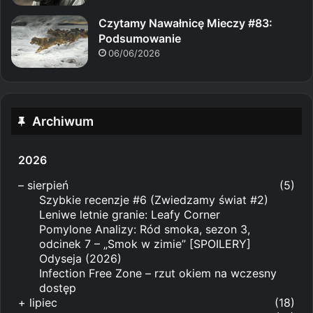
Czytamy Nawałnicę Mieczy #83:
Podsumowanie
06/06/2026
Archiwum
2026
–
sierpień
(5)
Szybkie recenzje #6 (Zwiedzamy świat #2)
Leniwe letnie granie: Leafy Corner
Pomylone Analizy: Ród smoka, sezon 3,
odcinek 7 – „Smok w zimie” [SPOILERY]
Odyseja (2026)
Infection Free Zone – rzut okiem na wczesny
dostęp
+
lipiec
(18)