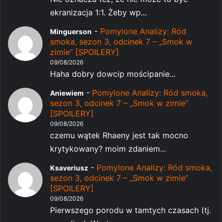
ekranizacja 1:1. Żeby wp...
-
Pomylone Analizy: Ród
Minguerson
smoka, sezon 3, odcinek 7 – „Smok w
zimie” [SPOILERY]
09/08/2026
Haha dobry dowcip mościpanie...
-
Pomylone Analizy: Ród smoka,
Aniewiem
sezon 3, odcinek 7 – „Smok w zimie”
[SPOILERY]
09/08/2026
czemu wątek Rhaeny jest tak mocno
krytykowany? moim zdaniem...
-
Pomylone Analizy: Ród smoka,
Ksaveriusz
sezon 3, odcinek 7 – „Smok w zimie”
[SPOILERY]
09/08/2026
Pierwszego porodu w tamtych czasach (tj.