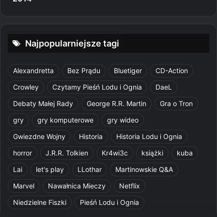
Najpopularniejsze tagi
Alexandretta
Bez Prądu
Bluetiger
CD-Action
Crowley
Czytamy Pieśń Lodu i Ognia
DaeL
Debaty Małej Rady
George R.R. Martin
Gra o Tron
gry
gry komputerowe
gry wideo
Gwiezdne Wojny
Historia
Historia Lodu i Ognia
horror
J.R.R. Tolkien
Kr4wi3c
książki
kuba
Lai
let's play
LLothar
Martinowskie Q&A
Marvel
Nawałnica Mieczy
Netflix
Niedzielne Fiszki
Pieśń Lodu i Ognia