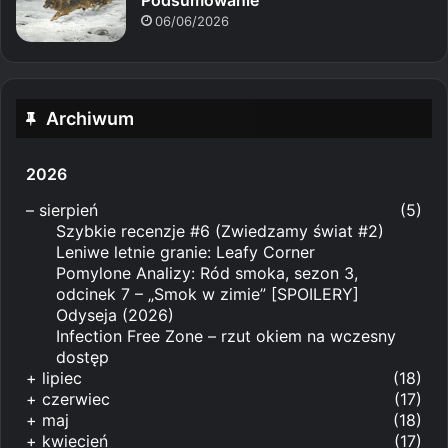
Podsumowanie
06/06/2026
Archiwum
2026
–
sierpień
(5)
Szybkie recenzje #6 (Zwiedzamy świat #2)
Leniwe letnie granie: Leafy Corner
Pomylone Analizy: Ród smoka, sezon 3,
odcinek 7 – „Smok w zimie” [SPOILERY]
Odyseja (2026)
Infection Free Zone – rzut okiem na wczesny
dostęp
+
lipiec
(18)
+
czerwiec
(17)
+
maj
(18)
+
kwiecień
(17)