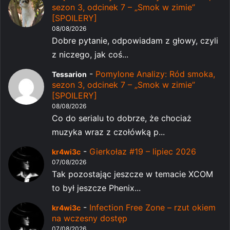
sezon 3, odcinek 7 – „Smok w zimie”
[SPOILERY]
08/08/2026
Dobre pytanie, odpowiadam z głowy, czyli
z niczego, jak coś...
-
Pomylone Analizy: Ród smoka,
Tessarion
sezon 3, odcinek 7 – „Smok w zimie”
[SPOILERY]
08/08/2026
Co do serialu to dobrze, że chociaż
muzyka wraz z czołówką p...
-
Gierkołaz #19 – lipiec 2026
kr4wi3c
07/08/2026
Tak pozostając jeszcze w temacie XCOM
to był jeszcze Phenix...
-
Infection Free Zone – rzut okiem
kr4wi3c
na wczesny dostęp
07/08/2026