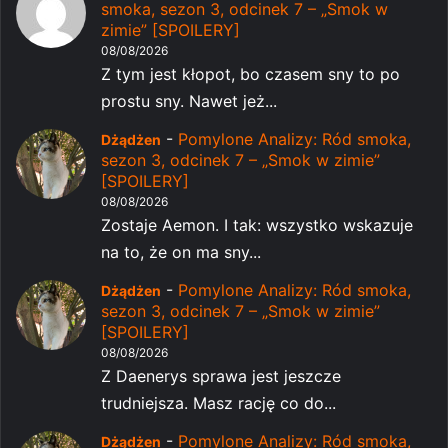
smoka, sezon 3, odcinek 7 – „Smok w
zimie” [SPOILERY]
08/08/2026
Z tym jest kłopot, bo czasem sny to po
prostu sny. Nawet jeż...
-
Pomylone Analizy: Ród smoka,
Dżądżen
sezon 3, odcinek 7 – „Smok w zimie”
[SPOILERY]
08/08/2026
Zostaje Aemon. I tak: wszystko wskazuje
na to, że on ma sny...
-
Pomylone Analizy: Ród smoka,
Dżądżen
sezon 3, odcinek 7 – „Smok w zimie”
[SPOILERY]
08/08/2026
Z Daenerys sprawa jest jeszcze
trudniejsza. Masz rację co do...
-
Pomylone Analizy: Ród smoka,
Dżądżen