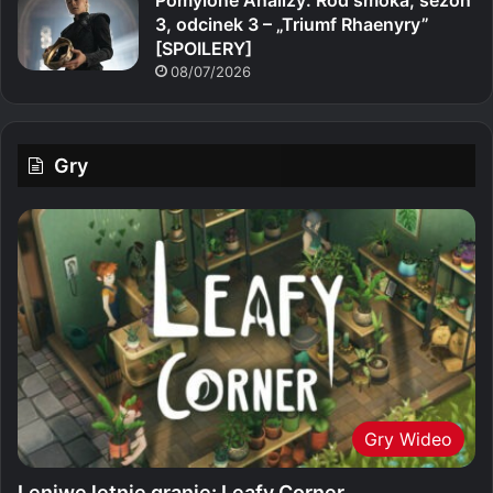
3, odcinek 3 – „Triumf Rhaenyry”
[SPOILERY]
08/07/2026
Gry
Gry Wideo
Leniwe letnie granie: Leafy Corner