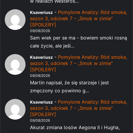
w realiach Westeros...
-
Pomylone Analizy: Ród smoka,
Ksaveriusz
sezon 3, odcinek 7 – „Smok w zimie”
[SPOILERY]
09/08/2026
Sam wiek per se ma - bowiem smoki rosną
całe życie, ale jeśl...
-
Pomylone Analizy: Ród smoka,
Ksaveriusz
sezon 3, odcinek 7 – „Smok w zimie”
[SPOILERY]
09/08/2026
Martin napisał, że się starzeje i jest
zmęczony co powinno g...
-
Pomylone Analizy: Ród smoka,
Ksaveriusz
sezon 3, odcinek 7 – „Smok w zimie”
[SPOILERY]
09/08/2026
Akurat zmiana losów Aegona II i Hugha,