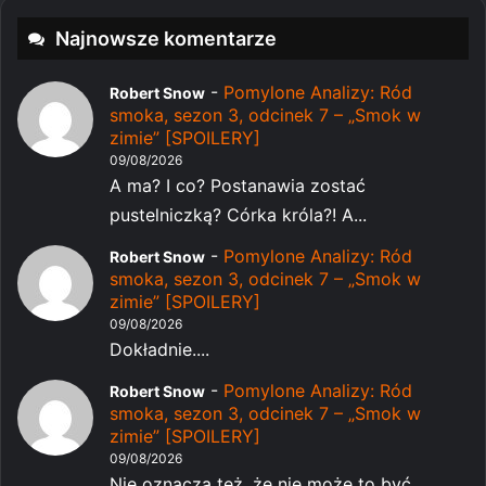
Najnowsze komentarze
-
Pomylone Analizy: Ród
Robert Snow
smoka, sezon 3, odcinek 7 – „Smok w
zimie” [SPOILERY]
09/08/2026
A ma? I co? Postanawia zostać
pustelniczką? Córka króla?! A...
-
Pomylone Analizy: Ród
Robert Snow
smoka, sezon 3, odcinek 7 – „Smok w
zimie” [SPOILERY]
09/08/2026
Dokładnie....
-
Pomylone Analizy: Ród
Robert Snow
smoka, sezon 3, odcinek 7 – „Smok w
zimie” [SPOILERY]
09/08/2026
Nie oznacza też, że nie może to być