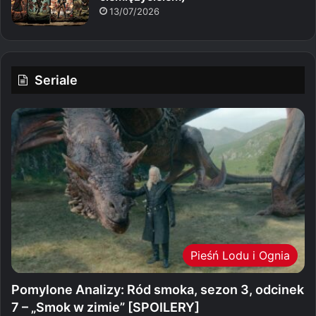
13/07/2026
Seriale
Pieśń Lodu i Ognia
Pomylone Analizy: Ród smoka, sezon 3, odcinek
7 – „Smok w zimie” [SPOILERY]