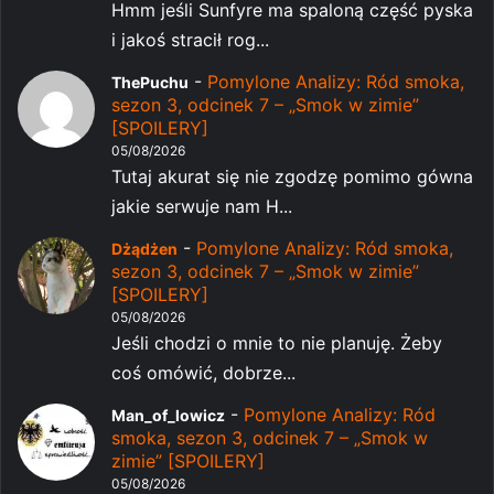
Hmm jeśli Sunfyre ma spaloną część pyska
i jakoś stracił rog...
-
Pomylone Analizy: Ród smoka,
ThePuchu
sezon 3, odcinek 7 – „Smok w zimie”
[SPOILERY]
05/08/2026
Tutaj akurat się nie zgodzę pomimo gówna
jakie serwuje nam H...
-
Pomylone Analizy: Ród smoka,
Dżądżen
sezon 3, odcinek 7 – „Smok w zimie”
[SPOILERY]
05/08/2026
Jeśli chodzi o mnie to nie planuję. Żeby
coś omówić, dobrze...
-
Pomylone Analizy: Ród
Man_of_lowicz
smoka, sezon 3, odcinek 7 – „Smok w
zimie” [SPOILERY]
05/08/2026