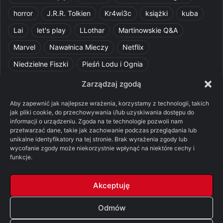
horror
J.R.R. Tolkien
Kr4wi3c
książki
kuba
Lai
let's play
LLothar
Martinowskie Q&A
Marvel
Nawałnica Mieczy
Netflix
Niedzielne Fiszki
Pieśń Lodu i Ognia
Pomylone Analizy
Pquelim
Pytania do maesterów
Zarządzaj zgodą
Pytania i odpowiedzi
Q&A
Razorblade
recenzja
Aby zapewnić jak najlepsze wrażenia, korzystamy z technologii, takich
jak pliki cookie, do przechowywania i/lub uzyskiwania dostępu do
recenzja książki
Ród Smoka
Silmarillion
SithFrog
informacji o urządzeniu. Zgoda na te technologie pozwoli nam
przetwarzać dane, takie jak zachowanie podczas przeglądania lub
Starcie Królów
Star Wars
Szalone Teorie
unikalne identyfikatory na tej stronie. Brak wyrażenia zgody lub
Tolkienowskie Q&A
Voo
Wieści z Cytadeli
wycofanie zgody może niekorzystnie wpłynąć na niektóre cechy i
funkcje.
Władca Pierścieni
X-Com 2
XCOM 2
Akceptuję
Odmów
© Copyright 2026, All Rights Reserved |
FSGK.PL