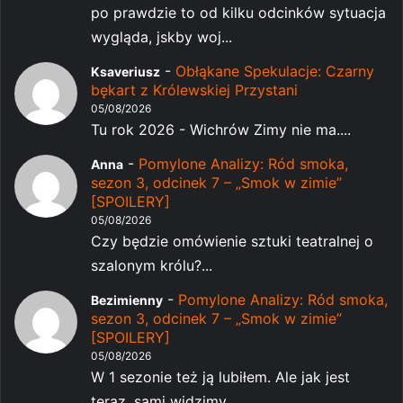
po prawdzie to od kilku odcinków sytuacja
wygląda, jskby woj...
-
Obłąkane Spekulacje: Czarny
Ksaveriusz
bękart z Królewskiej Przystani
05/08/2026
Tu rok 2026 - Wichrów Zimy nie ma....
-
Pomylone Analizy: Ród smoka,
Anna
sezon 3, odcinek 7 – „Smok w zimie”
[SPOILERY]
05/08/2026
Czy będzie omówienie sztuki teatralnej o
szalonym królu?...
-
Pomylone Analizy: Ród smoka,
Bezimienny
sezon 3, odcinek 7 – „Smok w zimie”
[SPOILERY]
05/08/2026
W 1 sezonie też ją lubiłem. Ale jak jest
teraz, sami widzimy...