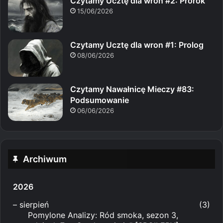
Czytamy Ucztę dla wron #2: Prorok
15/06/2026
Czytamy Ucztę dla wron #1: Prolog
08/06/2026
Czytamy Nawałnicę Mieczy #83:
Podsumowanie
06/06/2026
Archiwum
2026
–
sierpień
(3)
Pomylone Analizy: Ród smoka, sezon 3,