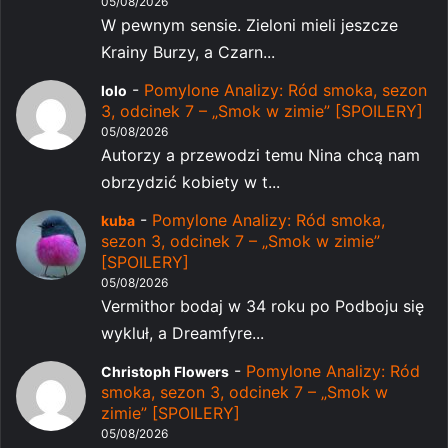
05/08/2026
W pewnym sensie. Zieloni mieli jeszcze
Krainy Burzy, a Czarn...
-
Pomylone Analizy: Ród smoka, sezon
lolo
3, odcinek 7 – „Smok w zimie” [SPOILERY]
05/08/2026
Autorzy a przewodzi temu Nina chcą nam
obrzydzić kobiety w t...
-
Pomylone Analizy: Ród smoka,
kuba
sezon 3, odcinek 7 – „Smok w zimie”
[SPOILERY]
05/08/2026
Vermithor bodaj w 34 roku po Podboju się
wykluł, a Dreamfyre...
-
Pomylone Analizy: Ród
Christoph Flowers
smoka, sezon 3, odcinek 7 – „Smok w
zimie” [SPOILERY]
05/08/2026