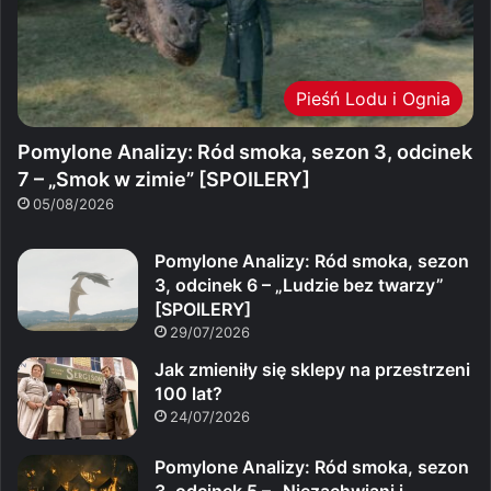
Pieśń Lodu i Ognia
Pomylone Analizy: Ród smoka, sezon 3, odcinek
7 – „Smok w zimie” [SPOILERY]
05/08/2026
Pomylone Analizy: Ród smoka, sezon
3, odcinek 6 – „Ludzie bez twarzy”
[SPOILERY]
29/07/2026
Jak zmieniły się sklepy na przestrzeni
100 lat?
24/07/2026
Pomylone Analizy: Ród smoka, sezon
3, odcinek 5 – „Niezachwiani i