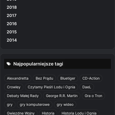
2018
2017
2016
2015
2014
Najpopularniejsze tagi
Alexandretta
Bez Prądu
Bluetiger
CD-Action
Crowley
Czytamy Pieśń Lodu i Ognia
DaeL
Debaty Małej Rady
George R.R. Martin
Gra o Tron
gry
gry komputerowe
gry wideo
Gwiezdne Wojny
Historia
Historia Lodu i Ognia