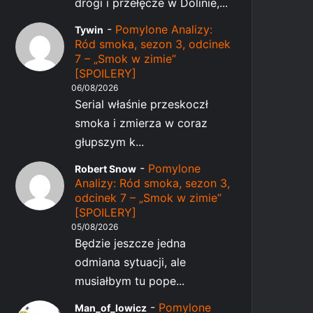
drogi i przełęcze w Dolinie,...
-
Pomylone Analizy:
Tywin
Ród smoka, sezon 3, odcinek
7 – „Smok w zimie”
[SPOILERY]
06/08/2026
Serial właśnie przeskoczł
smoka i zmierza w coraz
głupszym k...
-
Pomylone
Robert Snow
Analizy: Ród smoka, sezon 3,
odcinek 7 – „Smok w zimie”
[SPOILERY]
05/08/2026
Będzie jeszcze jedna
odmiana sytuacji, ale
musiałbym tu pope...
-
Pomylone
Man_of_lowicz