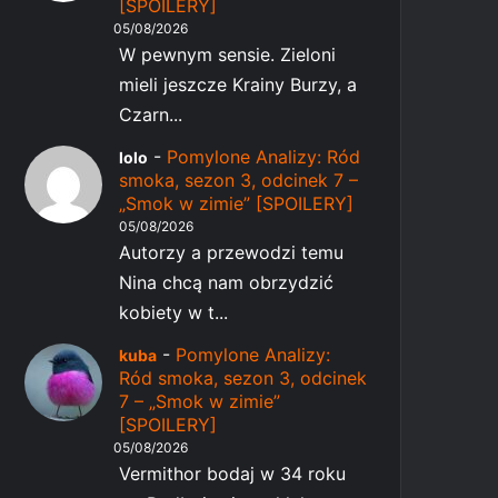
[SPOILERY]
05/08/2026
W pewnym sensie. Zieloni
mieli jeszcze Krainy Burzy, a
Czarn...
-
Pomylone Analizy: Ród
lolo
smoka, sezon 3, odcinek 7 –
„Smok w zimie” [SPOILERY]
05/08/2026
Autorzy a przewodzi temu
Nina chcą nam obrzydzić
kobiety w t...
-
Pomylone Analizy:
kuba
Ród smoka, sezon 3, odcinek
7 – „Smok w zimie”
[SPOILERY]
05/08/2026
Vermithor bodaj w 34 roku