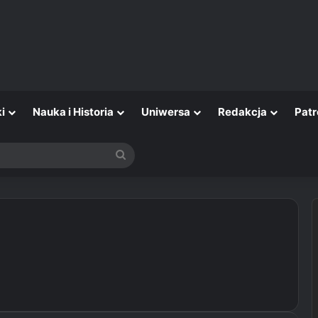
i
Nauka i Historia
Uniwersa
Redakcja
Patr
Szukaj