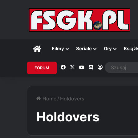
Główna
Filmy
Seriale
Gry
Książk
Facebook
X
YouTube
Discord
Zaloguj
FORUM
Home
/
Holdovers
Holdovers