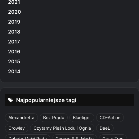
2021
2020
2019
2018
2017
2016
2015
2014
Najpopularniejsze tagi
Alexandretta
Bez Prądu
Bluetiger
CD-Action
Crowley
Czytamy Pieśń Lodu i Ognia
DaeL
Debaty Małej Rady
George R.R. Martin
Gra o Tron