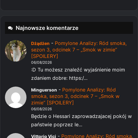
Najnowsze komentarze
-
Pomylone Analizy: Ród smoka,
Dżądżen
sezon 3, odcinek 7 – „Smok w zimie”
[SPOILERY]
06/08/2026
:D Tu możesz znaleźć wyjaśnienie moim
zdaniem dobre: https:/...
-
Pomylone Analizy: Ród
Minguerson
smoka, sezon 3, odcinek 7 – „Smok w
zimie” [SPOILERY]
06/08/2026
Będzie o Hessari zaprowadzajacej pokój w
państwie poprzez le...
-
Pomylone Analizy: Ród smoka,
Vittorio Vici