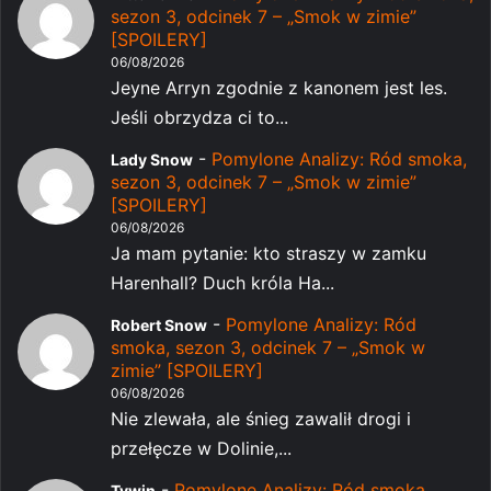
sezon 3, odcinek 7 – „Smok w zimie”
[SPOILERY]
06/08/2026
Jeyne Arryn zgodnie z kanonem jest les.
Jeśli obrzydza ci to...
-
Pomylone Analizy: Ród smoka,
Lady Snow
sezon 3, odcinek 7 – „Smok w zimie”
[SPOILERY]
06/08/2026
Ja mam pytanie: kto straszy w zamku
Harenhall? Duch króla Ha...
-
Pomylone Analizy: Ród
Robert Snow
smoka, sezon 3, odcinek 7 – „Smok w
zimie” [SPOILERY]
06/08/2026
Nie zlewała, ale śnieg zawalił drogi i
przełęcze w Dolinie,...
-
Pomylone Analizy: Ród smoka,
Tywin