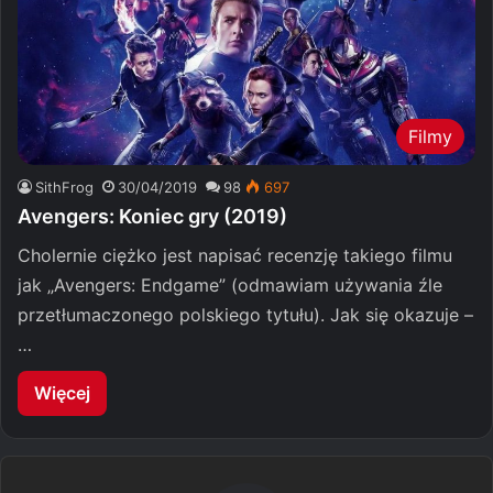
Filmy
SithFrog
30/04/2019
98
697
Avengers: Koniec gry (2019)
Cholernie ciężko jest napisać recenzję takiego filmu
jak „Avengers: Endgame” (odmawiam używania źle
przetłumaczonego polskiego tytułu). Jak się okazuje –
…
Więcej