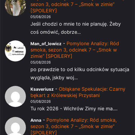
sezon 3, odcinek 7 – „Smok w zimie”
[SPOILERY]
05/08/2026
Jeśli chodzi o mnie to nie planuję. Żeby
coś omówić, dobrze...
-
Pomylone Analizy: Ród
Man_of_lowicz
smoka, sezon 3, odcinek 7 – „Smok w
zimie” [SPOILERY]
05/08/2026
po prawdzie to od kilku odcinków sytuacja
wygląda, jskby woj...
-
Obłąkane Spekulacje: Czarny
Ksaveriusz
bękart z Królewskiej Przystani
05/08/2026
Tu rok 2026 - Wichrów Zimy nie ma....
-
Pomylone Analizy: Ród smoka,
Anna
sezon 3, odcinek 7 – „Smok w zimie”
[SPOILERY]