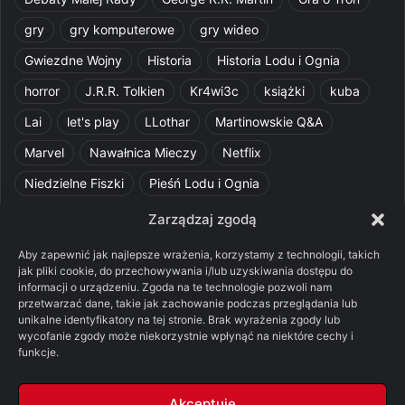
gry
gry komputerowe
gry wideo
Gwiezdne Wojny
Historia
Historia Lodu i Ognia
horror
J.R.R. Tolkien
Kr4wi3c
książki
kuba
Lai
let's play
LLothar
Martinowskie Q&A
Marvel
Nawałnica Mieczy
Netflix
Niedzielne Fiszki
Pieśń Lodu i Ognia
Pomylone Analizy
Pquelim
Pytania do maesterów
Zarządzaj zgodą
Pytania i odpowiedzi
Q&A
Razorblade
recenzja
Aby zapewnić jak najlepsze wrażenia, korzystamy z technologii, takich
jak pliki cookie, do przechowywania i/lub uzyskiwania dostępu do
recenzja książki
Ród Smoka
Silmarillion
SithFrog
informacji o urządzeniu. Zgoda na te technologie pozwoli nam
przetwarzać dane, takie jak zachowanie podczas przeglądania lub
Starcie Królów
Star Wars
Szalone Teorie
unikalne identyfikatory na tej stronie. Brak wyrażenia zgody lub
wycofanie zgody może niekorzystnie wpłynąć na niektóre cechy i
Tolkienowskie Q&A
Voo
Wieści z Cytadeli
funkcje.
Władca Pierścieni
X-Com 2
XCOM 2
Akceptuję