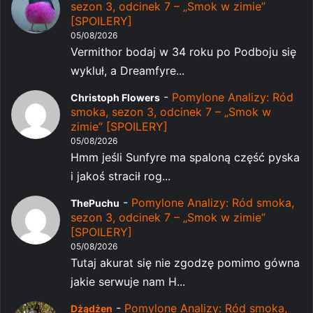
sezon 3, odcinek 7 – „Smok w zimie”
[SPOILERY]
05/08/2026
Vermithor bodaj w 34 roku po Podboju się
wykluł, a Dreamfyre...
-
Pomylone Analizy: Ród
Christoph Flowers
smoka, sezon 3, odcinek 7 – „Smok w
zimie” [SPOILERY]
05/08/2026
Hmm jeśli Sunfyre ma spaloną część pyska
i jakoś stracił rog...
-
Pomylone Analizy: Ród smoka,
ThePuchu
sezon 3, odcinek 7 – „Smok w zimie”
[SPOILERY]
05/08/2026
Tutaj akurat się nie zgodzę pomimo gówna
jakie serwuje nam H...
-
Pomylone Analizy: Ród smoka,
Dżądżen