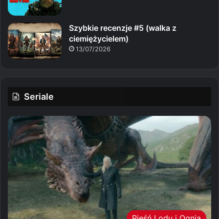
Szybkie recenzje #5 (walka z
ciemiężycielem)
13/07/2026
Seriale
Pieśń Lodu i Ognia