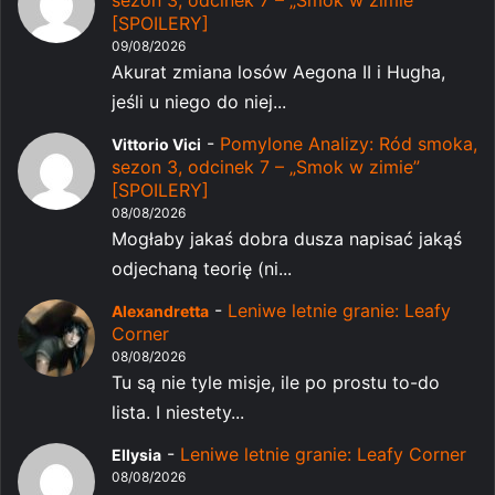
[SPOILERY]
09/08/2026
Akurat zmiana losów Aegona II i Hugha,
jeśli u niego do niej...
-
Pomylone Analizy: Ród smoka,
Vittorio Vici
sezon 3, odcinek 7 – „Smok w zimie”
[SPOILERY]
08/08/2026
Mogłaby jakaś dobra dusza napisać jakąś
odjechaną teorię (ni...
-
Leniwe letnie granie: Leafy
Alexandretta
Corner
08/08/2026
Tu są nie tyle misje, ile po prostu to-do
lista. I niestety...
-
Leniwe letnie granie: Leafy Corner
Ellysia
08/08/2026