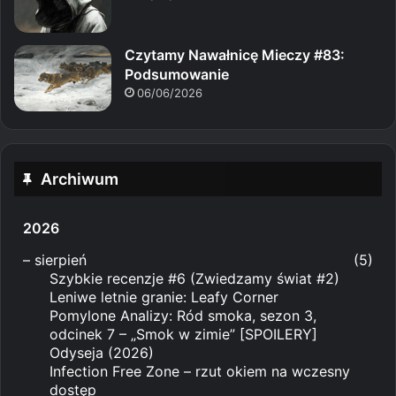
Czytamy Nawałnicę Mieczy #83:
Podsumowanie
06/06/2026
Archiwum
2026
–
sierpień
(5)
Szybkie recenzje #6 (Zwiedzamy świat #2)
Leniwe letnie granie: Leafy Corner
Pomylone Analizy: Ród smoka, sezon 3,
odcinek 7 – „Smok w zimie” [SPOILERY]
Odyseja (2026)
Infection Free Zone – rzut okiem na wczesny
dostęp