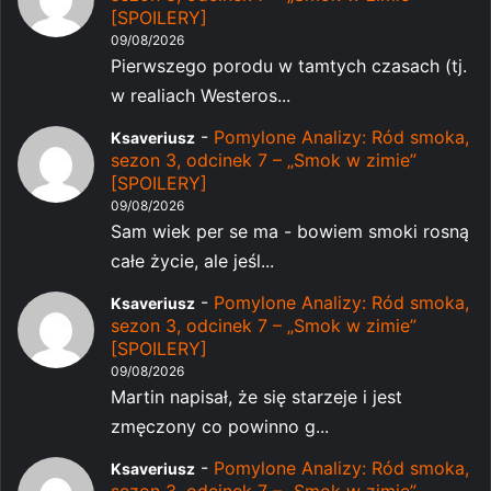
[SPOILERY]
09/08/2026
Pierwszego porodu w tamtych czasach (tj.
w realiach Westeros...
-
Pomylone Analizy: Ród smoka,
Ksaveriusz
sezon 3, odcinek 7 – „Smok w zimie”
[SPOILERY]
09/08/2026
Sam wiek per se ma - bowiem smoki rosną
całe życie, ale jeśl...
-
Pomylone Analizy: Ród smoka,
Ksaveriusz
sezon 3, odcinek 7 – „Smok w zimie”
[SPOILERY]
09/08/2026
Martin napisał, że się starzeje i jest
zmęczony co powinno g...
-
Pomylone Analizy: Ród smoka,
Ksaveriusz
sezon 3, odcinek 7 – „Smok w zimie”