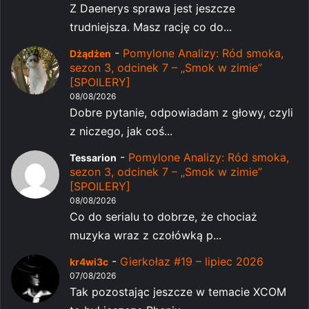
Z Daenerys sprawa jest jeszcze
trudniejsza. Masz rację co do...
-
Pomylone Analizy: Ród smoka,
Dżądżen
sezon 3, odcinek 7 – „Smok w zimie”
[SPOILERY]
08/08/2026
Dobre pytanie, odpowiadam z głowy, czyli
z niczego, jak coś...
-
Pomylone Analizy: Ród smoka,
Tessarion
sezon 3, odcinek 7 – „Smok w zimie”
[SPOILERY]
08/08/2026
Co do serialu to dobrze, że chociaż
muzyka wraz z czołówką p...
-
Gierkołaz #19 – lipiec 2026
kr4wi3c
07/08/2026
Tak pozostając jeszcze w temacie XCOM