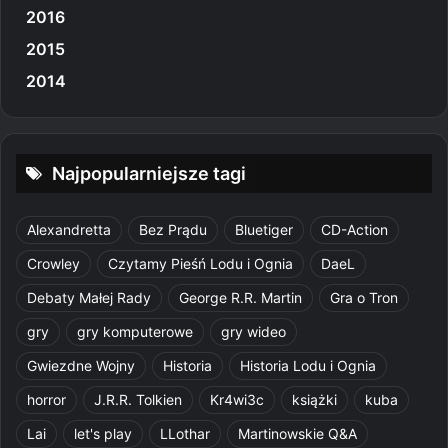
2016
2015
2014
Najpopularniejsze tagi
Alexandretta
Bez Prądu
Bluetiger
CD-Action
Crowley
Czytamy Pieśń Lodu i Ognia
DaeL
Debaty Małej Rady
George R.R. Martin
Gra o Tron
gry
gry komputerowe
gry wideo
Gwiezdne Wojny
Historia
Historia Lodu i Ognia
horror
J.R.R. Tolkien
Kr4wi3c
książki
kuba
Lai
let's play
LLothar
Martinowskie Q&A