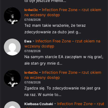
to był jeszcze Phenix...
-
Infection Free Zone – rzut okiem
kr4wi3c
na wczesny dostęp
07/08/2026
Też mam takie wrażenie, że teraz
zdecydowanie za dużo jest g...
-
Infection Free Zone – rzut okiem na
Ewa
wczesny dostęp
07/08/2026
Na samym starcie EA zaczęłam w nią grać,
ale stan gry mnie d...
-
Infection Free Zone – rzut okiem
kr4wi3c
na wczesny dostęp
07/08/2026
Zgadza się. To zdecydowanie nie jest gra
na raz. W sumie to...
-
Infection Free Zone – rzut
Kiełbasa Czubaki