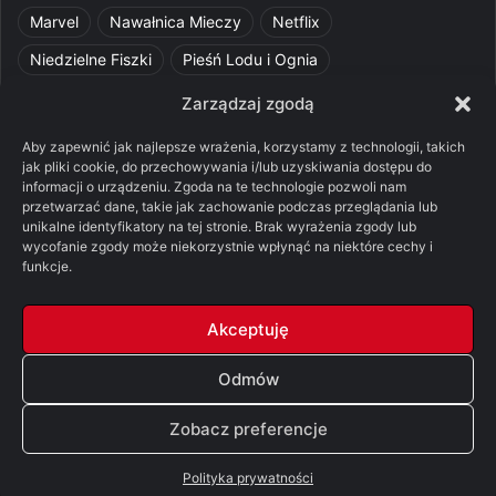
Marvel
Nawałnica Mieczy
Netflix
Niedzielne Fiszki
Pieśń Lodu i Ognia
Pomylone Analizy
Pquelim
Pytania do maesterów
Zarządzaj zgodą
Pytania i odpowiedzi
Q&A
Razorblade
recenzja
Aby zapewnić jak najlepsze wrażenia, korzystamy z technologii, takich
jak pliki cookie, do przechowywania i/lub uzyskiwania dostępu do
recenzja książki
Ród Smoka
Silmarillion
SithFrog
informacji o urządzeniu. Zgoda na te technologie pozwoli nam
przetwarzać dane, takie jak zachowanie podczas przeglądania lub
Starcie Królów
Star Wars
Szalone Teorie
unikalne identyfikatory na tej stronie. Brak wyrażenia zgody lub
wycofanie zgody może niekorzystnie wpłynąć na niektóre cechy i
Tolkienowskie Q&A
Voo
Wieści z Cytadeli
funkcje.
Władca Pierścieni
X-Com 2
XCOM 2
Akceptuję
Odmów
© Copyright 2026, All Rights Reserved |
FSGK.PL
Zobacz preferencje
Facebook
X
YouTube
Discord
Polityka prywatności