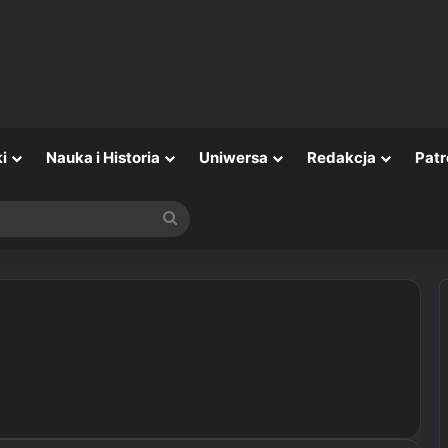
i
Nauka i Historia
Uniwersa
Redakcja
Patr
Szukaj