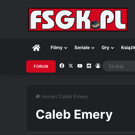
Główna
Filmy
Seriale
Gry
Książk
Facebook
X
YouTube
Discord
Zaloguj
FORUM
Home
/
Caleb Emery
Caleb Emery