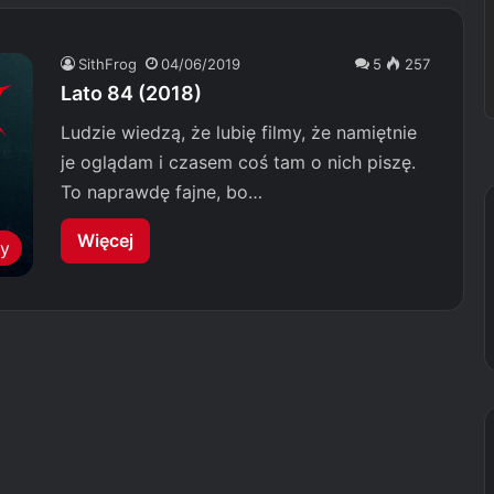
SithFrog
04/06/2019
5
257
Lato 84 (2018)
Ludzie wiedzą, że lubię filmy, że namiętnie
je oglądam i czasem coś tam o nich piszę.
To naprawdę fajne, bo…
Więcej
my