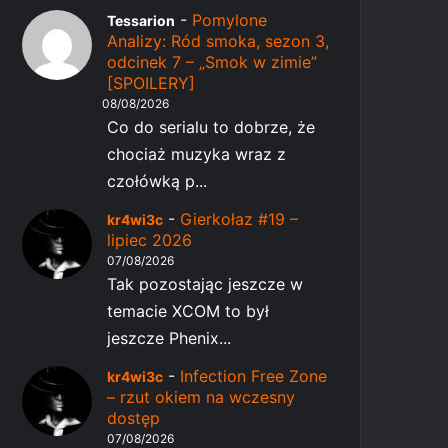
-
Pomylone
Tessarion
Analizy: Ród smoka, sezon 3,
odcinek 7 – „Smok w zimie”
[SPOILERY]
08/08/2026
Co do serialu to dobrze, że
chociaż muzyka wraz z
czołówką p...
-
Gierkołaz #19 –
kr4wi3c
lipiec 2026
07/08/2026
Tak pozostając jeszcze w
temacie XCOM to był
jeszcze Phenix...
-
Infection Free Zone
kr4wi3c
– rzut okiem na wczesny
dostęp
07/08/2026