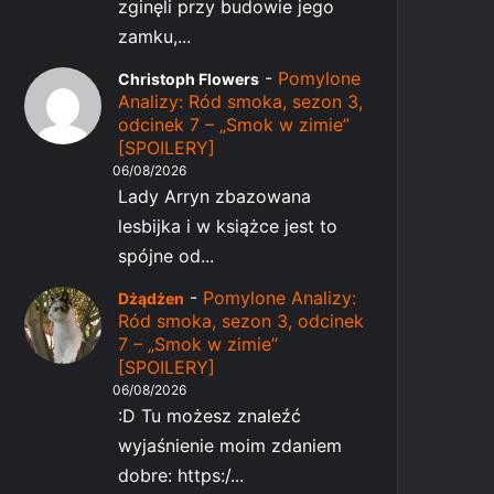
zginęli przy budowie jego
zamku,...
-
Pomylone
Christoph Flowers
Analizy: Ród smoka, sezon 3,
odcinek 7 – „Smok w zimie”
[SPOILERY]
06/08/2026
Lady Arryn zbazowana
lesbijka i w książce jest to
spójne od...
-
Pomylone Analizy:
Dżądżen
Ród smoka, sezon 3, odcinek
7 – „Smok w zimie”
[SPOILERY]
06/08/2026
:D Tu możesz znaleźć
wyjaśnienie moim zdaniem
dobre: https:/...