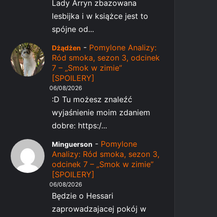
Lady Arryn zbazowana
lesbijka i w książce jest to
spójne od...
-
Pomylone Analizy:
Dżądżen
Ród smoka, sezon 3, odcinek
7 – „Smok w zimie”
[SPOILERY]
06/08/2026
:D Tu możesz znaleźć
wyjaśnienie moim zdaniem
dobre: https:/...
-
Pomylone
Minguerson
Analizy: Ród smoka, sezon 3,
odcinek 7 – „Smok w zimie”
[SPOILERY]
06/08/2026
Będzie o Hessari
zaprowadzajacej pokój w