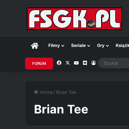
Główna
Filmy
Seriale
Gry
Książk
Facebook
X
YouTube
Discord
Zaloguj
FORUM
Home
/
Brian Tee
Brian Tee