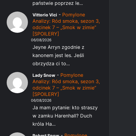
państwie poprzez le...
-
Pomylone
Vittorio Vici
Analizy: Ród smoka, sezon 3,
odcinek 7 – „Smok w zimie”
[SPOILERY]
06/08/2026
Jeyne Arryn zgodnie z
kanonem jest les. Jeśli
obrzydza ci to...
-
Pomylone
Lady Snow
Analizy: Ród smoka, sezon 3,
odcinek 7 – „Smok w zimie”
[SPOILERY]
06/08/2026
Ja mam pytanie: kto straszy
w zamku Harenhall? Duch
króla Ha...
-
Pomylone
Robert Snow