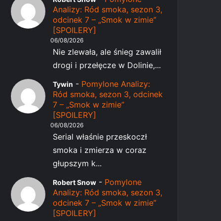
Analizy: Ród smoka, sezon 3,
odcinek 7 – „Smok w zimie”
[SPOILERY]
06/08/2026
Nie zlewała, ale śnieg zawalił
drogi i przełęcze w Dolinie,...
-
Pomylone Analizy:
Tywin
Ród smoka, sezon 3, odcinek
7 – „Smok w zimie”
[SPOILERY]
06/08/2026
Serial właśnie przeskoczł
smoka i zmierza w coraz
głupszym k...
-
Pomylone
Robert Snow
Analizy: Ród smoka, sezon 3,
odcinek 7 – „Smok w zimie”
[SPOILERY]