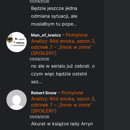
05/08/2026
Będzie jeszcze jedna
odmiana sytuacji, ale
musiałbym tu pope...
-
Pomylone
Man_of_lowicz
Analizy: Ród smoka, sezon 3,
odcinek 7 – „Smok w zimie”
[SPOILERY]
05/08/2026
no ale w serialu już zebrali. o
czym więc będzie oststni
sez...
-
Pomylone
Robert Snow
Analizy: Ród smoka, sezon 3,
odcinek 7 – „Smok w zimie”
[SPOILERY]
05/08/2026
Akurat w książce lady Arryn