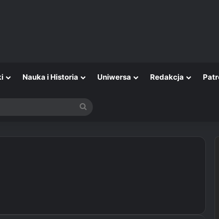
i
Nauka i Historia
Uniwersa
Redakcja
Patr
Szukaj