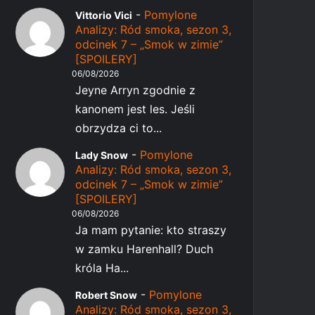
-
Pomylone
Vittorio Vici
Analizy: Ród smoka, sezon 3,
odcinek 7 – „Smok w zimie”
[SPOILERY]
06/08/2026
Jeyne Arryn zgodnie z
kanonem jest les. Jeśli
obrzydza ci to...
-
Pomylone
Lady Snow
Analizy: Ród smoka, sezon 3,
odcinek 7 – „Smok w zimie”
[SPOILERY]
06/08/2026
Ja mam pytanie: kto straszy
w zamku Harenhall? Duch
króla Ha...
-
Pomylone
Robert Snow
Analizy: Ród smoka, sezon 3,