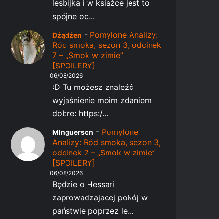
lesbijka i w książce jest to
spójne od...
-
Pomylone Analizy:
Dżądżen
Ród smoka, sezon 3, odcinek
7 – „Smok w zimie”
[SPOILERY]
06/08/2026
:D Tu możesz znaleźć
wyjaśnienie moim zdaniem
dobre: https:/...
-
Pomylone
Minguerson
Analizy: Ród smoka, sezon 3,
odcinek 7 – „Smok w zimie”
[SPOILERY]
06/08/2026
Będzie o Hessari
zaprowadzajacej pokój w
państwie poprzez le...