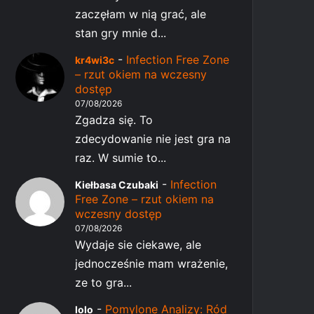
zaczęłam w nią grać, ale
stan gry mnie d...
-
Infection Free Zone
kr4wi3c
– rzut okiem na wczesny
dostęp
07/08/2026
Zgadza się. To
zdecydowanie nie jest gra na
raz. W sumie to...
-
Infection
Kiełbasa Czubaki
Free Zone – rzut okiem na
wczesny dostęp
07/08/2026
Wydaje sie ciekawe, ale
jednocześnie mam wrażenie,
ze to gra...
-
Pomylone Analizy: Ród
lolo