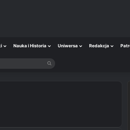
i
Nauka i Historia
Uniwersa
Redakcja
Patr
Szukaj