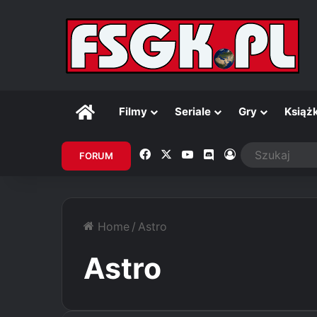
Główna
Filmy
Seriale
Gry
Książk
Facebook
X
YouTube
Discord
Zaloguj
FORUM
Home
/
Astro
Astro