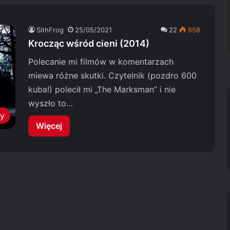
SithFrog
25/05/2021
22
658
Krocząc wśród cieni (2014)
Polecanie mi filmów w komentarzach
miewa różne skutki. Czytelnik (pozdro 600
kuba!) polecił mi „The Marksman” i nie
wyszło to…
my
Więcej