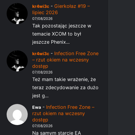
-
Gierkołaz #19 –
kr4wi3c
lipiec 2026
07/08/2026
Tak pozostając jeszcze w
temacie XCOM to był
jeszcze Phenix...
-
Infection Free Zone
kr4wi3c
– rzut okiem na wczesny
dostęp
07/08/2026
Też mam takie wrażenie, że
teraz zdecydowanie za dużo
jest g...
-
Infection Free Zone –
Ewa
rzut okiem na wczesny
dostęp
07/08/2026
Na samym starcie EA