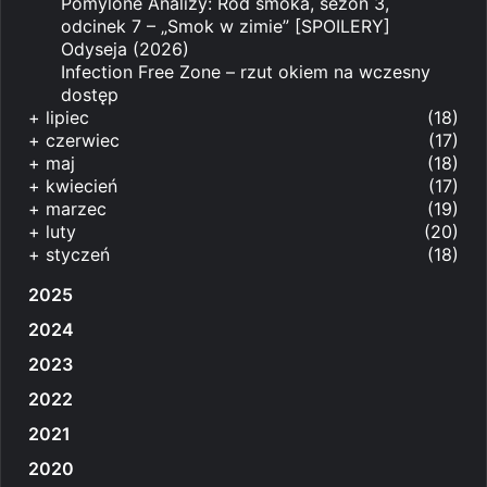
Pomylone Analizy: Ród smoka, sezon 3,
odcinek 7 – „Smok w zimie” [SPOILERY]
Odyseja (2026)
Infection Free Zone – rzut okiem na wczesny
dostęp
+
lipiec
(18)
+
czerwiec
(17)
+
maj
(18)
+
kwiecień
(17)
+
marzec
(19)
+
luty
(20)
+
styczeń
(18)
2025
2024
2023
2022
2021
2020