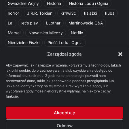
Gwiezdne Wojny
Historia
Historia Lodu i Ognia
horror
J.R.R. Tolkien
Kr4wi3c
książki
kuba
Lai
let's play
LLothar
Martinowskie Q&A
Marvel
Nawałnica Mieczy
Netflix
Niedzielne Fiszki
Pieśń Lodu i Ognia
Pomylone Analizy
Pquelim
Pytania do maesterów
Zarządzaj zgodą
Pytania i odpowiedzi
Q&A
Razorblade
recenzja
Aby zapewnić jak najlepsze wrażenia, korzystamy z technologii, takich
jak pliki cookie, do przechowywania i/lub uzyskiwania dostępu do
recenzja książki
Ród Smoka
Silmarillion
SithFrog
informacji o urządzeniu. Zgoda na te technologie pozwoli nam
przetwarzać dane, takie jak zachowanie podczas przeglądania lub
Starcie Królów
Star Wars
Szalone Teorie
unikalne identyfikatory na tej stronie. Brak wyrażenia zgody lub
wycofanie zgody może niekorzystnie wpłynąć na niektóre cechy i
Tolkienowskie Q&A
Voo
Wieści z Cytadeli
funkcje.
Władca Pierścieni
X-Com 2
XCOM 2
Akceptuję
Odmów