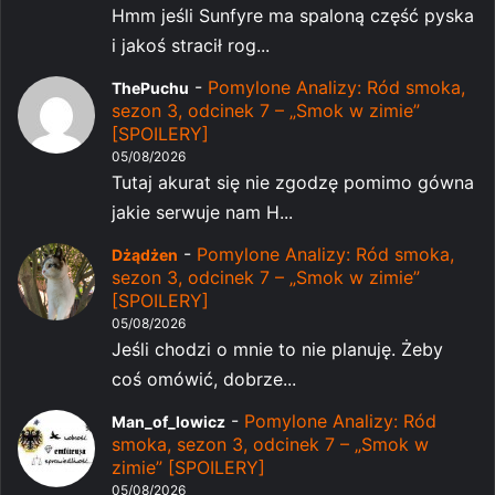
Hmm jeśli Sunfyre ma spaloną część pyska
i jakoś stracił rog...
-
Pomylone Analizy: Ród smoka,
ThePuchu
sezon 3, odcinek 7 – „Smok w zimie”
[SPOILERY]
05/08/2026
Tutaj akurat się nie zgodzę pomimo gówna
jakie serwuje nam H...
-
Pomylone Analizy: Ród smoka,
Dżądżen
sezon 3, odcinek 7 – „Smok w zimie”
[SPOILERY]
05/08/2026
Jeśli chodzi o mnie to nie planuję. Żeby
coś omówić, dobrze...
-
Pomylone Analizy: Ród
Man_of_lowicz
smoka, sezon 3, odcinek 7 – „Smok w
zimie” [SPOILERY]
05/08/2026