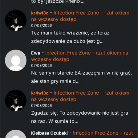
to był jeszcze Phenix...
-
Infection Free Zone – rzut okiem
kr4wi3c
na wczesny dostęp
07/08/2026
Też mam takie wrażenie, że teraz
zdecydowanie za dużo jest g...
-
Infection Free Zone – rzut okiem na
Ewa
wczesny dostęp
07/08/2026
Na samym starcie EA zaczęłam w nią grać,
ale stan gry mnie d...
-
Infection Free Zone – rzut okiem
kr4wi3c
na wczesny dostęp
07/08/2026
Zgadza się. To zdecydowanie nie jest gra
na raz. W sumie to...
-
Infection Free Zone – rzut
Kiełbasa Czubaki