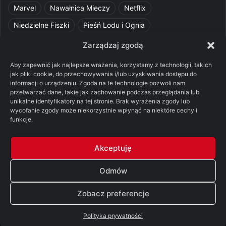
Marvel
Nawałnica Mieczy
Netflix
Niedzielne Fiszki
Pieśń Lodu i Ognia
Pomylone Analizy
Pquelim
Pytania do maesterów
Zarządzaj zgodą
Pytania i odpowiedzi
Q&A
Razorblade
recenzja
Aby zapewnić jak najlepsze wrażenia, korzystamy z technologii, takich
jak pliki cookie, do przechowywania i/lub uzyskiwania dostępu do
recenzja książki
Ród Smoka
Silmarillion
SithFrog
informacji o urządzeniu. Zgoda na te technologie pozwoli nam
przetwarzać dane, takie jak zachowanie podczas przeglądania lub
Starcie Królów
Star Wars
Szalone Teorie
unikalne identyfikatory na tej stronie. Brak wyrażenia zgody lub
Tolkienowskie Q&A
Voo
Wieści z Cytadeli
wycofanie zgody może niekorzystnie wpłynąć na niektóre cechy i
funkcje.
Władca Pierścieni
X-Com 2
XCOM 2
Akceptuję
Odmów
© Copyright 2026, All Rights Reserved |
FSGK.PL
Zobacz preferencje
Facebook
X
YouTube
Discord
Polityka prywatności