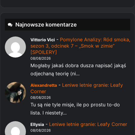
Najnowsze komentarze
-
Pomylone Analizy: Ród smoka,
Vittorio Vici
sezon 3, odcinek 7 – „Smok w zimie”
[SPOILERY]
08/08/2026
Mogłaby jakaś dobra dusza napisać jakąś
odjechaną teorię (ni...
-
Leniwe letnie granie: Leafy
Alexandretta
Corner
08/08/2026
Tu są nie tyle misje, ile po prostu to-do
lista. I niestety...
-
Leniwe letnie granie: Leafy Corner
Ellysia
08/08/2026