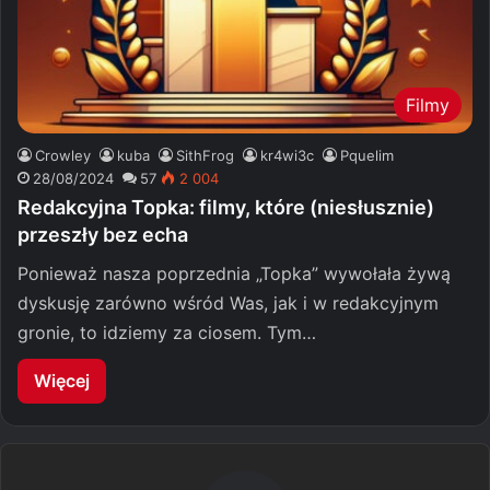
Filmy
Crowley
kuba
SithFrog
kr4wi3c
Pquelim
28/08/2024
57
2 004
Redakcyjna Topka: filmy, które (niesłusznie)
przeszły bez echa
Ponieważ nasza poprzednia „Topka” wywołała żywą
dyskusję zarówno wśród Was, jak i w redakcyjnym
gronie, to idziemy za ciosem. Tym…
Więcej