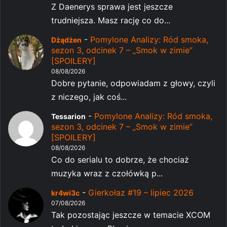
Z Daenerys sprawa jest jeszcze
trudniejsza. Masz rację co do...
-
Pomylone Analizy: Ród smoka,
Dżądżen
sezon 3, odcinek 7 – „Smok w zimie”
[SPOILERY]
08/08/2026
Dobre pytanie, odpowiadam z głowy, czyli
z niczego, jak coś...
-
Pomylone Analizy: Ród smoka,
Tessarion
sezon 3, odcinek 7 – „Smok w zimie”
[SPOILERY]
08/08/2026
Co do serialu to dobrze, że chociaż
muzyka wraz z czołówką p...
-
Gierkołaz #19 – lipiec 2026
kr4wi3c
07/08/2026
Tak pozostając jeszcze w temacie XCOM