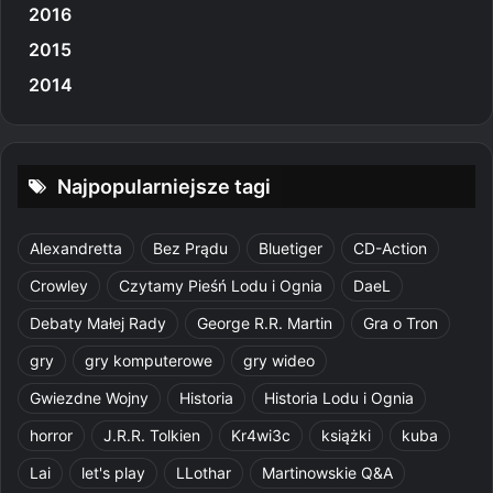
2016
2015
2014
Najpopularniejsze tagi
Alexandretta
Bez Prądu
Bluetiger
CD-Action
Crowley
Czytamy Pieśń Lodu i Ognia
DaeL
Debaty Małej Rady
George R.R. Martin
Gra o Tron
gry
gry komputerowe
gry wideo
Gwiezdne Wojny
Historia
Historia Lodu i Ognia
horror
J.R.R. Tolkien
Kr4wi3c
książki
kuba
Lai
let's play
LLothar
Martinowskie Q&A