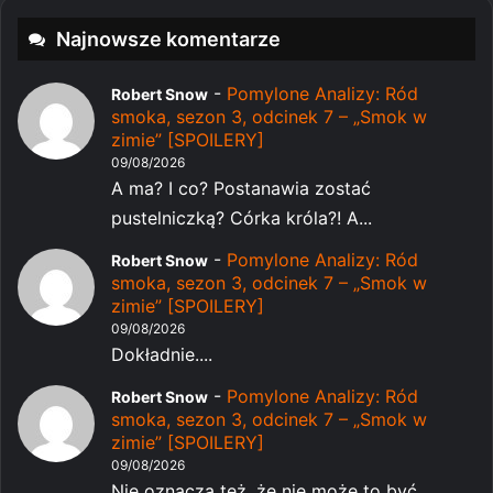
Najnowsze komentarze
-
Pomylone Analizy: Ród
Robert Snow
smoka, sezon 3, odcinek 7 – „Smok w
zimie” [SPOILERY]
09/08/2026
A ma? I co? Postanawia zostać
pustelniczką? Córka króla?! A...
-
Pomylone Analizy: Ród
Robert Snow
smoka, sezon 3, odcinek 7 – „Smok w
zimie” [SPOILERY]
09/08/2026
Dokładnie....
-
Pomylone Analizy: Ród
Robert Snow
smoka, sezon 3, odcinek 7 – „Smok w
zimie” [SPOILERY]
09/08/2026
Nie oznacza też, że nie może to być