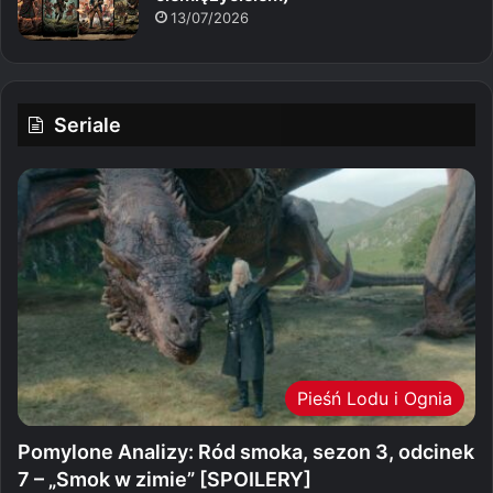
13/07/2026
Seriale
Pieśń Lodu i Ognia
Pomylone Analizy: Ród smoka, sezon 3, odcinek
7 – „Smok w zimie” [SPOILERY]