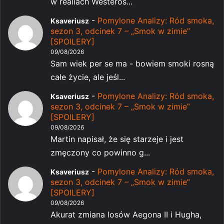
w realiach Westeros...
-
Pomylone Analizy: Ród smoka,
Ksaveriusz
sezon 3, odcinek 7 – „Smok w zimie”
[SPOILERY]
09/08/2026
Sam wiek per se ma - bowiem smoki rosną
całe życie, ale jeśl...
-
Pomylone Analizy: Ród smoka,
Ksaveriusz
sezon 3, odcinek 7 – „Smok w zimie”
[SPOILERY]
09/08/2026
Martin napisał, że się starzeje i jest
zmęczony co powinno g...
-
Pomylone Analizy: Ród smoka,
Ksaveriusz
sezon 3, odcinek 7 – „Smok w zimie”
[SPOILERY]
09/08/2026
Akurat zmiana losów Aegona II i Hugha,