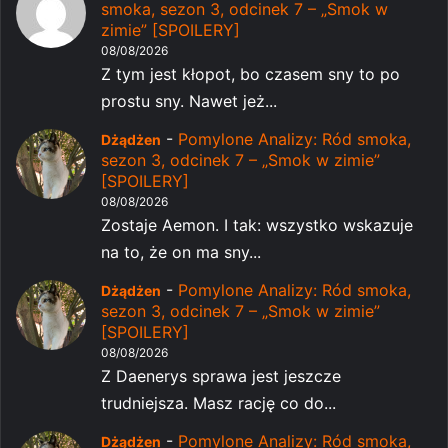
smoka, sezon 3, odcinek 7 – „Smok w
zimie” [SPOILERY]
08/08/2026
Z tym jest kłopot, bo czasem sny to po
prostu sny. Nawet jeż...
-
Pomylone Analizy: Ród smoka,
Dżądżen
sezon 3, odcinek 7 – „Smok w zimie”
[SPOILERY]
08/08/2026
Zostaje Aemon. I tak: wszystko wskazuje
na to, że on ma sny...
-
Pomylone Analizy: Ród smoka,
Dżądżen
sezon 3, odcinek 7 – „Smok w zimie”
[SPOILERY]
08/08/2026
Z Daenerys sprawa jest jeszcze
trudniejsza. Masz rację co do...
-
Pomylone Analizy: Ród smoka,
Dżądżen