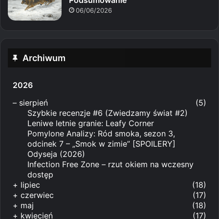
Podsumowanie
06/06/2026
Archiwum
2026
–
sierpień
(5)
Szybkie recenzje #6 (Zwiedzamy świat #2)
Leniwe letnie granie: Leafy Corner
Pomylone Analizy: Ród smoka, sezon 3,
odcinek 7 – „Smok w zimie” [SPOILERY]
Odyseja (2026)
Infection Free Zone – rzut okiem na wczesny
dostęp
+
lipiec
(18)
+
czerwiec
(17)
+
maj
(18)
+
kwiecień
(17)