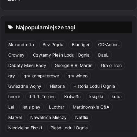
Najpopularniejsze tagi
Alexandretta
Bez Prądu
Bluetiger
CD-Action
Crowley
Czytamy Pieśń Lodu i Ognia
DaeL
Debaty Małej Rady
George R.R. Martin
Gra o Tron
gry
gry komputerowe
gry wideo
Gwiezdne Wojny
Historia
Historia Lodu i Ognia
horror
J.R.R. Tolkien
Kr4wi3c
książki
kuba
Lai
let's play
LLothar
Martinowskie Q&A
Marvel
Nawałnica Mieczy
Netflix
Niedzielne Fiszki
Pieśń Lodu i Ognia