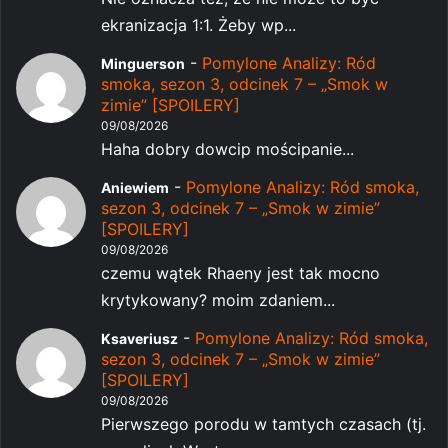
ekranizacja 1:1. Żeby wp...
-
Pomylone Analizy: Ród
Minguerson
smoka, sezon 3, odcinek 7 – „Smok w
zimie” [SPOILERY]
09/08/2026
Haha dobry dowcip mościpanie...
-
Pomylone Analizy: Ród smoka,
Aniewiem
sezon 3, odcinek 7 – „Smok w zimie”
[SPOILERY]
09/08/2026
czemu wątek Rhaeny jest tak mocno
krytykowany? moim zdaniem...
-
Pomylone Analizy: Ród smoka,
Ksaveriusz
sezon 3, odcinek 7 – „Smok w zimie”
[SPOILERY]
09/08/2026
Pierwszego porodu w tamtych czasach (tj.