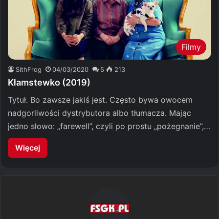
Filmy
SithFrog
04/03/2020
5
213
Kłamstewko (2019)
Tytuł. Bo zawsze jakiś jest. Często bywa owocem
nadgorliwości dystrybutora albo tłumacza. Mając
jedno słowo: „farewell”, czyli po prostu „pożegnanie”,…
Więcej