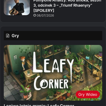
3, odcinek 3 – „Triumf Rhaenyry”
[SPOILERY]
08/07/2026
Gry
Gry Wideo
Leniwe letnie granie: Leafy Corner