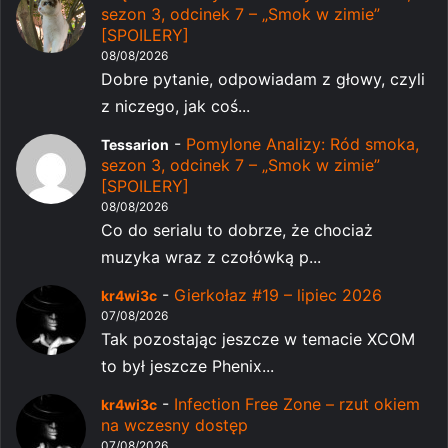
sezon 3, odcinek 7 – „Smok w zimie”
[SPOILERY]
08/08/2026
Dobre pytanie, odpowiadam z głowy, czyli
z niczego, jak coś...
-
Pomylone Analizy: Ród smoka,
Tessarion
sezon 3, odcinek 7 – „Smok w zimie”
[SPOILERY]
08/08/2026
Co do serialu to dobrze, że chociaż
muzyka wraz z czołówką p...
-
Gierkołaz #19 – lipiec 2026
kr4wi3c
07/08/2026
Tak pozostając jeszcze w temacie XCOM
to był jeszcze Phenix...
-
Infection Free Zone – rzut okiem
kr4wi3c
na wczesny dostęp
07/08/2026