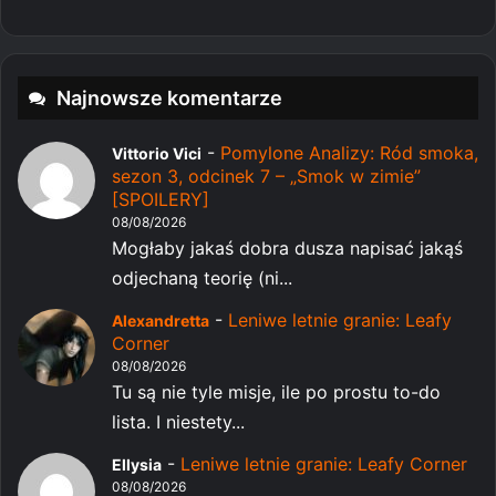
Najnowsze komentarze
-
Pomylone Analizy: Ród smoka,
Vittorio Vici
sezon 3, odcinek 7 – „Smok w zimie”
[SPOILERY]
08/08/2026
Mogłaby jakaś dobra dusza napisać jakąś
odjechaną teorię (ni...
-
Leniwe letnie granie: Leafy
Alexandretta
Corner
08/08/2026
Tu są nie tyle misje, ile po prostu to-do
lista. I niestety...
-
Leniwe letnie granie: Leafy Corner
Ellysia
08/08/2026