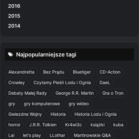
2016
2015
2014
Najpopularniejsze tagi
Alexandretta
Bez Prądu
Bluetiger
CD-Action
Crowley
Czytamy Pieśń Lodu i Ognia
DaeL
Debaty Małej Rady
George R.R. Martin
Gra o Tron
gry
gry komputerowe
gry wideo
Gwiezdne Wojny
Historia
Historia Lodu i Ognia
horror
J.R.R. Tolkien
Kr4wi3c
książki
kuba
Lai
let's play
LLothar
Martinowskie Q&A