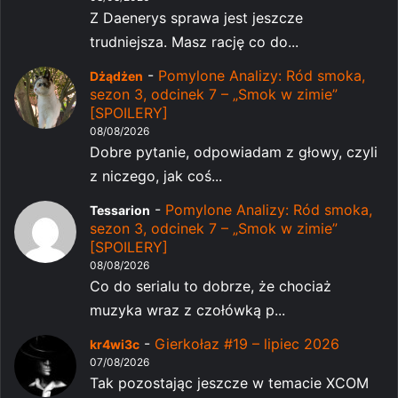
Z Daenerys sprawa jest jeszcze
trudniejsza. Masz rację co do...
-
Pomylone Analizy: Ród smoka,
Dżądżen
sezon 3, odcinek 7 – „Smok w zimie”
[SPOILERY]
08/08/2026
Dobre pytanie, odpowiadam z głowy, czyli
z niczego, jak coś...
-
Pomylone Analizy: Ród smoka,
Tessarion
sezon 3, odcinek 7 – „Smok w zimie”
[SPOILERY]
08/08/2026
Co do serialu to dobrze, że chociaż
muzyka wraz z czołówką p...
-
Gierkołaz #19 – lipiec 2026
kr4wi3c
07/08/2026
Tak pozostając jeszcze w temacie XCOM