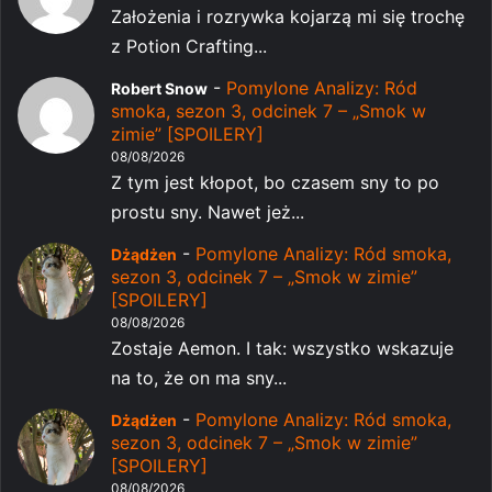
Założenia i rozrywka kojarzą mi się trochę
z Potion Crafting...
-
Pomylone Analizy: Ród
Robert Snow
smoka, sezon 3, odcinek 7 – „Smok w
zimie” [SPOILERY]
08/08/2026
Z tym jest kłopot, bo czasem sny to po
prostu sny. Nawet jeż...
-
Pomylone Analizy: Ród smoka,
Dżądżen
sezon 3, odcinek 7 – „Smok w zimie”
[SPOILERY]
08/08/2026
Zostaje Aemon. I tak: wszystko wskazuje
na to, że on ma sny...
-
Pomylone Analizy: Ród smoka,
Dżądżen
sezon 3, odcinek 7 – „Smok w zimie”
[SPOILERY]
08/08/2026