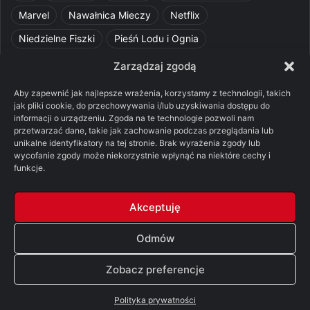
Marvel
Nawałnica Mieczy
Netflix
Niedzielne Fiszki
Pieśń Lodu i Ognia
Pomylone Analizy
Pquelim
Pytania do maesterów
Zarządzaj zgodą
Pytania i odpowiedzi
Q&A
Razorblade
recenzja
Aby zapewnić jak najlepsze wrażenia, korzystamy z technologii, takich
jak pliki cookie, do przechowywania i/lub uzyskiwania dostępu do
recenzja książki
Ród Smoka
Silmarillion
SithFrog
informacji o urządzeniu. Zgoda na te technologie pozwoli nam
przetwarzać dane, takie jak zachowanie podczas przeglądania lub
Starcie Królów
Star Wars
Szalone Teorie
unikalne identyfikatory na tej stronie. Brak wyrażenia zgody lub
wycofanie zgody może niekorzystnie wpłynąć na niektóre cechy i
Tolkienowskie Q&A
Voo
Wieści z Cytadeli
funkcje.
Władca Pierścieni
X-Com 2
XCOM 2
Akceptuję
Odmów
© Copyright 2026, All Rights Reserved |
FSGK.PL
Zobacz preferencje
Facebook
X
YouTube
Discord
Polityka prywatności