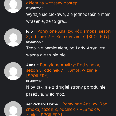
okiem na wczesny dostęp
07/08/2026
Wydaje sie ciekawe, ale jednocześnie mam
wrażenie, ze to gra...
-
Pomylone Analizy: Ród smoka, sezon
lolo
3, odcinek 7 – „Smok w zimie” [SPOILERY]
06/08/2026
Tego nie pamiętałem, bo Lady Arryn jest
ważna ale to nie pie...
-
Pomylone Analizy: Ród smoka,
Anna
sezon 3, odcinek 7 – „Smok w zimie”
[SPOILERY]
06/08/2026
Niby tak, ale z drugiej strony porodu nie
przeżyła, więc moż...
-
Pomylone Analizy: Ród
ser Richard Horpe
smoka, sezon 3, odcinek 7 – „Smok w
zimie” [SPOILERY]