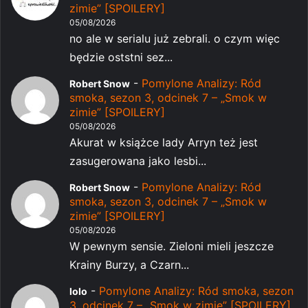
zimie” [SPOILERY]
05/08/2026
no ale w serialu już zebrali. o czym więc
będzie oststni sez...
-
Pomylone Analizy: Ród
Robert Snow
smoka, sezon 3, odcinek 7 – „Smok w
zimie” [SPOILERY]
05/08/2026
Akurat w książce lady Arryn też jest
zasugerowana jako lesbi...
-
Pomylone Analizy: Ród
Robert Snow
smoka, sezon 3, odcinek 7 – „Smok w
zimie” [SPOILERY]
05/08/2026
W pewnym sensie. Zieloni mieli jeszcze
Krainy Burzy, a Czarn...
-
Pomylone Analizy: Ród smoka, sezon
lolo
3, odcinek 7 – „Smok w zimie” [SPOILERY]