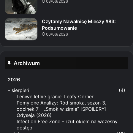
08/06/2026
Czytamy Nawałnicę Mieczy #83:
Podsumowanie
06/06/2026
Archiwum
2026
–
sierpień
(4)
Leniwe letnie granie: Leafy Corner
Pomylone Analizy: Ród smoka, sezon 3,
odcinek 7 – „Smok w zimie” [SPOILERY]
Odyseja (2026)
Infection Free Zone – rzut okiem na wczesny
dostęp