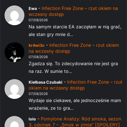
-
Infection Free Zone – rzut okiem na
Ewa
wczesny dostęp
07/08/2026
Na samym starcie EA zaczęłam w nią grać,
ale stan gry mnie d...
-
Infection Free Zone – rzut okiem
kr4wi3c
na wczesny dostęp
07/08/2026
Zgadza się. To zdecydowanie nie jest gra
na raz. W sumie to...
-
Infection Free Zone – rzut
Kiełbasa Czubaki
okiem na wczesny dostęp
07/08/2026
Wydaje sie ciekawe, ale jednocześnie mam
wrażenie, ze to gra...
-
Pomylone Analizy: Ród smoka, sezon
lolo
3, odcinek 7 – „Smok w zimie” [SPOILERY]