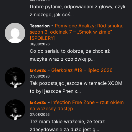
Dobre pytanie, odpowiadam z głowy, czyli
z niczego, jak coś...
-
Pomylone Analizy: Ród smoka,
Tessarion
sezon 3, odcinek 7 – „Smok w zimie”
[SPOILERY]
08/08/2026
Co do serialu to dobrze, że chociaż
muzyka wraz z czołówką p...
-
Gierkołaz #19 – lipiec 2026
kr4wi3c
07/08/2026
Tak pozostając jeszcze w temacie XCOM
to był jeszcze Phenix...
-
Infection Free Zone – rzut okiem
kr4wi3c
na wczesny dostęp
07/08/2026
Też mam takie wrażenie, że teraz
zdecydowanie za dużo jest g...