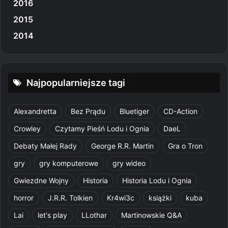
2016
2015
2014
Najpopularniejsze tagi
Alexandretta
Bez Prądu
Bluetiger
CD-Action
Crowley
Czytamy Pieśń Lodu i Ognia
DaeL
Debaty Małej Rady
George R.R. Martin
Gra o Tron
gry
gry komputerowe
gry wideo
Gwiezdne Wojny
Historia
Historia Lodu i Ognia
horror
J.R.R. Tolkien
Kr4wi3c
książki
kuba
Lai
let's play
LLothar
Martinowskie Q&A