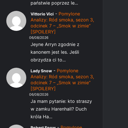
państwie poprzez le...
-
Pomylone
Vittorio Vici
Analizy: Ród smoka, sezon 3,
odcinek 7 – „Smok w zimie”
[SPOILERY]
06/08/2026
Jeyne Arryn zgodnie z
kanonem jest les. Jeśli
obrzydza ci to...
-
Pomylone
Lady Snow
Analizy: Ród smoka, sezon 3,
odcinek 7 – „Smok w zimie”
[SPOILERY]
06/08/2026
Ja mam pytanie: kto straszy
w zamku Harenhall? Duch
króla Ha...
-
Pomylone
Robert Snow