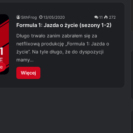
SithFrog
13/05/2020
11
272
Formula 1: Jazda o życie (sezony 1-2)
Długo trwało zanim zabrałem się za
netflixową produkcję „Formula 1: Jazda o
życie”. Na tyle długo, że do dyspozycji
mamy…
le
Więcej