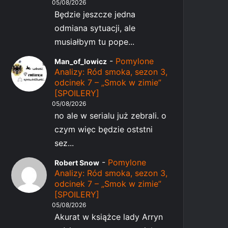
05/08/2026
Będzie jeszcze jedna
odmiana sytuacji, ale
musiałbym tu pope...
-
Pomylone
Man_of_lowicz
Analizy: Ród smoka, sezon 3,
odcinek 7 – „Smok w zimie”
[SPOILERY]
05/08/2026
no ale w serialu już zebrali. o
czym więc będzie oststni
sez...
-
Pomylone
Robert Snow
Analizy: Ród smoka, sezon 3,
odcinek 7 – „Smok w zimie”
[SPOILERY]
05/08/2026
Akurat w książce lady Arryn