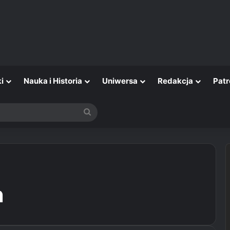
i
Nauka i Historia
Uniwersa
Redakcja
Patr
Szukaj
n