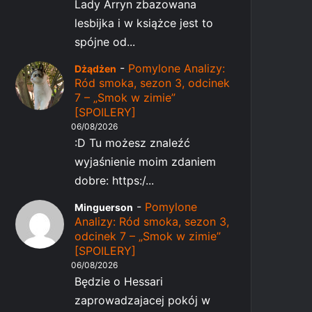
Lady Arryn zbazowana
lesbijka i w książce jest to
spójne od...
-
Pomylone Analizy:
Dżądżen
Ród smoka, sezon 3, odcinek
7 – „Smok w zimie”
[SPOILERY]
06/08/2026
:D Tu możesz znaleźć
wyjaśnienie moim zdaniem
dobre: https:/...
-
Pomylone
Minguerson
Analizy: Ród smoka, sezon 3,
odcinek 7 – „Smok w zimie”
[SPOILERY]
06/08/2026
Będzie o Hessari
zaprowadzajacej pokój w