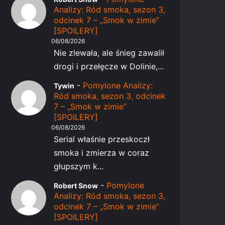
Analizy: Ród smoka, sezon 3,
odcinek 7 – „Smok w zimie”
[SPOILERY]
06/08/2026
Nie zlewała, ale śnieg zawalił
drogi i przełęcze w Dolinie,...
-
Pomylone Analizy:
Tywin
Ród smoka, sezon 3, odcinek
7 – „Smok w zimie”
[SPOILERY]
06/08/2026
Serial właśnie przeskoczł
smoka i zmierza w coraz
głupszym k...
-
Pomylone
Robert Snow
Analizy: Ród smoka, sezon 3,
odcinek 7 – „Smok w zimie”
[SPOILERY]