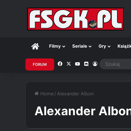
Główna
Filmy
Seriale
Gry
Książk
Facebook
X
YouTube
Discord
Zaloguj
FORUM
Home
/
Alexander Albon
Alexander Albo