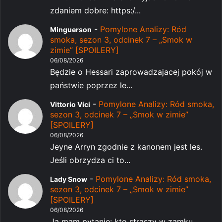
zdaniem dobre: https:/...
-
Pomylone Analizy: Ród
Minguerson
smoka, sezon 3, odcinek 7 – „Smok w
zimie” [SPOILERY]
06/08/2026
Będzie o Hessari zaprowadzajacej pokój w
państwie poprzez le...
-
Pomylone Analizy: Ród smoka,
Vittorio Vici
sezon 3, odcinek 7 – „Smok w zimie”
[SPOILERY]
06/08/2026
Jeyne Arryn zgodnie z kanonem jest les.
Jeśli obrzydza ci to...
-
Pomylone Analizy: Ród smoka,
Lady Snow
sezon 3, odcinek 7 – „Smok w zimie”
[SPOILERY]
06/08/2026
Ja mam pytanie: kto straszy w zamku