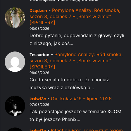
-
Pomylone Analizy: Ród smoka,
Dżądżen
sezon 3, odcinek 7 – „Smok w zimie”
[SPOILERY]
08/08/2026
Dobre pytanie, odpowiadam z głowy, czyli
z niczego, jak coś...
-
Pomylone Analizy: Ród smoka,
Tessarion
sezon 3, odcinek 7 – „Smok w zimie”
[SPOILERY]
08/08/2026
Co do serialu to dobrze, że chociaż
muzyka wraz z czołówką p...
-
Gierkołaz #19 – lipiec 2026
kr4wi3c
07/08/2026
Tak pozostając jeszcze w temacie XCOM
to był jeszcze Phenix...
-
Infection Free Zone – rzut okiem
kr4wi3c