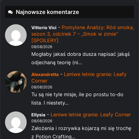
Najnowsze komentarze
-
Pomylone Analizy: Ród smoka,
Vittorio Vici
sezon 3, odcinek 7 – „Smok w zimie”
[SPOILERY]
08/08/2026
Mogłaby jakaś dobra dusza napisać jakąś
odjechaną teorię (ni...
-
Leniwe letnie granie: Leafy
Alexandretta
Corner
08/08/2026
Tu są nie tyle misje, ile po prostu to-do
lista. I niestety...
-
Leniwe letnie granie: Leafy Corner
Ellysia
08/08/2026
Założenia i rozrywka kojarzą mi się trochę
z Potion Crafting...