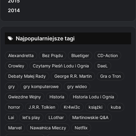
2015
2014
Najpopularniejsze tagi
Alexandretta
Bez Prądu
Bluetiger
CD-Action
Crowley
Czytamy Pieśń Lodu i Ognia
DaeL
Debaty Małej Rady
George R.R. Martin
Gra o Tron
gry
gry komputerowe
gry wideo
Gwiezdne Wojny
Historia
Historia Lodu i Ognia
horror
J.R.R. Tolkien
Kr4wi3c
książki
kuba
Lai
let's play
LLothar
Martinowskie Q&A
Marvel
Nawałnica Mieczy
Netflix