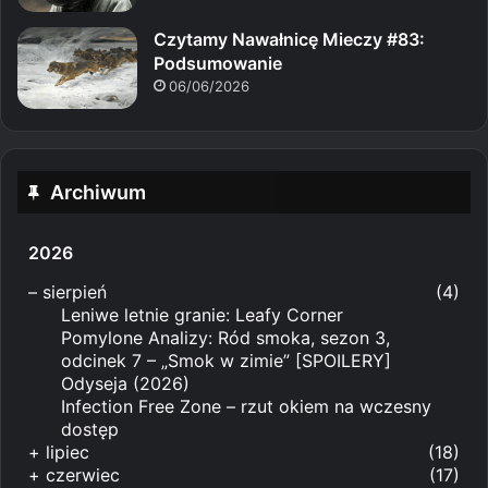
Czytamy Nawałnicę Mieczy #83:
Podsumowanie
06/06/2026
Archiwum
2026
–
sierpień
(4)
Leniwe letnie granie: Leafy Corner
Pomylone Analizy: Ród smoka, sezon 3,
odcinek 7 – „Smok w zimie” [SPOILERY]
Odyseja (2026)
Infection Free Zone – rzut okiem na wczesny
dostęp
+
lipiec
(18)
+
czerwiec
(17)