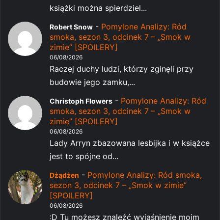
książki można spierdziel...
-
Pomylone Analizy: Ród
Robert Snow
smoka, sezon 3, odcinek 7 – „Smok w
zimie” [SPOILERY]
06/08/2026
Raczej duchy ludzi, którzy zginęli przy
budowie jego zamku,...
-
Pomylone Analizy: Ród
Christoph Flowers
smoka, sezon 3, odcinek 7 – „Smok w
zimie” [SPOILERY]
06/08/2026
Lady Arryn zbazowana lesbijka i w książce
jest to spójne od...
-
Pomylone Analizy: Ród smoka,
Dżądżen
sezon 3, odcinek 7 – „Smok w zimie”
[SPOILERY]
06/08/2026
:D Tu możesz znaleźć wyjaśnienie moim