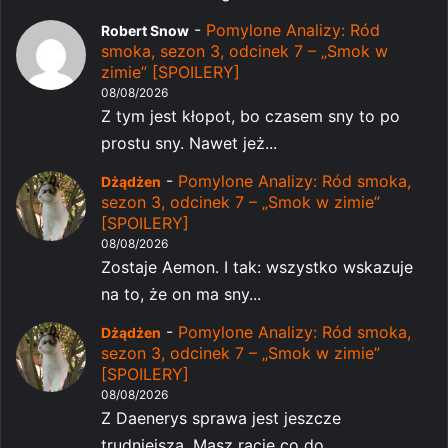
-
Pomylone Analizy: Ród
Robert Snow
smoka, sezon 3, odcinek 7 – „Smok w
zimie” [SPOILERY]
08/08/2026
Z tym jest kłopot, bo czasem sny to po
prostu sny. Nawet jeż...
-
Pomylone Analizy: Ród smoka,
Dżądżen
sezon 3, odcinek 7 – „Smok w zimie”
[SPOILERY]
08/08/2026
Zostaje Aemon. I tak: wszystko wskazuje
na to, że on ma sny...
-
Pomylone Analizy: Ród smoka,
Dżądżen
sezon 3, odcinek 7 – „Smok w zimie”
[SPOILERY]
08/08/2026
Z Daenerys sprawa jest jeszcze
trudniejsza. Masz rację co do...