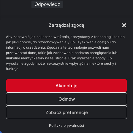
Odpowiedz
p
Crowley
Zarządzaj zgodą
i
01/04/2025 o 20:29
Aby zapewnić jak najlepsze wrażenia, korzystamy z technologii, takich
s
jak pliki cookie, do przechowywania i/lub uzyskiwania dostępu do
Nie wiem jak w innych częściach, ale pod
informacji o urządzeniu. Zgoda na te technologie pozwoli nam
z
względem dopracowania map THPS 2 i 3
przetwarzać dane, takie jak zachowanie podczas przeglądania lub
e
unikalne identyfikatory na tej stronie. Brak wyrażenia zgody lub
stanowiły prawdziwe perełki. Ile tam się
wycofanie zgody może niekorzystnie wpłynąć na niektóre cechy i
:
udało wszystkiego upchnąć! A jak zagrałem
funkcje.
po tych 20 latach, to nadal pamiętałem, jak
odkryć większość sekretów, tak wryło się to
Akceptuję
w pamięć. Inna sprawa doskoczyć gdzie
trzeba, to już nie takie proste.
Odmów
0
0
Zobacz preferencje
Odpowiedz
Polityka prywatności