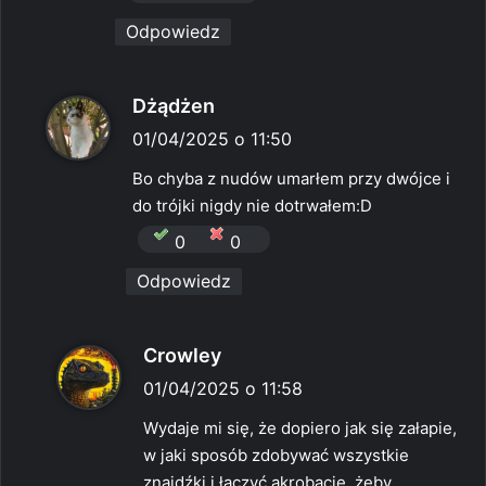
Odpowiedz
p
Dżądżen
i
01/04/2025 o 11:50
s
Bo chyba z nudów umarłem przy dwójce i
z
do trójki nigdy nie dotrwałem:D
e
0
0
:
Odpowiedz
p
Crowley
i
01/04/2025 o 11:58
s
Wydaje mi się, że dopiero jak się załapie,
z
w jaki sposób zdobywać wszystkie
e
znajdźki i łączyć akrobacje, żeby