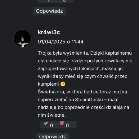
Odpowiedz
p
kr4wi3c
i
01/04/2025 o 11:44
s
Trójka była wyśmienita. Dzięki kapitalnemu
z
ost chciało się jeździć po tych rewelacyjnie
e
zaprojektowanych lokacjach, maksując
:
wyniki żeby mieć się czym chwalić przed
kumplami
Świetna gra, w którą będzie teraz można
napierdzielać na SteamDecku – mam
nadzieję bo poprzednie części działają na
nim świetne.
0
0
Odpowiedz