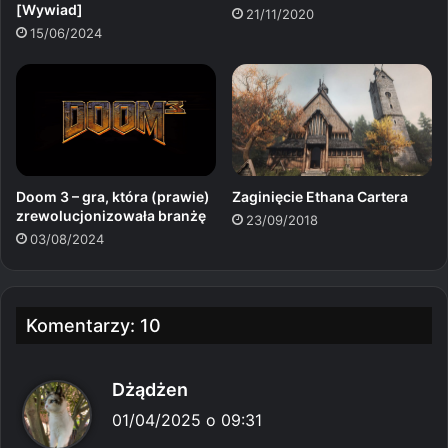
[Wywiad]
21/11/2020
15/06/2024
Zaginięcie Ethana Cartera
Doom 3 – gra, która (prawie)
zrewolucjonizowała branżę
23/09/2018
03/08/2024
Komentarzy: 10
p
Dżądżen
i
01/04/2025 o 09:31
s