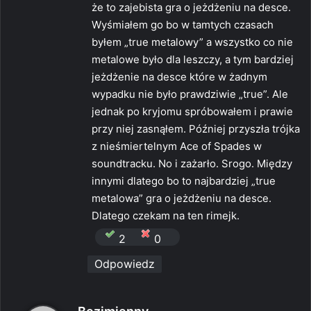
:
że to zajebista gra o jeżdżeniu na desce.
Wyśmiałem go bo w tamtych czasach
byłem „true metalowy” a wszystko co nie
metalowe było dla leszczy, a tym bardziej
jeżdżenie na desce które w żadnym
wypadku nie było prawdziwie „true”. Ale
jednak po kryjomu spróbowałem i prawie
przy niej zasnąłem. Później przyszła trójka
z nieśmiertelnym Ace of Spades w
soundtracku. No i zażarło. Srogo. Między
innymi dlatego bo to najbardziej „true
metalowa” gra o jeżdżeniu na desce.
Dlatego czekam na ten rimejk.
2
0
Odpowiedz
p