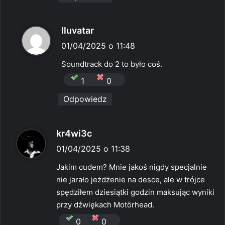
p
Iluvatar
i
01/04/2025 o 11:48
s
Soundtrack do 2 to było coś.
z
1
0
e
Odpowiedz
:
p
kr4wi3c
i
01/04/2025 o 11:38
s
Jakim cudem? Mnie jakoś nigdy specjalnie
z
nie jarało jeżdżenie na desce, ale w trójce
e
spędziłem dziesiątki godzin maksując wyniki
:
przy dźwiękach Motörhead.
0
0