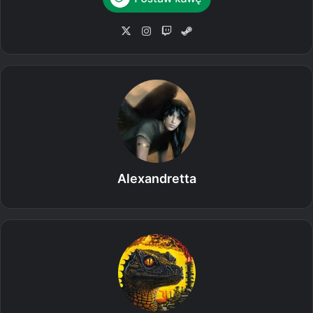
X
Ins
Tw
Ste
tag
itc
am
ra
h
m
Alexandretta