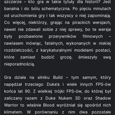
szczerze – kto gra w takie tytuły dla historii? Jest
banalna i do bólu schematyczna. Po pięciu minutach
od uruchomienia gry i tak wszyscy o niej zapominają.
Co więcej, niektórzy, grając na pirackich wersjach,
nawet nie zdawali sobie z niej sprawy, bo te wersje
były pozbawione przerywników filmowych –
nawiasem mówiąc, fatalnych, wykonanych w niskiej
rozdzielczości, z karykaturalnymi modelami postaci,
które zamiast budzić grozę, śmieszyły swą
nieporadnością.
Gra działa na silniku Build – tym samym, który
napędzał trzeciego Duke’a i wiele innych FPS-ów
końca lat 90. Z wielkiej trójki FPS-ów, do której był
zaliczany razem z Duke Nukem 3D oraz Shadow
Warrior to właśnie Blood wyróżniał się spośród nich
klimatem. W porównaniu z nim dwa pozostałe