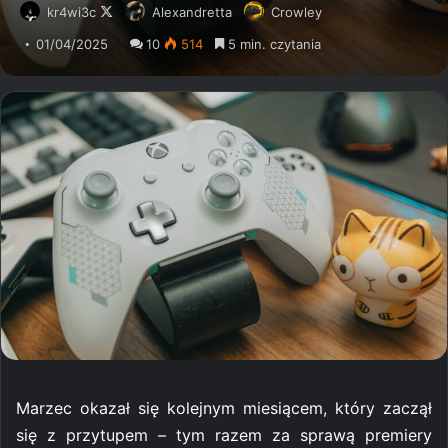
kr4wi3c
Follow
Alexandretta
Crowley
on
01/04/2025
10
514
5 min. czytania
X
Marzec okazał się kolejnym miesiącem, który zaczął
się z przytupem – tym razem za sprawą premiery