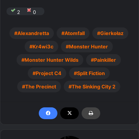
2
0
Alexandretta
Atomfall
Gierkołaz
Kr4wi3c
Monster Hunter
Monster Hunter Wilds
Painkiller
Project C4
Split Fiction
The Precinct
The Sinking City 2