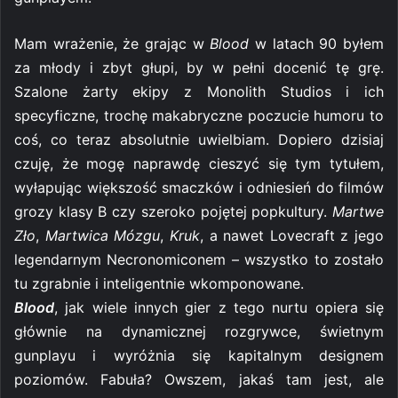
Mam wrażenie, że grając w
Blood
w latach 90 byłem
za młody i zbyt głupi, by w pełni docenić tę grę.
Szalone żarty ekipy z Monolith Studios i ich
specyficzne, trochę makabryczne poczucie humoru to
coś, co teraz absolutnie uwielbiam. Dopiero dzisiaj
czuję, że mogę naprawdę cieszyć się tym tytułem,
wyłapując większość smaczków i odniesień do filmów
grozy klasy B czy szeroko pojętej popkultury.
Martwe
Zło
,
Martwica Mózgu
,
Kruk
, a nawet Lovecraft z jego
legendarnym Necronomiconem – wszystko to zostało
tu zgrabnie i inteligentnie wkomponowane.
Blood
, jak wiele innych gier z tego nurtu opiera się
głównie na dynamicznej rozgrywce, świetnym
gunplayu i wyróżnia się kapitalnym designem
poziomów. Fabuła? Owszem, jakaś tam jest, ale