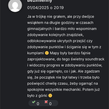
Bezimienny
i
01/04/2025 o 20:19
s
Ja w trójkę nie grałem, ale przy dwójce
z
wsiąkłem na długie godziny w czasach
e
gimnazjalnych i bardzo miło wspominam
:
zdobywanie kolejnych znajdziek,
odblokowywanie ukrytych przejść czy
zdobywanie punktów i ściganie się w tym z
kumplami
Mapy były bardzo fajnie
zaprojektowane, do tego świetny soundtrack
i widoczny progres w zdobywaniu punktów,
gdy już się ogarnęło, co i jak. Ale zgadzam
się, że początek nie był łatwy i trzeba było
poświęcić chwilę czasu, żeby ogarnąć na
spokojnie wszystkie mechaniki. Potem już
było z górki
0
0