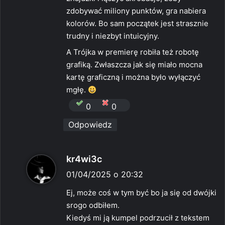
:
zdobywać miliony punktów, gra nabiera
kolorów. Bo sam początek jest strasznie
trudny i niezbyt intuicyjny.
A Trójka w premierę robiła też robotę
grafiką. Zwłaszcza jak się miało mocna
kartę graficzną i można było wyłączyć
mgłę.
0
0
Odpowiedz
p
kr4wi3c
i
01/04/2025 o 20:32
s
Ej, może coś w tym być bo ja się od dwójki
z
srogo odbiłem.
e
Kiedyś mi ją kumpel podrzucił z tekstem