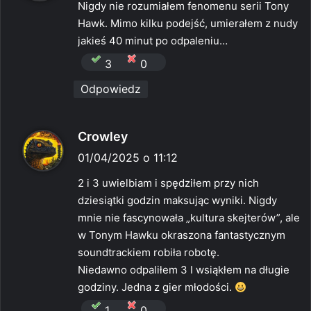
Nigdy nie rozumiałem fenomenu serii Tony
z
Hawk. Mimo kilku podejść, umierałem z nudy
e
jakieś 40 minut po odpaleniu…
:
3
0
Odpowiedz
p
Crowley
i
01/04/2025 o 11:12
s
2 i 3 uwielbiam i spędziłem przy nich
z
dziesiątki godzin maksując wyniki. Nigdy
e
mnie nie fascynowała „kultura skejterów”, ale
:
w Tonym Hawku okraszona fantastycznym
soundtrackiem robiła robotę.
Niedawno odpaliłem 3 I wsiąkłem na długie
godziny. Jedna z gier młodości.
1
0