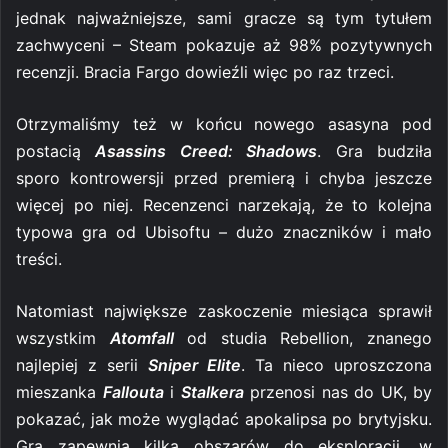
jednak najważniejsze, sami gracze są tym tytułem
zachwyceni – Steam pokazuje aż 98% pozytywnych
recenzji. Bracia Fargo dowieźli więc po raz trzeci.
Otrzymaliśmy też w końcu nowego asasyna pod
postacią
Asassins Creed: Shadows
. Gra budziła
sporo kontrowersji przed premierą i chyba jeszcze
więcej po niej. Recenzenci narzekają, że to kolejna
typowa gra od Ubisoftu – dużo znaczników i mało
treści.
Natomiast największe zaskoczenie miesiąca sprawił
wszystkim
Atomfall
od studia Rebellion, znanego
najlepiej z serii
Sniper Elite
. Ta nieco uproszczona
mieszanka
Fallouta
i
Stalkera
przenosi nas do UK, by
pokazać, jak może wyglądać apokalipsa po brytyjsku.
Gra zapewnia kilka obszarów do eksploracji, w