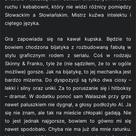
ruchu i kebabowni, który nie widzi różnicy pomiędzy
Słowackim a Słowiańskim. Mistrz kuźwa intelektu i
ciętego języka.
Gra zapowiada się na kawał kupska. Będzie to
bowiem chodzona bijatyka z rozbudowaną fabułą w
stylu graficznym rodem z serialu. Coś w rodzaju
Skinny & Franko, tyle że (nie sądziłem, że to w ogóle
możliwe) gorsze. Jak na bijatykę, to jej mechanika jest
bardzo mizerna. Do dyspozycji są tylko dwa ciosy –
lekki i silny oraz uniki. Za to poruszanie się i hitboksy
– dramat. W dodatku ponoć sam Walaszek przy grze
nawet paluszkiem nie dygnął, a głosy podłożyło AI. Ja
się nie znam, ale tak na mieście chłopaki gadają. Nie
to jest jednak najgorsze, bowiem to gówno mi się
nawet spodobało. Chyba nie ma już dla mnie ratunku.