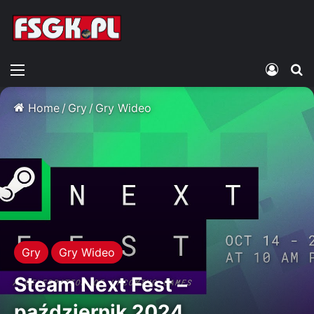
Menu
Zalogu
S
Home
/
Gry
/
Gry Wideo
Gry
Gry Wideo
Steam Next Fest –
październik 2024