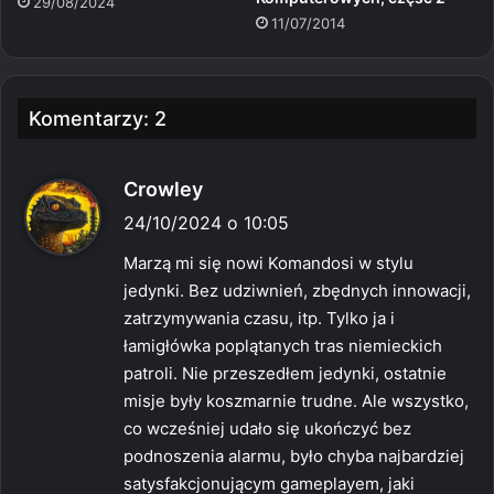
29/08/2024
11/07/2014
Komentarzy: 2
p
Crowley
i
24/10/2024 o 10:05
s
Marzą mi się nowi Komandosi w stylu
z
jedynki. Bez udziwnień, zbędnych innowacji,
e
zatrzymywania czasu, itp. Tylko ja i
:
łamigłówka poplątanych tras niemieckich
patroli. Nie przeszedłem jedynki, ostatnie
misje były koszmarnie trudne. Ale wszystko,
co wcześniej udało się ukończyć bez
podnoszenia alarmu, było chyba najbardziej
satysfakcjonującym gameplayem, jaki