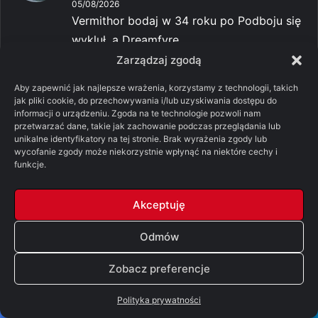
05/08/2026
Vermithor bodaj w 34 roku po Podboju się
wykluł, a Dreamfyre...
Zarządzaj zgodą
-
Pomylone Analizy: Ród
Christoph Flowers
smoka, sezon 3, odcinek 7 – „Smok w
Aby zapewnić jak najlepsze wrażenia, korzystamy z technologii, takich
zimie” [SPOILERY]
jak pliki cookie, do przechowywania i/lub uzyskiwania dostępu do
05/08/2026
informacji o urządzeniu. Zgoda na te technologie pozwoli nam
przetwarzać dane, takie jak zachowanie podczas przeglądania lub
Hmm jeśli Sunfyre ma spaloną część pyska
unikalne identyfikatory na tej stronie. Brak wyrażenia zgody lub
i jakoś stracił rog...
wycofanie zgody może niekorzystnie wpłynąć na niektóre cechy i
funkcje.
-
Pomylone Analizy: Ród smoka,
ThePuchu
sezon 3, odcinek 7 – „Smok w zimie”
[SPOILERY]
Akceptuję
05/08/2026
Tutaj akurat się nie zgodzę pomimo gówna
Odmów
jakie serwuje nam H...
Zobacz preferencje
-
Pomylone Analizy: Ród smoka,
Dżądżen
sezon 3, odcinek 7 – „Smok w zimie”
Polityka prywatności
[SPOILERY]