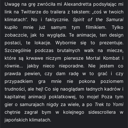
Uwagę na grę zwróciła mi Alexandretta podsyłając mi
link na Twitterze do trailera z tekstem: „coś w twoich
klimatach”. No i faktycznie.
Spirit of the Samurai
kupiło mnie już samym tym filmikiem. Tylko
zobaczcie, jak to wygląda. Te animacje, ten design
postaci, te lokacje. Wybornie się to prezentuje.
Szczególnie podczas brutalnych walk na miecze,
które są krwawe niczym pierwsze Mortal Kombat i
równie… jakby nieco nieporadne. Nie jestem co
prawda pewien, czy dam radę w to grać i czy
przypadkiem gra mnie nie pokona poziomem
trudności, ale hej! Co się naoglądam ładnych kadrów i
kapitalnej animacji poklatkowej, to moje! Poza tym
gier o samurajach nigdy za wiele, a po
Trek to Yomi
chętnie zagrał bym w kolejnego sidescrollera w
japońskich klimatach.