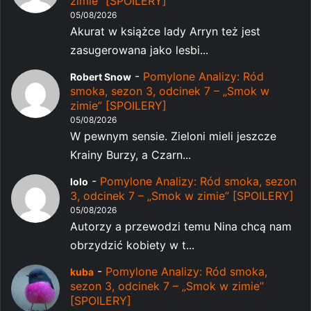
zimie” [SPOILERY]
05/08/2026
Akurat w książce lady Arryn też jest
zasugerowana jako lesbi...
-
Pomylone Analizy: Ród
Robert Snow
smoka, sezon 3, odcinek 7 – „Smok w
zimie” [SPOILERY]
05/08/2026
W pewnym sensie. Zieloni mieli jeszcze
Krainy Burzy, a Czarn...
-
Pomylone Analizy: Ród smoka, sezon
lolo
3, odcinek 7 – „Smok w zimie” [SPOILERY]
05/08/2026
Autorzy a przewodzi temu Nina chcą nam
obrzydzić kobiety w t...
-
Pomylone Analizy: Ród smoka,
kuba
sezon 3, odcinek 7 – „Smok w zimie”
[SPOILERY]