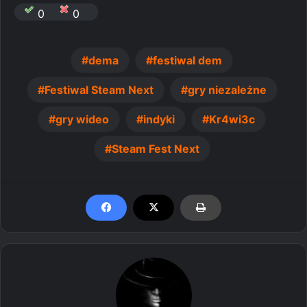
0
0
dema
festiwal dem
Festiwal Steam Next
gry niezależne
gry wideo
indyki
Kr4wi3c
Steam Fest Next