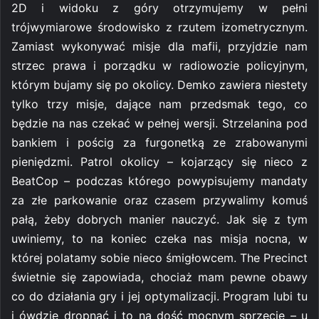
2D i widoku z góry otrzymujemy w pełni
trójwymiarowe środowisko z rzutem izometrycznym.
Zamiast wykonywać misje dla mafii, przyjdzie nam
strzec prawa i porządku w radiowozie policyjnym,
którym bujamy się po okolicy. Demko zawiera niestety
tylko trzy misje, dające nam przedsmak tego, co
będzie na nas czekać w pełnej wersji. Strzelanina pod
bankiem i pościg za furgonetką ze zrabowanymi
pieniędzmi. Patrol okolicy – kojarzący się nieco z
BeatCop – podczas którego powypisujemy mandaty
za złe parkowanie oraz czasem przywalimy komuś
pałą, żeby dobrych manier nauczyć. Jak się z tym
uwiniemy, to na koniec czeka nas misja nocna, w
której polatamy sobie nieco śmigłowcem. The Precinct
świetnie się zapowiada, chociaż mam pewne obawy
co do działania gry i jej optymalizacji. Program lubi tu
i ówdzie dropnąć i to na dość mocnym sprzęcie – u