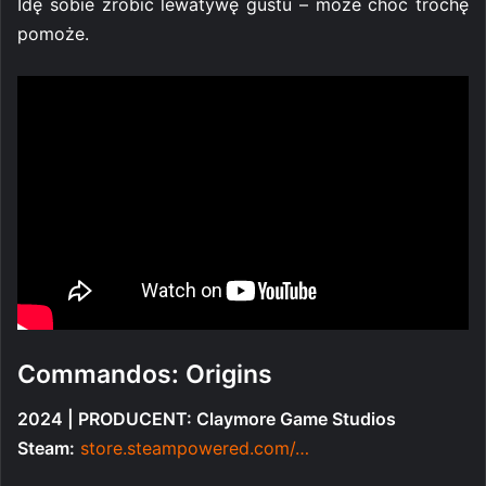
Idę sobie zrobić lewatywę gustu – może choć trochę
pomoże.
Commandos: Origins
2024 | PRODUCENT: Claymore Game Studios
Steam:
store.steampowered.com/…