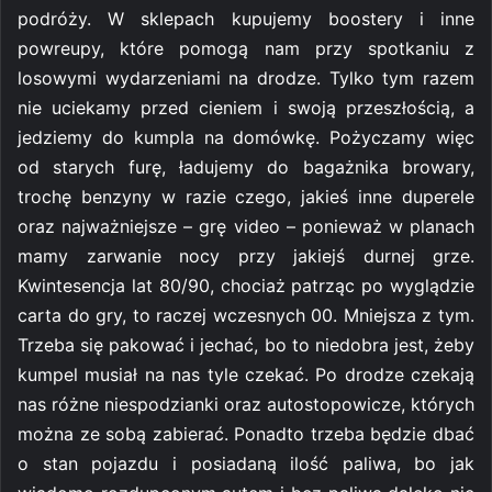
podróży. W sklepach kupujemy boostery i inne
powreupy, które pomogą nam przy spotkaniu z
losowymi wydarzeniami na drodze. Tylko tym razem
nie uciekamy przed cieniem i swoją przeszłością, a
jedziemy do kumpla na domówkę. Pożyczamy więc
od starych furę, ładujemy do bagażnika browary,
trochę benzyny w razie czego, jakieś inne duperele
oraz najważniejsze – grę video – ponieważ w planach
mamy zarwanie nocy przy jakiejś durnej grze.
Kwintesencja lat 80/90, chociaż patrząc po wyglądzie
carta do gry, to raczej wczesnych 00. Mniejsza z tym.
Trzeba się pakować i jechać, bo to niedobra jest, żeby
kumpel musiał na nas tyle czekać. Po drodze czekają
nas różne niespodzianki oraz autostopowicze, których
można ze sobą zabierać. Ponadto trzeba będzie dbać
o stan pojazdu i posiadaną ilość paliwa, bo jak