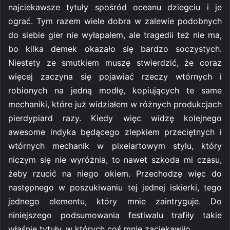
najciekawsze tytuły spośród oceanu dziegciu i je
ograć. Tym razem wiele dobra w zalewie podobnych
do siebie gier nie wyłapałem, ale tragedii też nie ma,
bo kilka demek okazało się bardzo soczystych.
Niestety ze smutkiem muszę stwierdzić, że coraz
więcej zaczyna się pojawiać rzeczy wtórnych i
robionych na jedną modłę, kopiujących te same
mechaniki, które już widziałem w różnych produkcjach
pierdypiard razy. Kiedy więc widzę kolejnego
awesome indyka będącego zlepkiem przeciętnych i
wtórnych mechanik w pixelartowym stylu, który
niczym się nie wyróżnia, to nawet szkoda mi czasu,
żeby rzucić na niego okiem. Przechodzę więc do
następnego w poszukiwaniu tej jednej iskierki, tego
jednego elementu, który mnie zaintryguje. Do
niniejszego podsumowania festiwalu trafiły takie
właśnie tytuły, w których coś mnie zaciekawiło.