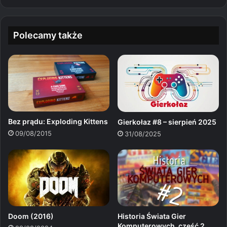
tag
itc
am
ra
h
m
Polecamy także
Bez prądu: Exploding Kittens
Gierkołaz #8 – sierpień 2025
09/08/2015
31/08/2025
Historia Świata Gier
Doom (2016)
Komputerowych, część 2