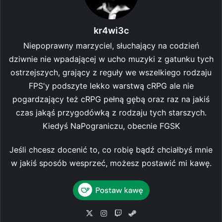
kr4wi3c
Niepoprawny marzyciel, słuchający na codzień
dziwnie nie wpadającej w ucho muzyki z gatunku tych
ostrzejszych, grający z reguły we wszelkiego rodzaju
FPS'y podszyte lekko warstwą cRPG ale nie
pogardzający też cRPG pełną gębą oraz raz na jakiś
czas jakąś przygodówką z rodzaju tych starszych.
Kiedyś NaPograniczu, obecnie FGSK
Jeśli chcesz docenić to, co robię bądź chciałbyś mnie
w jakiś sposób wesprzeć, możesz postawić mi kawę.
X
Ins
Tw
Ste