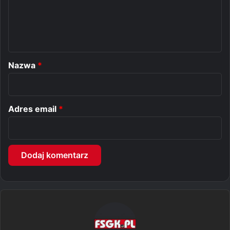
e
n
t
a
r
Nazwa
*
z
*
Adres email
*