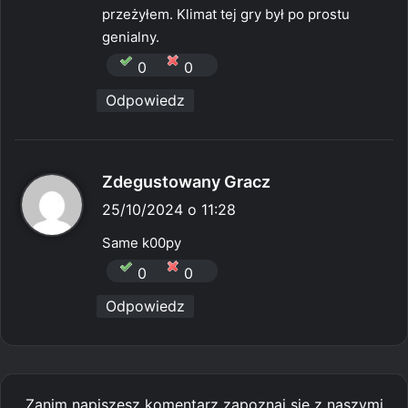
przeżyłem. Klimat tej gry był po prostu
genialny.
0
0
Odpowiedz
p
Zdegustowany Gracz
i
25/10/2024 o 11:28
s
Same k00py
z
0
0
e
Odpowiedz
:
Zanim napiszesz komentarz zapoznaj się z naszymi