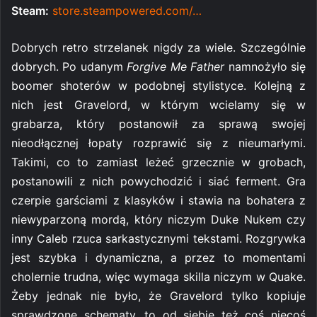
Steam:
store.steampowered.com/…
Dobrych retro strzelanek nigdy za wiele. Szczególnie
dobrych. Po udanym
Forgive Me Father
namnożyło się
boomer shoterów w podobnej stylistyce. Kolejną z
nich jest Gravelord, w którym wcielamy się w
grabarza, który postanowił za sprawą swojej
nieodłącznej łopaty rozprawić się z nieumarłymi.
Takimi, co to zamiast leżeć grzecznie w grobach,
postanowili z nich powychodzić i siać ferment. Gra
czerpie garściami z klasyków i stawia na bohatera z
niewyparzoną mordą, który niczym Duke Nukem czy
inny Caleb rzuca sarkastycznymi tekstami. Rozgrywka
jest szybka i dynamiczna, a przez to momentami
cholernie trudna, więc wymaga skilla niczym w Quake.
Żeby jednak nie było, że Gravelord tylko kopiuje
sprawdzone schematy, to od siebie też coś niecoś