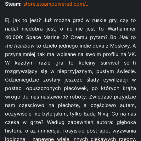
Steam:
store.steampowered.com/…
Ej, jak to jest? Już można grać w ruskie gry, czy to
nadal niedobra jest, o ile nie jest to Warhammer
40,000: Space Marine 2? Czemu pytam? Bo
Hail to
the Reinbow
to dzieło jednego indie deva z Moskwy. A
przynajmniej tak ma wpisane na swoim profilu na VK.
W każdym razie gra to kolejny survival sci-fi
rozgrywający się w nieprzyjaznym, pustym świecie.
Gdzieniegdzie zostały jeszcze ślady cywilizacji w
postaci opuszczonych placówek, po których krążą
wrogo do nas nastawione roboty. Zwiedzać przyjdzie
nam częściowo na piechotę, a częściowo autem,
oczywiście nie byle jakim, tylko Ładą Nivą. Co na nas
czeka w grze? Według zapewnień autora: głęboka
historia oraz immersja, rosyjskie post-apo, wyzwania
logiczne i zapewne wiele innych ciekawych rzeczy.