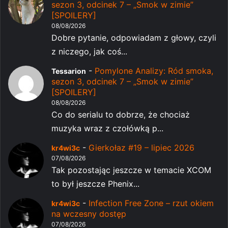
sezon 3, odcinek 7 – „Smok w zimie”
[SPOILERY]
08/08/2026
Dobre pytanie, odpowiadam z głowy, czyli
z niczego, jak coś...
-
Pomylone Analizy: Ród smoka,
Tessarion
sezon 3, odcinek 7 – „Smok w zimie”
[SPOILERY]
08/08/2026
Co do serialu to dobrze, że chociaż
muzyka wraz z czołówką p...
-
Gierkołaz #19 – lipiec 2026
kr4wi3c
07/08/2026
Tak pozostając jeszcze w temacie XCOM
to był jeszcze Phenix...
-
Infection Free Zone – rzut okiem
kr4wi3c
na wczesny dostęp
07/08/2026