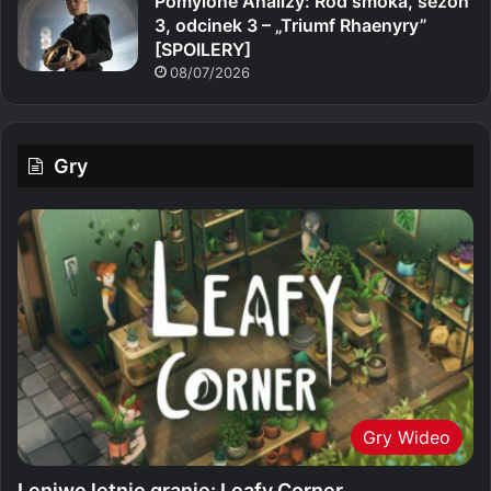
Pomylone Analizy: Ród smoka, sezon
3, odcinek 3 – „Triumf Rhaenyry”
[SPOILERY]
08/07/2026
Gry
Gry Wideo
Leniwe letnie granie: Leafy Corner