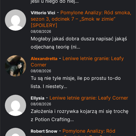
jeśli u niego do niej...
-
Pomylone Analizy: Ród smoka,
Vittorio Vici
sezon 3, odcinek 7 – „Smok w zimie”
[SPOILERY]
08/08/2026
Mogłaby jakaś dobra dusza napisać jakąś
odjechaną teorię (ni...
-
Leniwe letnie granie: Leafy
Alexandretta
Corner
08/08/2026
Tu są nie tyle misje, ile po prostu to-do
lista. I niestety...
-
Leniwe letnie granie: Leafy Corner
Ellysia
08/08/2026
Założenia i rozrywka kojarzą mi się trochę
z Potion Crafting...
-
Pomylone Analizy: Ród
Robert Snow