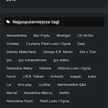
Najpopularniejsze tagi
Alexandretta
Bez Prądu
Bluetiger
CD-Action
Crowley
Czytamy Pieśń Lodu i Ognia
DaeL
Debaty Małej Rady
George R.R. Martin
Gra o Tron
gry
gry komputerowe
gry wideo
Gwiezdne Wojny
Historia
Historia Lodu i Ognia
horror
J.R.R. Tolkien
Kr4wi3c
książki
kuba
Lai
let's play
LLothar
Martinowskie Q&A
Marvel
Nawałnica Mieczy
Netflix
Niedzielne Fiszki
Pieśń Lodu i Ognia