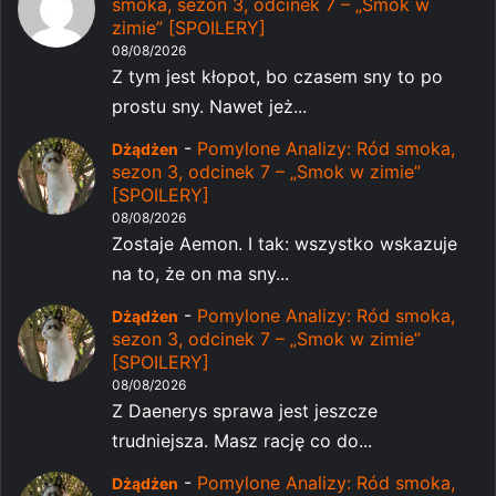
smoka, sezon 3, odcinek 7 – „Smok w
zimie” [SPOILERY]
08/08/2026
Z tym jest kłopot, bo czasem sny to po
prostu sny. Nawet jeż...
-
Pomylone Analizy: Ród smoka,
Dżądżen
sezon 3, odcinek 7 – „Smok w zimie”
[SPOILERY]
08/08/2026
Zostaje Aemon. I tak: wszystko wskazuje
na to, że on ma sny...
-
Pomylone Analizy: Ród smoka,
Dżądżen
sezon 3, odcinek 7 – „Smok w zimie”
[SPOILERY]
08/08/2026
Z Daenerys sprawa jest jeszcze
trudniejsza. Masz rację co do...
-
Pomylone Analizy: Ród smoka,
Dżądżen