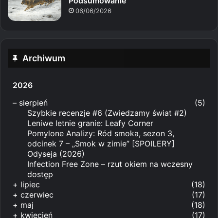
Podsumowanie
06/06/2026
Archiwum
2026
–
sierpień
(5)
Szybkie recenzje #6 (Zwiedzamy świat #2)
Leniwe letnie granie: Leafy Corner
Pomylone Analizy: Ród smoka, sezon 3,
odcinek 7 – „Smok w zimie” [SPOILERY]
Odyseja (2026)
Infection Free Zone – rzut okiem na wczesny
dostęp
+
lipiec
(18)
+
czerwiec
(17)
+
maj
(18)
+
kwiecień
(17)