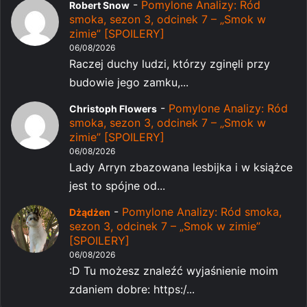
-
Pomylone Analizy: Ród
Robert Snow
smoka, sezon 3, odcinek 7 – „Smok w
zimie” [SPOILERY]
06/08/2026
Raczej duchy ludzi, którzy zginęli przy
budowie jego zamku,...
-
Pomylone Analizy: Ród
Christoph Flowers
smoka, sezon 3, odcinek 7 – „Smok w
zimie” [SPOILERY]
06/08/2026
Lady Arryn zbazowana lesbijka i w książce
jest to spójne od...
-
Pomylone Analizy: Ród smoka,
Dżądżen
sezon 3, odcinek 7 – „Smok w zimie”
[SPOILERY]
06/08/2026
:D Tu możesz znaleźć wyjaśnienie moim
zdaniem dobre: https:/...