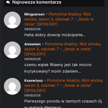
Najnowsze komentarze
-
Pomylone Analizy: Ród
Minguerson
smoka, sezon 3, odcinek 7 – „Smok w
zimie” [SPOILERY]
09/08/2026
Haha dobry dowcip mościpanie...
-
Pomylone Analizy: Ród smoka,
Aniewiem
sezon 3, odcinek 7 – „Smok w zimie”
[SPOILERY]
09/08/2026
czemu wątek Rhaeny jest tak mocno
krytykowany? moim zdaniem...
-
Pomylone Analizy: Ród smoka,
Ksaveriusz
sezon 3, odcinek 7 – „Smok w zimie”
[SPOILERY]
09/08/2026
Pierwszego porodu w tamtych czasach (tj.
w realiach Westeros...