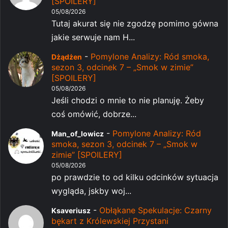
[SPOILERY]
05/08/2026
Tutaj akurat się nie zgodzę pomimo gówna
jakie serwuje nam H...
-
Pomylone Analizy: Ród smoka,
Dżądżen
sezon 3, odcinek 7 – „Smok w zimie”
[SPOILERY]
05/08/2026
Jeśli chodzi o mnie to nie planuję. Żeby
coś omówić, dobrze...
-
Pomylone Analizy: Ród
Man_of_lowicz
smoka, sezon 3, odcinek 7 – „Smok w
zimie” [SPOILERY]
05/08/2026
po prawdzie to od kilku odcinków sytuacja
wygląda, jskby woj...
-
Obłąkane Spekulacje: Czarny
Ksaveriusz
bękart z Królewskiej Przystani