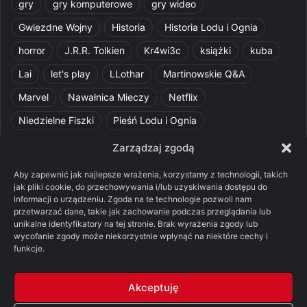
gry
gry komputerowe
gry wideo
Gwiezdne Wojny
Historia
Historia Lodu i Ognia
horror
J.R.R. Tolkien
Kr4wi3c
książki
kuba
Lai
let's play
LLothar
Martinowskie Q&A
Marvel
Nawałnica Mieczy
Netflix
Niedzielne Fiszki
Pieśń Lodu i Ognia
Pomylone Analizy
Pquelim
Pytania do maesterów
Zarządzaj zgodą
Pytania i odpowiedzi
Q&A
Razorblade
recenzja
Aby zapewnić jak najlepsze wrażenia, korzystamy z technologii, takich
jak pliki cookie, do przechowywania i/lub uzyskiwania dostępu do
recenzja książki
Ród Smoka
Silmarillion
SithFrog
informacji o urządzeniu. Zgoda na te technologie pozwoli nam
przetwarzać dane, takie jak zachowanie podczas przeglądania lub
Starcie Królów
Star Wars
Szalone Teorie
unikalne identyfikatory na tej stronie. Brak wyrażenia zgody lub
Tolkienowskie Q&A
Voo
Wieści z Cytadeli
wycofanie zgody może niekorzystnie wpłynąć na niektóre cechy i
funkcje.
Władca Pierścieni
X-Com 2
XCOM 2
Akceptuję