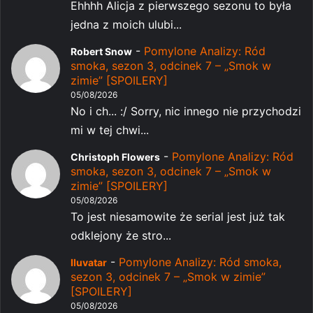
Ehhhh Alicja z pierwszego sezonu to była
jedna z moich ulubi...
-
Pomylone Analizy: Ród
Robert Snow
smoka, sezon 3, odcinek 7 – „Smok w
zimie” [SPOILERY]
05/08/2026
No i ch... :/ Sorry, nic innego nie przychodzi
mi w tej chwi...
-
Pomylone Analizy: Ród
Christoph Flowers
smoka, sezon 3, odcinek 7 – „Smok w
zimie” [SPOILERY]
05/08/2026
To jest niesamowite że serial jest już tak
odklejony że stro...
-
Pomylone Analizy: Ród smoka,
Iluvatar
sezon 3, odcinek 7 – „Smok w zimie”
[SPOILERY]
05/08/2026