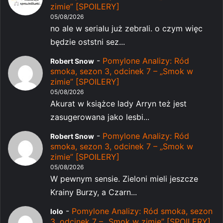
zimie” [SPOILERY]
05/08/2026
no ale w serialu już zebrali. o czym więc
będzie oststni sez...
-
Pomylone Analizy: Ród
Robert Snow
smoka, sezon 3, odcinek 7 – „Smok w
zimie” [SPOILERY]
05/08/2026
Akurat w książce lady Arryn też jest
zasugerowana jako lesbi...
-
Pomylone Analizy: Ród
Robert Snow
smoka, sezon 3, odcinek 7 – „Smok w
zimie” [SPOILERY]
05/08/2026
W pewnym sensie. Zieloni mieli jeszcze
Krainy Burzy, a Czarn...
-
Pomylone Analizy: Ród smoka, sezon
lolo
3, odcinek 7 – „Smok w zimie” [SPOILERY]