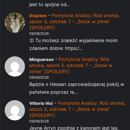
jest to spójne od...
-
Pomylone Analizy: Ród smoka,
Dżądżen
sezon 3, odcinek 7 – „Smok w zimie”
[SPOILERY]
06/08/2026
:D Tu możesz znaleźć wyjaśnienie moim
zdaniem dobre: https:/...
-
Pomylone Analizy: Ród
Minguerson
smoka, sezon 3, odcinek 7 – „Smok w
zimie” [SPOILERY]
06/08/2026
Będzie o Hessari zaprowadzajacej pokój w
państwie poprzez le...
-
Pomylone Analizy: Ród smoka,
Vittorio Vici
sezon 3, odcinek 7 – „Smok w zimie”
[SPOILERY]
06/08/2026
Jeyne Arryn zgodnie z kanonem jest les.