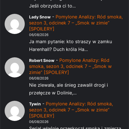
Jeśli obrzydza ci to...
-
Pomylone Analizy: Ród smoka,
Lady Snow
sezon 3, odcinek 7 – „Smok w zimie”
[SPOILERY]
06/08/2026
Ja mam pytanie: kto straszy w zamku
Harenhall? Duch króla Ha...
-
Pomylone Analizy: Ród
Robert Snow
smoka, sezon 3, odcinek 7 – „Smok w
zimie” [SPOILERY]
06/08/2026
Nie zlewała, ale śnieg zawalił drogi i
przełęcze w Dolinie,...
-
Pomylone Analizy: Ród smoka,
Tywin
sezon 3, odcinek 7 – „Smok w zimie”
[SPOILERY]
06/08/2026
Serial właśnie przeskoczł smoka i zmierza