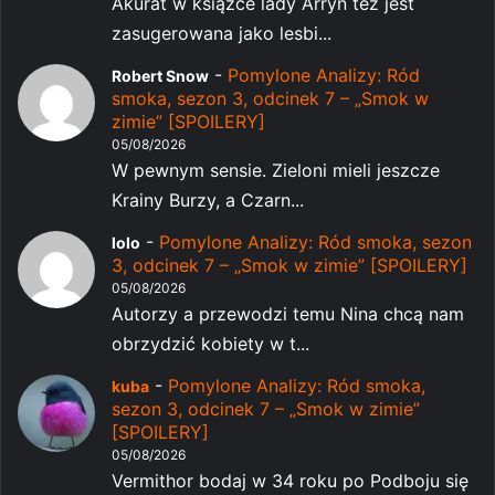
Akurat w książce lady Arryn też jest
zasugerowana jako lesbi...
-
Pomylone Analizy: Ród
Robert Snow
smoka, sezon 3, odcinek 7 – „Smok w
zimie” [SPOILERY]
05/08/2026
W pewnym sensie. Zieloni mieli jeszcze
Krainy Burzy, a Czarn...
-
Pomylone Analizy: Ród smoka, sezon
lolo
3, odcinek 7 – „Smok w zimie” [SPOILERY]
05/08/2026
Autorzy a przewodzi temu Nina chcą nam
obrzydzić kobiety w t...
-
Pomylone Analizy: Ród smoka,
kuba
sezon 3, odcinek 7 – „Smok w zimie”
[SPOILERY]
05/08/2026
Vermithor bodaj w 34 roku po Podboju się