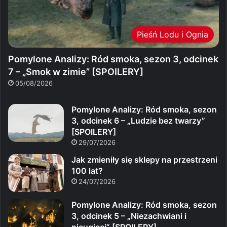
Pieśń Lodu i Ognia
Pomylone Analizy: Ród smoka, sezon 3, odcinek
7 – „Smok w zimie” [SPOILERY]
05/08/2026
Pomylone Analizy: Ród smoka, sezon
3, odcinek 6 – „Ludzie bez twarzy”
[SPOILERY]
29/07/2026
Jak zmieniły się sklepy na przestrzeni
100 lat?
24/07/2026
Pomylone Analizy: Ród smoka, sezon
3, odcinek 5 – „Niezachwiani i
nieugięci” [SPOILERY]