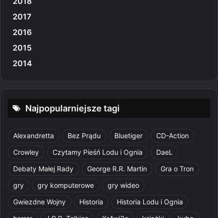
2018
2017
2016
2015
2014
Najpopularniejsze tagi
Alexandretta
Bez Prądu
Bluetiger
CD-Action
Crowley
Czytamy Pieśń Lodu i Ognia
DaeL
Debaty Małej Rady
George R.R. Martin
Gra o Tron
gry
gry komputerowe
gry wideo
Gwiezdne Wojny
Historia
Historia Lodu i Ognia