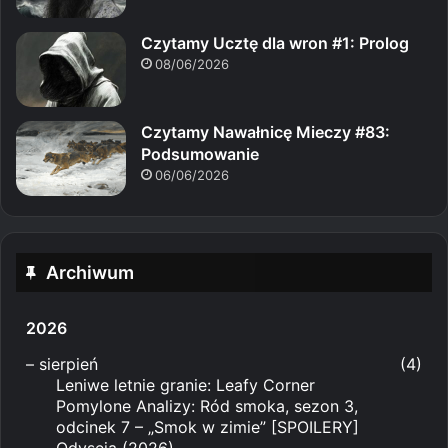
Czytamy Ucztę dla wron #1: Prolog
08/06/2026
Czytamy Nawałnicę Mieczy #83:
Podsumowanie
06/06/2026
Archiwum
2026
–
sierpień
(4)
Leniwe letnie granie: Leafy Corner
Pomylone Analizy: Ród smoka, sezon 3,
odcinek 7 – „Smok w zimie” [SPOILERY]
Odyseja (2026)