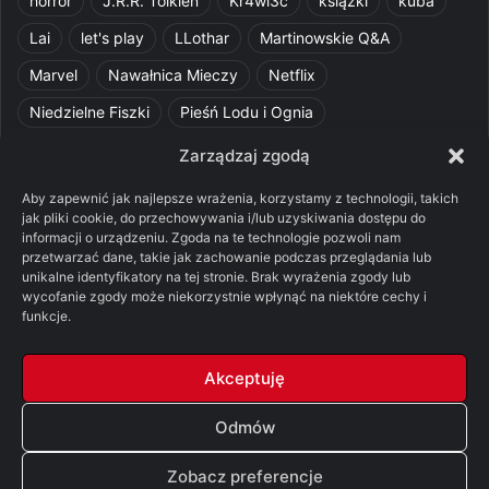
horror
J.R.R. Tolkien
Kr4wi3c
książki
kuba
Lai
let's play
LLothar
Martinowskie Q&A
Marvel
Nawałnica Mieczy
Netflix
Niedzielne Fiszki
Pieśń Lodu i Ognia
Pomylone Analizy
Pquelim
Pytania do maesterów
Zarządzaj zgodą
Pytania i odpowiedzi
Q&A
Razorblade
recenzja
Aby zapewnić jak najlepsze wrażenia, korzystamy z technologii, takich
jak pliki cookie, do przechowywania i/lub uzyskiwania dostępu do
recenzja książki
Ród Smoka
Silmarillion
SithFrog
informacji o urządzeniu. Zgoda na te technologie pozwoli nam
przetwarzać dane, takie jak zachowanie podczas przeglądania lub
Starcie Królów
Star Wars
Szalone Teorie
unikalne identyfikatory na tej stronie. Brak wyrażenia zgody lub
Tolkienowskie Q&A
Voo
Wieści z Cytadeli
wycofanie zgody może niekorzystnie wpłynąć na niektóre cechy i
funkcje.
Władca Pierścieni
X-Com 2
XCOM 2
Akceptuję
Odmów
© Copyright 2026, All Rights Reserved |
FSGK.PL
Zobacz preferencje