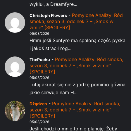
wykluł, a Dreamfyre...
-
Pomylone Analizy: Ród
Christoph Flowers
smoka, sezon 3, odcinek 7 – „Smok w
zimie” [SPOILERY]
05/08/2026
Hmm jeśli Sunfyre ma spaloną część pyska
i jakoś stracił rog...
-
Pomylone Analizy: Ród smoka,
ThePuchu
sezon 3, odcinek 7 – „Smok w zimie”
[SPOILERY]
05/08/2026
Tutaj akurat się nie zgodzę pomimo gówna
jakie serwuje nam H...
-
Pomylone Analizy: Ród smoka,
Dżądżen
sezon 3, odcinek 7 – „Smok w zimie”
[SPOILERY]
05/08/2026
Jeśli chodzi o mnie to nie planuję. Żeby