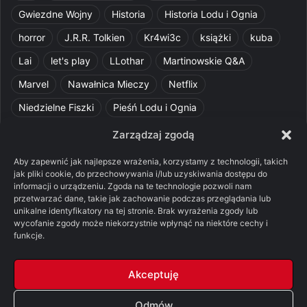
Gwiezdne Wojny
Historia
Historia Lodu i Ognia
horror
J.R.R. Tolkien
Kr4wi3c
książki
kuba
Lai
let's play
LLothar
Martinowskie Q&A
Marvel
Nawałnica Mieczy
Netflix
Niedzielne Fiszki
Pieśń Lodu i Ognia
Pomylone Analizy
Pquelim
Pytania do maesterów
Zarządzaj zgodą
Pytania i odpowiedzi
Q&A
Razorblade
recenzja
Aby zapewnić jak najlepsze wrażenia, korzystamy z technologii, takich
jak pliki cookie, do przechowywania i/lub uzyskiwania dostępu do
recenzja książki
Ród Smoka
Silmarillion
SithFrog
informacji o urządzeniu. Zgoda na te technologie pozwoli nam
przetwarzać dane, takie jak zachowanie podczas przeglądania lub
Starcie Królów
Star Wars
Szalone Teorie
unikalne identyfikatory na tej stronie. Brak wyrażenia zgody lub
Tolkienowskie Q&A
Voo
Wieści z Cytadeli
wycofanie zgody może niekorzystnie wpłynąć na niektóre cechy i
funkcje.
Władca Pierścieni
X-Com 2
XCOM 2
Akceptuję
Odmów