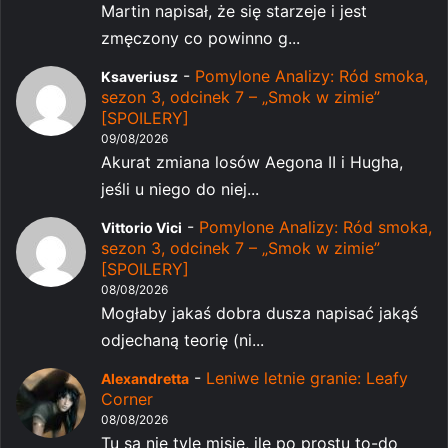
Martin napisał, że się starzeje i jest
zmęczony co powinno g...
-
Pomylone Analizy: Ród smoka,
Ksaveriusz
sezon 3, odcinek 7 – „Smok w zimie”
[SPOILERY]
09/08/2026
Akurat zmiana losów Aegona II i Hugha,
jeśli u niego do niej...
-
Pomylone Analizy: Ród smoka,
Vittorio Vici
sezon 3, odcinek 7 – „Smok w zimie”
[SPOILERY]
08/08/2026
Mogłaby jakaś dobra dusza napisać jakąś
odjechaną teorię (ni...
-
Leniwe letnie granie: Leafy
Alexandretta
Corner
08/08/2026
Tu są nie tyle misje, ile po prostu to-do