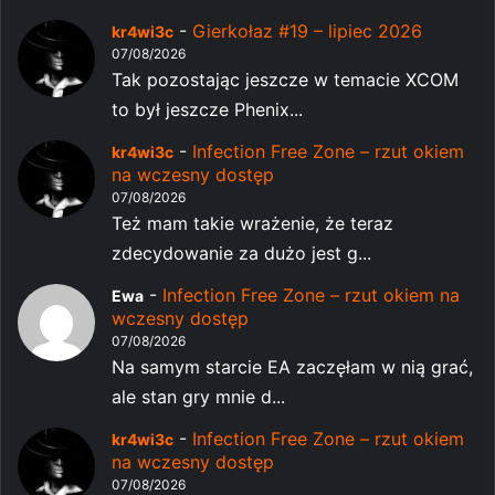
-
Gierkołaz #19 – lipiec 2026
kr4wi3c
07/08/2026
Tak pozostając jeszcze w temacie XCOM
to był jeszcze Phenix...
-
Infection Free Zone – rzut okiem
kr4wi3c
na wczesny dostęp
07/08/2026
Też mam takie wrażenie, że teraz
zdecydowanie za dużo jest g...
-
Infection Free Zone – rzut okiem na
Ewa
wczesny dostęp
07/08/2026
Na samym starcie EA zaczęłam w nią grać,
ale stan gry mnie d...
-
Infection Free Zone – rzut okiem
kr4wi3c
na wczesny dostęp
07/08/2026