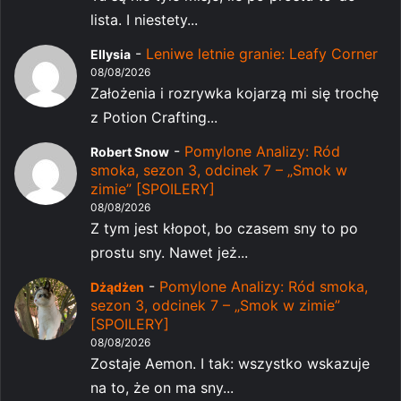
lista. I niestety...
-
Leniwe letnie granie: Leafy Corner
Ellysia
08/08/2026
Założenia i rozrywka kojarzą mi się trochę
z Potion Crafting...
-
Pomylone Analizy: Ród
Robert Snow
smoka, sezon 3, odcinek 7 – „Smok w
zimie” [SPOILERY]
08/08/2026
Z tym jest kłopot, bo czasem sny to po
prostu sny. Nawet jeż...
-
Pomylone Analizy: Ród smoka,
Dżądżen
sezon 3, odcinek 7 – „Smok w zimie”
[SPOILERY]
08/08/2026
Zostaje Aemon. I tak: wszystko wskazuje
na to, że on ma sny...