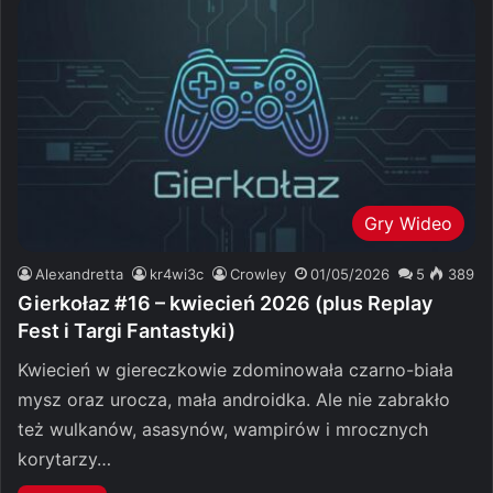
Gry Wideo
Alexandretta
kr4wi3c
Crowley
01/05/2026
5
389
Gierkołaz #16 – kwiecień 2026 (plus Replay
Fest i Targi Fantastyki)
Kwiecień w giereczkowie zdominowała czarno-biała
mysz oraz urocza, mała androidka. Ale nie zabrakło
też wulkanów, asasynów, wampirów i mrocznych
korytarzy…