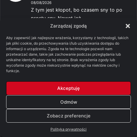
08/08/2026
Z tym jest kłopot, bo czasem sny to po
prostu sny. Nawet jeż...
Zarządzaj zgodą
-
Pomylone Analizy: Ród smoka,
Dżądżen
sezon 3, odcinek 7 – „Smok w zimie”
Aby zapewnić jak najlepsze wrażenia, korzystamy z technologii, takich
[SPOILERY]
jak pliki cookie, do przechowywania i/lub uzyskiwania dostępu do
08/08/2026
informacji o urządzeniu. Zgoda na te technologie pozwoli nam
przetwarzać dane, takie jak zachowanie podczas przeglądania lub
Zostaje Aemon. I tak: wszystko wskazuje
unikalne identyfikatory na tej stronie. Brak wyrażenia zgody lub
na to, że on ma sny...
wycofanie zgody może niekorzystnie wpłynąć na niektóre cechy i
funkcje.
-
Pomylone Analizy: Ród smoka,
Dżądżen
sezon 3, odcinek 7 – „Smok w zimie”
Akceptuję
[SPOILERY]
08/08/2026
Odmów
Z Daenerys sprawa jest jeszcze
trudniejsza. Masz rację co do...
Zobacz preferencje
-
Pomylone Analizy: Ród smoka,
Dżądżen
sezon 3, odcinek 7 – „Smok w zimie”
Polityka prywatności
[SPOILERY]