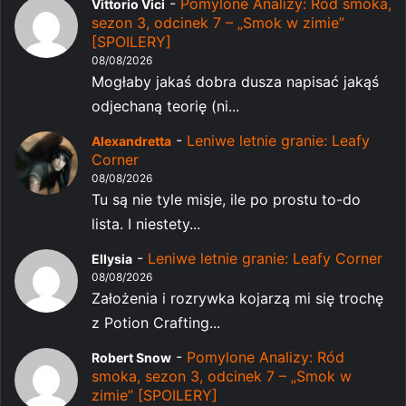
-
Pomylone Analizy: Ród smoka,
Vittorio Vici
sezon 3, odcinek 7 – „Smok w zimie”
[SPOILERY]
08/08/2026
Mogłaby jakaś dobra dusza napisać jakąś
odjechaną teorię (ni...
-
Leniwe letnie granie: Leafy
Alexandretta
Corner
08/08/2026
Tu są nie tyle misje, ile po prostu to-do
lista. I niestety...
-
Leniwe letnie granie: Leafy Corner
Ellysia
08/08/2026
Założenia i rozrywka kojarzą mi się trochę
z Potion Crafting...
-
Pomylone Analizy: Ród
Robert Snow
smoka, sezon 3, odcinek 7 – „Smok w
zimie” [SPOILERY]