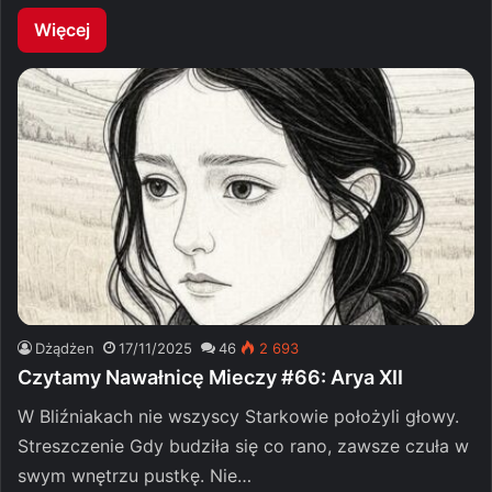
Więcej
Dżądżen
17/11/2025
46
2 693
Czytamy Nawałnicę Mieczy #66: Arya XII
W Bliźniakach nie wszyscy Starkowie położyli głowy.
Streszczenie Gdy budziła się co rano, zawsze czuła w
swym wnętrzu pustkę. Nie…