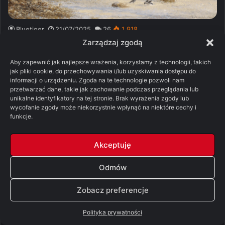
Bluetiger
21/07/2025
26
1 918
Czytamy Nawałnicę Mieczy #49: Jon VI
Zarządzaj zgodą
W Czarnym Zamku Jon dowiaduje się, co działo się,
Aby zapewnić jak najlepsze wrażenia, korzystamy z technologii, takich
jak pliki cookie, do przechowywania i/lub uzyskiwania dostępu do
odkąd wyruszył za Mur z lordem Mormontem. Nie są
informacji o urządzeniu. Zgoda na te technologie pozwoli nam
to dobre…
przetwarzać dane, takie jak zachowanie podczas przeglądania lub
unikalne identyfikatory na tej stronie. Brak wyrażenia zgody lub
wycofanie zgody może niekorzystnie wpłynąć na niektóre cechy i
Więcej
funkcje.
Akceptuję
Odmów
Zobacz preferencje
Polityka prywatności