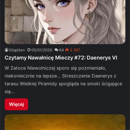
Dżądżen
05/01/2026
64
2 367
Czytamy Nawałnicę Mieczy #72: Daenerys VI
W Zatoce Niewolniczej sporo się pozmieniało,
niekoniecznie na lepsze… Streszczenie Daenerys z
tarasu Wielkiej Piramidy spogląda na smoki ścigające
się…
Więcej