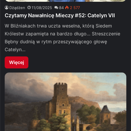
Dżądżen
11/08/2025
84
2 577
Czytamy Nawałnicę Mieczy #52: Catelyn VII
W Bliźniakach trwa uczta weselna, którą Siedem
Królestw zapamięta na bardzo długo… Streszczenie
Bębny dudnią w rytm przeszywającego głowę
Catelyn…
Więcej