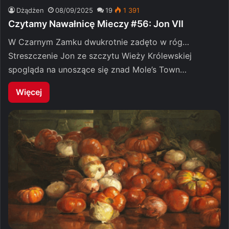
Dżądżen
08/09/2025
19
1 391
Czytamy Nawałnicę Mieczy #56: Jon VII
W Czarnym Zamku dwukrotnie zadęto w róg…
Streszczenie Jon ze szczytu Wieży Królewskiej
spogląda na unoszące się znad Mole’s Town…
Więcej