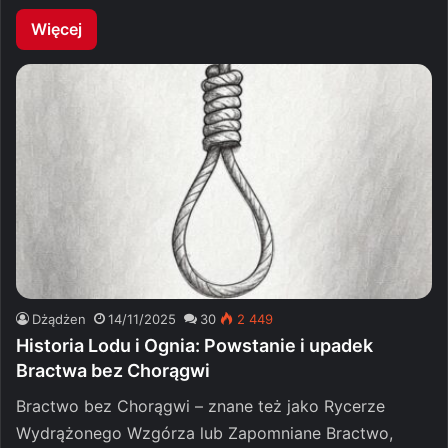
Więcej
Dżądżen
14/11/2025
30
2 449
Historia Lodu i Ognia: Powstanie i upadek
Bractwa bez Chorągwi
Bractwo bez Chorągwi – znane też jako Rycerze
Wydrążonego Wzgórza lub Zapomniane Bractwo,