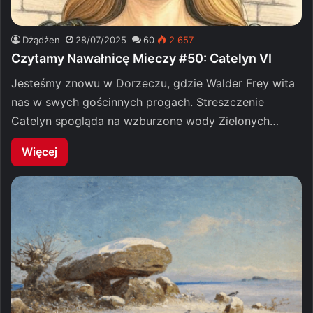
Dżądżen
28/07/2025
60
2 657
Czytamy Nawałnicę Mieczy #50: Catelyn VI
Jesteśmy znowu w Dorzeczu, gdzie Walder Frey wita
nas w swych gościnnych progach. Streszczenie
Catelyn spogląda na wzburzone wody Zielonych…
Więcej