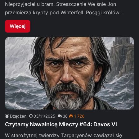
Nieprzyjaciel u bram. Streszczenie We śnie Jon
przemierza krypty pod Winterfell. Posągi królów…
Więcej
Dżądżen
03/11/2025
38
1 726
Czytamy Nawałnicę Mieczy #64: Davos VI
W starożytnej twierdzy Targaryenów zawiązał się