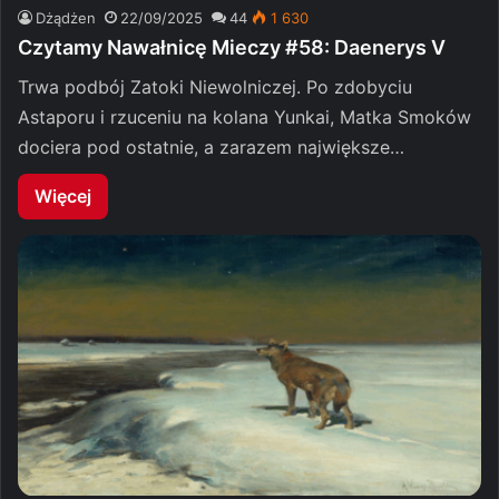
Dżądżen
22/09/2025
44
1 630
Czytamy Nawałnicę Mieczy #58: Daenerys V
Trwa podbój Zatoki Niewolniczej. Po zdobyciu
Astaporu i rzuceniu na kolana Yunkai, Matka Smoków
dociera pod ostatnie, a zarazem największe…
Więcej