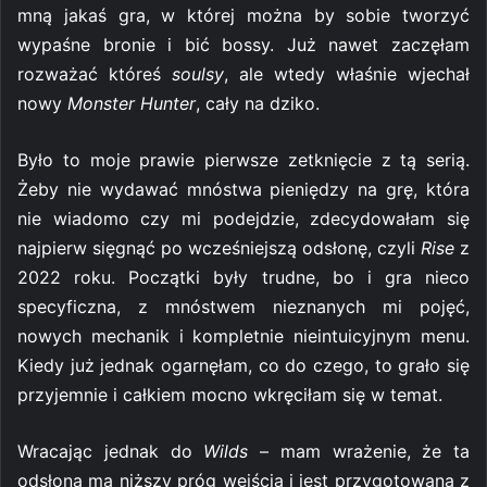
mną jakaś gra, w której można by sobie tworzyć
wypaśne bronie i bić bossy. Już nawet zaczęłam
rozważać któreś
soulsy
, ale wtedy właśnie wjechał
nowy
Monster Hunter
, cały na dziko.
Było to moje prawie pierwsze zetknięcie z tą serią.
Żeby nie wydawać mnóstwa pieniędzy na grę, która
nie wiadomo czy mi podejdzie, zdecydowałam się
najpierw sięgnąć po wcześniejszą odsłonę, czyli
Rise
z
2022 roku. Początki były trudne, bo i gra nieco
specyficzna, z mnóstwem nieznanych mi pojęć,
nowych mechanik i kompletnie nieintuicyjnym menu.
Kiedy już jednak ogarnęłam, co do czego, to grało się
przyjemnie i całkiem mocno wkręciłam się w temat.
Wracając jednak do
Wilds
– mam wrażenie, że ta
odsłona ma niższy próg wejścia i jest przygotowana z