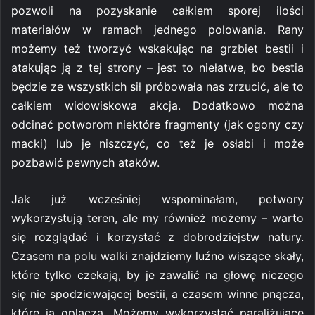
pozwoli na pozyskanie całkiem sporej ilości
materiałów w ramach jednego polowania. Rany
możemy też tworzyć wskakując na grzbiet bestii i
atakując ją z tej strony – jest to niełatwe, bo bestia
będzie ze wszystkich sił próbowała nas zrzucić, ale to
całkiem widowiskowa akcja. Dodatkowo można
odcinać potworom niektóre fragmenty (jak ogony czy
macki) lub je niszczyć, co też je osłabi i może
pozbawić pewnych ataków.
Jak już wcześniej wspominałam, potwory
wykorzystują teren, ale my również możemy – warto
się rozglądać i korzystać z dobrodziejstw natury.
Czasem na polu walki znajdziemy luźno wiszące skały,
które tylko czekają, by je zawalić na głowę niczego
się nie spodziewającej bestii, a czasem winne pnącza,
które ją oplączą. Możemy wykorzystać paraliżujące