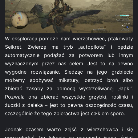
W eksploracji pomoże nam wierzchowiec, ptakowaty
Seikret. Zwierzę ma tryb „autopilota” i będzie
automatycznie podążać za potworem lub innym
wyznaczonym przez nas celem. Jest to na pewno
wygodne rozwiązanie. Siedząc na jego grzbiecie
możemy spożywać mikstury, ostrzyć broń albo
zbierać zasoby za pomocą wystrzeliwanej „łapki”.
Pozwala ona zbierać wszystkie grzybki, roślinki i
żuczki z daleka – jest to pewna oszczędność czasu,
szczególnie że tego zbieractwa jest całkiem sporo.
Jednak czasem warto zejść z wierzchowca i się
porozglądać, bo lokacje są naprawdę ładne, świat