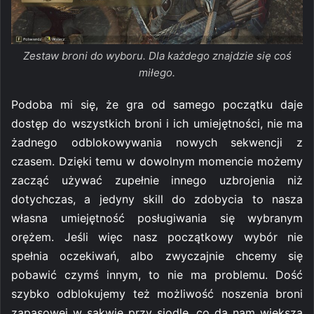
Zestaw broni do wyboru. Dla każdego znajdzie się coś
miłego.
Podoba mi się, że gra od samego początku daje
dostęp do wszystkich broni i ich umiejętności, nie ma
żadnego odblokowywania nowych sekwencji z
czasem. Dzięki temu w dowolnym momencie możemy
zacząć używać zupełnie innego uzbrojenia niż
dotychczas, a jedyny skill do zdobycia to nasza
własna umiejętność posługiwania się wybranym
orężem. Jeśli więc nasz początkowy wybór nie
spełnia oczekiwań, albo zwyczajnie chcemy się
pobawić czymś innym, to nie ma problemu. Dość
szybko odblokujemy też możliwość noszenia broni
zapasowej w sakwie przy siodle, co da nam większą