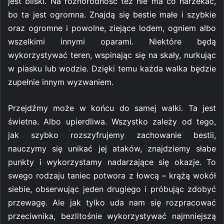
jest bliski. Na różnorodność też nie ma co narzekać,
bo ta jest ogromna. Znajdą się bestie małe i szybkie
oraz ogromne i powolne, ziejące lodem, ogniem albo
wszelkimi innymi oparami. Niektóre będą
wykorzystywać teren, wspinając się na skały, nurkując
w piasku lub wodzie. Dzięki temu każda walka będzie
zupełnie innym wyzwaniem.
Przejdźmy może w końcu do samej walki. Ta jest
świetna. Albo upierdliwa. Wszystko zależy od tego,
jak szybko rozszyfrujemy zachowanie bestii,
nauczymy się unikać jej ataków, znajdziemy słabe
punkty i wykorzystamy nadarzające się okazje. To
swego rodzaju taniec potwora z łowcą – krążą wokół
siebie, obserwując jeden drugiego i próbując zdobyć
przewagę. Ale jak tylko uda nam się rozpracować
przeciwnika, bezlitośnie wykorzystywać najmniejszą