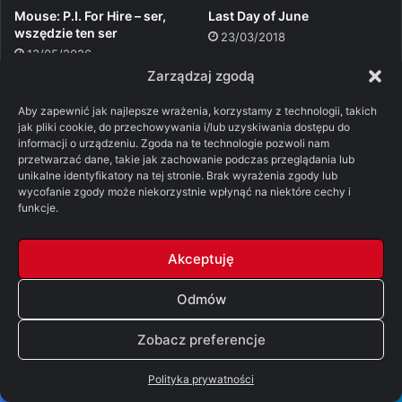
Last Day of June
Mouse: P.I. For Hire – ser,
wszędzie ten ser
23/03/2018
13/05/2026
Zarządzaj zgodą
Aby zapewnić jak najlepsze wrażenia, korzystamy z technologii, takich
jak pliki cookie, do przechowywania i/lub uzyskiwania dostępu do
Zanim napiszesz komentarz zapoznaj się z naszymi
informacji o urządzeniu. Zgoda na te technologie pozwoli nam
przetwarzać dane, takie jak zachowanie podczas przeglądania lub
zasadami zamieszczania komentarzy:
unikalne identyfikatory na tej stronie. Brak wyrażenia zgody lub
Regulamin zamieszczania komentarzy
wycofanie zgody może niekorzystnie wpłynąć na niektóre cechy i
funkcje.
Użyj tagu
[spoiler]
aby ukryć część treści
komentarza:
Akceptuję
[spoiler]
Treść spoilera
[/spoiler]
Odmów
Zobacz preferencje
Dodaj komentarz
Polityka prywatności