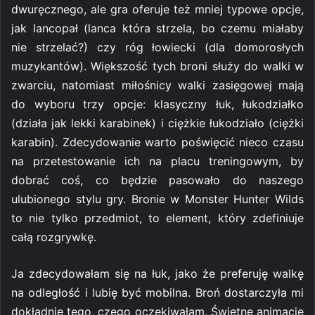
dwuręcznego, ale gra oferuje też mniej typowe opcje,
jak lancopał (lanca która strzela, bo czemu miałaby
nie strzelać?) czy róg łowiecki (dla domorosłych
muzykantów). Większość tych broni służy do walki w
zwarciu, natomiast miłośnicy walki zasięgowej mają
do wyboru trzy opcje: klasyczny łuk, łukodziałko
(działa jak lekki karabinek) i ciężkie łukodziało (ciężki
karabin). Zdecydowanie warto poświęcić nieco czasu
na przetestowanie ich na placu treningowym, by
dobrać coś, co będzie pasowało do naszego
ulubionego stylu gry. Bronie w Monster Hunter Wilds
to nie tylko przedmiot, to element, który zdefiniuje
całą rozgrywkę.
Ja zdecydowałam się na łuk, jako że preferuję walkę
na odległość i lubię być mobilna. Broń dostarczyła mi
dokładnie tego, czego oczekiwałam. Świetne animacje