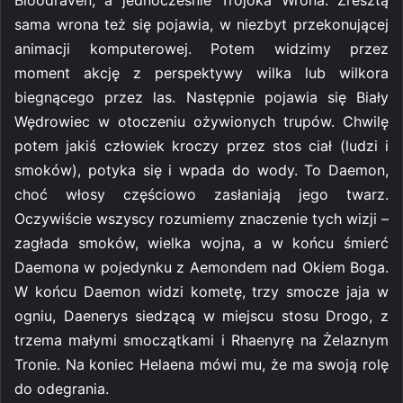
sama wrona też się pojawia, w niezbyt przekonującej
animacji komputerowej. Potem widzimy przez
moment akcję z perspektywy wilka lub wilkora
biegnącego przez las. Następnie pojawia się Biały
Wędrowiec w otoczeniu ożywionych trupów. Chwilę
potem jakiś człowiek kroczy przez stos ciał (ludzi i
smoków), potyka się i wpada do wody. To Daemon,
choć włosy częściowo zasłaniają jego twarz.
Oczywiście wszyscy rozumiemy znaczenie tych wizji –
zagłada smoków, wielka wojna, a w końcu śmierć
Daemona w pojedynku z Aemondem nad Okiem Boga.
W końcu Daemon widzi kometę, trzy smocze jaja w
ogniu, Daenerys siedzącą w miejscu stosu Drogo, z
trzema małymi smoczątkami i Rhaenyrę na Żelaznym
Tronie. Na koniec Helaena mówi mu, że ma swoją rolę
do odegrania.