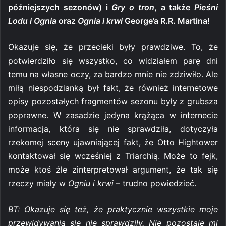
późniejszych sezonów) i
Gry o tron
, a także
Pieśni
Lodu i Ognia
oraz
Ognia i krwi
George’a R.R. Martina!
Okazuje się, że przecieki były prawdziwe. To, że
potwierdziło się wszystko, co widziałem parę dni
temu na własne oczy, za bardzo mnie nie zdziwiło. Ale
miłą niespodzianką był fakt, że również internetowe
opisy pozostałych fragmentów sezonu były z grubsza
poprawne. W zasadzie jedyna krążąca w internecie
informacja, która się nie sprawdziła, dotyczyła
rzekomej sceny ujawniającej fakt, że Otto Hightower
kontaktował się wcześniej z Triarchią. Może to fejk,
może ktoś źle zinterpretował argument, że tak się
rzeczy miały w
Ogniu i krwi
– trudno powiedzieć.
BT: Okazuje się też, że praktycznie wszystkie moje
przewidywania się nie sprawdziły. Nie pozostaje mi