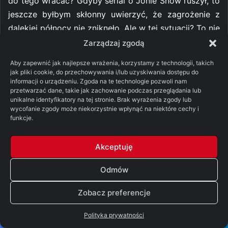
do tego wracać? Gdyby serial o Jonie Snow ruszył, to
jeszcze byłbym skłonny uwierzyć, że zagrożenie z
dalekiej północy nie zniknęło. Ale w tej sytuacji? To nie
tu leży siła
Rodu Smoka
. Wizje, sny, czary – tak,
Zarządzaj zgodą
bardzo proszę. Ale Białych Wędrowców to już może
Aby zapewnić jak najlepsze wrażenia, korzystamy z technologii, takich
odstawmy na boczny tor.
jak pliki cookie, do przechowywania i/lub uzyskiwania dostępu do
informacji o urządzeniu. Zgoda na te technologie pozwoli nam
przetwarzać dane, takie jak zachowanie podczas przeglądania lub
BT: Poza tym w serialu Westeros wcale nie
unikalne identyfikatory na tej stronie. Brak wyrażenia zgody lub
zjednoczyło się w walce przeciwko Innym. A gdyby
wycofanie zgody może niekorzystnie wpłynąć na niektóre cechy i
funkcje.
nie powrót smoków, to nawet nie przekoczyliby oni
Muru.
Akceptuję
No to idziemy dalej. W ciekawym przejściu, po wizji
Odmów
Daemona mamy przed oczyma Helaenę. Aemond
jeszcze raz prosi siostrę o pomoc. Ta pyta się go, czy
Zobacz preferencje
jeśli odmówi, to spali ją tak jak Aegona. Jednooki ma
Polityka prywatności
łezkę w oku, plecie coś o zdradzie, zaprzecza, ale