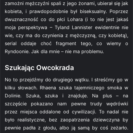
zamożni mężczyźni spali z jego żonami, ubierał się jak
kobieta, i prawdopodobnie był biseksualny. Poprzez
dwuznaczność co do płci Lohara (i to nie jest jakaś
moja perspektywa – Tyland Lannister ewidentnie nie
wie, czy ma do czynienia z mężczyzną, czy kobietą),
serial oddaje choć fragment tego, co wiemy o
Ryndoonie. Jak dla mnie – nie ma problemu.
Szukając Owcokrada
No to przejdźmy do drugiego wątku. I streśćmy go w
kilku słowach. Rhaena szuka tajemniczego smoka w
Dolinie. Szuka, szuka i znajduje. Na plus – na
szczęście pokazano nam pewne trudy wędrówki
przez miejsca oddalone od cywilizacji. To nadal nie
było realistyczne, bez zaopatrzenia dziewczyna by
pewnie padła z głodu, albo ją samą by coś zeżarło.