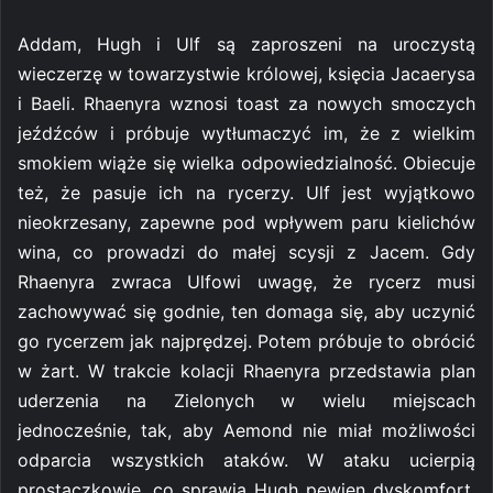
Addam, Hugh i Ulf są zaproszeni na uroczystą
wieczerzę w towarzystwie królowej, księcia Jacaerysa
i Baeli. Rhaenyra wznosi toast za nowych smoczych
jeźdźców i próbuje wytłumaczyć im, że z wielkim
smokiem wiąże się wielka odpowiedzialność. Obiecuje
też, że pasuje ich na rycerzy. Ulf jest wyjątkowo
nieokrzesany, zapewne pod wpływem paru kielichów
wina, co prowadzi do małej scysji z Jacem. Gdy
Rhaenyra zwraca Ulfowi uwagę, że rycerz musi
zachowywać się godnie, ten domaga się, aby uczynić
go rycerzem jak najprędzej. Potem próbuje to obrócić
w żart. W trakcie kolacji Rhaenyra przedstawia plan
uderzenia na Zielonych w wielu miejscach
jednocześnie, tak, aby Aemond nie miał możliwości
odparcia wszystkich ataków. W ataku ucierpią
prostaczkowie, co sprawia Hugh pewien dyskomfort.