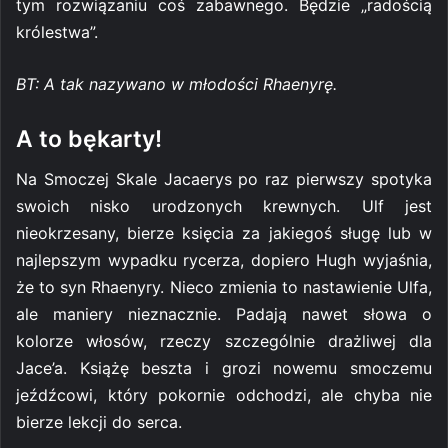
tym rozwiązaniu coś zabawnego. Będzie „radością
królestwa”.
BT: A tak nazywano w młodości Rhaenyrę.
A to bękarty!
Na Smoczej Skale Jacaerys po raz pierwszy spotyka
swoich nisko urodzonych krewnych. Ulf jest
nieokrzesany, bierze księcia za jakiegoś sługę lub w
najlepszym wypadku rycerza, dopiero Hugh wyjaśnia,
że to syn Rhaenyry. Nieco zmienia to nastawienie Ulfa,
ale maniery nieznacznie. Padają nawet słowa o
kolorze włosów, rzeczy szczególnie drażliwej dla
Jace’a. Książę beszta i grozi nowemu smoczemu
jeźdźcowi, który pokornie odchodzi, ale chyba nie
bierze lekcji do serca.