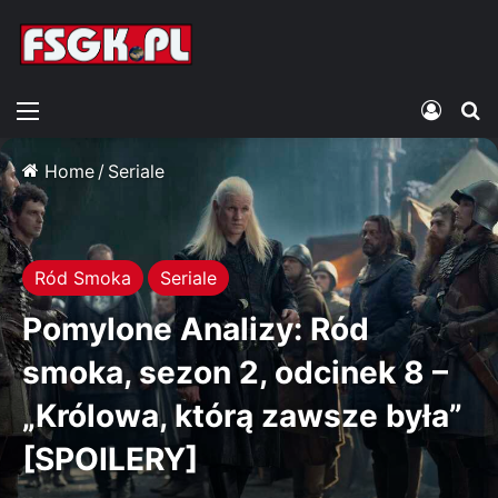
Menu
Zalogu
S
Home
/
Seriale
Ród Smoka
Seriale
Pomylone Analizy: Ród
smoka, sezon 2, odcinek 8 –
„Królowa, którą zawsze była”
[SPOILERY]