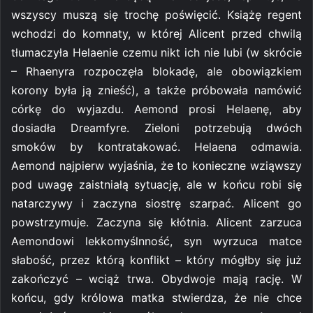
wszyscy muszą się trochę poświęcić. Książę regent
wchodzi do komnaty, w której Alicent przed chwilą
tłumaczyła Helaenie czemu nikt ich nie lubi (w skrócie
– Rhaenyra rozpoczęła blokadę, ale obowiązkiem
korony była ją znieść), a także próbowała namówić
córkę do wyjazdu. Aemond prosi Helaenę, aby
dosiadła Dreamfyre. Zieloni potrzebują dwóch
smoków by kontratakować. Helaena odmawia.
Aemond najpierw wyjaśnia, że to konieczne wziąwszy
pod uwagę zaistniałą sytuację, ale w końcu robi się
natarczywy i zaczyna siostrę szarpać. Alicent go
powstrzymuje. Zaczyna się kłótnia. Alicent zarzuca
Aemondowi lekkomyślnność, syn wyrzuca matce
słabość, przez którą konflikt – który mógłby się już
zakończyć – wciąż trwa. Obydwoje mają rację. W
końcu, gdy królowa matka stwierdza, że nie chce