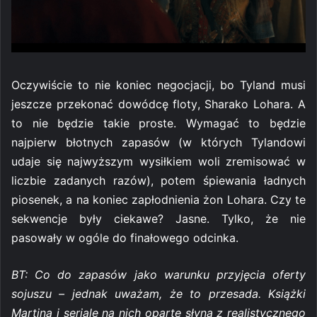
Oczywiście to nie koniec negocjacji, bo Tyland musi
jeszcze przekonać dowódcę floty, Sharako Lohara. A
to nie będzie takie proste. Wymagać to będzie
najpierw błotnych zapasów (w których Tylandowi
udaje się najwyższym wysiłkiem woli zremisować w
liczbie zadanych razów), potem śpiewania ładnych
piosenek, a na koniec zapłodnienia żon Lohara. Czy te
sekwencje były ciekawe? Jasne. Tylko, że nie
pasowały w ogóle do finałowego odcinka.
BT: Co do zapasów jako warunku przyjęcia oferty
sojuszu – jednak uważam, że to przesada. Książki
Martina i seriale na nich oparte słyną z realistycznego