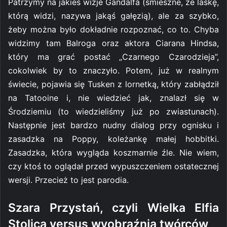
Patrzymy na jakieś wizje Gandalfa (śmieszne, że laskę,
którą widzi, nazywa jakąś gałęzią), ale za szybko,
żeby można było dokładnie rozpoznać, co to. Chyba
widzimy tam Balroga oraz aktora Ciarana Hindsa,
który ma grać postać „Czarnego Czarodzieja”,
cokolwiek by to znaczyło. Potem, już w realnym
świecie, pojawia się Tusken z lornetką, który zabłądził
na Tatooine i, nie wiedzieć jak, znalazł się w
Środziemiu (to wiedzieliśmy już po zwiastunach).
Następnie jest bardzo nudny dialog przy ognisku i
zasadzka na Poppy, koleżankę małej hobbitki.
Zasadzka, która wygląda koszmarnie źle. Nie wiem,
czy ktoś to oglądał przed wypuszczeniem ostatecznej
wersji. Przecież to jest parodia.
Szara Przystań, czyli Wielka Elfia
Stolica versus wyobraźnia twórców