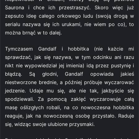
Saurona i chce ich przestraszyć. Skoro więc już
zepsuto ideę całego orkowego ludu (swoją drogą w
serialu nazywa się ich urukami, nie wiem po co), to
można brnąć w to dalej.
Tymczasem Gandalf i hobbitka (nie każcie mi
sprawdzać, jak się nazywa, w tym odcinku ani razu
nikt nie wypowiedział jej imienia) idą przez pustynię i
błądzą. Są głodni, Gandalf opowiada jakieś
niestworzone brednie, a później próbuje wyczarować
jedzenie. Udaje mu się, ale nie tak, jakbyście się
spodziewali. Za pomocą zaklęć wyczarowuje całą
masę oślizgłych robali, na co nowoczesna hobbitka
reaguje, jak na nowoczesną osobę przystało. Raduje
się, widząc swoje ulubione przysmaki.