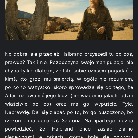
No dobra, ale przecież Halbrand przyszedł tu po coś,
prawda? Tak i nie. Rozpoczyna swoje manipulacje, ale
chyba tylko dlatego, że lubi sobie czasem pogadać z
kimś, kto grozi mu śmiercią. W ogóle nie rozumiem,
po co to wszystko, skoro sprowadza się do tego, że
Adar ma uwolnić jego ludzi (nie wiadomo jakich ludzi i
właściwie po co) oraz ma go wypuścić. Tyle.
Naprawdę. Dał się złapać po to, by go puszczono, bo
rzekomo ma odnaleźć Saurona. Na upartego można
powiedzieć, że Halbrand chce zasiać ziarno
niepewności w orkach, którzy boją się powrotu