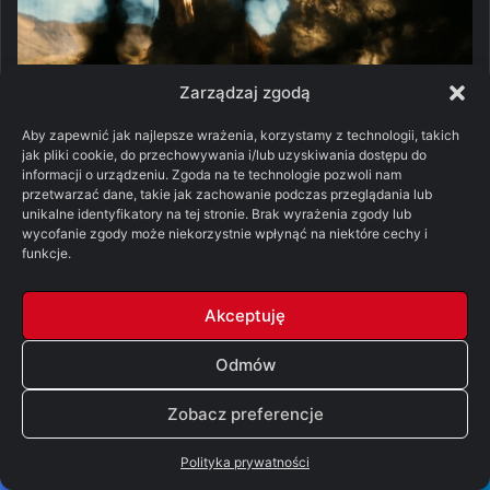
Zarządzaj zgodą
Aby zapewnić jak najlepsze wrażenia, korzystamy z technologii, takich
jak pliki cookie, do przechowywania i/lub uzyskiwania dostępu do
informacji o urządzeniu. Zgoda na te technologie pozwoli nam
W Khazad-Dum czas leci bardzo
przetwarzać dane, takie jak zachowanie podczas przeglądania lub
unikalne identyfikatory na tej stronie. Brak wyrażenia zgody lub
szybko, a Elrond jest obrażony
wycofanie zgody może niekorzystnie wpłynąć na niektóre cechy i
funkcje.
Wystarczyła dosłownie chwila, by bez światła uschły
wszystkie rośliny uprawne w krasnoludzkim mieście-
Akceptuję
kopalni. Żona księcia stara się jakoś pomóc swojemu
Odmów
ludowi, idzie więc na audiencję do króla Durina.
Najpierw mamy pokaz zdolności scenarzystów, którzy
Zobacz preferencje
wymyślili doskonałe przysłowie, że „plotki są jak
skowronki – ładnie wyglądają, ale się niemi nie najesz”.
Polityka prywatności
A potem serial przypomina nam, że w pierwszym