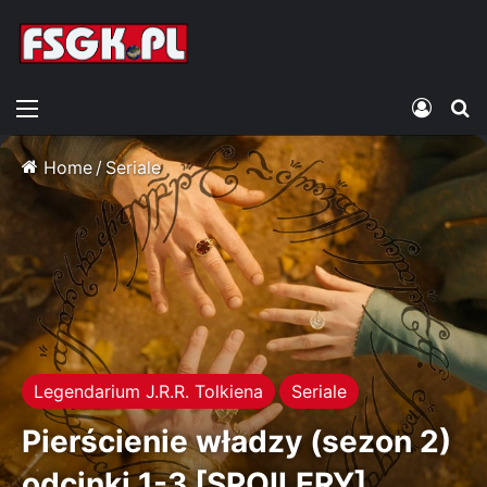
Menu
Zalogu
S
Home
/
Seriale
Legendarium J.R.R. Tolkiena
Seriale
Pierścienie władzy (sezon 2)
odcinki 1-3 [SPOILERY]