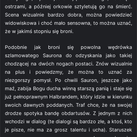
ostrzami, a później orkowie sztyletują go na śmierć.
Scena wizualnie bardzo dobra, można powiedzieć
widowiskowa i choć mało sensowna, to można uznać,
że w jakimś stopniu się broni.
Podobnie jak broni się powolna wędrówka
szlamowatego Saurona do odzyskania jako takiej
chodzącej na dwóch nogach postaci. Znów wizualnie
na plus i powiedzmy, że można to uznać za
niezgorszy pomysł. Po chwili Sauron, jeszcze jako
maź, zabija Bogu ducha winną starszą panią i staje się
już pełnoprawnym Halbrandem, który idzie w kierunku
swoich dawnych poddanych. Traf chce, że na swojej
drodze spotyka bandę obdartusów. Z jednym z nich
wchodzi w dialog (te dialogi są bardzo złe, a ktoś, kto
je pisze, nie ma za grosz talentu i ucha). Staruszek