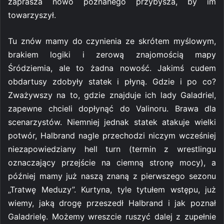
zaprasza nowo poznanego przybysza, by im
towarzyszył.
Tu znów mamy do czynienia ze skrótem myślowym,
brakiem logiki i zerową znajomością mapy
Śródziemia, ale to żadna nowość. Jakimś cudem
obdartusy zdobyły statek i płyną. Gdzie i po co?
Zważywszy na to, gdzie znajduje ich lady Galadriel,
zapewne chcieli dopłynąć do Valinoru. Brawa dla
scenarzystów. Niemniej jednak statek atakuje wielki
potwór, Halbrand nagle przechodzi niczym wcześniej
niezapowiedziany hell turn (termin z wrestlingu
oznaczający przejście na ciemną stronę mocy), a
później mamy już naszą znaną z pierwszego sezonu
„Tratwę Meduzy”. Kurtyna, tyle tytułem wstępu, już
wiemy, jaką drogę przeszedł Halbrand i jak poznał
Galadrielę. Możemy wreszcie ruszyć dalej z zupełnie