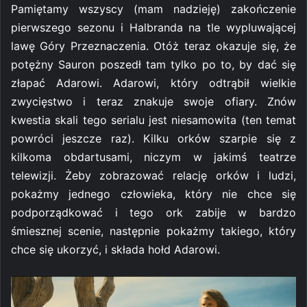
Pamiętamy wszyscy (mam nadzieję) zakończenie
pierwszego sezonu i Halbranda na tle wypluwającej
lawę Góry Przeznaczenia. Otóż teraz okazuje się, że
potężny Sauron poszedł tam tylko po to, by dać się
złapać Adarowi. Adarowi, który odtrąbił wielkie
zwycięstwo i teraz znakuje swoje ofiary. Znów
kwestia skali tego serialu jest niesamowita (ten temat
powróci jeszcze raz). Kilku orków szarpie się z
kilkoma obdartusami, niczym w jakimś teatrze
telewizji. Żeby zobrazować relację orków i ludzi,
pokażmy jednego człowieka, który nie chce się
podporządkować i tego ork zabije w bardzo
śmiesznej scenie, następnie pokażmy takiego, który
chce się ukorzyć, i składa hołd Adarowi.