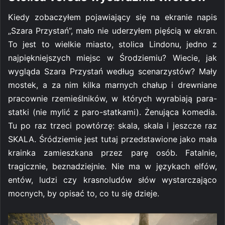
Kiedy zobaczyłem pojawiający się na ekranie napis
„Szara Przystań”, mało nie uderzyłem pięścią w ekran.
To jest to wielkie miasto, stolica Lindonu, jedno z
najpiękniejszych miejsc w Środziemiu? Wiecie, jak
wygląda Szara Przystań według scenarzystów? Mały
mostek, a za nim kilka marnych chałup i drewniane
pracownie rzemieślników, w których wyrabiają para-
statki (nie mylić z paro-statkami). Żenująca komedia.
Tu po raz trzeci powtórzę: skala, skala i jeszcze raz
SKALA. Śródziemie jest tutaj przedstawione jako mała
krainka zamieszkana przez parę osób. Fatalnie,
tragicznie, beznadziejnie. Nie ma w językach elfów,
entów, ludzi czy krasnoludów słów wystarczająco
mocnych, by opisać to, co tu się dzieje.