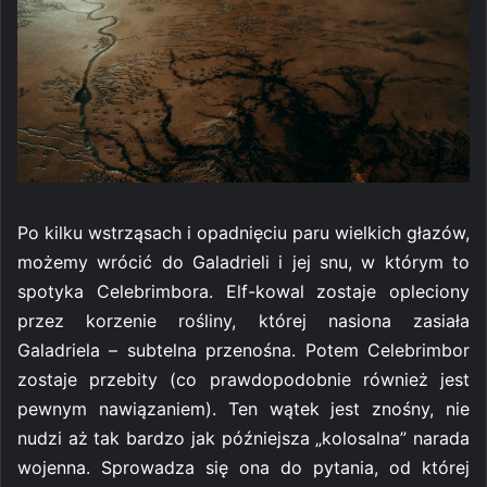
Po kilku wstrząsach i opadnięciu paru wielkich głazów,
możemy wrócić do Galadrieli i jej snu, w którym to
spotyka Celebrimbora. Elf-kowal zostaje opleciony
przez korzenie rośliny, której nasiona zasiała
Galadriela – subtelna przenośna. Potem Celebrimbor
zostaje przebity (co prawdopodobnie również jest
pewnym nawiązaniem). Ten wątek jest znośny, nie
nudzi aż tak bardzo jak późniejsza „kolosalna” narada
wojenna. Sprowadza się ona do pytania, od której