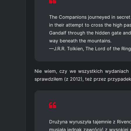
The Companions journeyed in secre
in their attempt to cross the high pa
Gandalf through the hidden gate and
way beneath the mountains.
—J.R.R. Tolkien, The Lord of the Ri
Nie wiem, czy we wszystkich wydaniach 
sprawdziłem (z 2012), też przez przypadek
Drużyna wyruszyła tajemnie z Rivend
musiała jednak zawrócić z wysokiej 