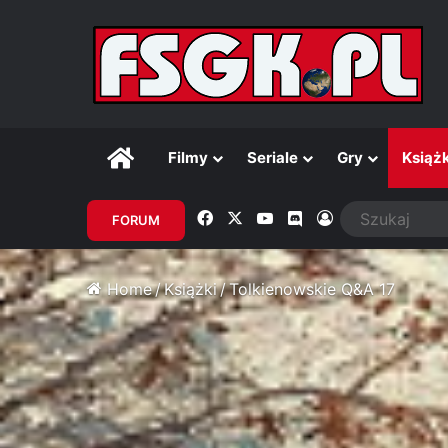
Główna
Filmy
Seriale
Gry
Książk
Facebook
X
YouTube
Discord
Zaloguj
FORUM
Home
/
Książki
/
Tolkienowskie Q&A 17