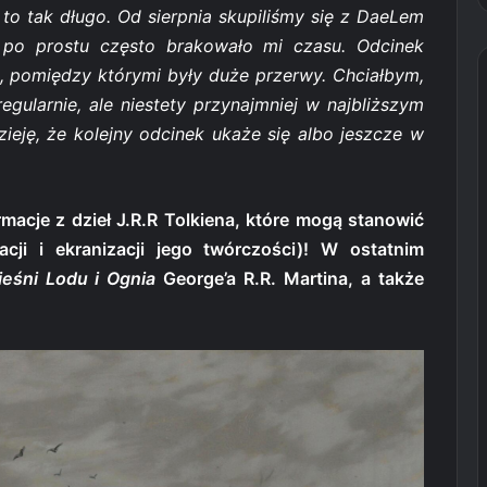
to tak długo. Od sierpnia skupiliśmy się z DaeLem
j po prostu często brakowało mi czasu. Odcinek
, pomiędzy którymi były duże przerwy. Chciałbym,
egularnie, ale niestety przynajmniej w najbliższym
ieję, że kolejny odcinek ukaże się albo jeszcze w
rmacje z dzieł J.R.R Tolkiena, które mogą stanowić
acji i ekranizacji jego twórczości)! W ostatnim
ieśni Lodu i Ognia
George’a R.R. Martina, a także