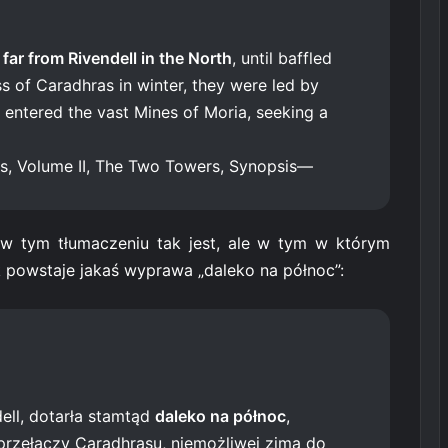
t
far from Rivendell in the North
, until baffled
ss of Caradhras in winter, they were led by
 entered the vast Mines of Moria, seeking a
ngs, Volume II, The Two Towers, Synopsis—
w tym tłumaczeniu tak jest, ale w tym w którym
 powstaje jakaś wyprawa „daleko na północ”:
ell, dotarła stamtąd
daleko na północ
,
przełączy Caradhrasu, niemożliwej zimą do