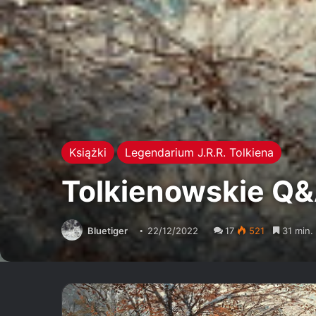
Książki
Legendarium J.R.R. Tolkiena
Tolkienowskie Q&
Bluetiger
22/12/2022
17
521
31 min. 