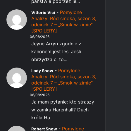
państwie poprzez le...
-
Pomylone
Vittorio Vici
Analizy: Ród smoka, sezon 3,
odcinek 7 – „Smok w zimie”
[SPOILERY]
06/08/2026
Jeyne Arryn zgodnie z
kanonem jest les. Jeśli
obrzydza ci to...
-
Pomylone
Lady Snow
Analizy: Ród smoka, sezon 3,
odcinek 7 – „Smok w zimie”
[SPOILERY]
06/08/2026
Ja mam pytanie: kto straszy
w zamku Harenhall? Duch
króla Ha...
-
Pomylone
Robert Snow