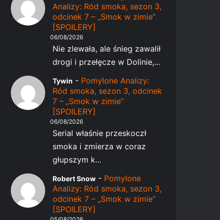
Analizy: Ród smoka, sezon 3,
odcinek 7 – „Smok w zimie”
[SPOILERY]
06/08/2026
Nie zlewała, ale śnieg zawalił
drogi i przełęcze w Dolinie,...
-
Pomylone Analizy:
Tywin
Ród smoka, sezon 3, odcinek
7 – „Smok w zimie”
[SPOILERY]
06/08/2026
Serial właśnie przeskoczł
smoka i zmierza w coraz
głupszym k...
-
Pomylone
Robert Snow
Analizy: Ród smoka, sezon 3,
odcinek 7 – „Smok w zimie”
[SPOILERY]
05/08/2026