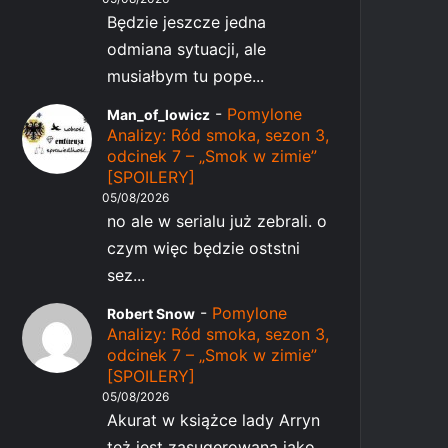
Będzie jeszcze jedna
odmiana sytuacji, ale
musiałbym tu pope...
-
Pomylone
Man_of_lowicz
Analizy: Ród smoka, sezon 3,
odcinek 7 – „Smok w zimie”
[SPOILERY]
05/08/2026
no ale w serialu już zebrali. o
czym więc będzie oststni
sez...
-
Pomylone
Robert Snow
Analizy: Ród smoka, sezon 3,
odcinek 7 – „Smok w zimie”
[SPOILERY]
05/08/2026
Akurat w książce lady Arryn
też jest zasugerowana jako