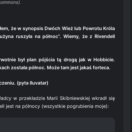
ommons).
yłem, że w synopsis Dwóch Wież lub Powrotu Króla
użyna ruszyła na północ”. Wiemy, że z Rivendell
wotnie był plan pójścia tą drogą jak w Hobbicie.
ach została północ. Może tam jest jakaś forteca.
zeniu. (pyta Iluvatar)
ładcy
w przekładzie Marii Skibniewskiej wkradł się
ell jest na północy (wszystkie pogrubienia moje):