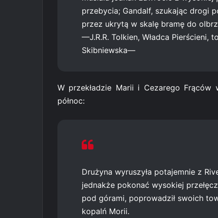
przebycia; Gandalf, szukając drogi 
przez ukrytą w skalę bramę do olbrz
—J.R.R. Tolkien, Władca Pierścieni, t
Skibniewska—
W przekładzie Marii i Cezarego Frąców 
północ:
Drużyna wyruszyła potajemnie z Rive
jednakże pokonać wysokiej przełęczy
pod górami, poprowadził swoich tow
kopalń Morii.