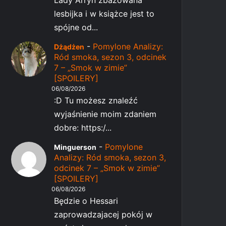
Lady Arryn zbazowana
lesbijka i w książce jest to
spójne od...
-
Pomylone Analizy:
Dżądżen
Ród smoka, sezon 3, odcinek
7 – „Smok w zimie”
[SPOILERY]
06/08/2026
:D Tu możesz znaleźć
wyjaśnienie moim zdaniem
dobre: https:/...
-
Pomylone
Minguerson
Analizy: Ród smoka, sezon 3,
odcinek 7 – „Smok w zimie”
[SPOILERY]
06/08/2026
Będzie o Hessari
zaprowadzajacej pokój w