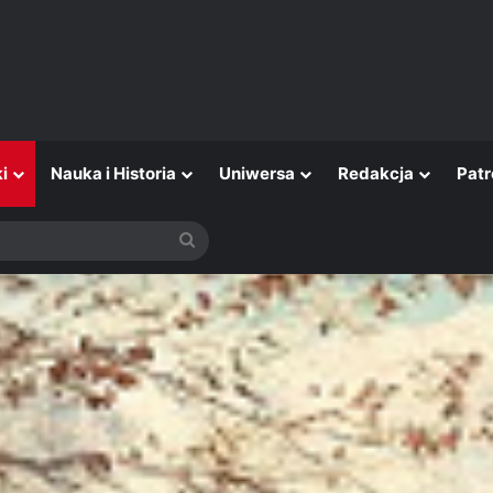
i
Nauka i Historia
Uniwersa
Redakcja
Patr
Szukaj