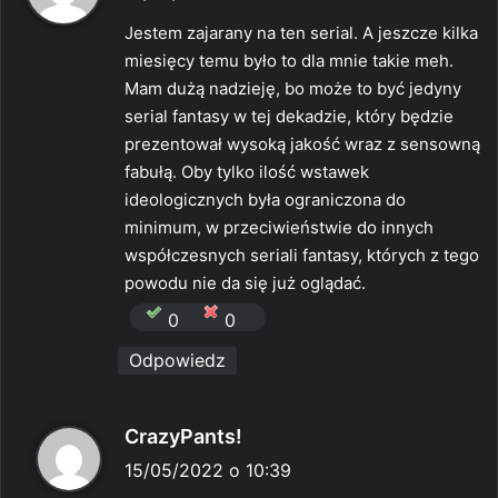
s
Jestem zajarany na ten serial. A jeszcze kilka
z
miesięcy temu było to dla mnie takie meh.
e
Mam dużą nadzieję, bo może to być jedyny
:
serial fantasy w tej dekadzie, który będzie
prezentował wysoką jakość wraz z sensowną
fabułą. Oby tylko ilość wstawek
ideologicznych była ograniczona do
minimum, w przeciwieństwie do innych
współczesnych seriali fantasy, których z tego
powodu nie da się już oglądać.
0
0
Odpowiedz
p
CrazyPants!
i
15/05/2022 o 10:39
s