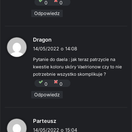
0
0
Odpowiedz
p
Dragon
i
14/05/2022 o 14:08
s
Pytanie do daela : jak teraz patrzycie na
z
kwestie koloru skóry Vaelrionow czy to nie
e
potrzebnie wszystko skomplikuje ?
:
0
0
Odpowiedz
p
Parteusz
i
14/05/2022 o 15:04