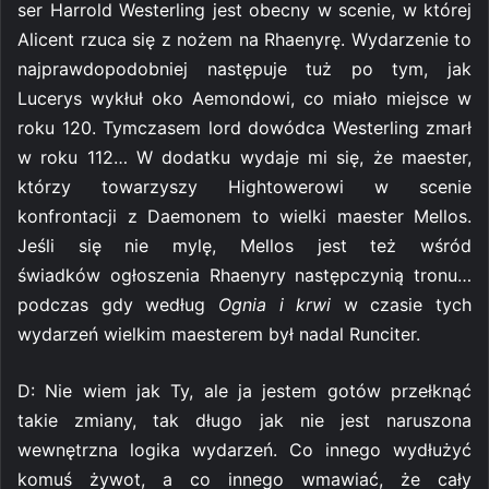
ser Harrold Westerling jest obecny w scenie, w której
Alicent rzuca się z nożem na Rhaenyrę. Wydarzenie to
najprawdopodobniej następuje tuż po tym, jak
Lucerys wykłuł oko Aemondowi, co miało miejsce w
roku 120. Tymczasem lord dowódca Westerling zmarł
w roku 112… W dodatku wydaje mi się, że maester,
którzy towarzyszy Hightowerowi w scenie
konfrontacji z Daemonem to wielki maester Mellos.
Jeśli się nie mylę, Mellos jest też wśród
świadków ogłoszenia Rhaenyry następczynią tronu…
podczas gdy według
Ognia i krwi
w czasie tych
wydarzeń wielkim maesterem był nadal Runciter.
D: Nie wiem jak Ty, ale ja jestem gotów przełknąć
takie zmiany, tak długo jak nie jest naruszona
wewnętrzna logika wydarzeń. Co innego wydłużyć
komuś żywot, a co innego wmawiać, że cały