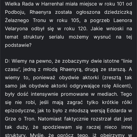
Wielka Rada w Harrenhal miała miejsce w roku 101 od
Podboju, Rhaenyra została ogłoszona dziedziczką
Żelaznego Tronu w roku 105, a pogrzeb Laenora
Velaryona odbył się w roku 120. Jakie wnioski na
temat struktury serialu możemy wysnuć na tej
podstawie?
D: Wiemy na pewno, że zobaczymy dwie istotne “linie
czasu”, jedną z młodą Rhaenyrą, drugą ze starszą. A
wiemy to, ponieważ obydwie aktorki (zresztą tak
samo jak obydwie aktorki odgrywające rolę Alicent),
były dość intensywnie promowane w mediach. Tego
się nie robi, jeśli mają zagrać tylko krótkie rólki
epizodyczne, jak to było z młodszą wersją Eddarda w
Grze o Tron. Natomiast faktycznie rozstrzał dat jest
tak duży, że spodziewam się raczej nieco innej
struktury. Myślę, że oprócz tego, iż obejrzymy w