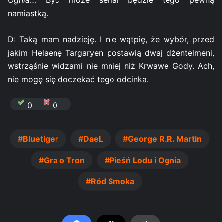
namiastką.
D: Taką mam nadzieję. I nie wątpię, że wybór, przed
jakim Helaenę Targaryen postawią dwaj dżentelmeni,
wstrząśnie widzami nie mniej niż Krwawe Gody. Ach,
nie mogę się doczekać tego odcinka.
0
0
Bluetiger
DaeL
George R.R. Martin
Gra o Tron
Pieśń Lodu i Ognia
Ród Smoka