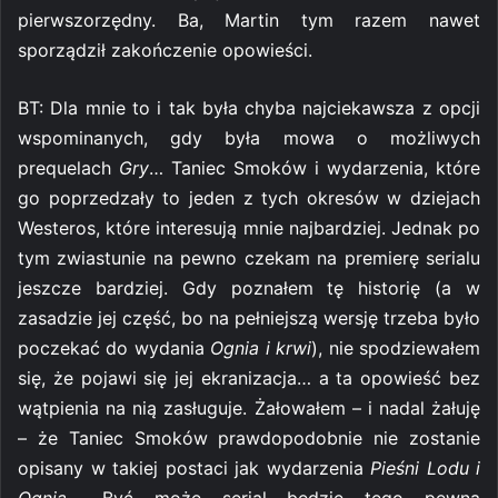
pierwszorzędny. Ba, Martin tym razem nawet
sporządził zakończenie opowieści.
BT: Dla mnie to i tak była chyba najciekawsza z opcji
wspominanych, gdy była mowa o możliwych
prequelach
Gry
… Taniec Smoków i wydarzenia, które
go poprzedzały to jeden z tych okresów w dziejach
Westeros, które interesują mnie najbardziej. Jednak po
tym zwiastunie na pewno czekam na premierę serialu
jeszcze bardziej. Gdy poznałem tę historię (a w
zasadzie jej część, bo na pełniejszą wersję trzeba było
poczekać do wydania
Ognia i krwi
), nie spodziewałem
się, że pojawi się jej ekranizacja… a ta opowieść bez
wątpienia na nią zasługuje. Żałowałem – i nadal żałuję
– że Taniec Smoków prawdopodobnie nie zostanie
opisany w takiej postaci jak wydarzenia
Pieśni Lodu i
Ognia
… Być może serial będzie tego pewną