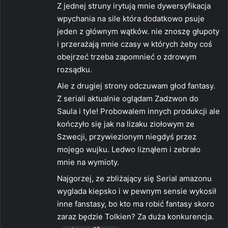
Z jednej struny irytują mnie dywersyfikacja
z
wpychania na sile która dodatkowo psuje
e
jeden z głównym wątków. nie znoszę głupoty
:
i przerażają mnie czasy w których żeby coś
obejrzeć trzeba zapomnieć o zdrowym
rozsądku.
Ale z drugiej strony odczuwam głod fantasy.
Z seriali aktualnie oglądam Zadzwon do
Saula i tyle! Probowalem innych produkcji ale
kończyło się jak na lizaku ziołowym ze
Szwecji, przywiezionym niegdyś przez
mojego wujku. Ledwo liznąłem i zebrało
mnie na wymioty.
Najgorzej, ze zbliżający się Serial amazonu
wyglada kiepsko i w pewnym sensie wykosił
inne fanstasy, bo kto ma robić fantasy skoro
zaraz będzie Tolkien? Za duża konkurencja.