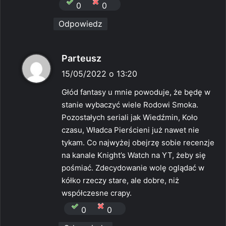
0
0
Odpowiedz
p
Parteusz
i
15/05/2022 o 13:20
s
Głód fantasy u mnie powoduje, że będę w
z
stanie wybaczyć wiele Rodowi Smoka.
e
Pozostałych seriali jak Wiedźmin, Koło
:
czasu, Władca Pierścieni już nawet nie
tykam. Co najwyżej obejrzę sobie recenzje
na kanale Knight’s Watch na YT, żeby się
pośmiać. Zdecydowanie wolę oglądać w
kółko rzeczy stare, ale dobre, niż
współczesne crapy.
0
0