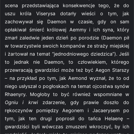
scena przedstawiająca konsekwencje tego, że do
uszu króla Viserysa dotarły wieści o tym, jak
zachowywał się Daemon w czasie, gdy on sam
opłakiwał śmierć królowej Aemmy i ich syna, który
zmarł zaledwie jeden dzień po porodzie (Daemon pił
w towarzystwie swoich kompanów ze straży miejskiej
i żartował na temat “jednodniowego dziedzica”). Jeśli
to jednak nie Daemon, to człowiekiem, którego
przewracają gwardziści może też być Aegon Starszy
– na przykład po tym, jak Aemond wyznał, że to od
niego usłyszał o pogłoskach na temat ojcostwa synów
Rhaenyry. Mogłoby to być również wspomniane w
Ogniu i krwi
zdarzenie, gdy prawie doszło do
rękoczynów pomiędzy Aegonem i Jacaerysem po
tym, jak ten drugi poprosił do tańca Helaenę –
gwardziści byli wówczas zmuszeni wkroczyć, by ich