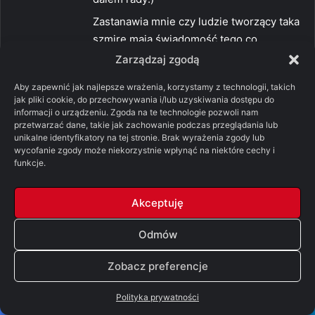
Zastanawia mnie czy ludzie tworzący taka
szmirę maja świadomość tego co
wyczyniają i po prostu biora pieniądze za
Zarządzaj zgodą
prace, bo za coś trzeba przecież zyc, czy
Aby zapewnić jak najlepsze wrażenia, korzystamy z technologii, takich
wręcz przeciwnie? Maja się za artystow?
jak pliki cookie, do przechowywania i/lub uzyskiwania dostępu do
informacji o urządzeniu. Zgoda na te technologie pozwoli nam
Zatem może Rod smoka? Bo nie widzę nic
przetwarzać dane, takie jak zachowanie podczas przeglądania lub
innego na horyzoncie. Całe szczęście ze
unikalne identyfikatory na tej stronie. Brak wyrażenia zgody lub
są jeszcze książki i anime:)
wycofanie zgody może niekorzystnie wpłynąć na niektóre cechy i
funkcje.
0
0
Odpowiedz
Akceptuję
Odmów
p
Robert Snow
i
Zobacz preferencje
15/05/2022 o 22:08
s
„Zastanawia mnie czy ludzie tworzący
Polityka prywatności
z
taka szmirę maja świadomość tego co