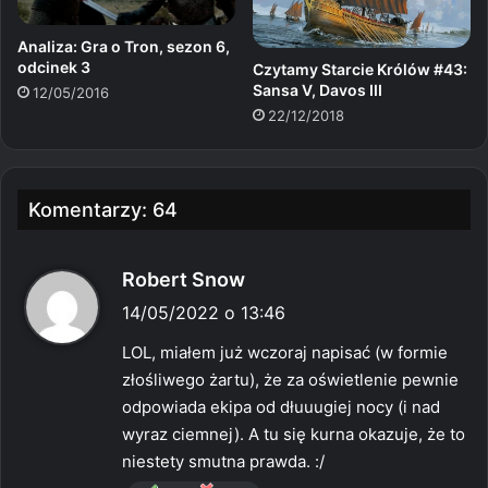
Analiza: Gra o Tron, sezon 6,
odcinek 3
Czytamy Starcie Królów #43:
Sansa V, Davos III
12/05/2016
22/12/2018
Komentarzy: 64
p
Robert Snow
i
14/05/2022 o 13:46
s
LOL, miałem już wczoraj napisać (w formie
z
złośliwego żartu), że za oświetlenie pewnie
e
odpowiada ekipa od dłuuugiej nocy (i nad
:
wyraz ciemnej). A tu się kurna okazuje, że to
niestety smutna prawda. :/