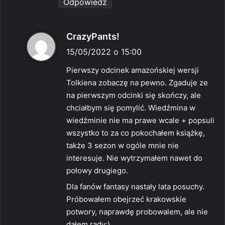
Odpowiedz
p
CrazyPants!
i
15/05/2022 o 15:00
s
Pierwszy odcinek amazońskiej wersji
z
Tolkiena zobaczę na pewno. Zgaduje ze
e
na pierwszym odcinki się skończy, ale
:
chciałbym się pomylić. Wiedźmina w
wiedźminie nie ma prawe wcale + popsuli
wszystko to za co pokochałem książkę,
także 3 sezon w ogóle mnie nie
interesuje. Nie wytrzymałem nawet do
połowy drugiego.
Dla fanów fantasy nastały lata posuchy.
Próbowałem obejrzeć krakowskie
potwory, naprawdę probowalem, ale nie
dałem rady:)