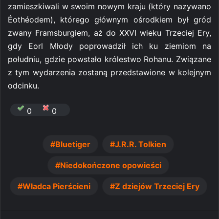
zamieszkiwali w swoim nowym kraju (który nazywano
Éothéodem), którego głównym ośrodkiem był gród
zwany Framsburgiem, aż do XXVI wieku Trzeciej Ery,
gdy Eorl Młody poprowadził ich ku ziemiom na
południu, gdzie powstało królestwo Rohanu. Związane
z tym wydarzenia zostaną przedstawione w kolejnym
odcinku.
0
0
Bluetiger
J.R.R. Tolkien
Niedokończone opowieści
Władca Pierścieni
Z dziejów Trzeciej Ery