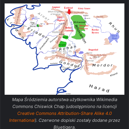
Mapa Śródziemia autorstwa użytkownika Wikimedia
Commons Chiswick Chap (udostępniono na licencji
Creative Commons Attribution-Share Alike 4.0
International
). Czerwone dopiski zostały dodane przez
Bluetigera.