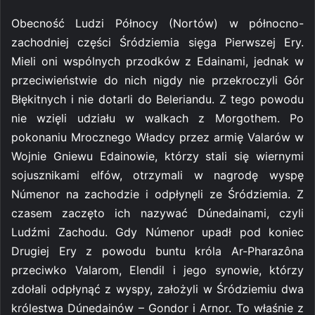
Obecność Ludzi Północy (Nortów) w północno-
zachodniej części Śródziemia sięga Pierwszej Ery.
Mieli oni wspólnych przodków z Edainami, jednak w
przeciwieństwie do nich nigdy nie przekroczyli Gór
Błękitnych i nie dotarli do Beleriandu. Z tego powodu
nie wzięli udziału w walkach z Morgothem. Po
pokonaniu Mrocznego Władcy przez armię Valarów w
Wojnie Gniewu Edainowie, którzy stali się wiernymi
sojusznikami elfów, otrzymali w nagrodę wyspę
Númenor na zachodzie i odpłynęli ze Śródziemia. Z
czasem zaczęto ich nazywać Dúnedainami, czyli
Ludźmi Zachodu. Gdy Númenor upadł pod koniec
Drugiej Ery z powodu buntu króla Ar-Pharazôna
przeciwko Valarom, Elendil i jego synowie, którzy
zdołali odpłynąć z wyspy, założyli w Śródziemiu dwa
królestwa Dúnedainów – Gondor i Arnor. To właśnie z