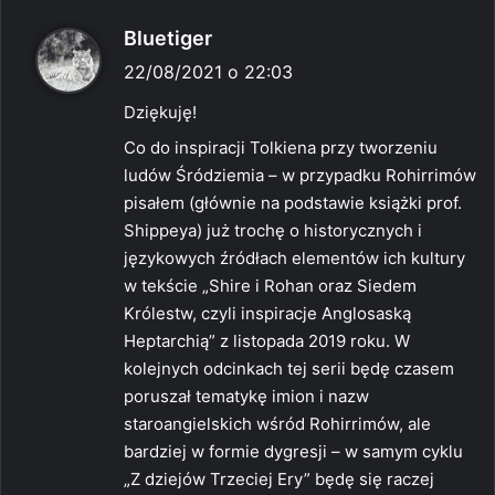
p
Bluetiger
i
22/08/2021 o 22:03
s
Dziękuję!
z
Co do inspiracji Tolkiena przy tworzeniu
e
ludów Śródziemia – w przypadku Rohirrimów
:
pisałem (głównie na podstawie książki prof.
Shippeya) już trochę o historycznych i
językowych źródłach elementów ich kultury
w tekście „Shire i Rohan oraz Siedem
Królestw, czyli inspiracje Anglosaską
Heptarchią” z listopada 2019 roku. W
kolejnych odcinkach tej serii będę czasem
poruszał tematykę imion i nazw
staroangielskich wśród Rohirrimów, ale
bardziej w formie dygresji – w samym cyklu
„Z dziejów Trzeciej Ery” będę się raczej