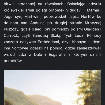
bitwie stoczonej na równinach. Osłaniając odwrót
królewskiej armii poległ potomek Vidugavi – Marhari.
Jego syn, Marhwini, poprowadził część Nortów ku
dolinom nad Anduiną po drugiej stronie Mrocznej
Puszczy, gdzie osiedli oni pomiędzy polami Gladden i
Carrock, czyli Samotną Skałą. Tych Ludzi Północy
zaczęto nazywać Éothéodami, czyli Konnym Ludem.
Inni Nortowie odeszli na północ, gdzie zamieszkiwali
wśród ludzi z Dale i Esgaroth, z którymi dzielili
przodków.