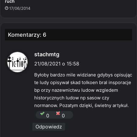
ruch
17/06/2014
Komentarzy: 6
p
stachmtg
i
21/08/2021 o 15:58
s
Byłoby bardzo mile widziane gdybys opisując
z
te ludy opisywał skad tolkoen bral insporacje
e
bp orzy nazewnictwu ludow wzgledem
:
historycznych ludow np sasow czy
normanow. Pozatym dzięki, świetny artykuł.
0
0
Odpowiedz