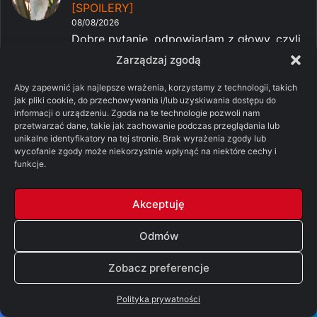
[SPOILERY]
08/08/2026
Dobre pytanie, odpowiadam z głowy, czyli
z niczego, jak coś...
Zarządzaj zgodą
-
Pomylone Analizy: Ród smoka,
Tessarion
Aby zapewnić jak najlepsze wrażenia, korzystamy z technologii, takich
sezon 3, odcinek 7 – „Smok w zimie”
jak pliki cookie, do przechowywania i/lub uzyskiwania dostępu do
informacji o urządzeniu. Zgoda na te technologie pozwoli nam
[SPOILERY]
przetwarzać dane, takie jak zachowanie podczas przeglądania lub
08/08/2026
unikalne identyfikatory na tej stronie. Brak wyrażenia zgody lub
Co do serialu to dobrze, że chociaż
wycofanie zgody może niekorzystnie wpłynąć na niektóre cechy i
muzyka wraz z czołówką p...
funkcje.
-
Gierkołaz #19 – lipiec 2026
kr4wi3c
Akceptuję
07/08/2026
Tak pozostając jeszcze w temacie XCOM
Odmów
to był jeszcze Phenix...
Zobacz preferencje
-
Infection Free Zone – rzut okiem
kr4wi3c
na wczesny dostęp
07/08/2026
Polityka prywatności
Też mam takie wrażenie, że teraz