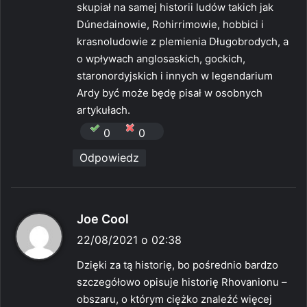
skupiał na samej historii ludów takich jak
Dúnedainowie, Rohirrimowie, hobbici i
krasnoludowie z plemienia Długobrodych, a
o wpływach anglosaskich, gockich,
staronordyjskich i innych w legendarium
Ardy być może będę pisał w osobnych
artykułach.
0
0
Odpowiedz
p
Joe Cool
i
22/08/2021 o 02:38
s
Dzięki za tą historię, bo pośrednio bardzo
z
szczegółowo opisuje historię Rhovanionu –
e
obszaru, o którym ciężko znaleźć więcej