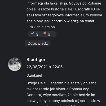
:
informacji dla laika jak ja. Gdybyś po Rohanie
opisał jeszcze historię Dale i Esgorath (O ile
są O tym szczegółowe informacje), to byłbym
spełniony jeśli chodzi o wiedzę na temat
ludzkich plemion.
0
0
Odpowiedz
p
Bluetiger
i
22/08/2021 o 22:06
s
Dziękuję!
z
Dzieje Dale i Esgaroth nie zostały opisane
e
tak obszernie jak historia Rohanu czy
:
Gondoru, więc możliwe, że nie będzie im
poświęcony osobny odcinek tej serii – ale w