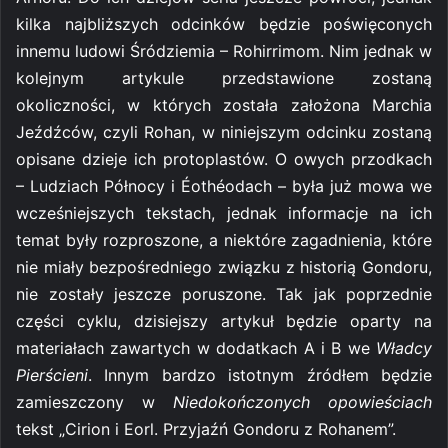
kilka najbliższych odcinków będzie poświęconych
innemu ludowi Śródziemia – Rohirrimom. Nim jednak w
kolejnym artykule przedstawione zostaną
okoliczności, w których została założona Marchia
Jeźdźców, czyli Rohan, w niniejszym odcinku zostaną
opisane dzieje ich protoplastów. O owych przodkach
– Ludziach Północy i Éothéodach – była już mowa we
wcześniejszych tekstach, jednak informacje na ich
temat były rozproszone, a niektóre zagadnienia, które
nie miały bezpośredniego związku z historią Gondoru,
nie zostały jeszcze poruszone. Tak jak poprzednie
części cyklu, dzisiejszy artykuł będzie oparty na
materiałach zawartych w dodatkach A i B we
Władcy
Pierścieni
. Innym bardzo istotnym źródłem będzie
zamieszczony w
Niedokończonych opowieściach
tekst „Cirion i Eorl. Przyjaźń Gondoru z Rohanem”.