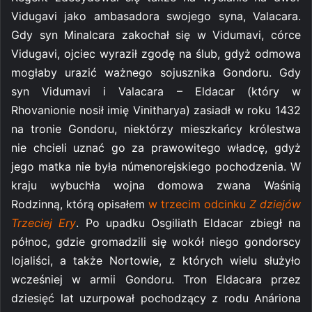
Vidugavi jako ambasadora swojego syna, Valacara.
Gdy syn Minalcara zakochał się w Vidumavi, córce
Vidugavi, ojciec wyraził zgodę na ślub, gdyż odmowa
mogłaby urazić ważnego sojusznika Gondoru. Gdy
syn Vidumavi i Valacara – Eldacar (który w
Rhovanionie nosił imię Vinitharya) zasiadł w roku 1432
na tronie Gondoru, niektórzy mieszkańcy królestwa
nie chcieli uznać go za prawowitego władcę, gdyż
jego matka nie była númenorejskiego pochodzenia. W
kraju wybuchła wojna domowa zwana Waśnią
Rodzinną, którą opisałem
w trzecim odcinku
Z dziejów
Trzeciej Ery
. Po upadku Osgiliath Eldacar zbiegł na
północ, gdzie gromadzili się wokół niego gondorscy
lojaliści, a także Nortowie, z których wielu służyło
wcześniej w armii Gondoru. Tron Eldacara przez
dziesięć lat uzurpował pochodzący z rodu Anáriona