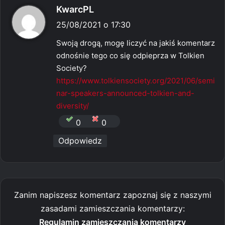
p
KwarcPL
i
25/08/2021 o 17:30
s
Swoją drogą, mogę liczyć na jakiś komentarz
z
odnośnie tego co się odpieprza w Tolkien
e
Society?
:
https://www.tolkiensociety.org/2021/06/semi
nar-speakers-announced-tolkien-and-
diversity/
0
0
Odpowiedz
Zanim napiszesz komentarz zapoznaj się z naszymi
zasadami zamieszczania komentarzy:
Regulamin zamieszczania komentarzy