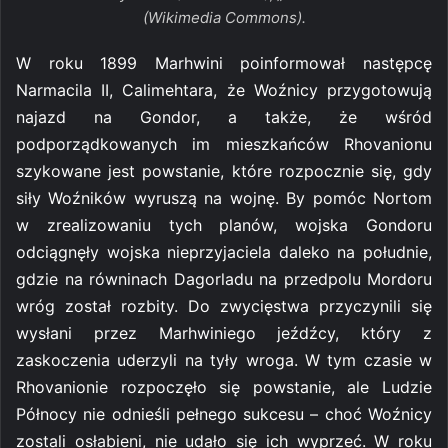
(Wikimedia Commons).
W roku 1899 Marhwini poinformował następcę
Narmacila II, Calimehtara, że Woźnicy przygotowują
najazd na Gondor, a także, że wśród
podporządkowanych im mieszkańców Rhovanionu
szykowane jest powstanie, które rozpocznie się, gdy
siły Woźników wyruszą na wojnę. By pomóc Nortom
w zrealizowaniu tych planów, wojska Gondoru
odciągnęły wojska nieprzyjaciela daleko na południe,
gdzie na równinach Dagorladu na przedpolu Mordoru
wróg został rozbity. Do zwycięstwa przyczynili się
wysłani przez Marhwiniego jeźdźcy, który z
zaskoczenia uderzyli na tyły wroga. W tym czasie w
Rhovanionie rozpoczęło się powstanie, ale Ludzie
Północy nie odnieśli pełnego sukcesu – choć Woźnicy
zostali osłabieni, nie udało się ich wyprzeć. W roku