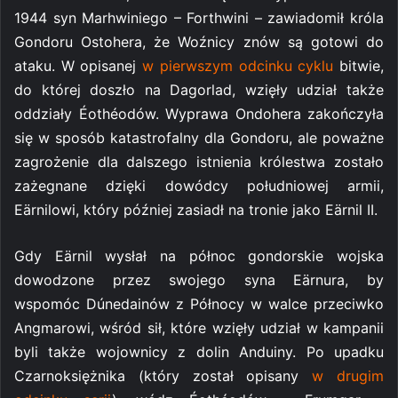
1944 syn Marhwiniego – Forthwini – zawiadomił króla
Gondoru Ostohera, że Woźnicy znów są gotowi do
ataku. W opisanej
w pierwszym odcinku cyklu
bitwie,
do której doszło na Dagorlad, wzięły udział także
oddziały Éothéodów. Wyprawa Ondohera zakończyła
się w sposób katastrofalny dla Gondoru, ale poważne
zagrożenie dla dalszego istnienia królestwa zostało
zażegnane dzięki dowódcy południowej armii,
Eärnilowi, który później zasiadł na tronie jako Eärnil II.
Gdy Eärnil wysłał na północ gondorskie wojska
dowodzone przez swojego syna Eärnura, by
wspomóc Dúnedainów z Północy w walce przeciwko
Angmarowi, wśród sił, które wzięły udział w kampanii
byli także wojownicy z dolin Anduiny. Po upadku
Czarnoksiężnika (który został opisany
w drugim