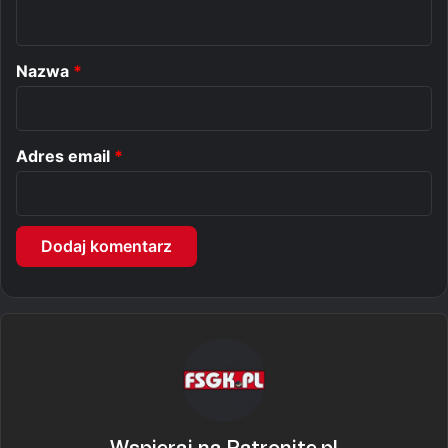
t
a
r
Nazwa
*
z
*
Adres email
*