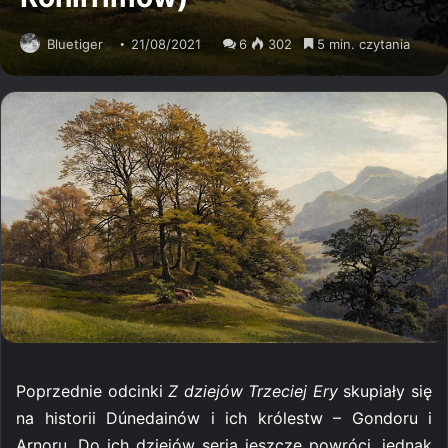
Bluetiger
21/08/2021
6
302
5 min. czytania
Poprzednie odcinki
Z dziejów Trzeciej Ery
skupiały się
na historii Dúnedainów i ich królestw – Gondoru i
Arnoru. Do ich dziejów seria jeszcze powróci, jednak