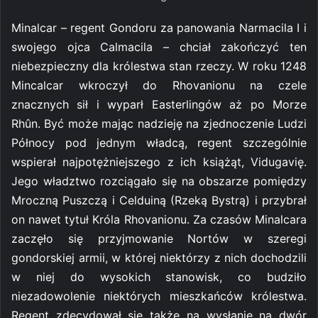
Minalcar – regent Gondoru za panowania Narmacila I i
swojego ojca Calmacila – chciał zakończyć ten
niebezpieczny dla królestwa stan rzeczy. W roku 1248
Mincalcar wkroczył do Rhovanionu na czele
znacznych sił i wyparł Easterlingów aż po Morze
Rhûn. Być może mając nadzieję na zjednoczenie Ludzi
Północy pod jednym władcą, regent szczególnie
wspierał najpotężniejszego z ich książąt, Vidugavię.
Jego władztwo rozciągało się na obszarze pomiędzy
Mroczną Puszczą i Celduiną (Rzeką Bystrą) i przybrał
on nawet tytuł Króla Rhovanionu. Za czasów Minalcara
zaczęło się przyjmowanie Nortów w szeregi
gondorskiej armii, w której niektórzy z nich dochodzili
w niej do wysokich stanowisk, co budziło
niezadowolenie niektórych mieszkańców królestwa.
Regent zdecydował się także na wysłanie na dwór