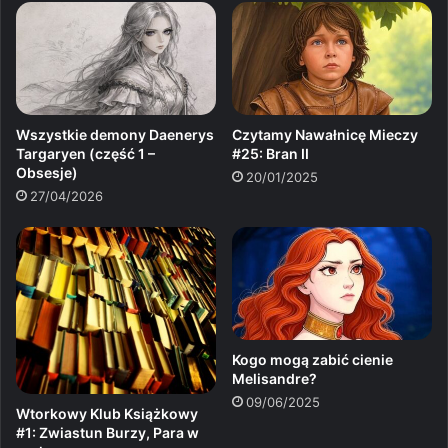
Wszystkie demony Daenerys
Czytamy Nawałnicę Mieczy
Targaryen (część 1 –
#25: Bran II
Obsesje)
20/01/2025
27/04/2026
Kogo mogą zabić cienie
Melisandre?
09/06/2025
Wtorkowy Klub Książkowy
#1: Zwiastun Burzy, Para w