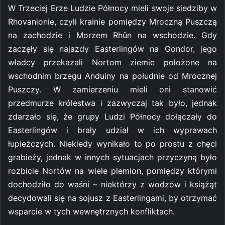
W Trzeciej Erze Ludzie Północy mieli swoje siedziby w
Rhovanionie, czyli krainie pomiędzy Mroczną Puszczą
na zachodzie i Morzem Rhûn na wschodzie. Gdy
zaczęły się najazdy Easterlingów na Gondor, jego
władcy przekazali Nortom ziemie położone na
wschodnim brzegu Anduiny na południe od Mrocznej
Puszczy. W zamierzeniu mieli oni stanowić
przedmurze królestwa i zazwyczaj tak było, jednak
zdarzało się, że grupy Ludzi Północy dołączały do
Easterlingów i brały udział w ich wyprawach
łupieżczych. Niekiedy wynikało to po prostu z chęci
grabieży, jednak w innych sytuacjach przyczyną było
rozbicie Nortów na wiele plemion, pomiędzy którymi
dochodziło do waśni – niektórzy z wodzów i książąt
decydowali się na sojusz z Easterlingami, by otrzymać
wsparcie w tych wewnętrznych konfliktach.