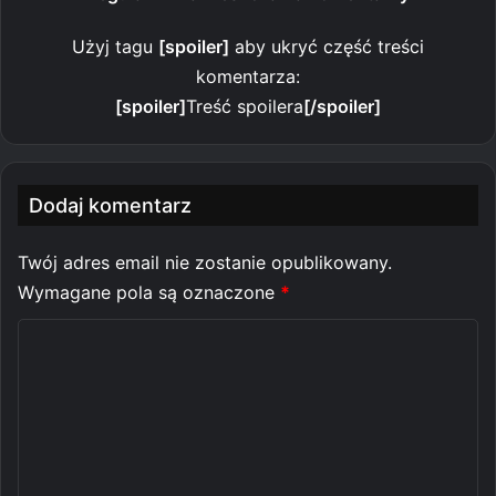
Użyj tagu
[spoiler]
aby ukryć część treści
komentarza:
[spoiler]
Treść spoilera
[/spoiler]
Dodaj komentarz
Twój adres email nie zostanie opublikowany.
Wymagane pola są oznaczone
*
K
o
m
e
n