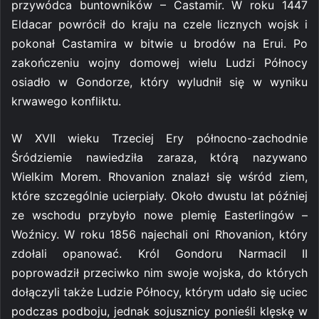
przywódca buntowników – Castamir. W roku 1447
Eldacar powrócił do kraju na czele licznych wojsk i
pokonał Castamira w bitwie u brodów na Erui. Po
zakończeniu wojny domowej wielu Ludzi Północy
osiadło w Gondorze, który wyludnił się w wyniku
krwawego konfliktu.
W XVII wieku Trzeciej Ery północno-zachodnie
Śródziemie nawiedziła zaraza, którą nazywano
Wielkim Morem. Rhovanion znalazł się wśród ziem,
które szczególnie ucierpiały. Około dwustu lat później
ze wschodu przybyło nowe plemię Easterlingów –
Woźnicy. W roku 1856 najechali oni Rhovanion, który
zdołali opanować. Król Gondoru Narmacil II
poprowadził przeciwko nim swoje wojska, do których
dołączyli także Ludzie Północy, którym udało się uciec
podczas podboju, jednak sojusznicy ponieśli klęskę w