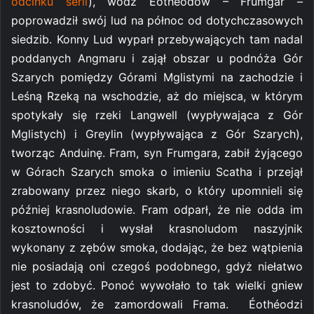
odcinku serii
), wódz Éothéodów – Frumgar –
poprowadził swój lud na północ od dotychczasowych
siedzib. Konny Lud wyparł przebywających tam nadal
poddanych Angmaru i zajął obszar u podnóża Gór
Szarych pomiędzy Górami Mglistymi na zachodzie i
Leśną Rzeką na wschodzie, aż do miejsca, w którym
spotykały się rzeki Langwell (wypływająca z Gór
Mglistych) i Greylin (wypływająca z Gór Szarych),
tworząc Anduinę. Fram, syn Frumgara, zabił żyjącego
w Górach Szarych smoka o imieniu Scatha i przejął
zrabowany przez niego skarb, o który upomnieli się
później krasnoludowie. Fram odparł, że nie odda im
kosztowności i wysłał krasnoludom naszyjnik
wykonany z zębów smoka, dodając, że bez wątpienia
nie posiadają oni czegoś podobnego, gdyż niełatwo
jest to zdobyć. Ponoć wywołało to tak wielki gniew
krasnoludów, że zamordowali Frama. Éothéodzi