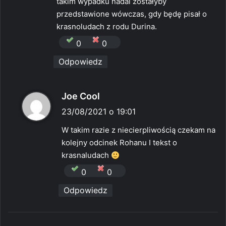
takim wypadku nadal zostałyby
przedstawione wówczas, gdy będę pisał o
krasnoludach z rodu Durina.
0
0
Odpowiedz
p
Joe Cool
i
23/08/2021 o 19:01
s
W takim razie z niecierpliwością czekam na
z
kolejny odcinek Rohanu I tekst o
e
krasnaludach
:
0
0
Odpowiedz