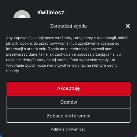
p
Kwiliniosz
i
10/08/2020 o 21:12
Zarządzaj zgodą
s
Tuż po oblężeniu Królewskiej Przystani.
z
Aby zapewnić jak najlepsze wrażenia, korzystamy z technologii, takich
Pytanie na ile zadziałał spryt Cersei, a na ile
jak pliki cookie, do przechowywania i/lub uzyskiwania dostępu do
e
niechęć Tywina.
informacji o urządzeniu. Zgoda na te technologie pozwoli nam
:
przetwarzać dane, takie jak zachowanie podczas przeglądania lub
0
0
unikalne identyfikatory na tej stronie. Brak wyrażenia zgody lub
wycofanie zgody może niekorzystnie wpłynąć na niektóre cechy i
Odpowiedz
funkcje.
Akceptuję
p
Robert Snow
i
10/08/2020 o 21:47
Odmów
s
Nie trzeba było wielkiego sprytu, żeby
z
Zobacz preferencje
naskarżyć ojcu na nieprzytomnego
e
Tyriona. Karzeł podjął kilka działań, które
Polityka prywatności
:
nie mogły spodobać się Tywinowi. Dalej