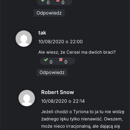
0
0
Odpowiedz
p
tak
i
10/08/2020 o 22:00
s
Ale wiesz, że Cersei ma dwóch braci?
z
0
0
e
Odpowiedz
:
p
Robert Snow
i
10/08/2020 o 22:14
s
Jeżeli chodzi o Tyriona to ja tu nie widzę
z
żadnego lęku tylko nienawiść. Owszem,
e
może nieco irracjonalną, ale dającą się