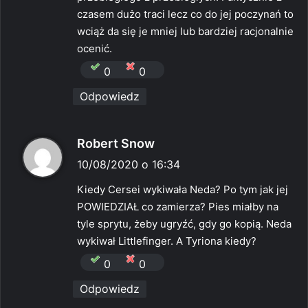
czasem dużo traci lecz co do jej poczynań to
wciąż da się je mniej lub bardziej racjonalnie
ocenić.
0
0
Odpowiedz
p
Robert Snow
i
10/08/2020 o 16:34
s
Kiedy Cersei wykiwała Neda? Po tym jak jej
z
POWIEDZIAŁ co zamierza? Pies miałby na
e
tyle sprytu, żeby ugryźć, gdy go kopią. Neda
:
wykiwał Littlefinger. A Tyriona kiedy?
0
0
Odpowiedz