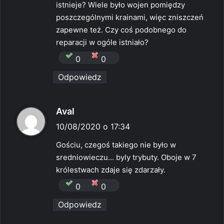
istnieje? Wiele było wojen pomiędzy
poszczególnymi krainami, więc zniszczeń
zapewne też. Czy coś podobnego do
reparacji w ogóle istniało?
0
0
Odpowiedz
p
Aval
i
10/08/2020 o 17:34
s
Gościu, czegoś takiego nie było w
z
sredniowieczu… byly trybuty. Oboje w 7
e
królestwach zdaje się zdarzały.
:
0
0
Odpowiedz