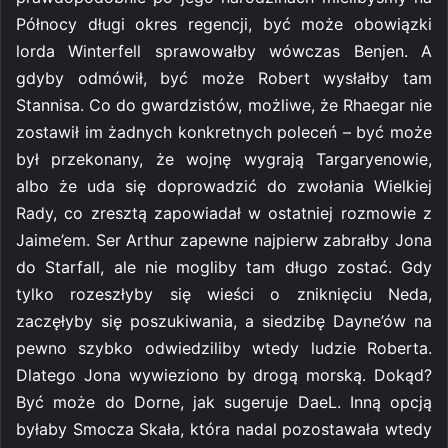
Północy długi okres regencji, być może obowiązki
lorda Winterfell sprawowałby wówczas Benjen. A
gdyby odmówił, być może Robert wysłałby tam
Stannisa. Co do gwardzistów, możliwe, że Rhaegar nie
zostawił im żadnych konkretnych poleceń – być może
był przekonany, że wojnę wygrają Targaryenowie,
albo że uda się doprowadzić do zwołania Wielkiej
Rady, co zresztą zapowiadał w ostatniej rozmowie z
Jaime’em. Ser Arthur zapewne najpierw zabrałby Jona
do Starfall, ale nie mogliby tam długo zostać. Gdy
tylko rozeszłyby się wieści o zniknięciu Neda,
zaczęłyby się poszukiwania, a siedzibę Dayne’ów na
pewno szybko odwiedziliby wtedy ludzie Roberta.
Dlatego Jona wywieziono by drogą morską. Dokąd?
Być może do Dorne, jak sugeruje DaeL. Inną opcją
byłaby Smocza Skała, która nadal pozostawała wtedy