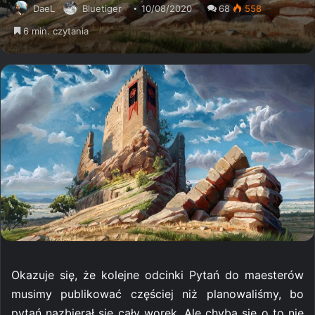
DaeL
Bluetiger
10/08/2020
68
558
6 min. czytania
Okazuje się, że kolejne odcinki Pytań do maesterów
musimy publikować częściej niż planowaliśmy, bo
pytań nazbierał się cały worek. Ale chyba się o to nie