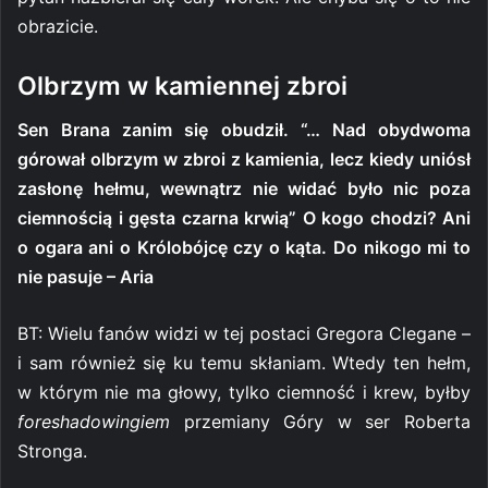
obrazicie.
Olbrzym w kamiennej zbroi
Sen Brana zanim się obudził. “… Nad obydwoma
górował olbrzym w zbroi z kamienia, lecz kiedy uniósł
zasłonę hełmu, wewnątrz nie widać było nic poza
ciemnością i gęsta czarna krwią” O kogo chodzi? Ani
o ogara ani o Królobójcę czy o kąta. Do nikogo mi to
nie pasuje – Aria
BT: Wielu fanów widzi w tej postaci Gregora Clegane –
i sam również się ku temu skłaniam. Wtedy ten hełm,
w którym nie ma głowy, tylko ciemność i krew, byłby
foreshadowingiem
przemiany Góry w ser Roberta
Stronga.