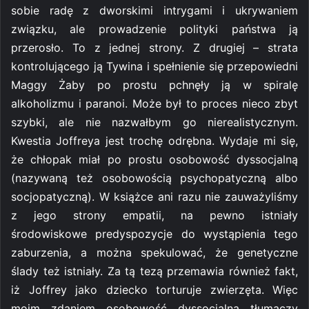
sobie radę z dworskimi intrygami i ukrywaniem
związku, ale prowadzenie polityki państwa ją
przerosło. To z jednej strony. Z drugiej – strata
kontrolującego ją Tywina i spełnienie się przepowiedni
Maggy Żaby po prostu pchnęły ją w spiralę
alkoholizmu i paranoi. Może był to proces nieco zbyt
szybki, ale nie nazwałbym go nierealistycznym.
Kwestia Joffreya jest trochę odrębna. Wydaje mi się,
że chłopak miał po prostu osobowość dyssocjalną
(nazywaną też osobowością psychopatyczną albo
socjopatyczną). W książce ani razu nie zauważyliśmy
z jego strony empatii, na pewno istniały
środowiskowe predyspozycje do wystąpienia tego
zaburzenia, a można spekulować, że genetyczne
ślady też istniały. Za tą tezą przemawia również fakt,
iż Joffrey jako dziecko torturuje zwierzęta. Więc
moim zdaniem osobowość dyssocjalna tłumaczy