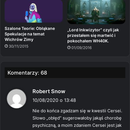
Szalone Teorie: Obłąkane
„Lord Inkwizytor” czyli jak
Spekulacje na temat
przestałem się martwić i
Wichrów Zimy
pokochałem WH40K.
30/11/2015
01/09/2016
Komentarzy: 68
p
Robert Snow
i
10/08/2020 o 13:48
s
Nie do końca zgadzam się w kwestii Cersei.
z
Słowo „obłęd” sugerowałoby jakąś chorobę
e
psychiczną, a moim zdaniem Cersei jest jak