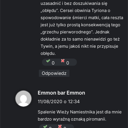
:
uzasadnić i bez doszukiwania się
„obłędu”. Cersei obwinia Tyriona o
spowodowanie śmierci matki, cała reszta
jest już tylko prostą konsekwencją tego
„grzechu pierworodnego”. Jednak
dokładnie za to samo nienawidzi go też
Tywin, a jemu jakoś nikt nie przypisuje
obłędu.
0
0
Odpowiedz
p
Emmon bar Emmon
i
11/08/2020 o 12:34
s
Spalenie Wieży Namiestnika jest dla mnie
z
bardzo wyraźną oznaką piromanii.
e