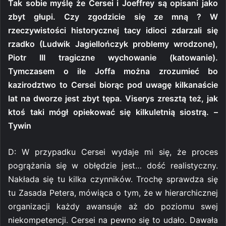
Tak sobie myślę że Cersei i Joeffrey są opisani jako
zbyt głupi. Czy zgodzicie się ze mną ? W
rzeczywistości historycznej tacy idioci zdarzali się
rzadko (Ludwik Jagiellończyk problemy wrodzone),
Piotr III tragiczne wychowanie (katowanie).
Tymczasem o ile Joffa można zrozumieć bo
kazirodztwo to Cersei biorąc pod uwagę kilkanaście
lat na dworze jest zbyt tępa. Viserys zresztą też, jak
ktoś taki mógł opiekować się kilkuletnią siostrą. –
Tywin
D: W przypadku Cersei wydaje mi się, że proces
pogrążania się w obłędzie jest… dość realistyczny.
Nakłada się tu kilka czynników. Trochę sprawdza się
tu Zasada Petera, mówiąca o tym, że w hierarchicznej
organizacji każdy awansuje aż do poziomu swej
niekompetencji. Cersei na pewno się to udało. Dawała