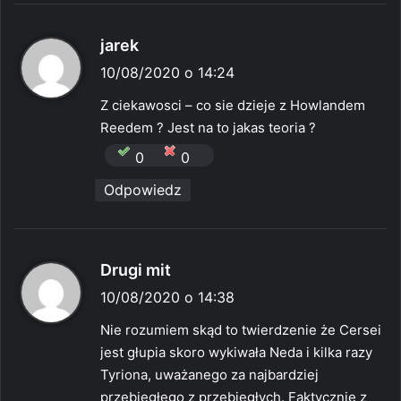
p
jarek
i
10/08/2020 o 14:24
s
Z ciekawosci – co sie dzieje z Howlandem
z
Reedem ? Jest na to jakas teoria ?
e
0
0
:
Odpowiedz
p
Drugi mit
i
10/08/2020 o 14:38
s
Nie rozumiem skąd to twierdzenie że Cersei
z
jest głupia skoro wykiwała Neda i kilka razy
e
Tyriona, uważanego za najbardziej
:
przebiegłego z przebiegłych. Faktycznie z