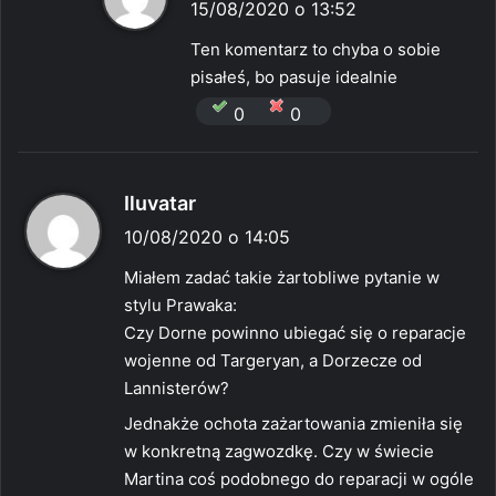
i
15/08/2020 o 13:52
s
Ten komentarz to chyba o sobie
z
pisałeś, bo pasuje idealnie
e
0
0
:
p
Iluvatar
i
10/08/2020 o 14:05
s
Miałem zadać takie żartobliwe pytanie w
z
stylu Prawaka:
e
Czy Dorne powinno ubiegać się o reparacje
:
wojenne od Targeryan, a Dorzecze od
Lannisterów?
Jednakże ochota zażartowania zmieniła się
w konkretną zagwozdkę. Czy w świecie
Martina coś podobnego do reparacji w ogóle