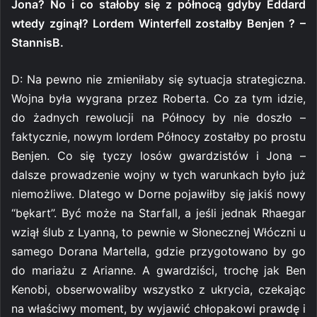
Jona? No i co stałoby się z północą gdyby Eddard
wtedy zginął? Lordem Winterfell zostałby Benjen ? –
StannisB.
D: Na pewno nie zmieniłaby się sytuacja strategiczna.
Wojna była wygrana przez Roberta. Co za tym idzie,
do żadnych rewolucji na Północy by nie doszło –
faktycznie, nowym lordem Północy zostałby po prostu
Benjen. Co się tyczy losów gwardzistów i Jona –
dalsze prowadzenie wojny w tych warunkach było już
niemożliwe. Dlatego w Dorne pojawiłby się jakiś nowy
“bękart”. Być może na Starfall, a jeśli jednak Rhaegar
wziął ślub z Lyanną, to pewnie w Słonecznej Włóczni u
samego Dorana Martella, gdzie przygotowano by go
do mariażu z Arianne. A gwardziści, trochę jak Ben
Kenobi, obserwowaliby wszystko z ukrycia, czekając
na właściwy moment, by wyjawić chłopakowi prawdę i