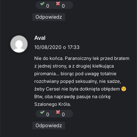
0
0
Odpowiedz
p
Aval
i
10/08/2020 o 17:33
s
Nie do końca. Paranoiczny lek przed bratem
z
z jednej strony, a z drugiej kiełkująca
e
piromania… biorąc pod uwagę totalnie
:
rozchwiany popęd seksualny, nie sadze,
żeby Cersei nie była dotknięta obłędem
Btw, oba naprawdę pasuje na córkę
Szalonego Króla.
0
0
Odpowiedz