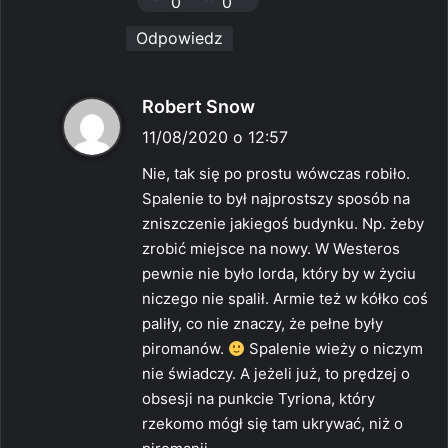
0
0
:
Odpowiedz
p
Robert Snow
i
11/08/2020 o 12:57
s
Nie, tak się po prostu wówczas robiło.
z
Spalenie to był najprostszy sposób na
e
zniszczenie jakiegoś budynku. Np. żeby
:
zrobić miejsce na nowy. W Westeros
pewnie nie było lorda, który by w życiu
niczego nie spalił. Armie też w kółko coś
paliły, co nie znaczy, że pełne były
piromanów.
Spalenie wieży o niczym
nie świadczy. A jeżeli już, to prędzej o
obsesji na punkcie Tyriona, który
rzekomo mógł się tam ukrywać, niż o