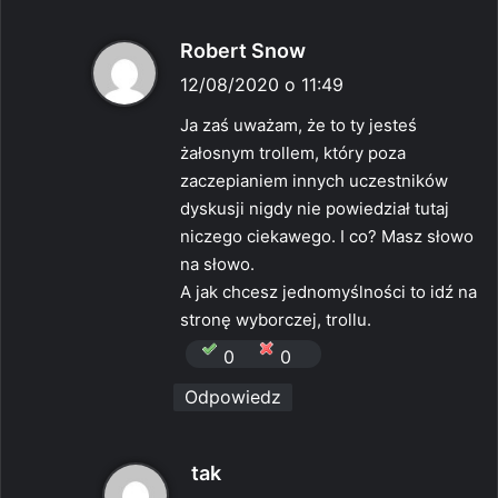
p
Robert Snow
i
12/08/2020 o 11:49
s
Ja zaś uważam, że to ty jesteś
z
żałosnym trollem, który poza
e
zaczepianiem innych uczestników
:
dyskusji nigdy nie powiedział tutaj
niczego ciekawego. I co? Masz słowo
na słowo.
A jak chcesz jednomyślności to idź na
stronę wyborczej, trollu.
0
0
Odpowiedz
p
tak