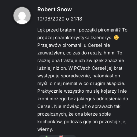
p
Robert Snow
i
10/08/2020 o 21:18
s
Lęk przed bratem i początki piromanii? To
z
prędzej charakterystyka Daenerys.
e
Przejawów piromanii u Cersei nie
:
zauważyłem, co zaś do reszty, hmm. To
raczej ona traktuje ich związek znacznie
luźniej niż on. W POVach Cersei jej brat
występuje sporadycznie, natomiast on
myśli o niej niemal w co drugim akapicie.
Praktycznie wszystko mu się kojarzy i nie
zrobi niczego bez jakiegoś odniesienia do
Cersei. Nie mówiąc już o sprawach tak
prozaicznych, że ona bierze sobie
kochanków, podczas gdy on pozostaje jej
wierny.