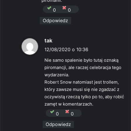
piromanii.
0
0
Odpowiedz
p
tak
i
12/08/2020 o 10:36
s
Nie samo spalenie było tutaj oznaką
z
piromancji, ale raczej celebracja tego
e
wydarzenia.
:
Robert Snow natomiast jest trollem,
który zawsze musi się nie zgadzać z
oczywistą rzeczą tylko po to, aby robić
zamęt w komentarzach.
0
0
Odpowiedz