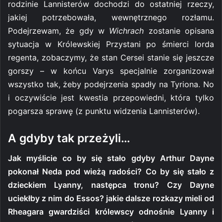
rodzinie Lannisterów dochodzi do ostatniej rzeczy,
jakiej potrzebowała, wewnętrznego rozłamu.
Podejrzewam, że gdy w
Wichrach
zostanie opisana
sytuacja w Królewskiej Przystani po śmierci lorda
regenta, zobaczymy, że stan Cersei stanie się jeszcze
gorszy – w końcu Varys specjalnie zorganizował
wszystko tak, żeby podejrzenia spadły na Tyriona. No
i oczywiście jest kwestia przepowiedni, która tylko
pogarsza sprawę (z punktu widzenia Lannisterów).
A gdyby tak przeżyli…
Jak myślicie co by się stało gdyby Arthur Dayne
pokonał Neda pod wieżą radości? Co by się stało z
dzieckiem Lyanny, następca tronu? Czy Dayne
uciekłby z nim do Essos? jakie dalsze rozkazy mieli od
Rheagara gwardziści królewscy odnośnie Lyanny i