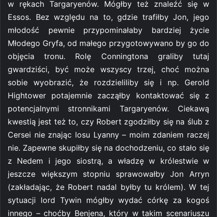
w rękach Targaryenów. Mógłby też znaleźć się w
Essos. Bez względu na to, gdzie trafiłby Jon, jego
młodość pewnie przypominałaby bardziej życie
Młodego Gryfa, od małego przygotowywano by go do
objęcia tronu. Rolę Conningtona graliby tutaj
gwardziści, być może wszyscy trzej, choć można
sobie wyobrazić, że rozdzieliliby się i np. Gerold
Hightower potajemnie zacząłby kontaktować się z
potencjalnymi stronnikami Targaryenów. Ciekawą
kwestią jest też to, czy Robert zgodziłby się na ślub z
Cersei nie znając losu Lyanny – moim zdaniem raczej
nie. Zapewne skupiłby się na dochodzeniu, co stało się
z Nedem i jego siostrą, a władzę w królestwie w
jeszcze większym stopniu sprawowałby Jon Arryn
(zakładając, że Robert nadal byłby tu królem). W tej
sytuacji lord Tywin mógłby wydać córkę za kogoś
innego – choćby Benjena, który w takim scenariuszu