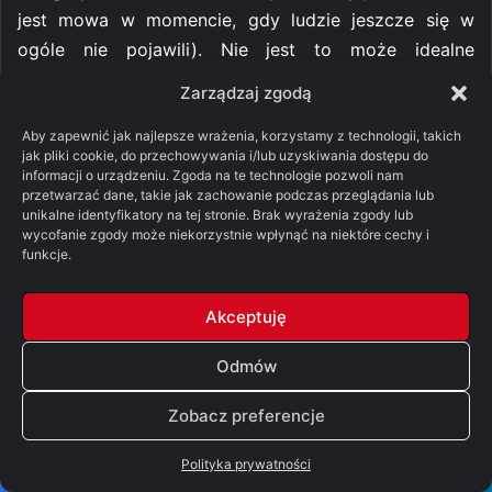
jest mowa w momencie, gdy ludzie jeszcze się w
ogóle nie pojawili). Nie jest to może idealne
rozwiązanie, ale sam przypuszczam, że wszystkie trzy
Zarządzaj zgodą
powyższe teorie są poprawne. Po prostu różne grupy
orków w różnym okresie mają różne pochodzenie i
Aby zapewnić jak najlepsze wrażenia, korzystamy z technologii, takich
jak pliki cookie, do przechowywania i/lub uzyskiwania dostępu do
mogą nie być w ogóle spokrewnieni z innymi. W
informacji o urządzeniu. Zgoda na te technologie pozwoli nam
każdym razie w kontekście powyższego pytania
przetwarzać dane, takie jak zachowanie podczas przeglądania lub
unikalne identyfikatory na tej stronie. Brak wyrażenia zgody lub
najważniejsze jest dla nas to, że każda z teorii na
wycofanie zgody może niekorzystnie wpłynąć na niektóre cechy i
temat orków (poza tą o szlamie i błocie, którą
funkcje.
odrzucił sam autor) sugeruje, że rozmnażają się oni
płciowo – zresztą wiemy na pewno, że przynajmniej
Akceptuję
Azog miał syna, który na dodatek odziedziczył jego
Odmów
władzę. To z kolei nasuwa wniosek, że istnieją
orkowie-kobiety i orkowie-dzieci. Nie wiadomo,
Zobacz preferencje
dlaczego nie pojawiają się w samych książkach – być
może mamy tu do czynienia z podobną sytuacją jak u
Polityka prywatności