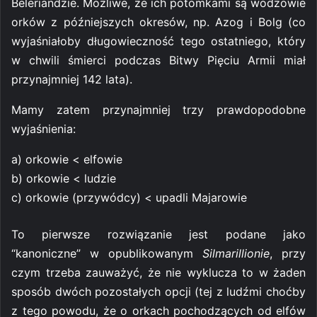
Beleriandzie. Możliwe, że ich potomkami są wodzowie
orków z późniejszych okresów, np. Azog i Bolg (co
wyjaśniałoby długowieczność tego ostatniego, który
w chwili śmierci podczas Bitwy Pięciu Armii miał
przynajmniej 142 lata).
Mamy zatem przynajmniej trzy prawdopodobne
wyjaśnienia:
a) orkowie < elfowie
b) orkowie < ludzie
c) orkowie (przywódcy) < upadli Majarowie
To pierwsze rozwiązanie jest podane jako
“kanoniczne” w opublikowanym
Silmarillionie
, przy
czym trzeba zauważyć, że nie wyklucza to w żaden
sposób dwóch pozostałych opcji (tej z ludźmi choćby
z tego powodu, że o orkach pochodzących od elfów