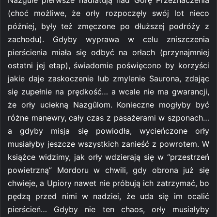
(choć możliwe, że orły rozpoczęły swój lot nieco
później, były też zmęczone po dłuższej podróży z
zachodu). Gdyby wyprawa w celu zniszczenia
pierścienia miała się odbyć na orłach (przynajmniej
ostatni jej etap), świadomie poświęcono by korzyści
jakie daje zaskoczenie lub zmylenie Saurona, zdając
się zupełnie na prędkość… a wcale nie ma gwarancji,
że orły uciekną Nazgûlom. Konieczne mogłyby być
różne manewry, cały czas z pasażerami w szponach…
a gdyby misja się powiodła, wycieńczone orły
musiałyby jeszcze wszystkich zanieść z powrotem. W
książce widzimy, jak orły wdzierają się w “przestrzeń
powietrzną” Mordoru w chwili, gdy obrona już się
chwieje, a Upiory nawet nie próbują ich zatrzymać, bo
pędzą przed nimi w nadziei, że uda się im ocalić
pierścień… Gdyby nie ten chaos, orły musiałyby