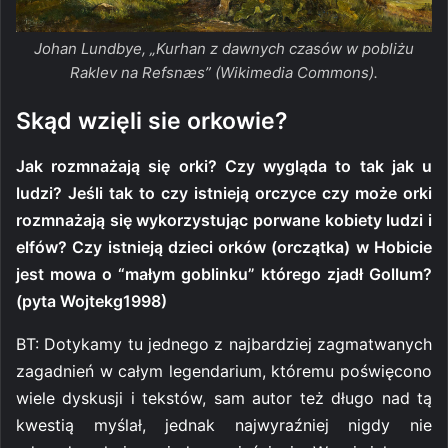
Johan Lundbye, „Kurhan z dawnych czasów w pobliżu
Raklev na Refsnæs” (Wikimedia Commons).
Skąd wzięli sie orkowie?
Jak rozmnażają się orki? Czy wygląda to tak jak u
ludzi? Jeśli tak to czy istnieją orczyce czy może orki
rozmnażają się wykorzystując porwane kobiety ludzi i
elfów? Czy istnieją dzieci orków (orczątka) w Hobicie
jest mowa o “małym goblinku” którego zjadł Gollum?
(pyta Wojtekg1998)
BT: Dotykamy tu jednego z najbardziej zagmatwanych
zagadnień w całym legendarium, któremu poświęcono
wiele dyskusji i tekstów, sam autor też długo nad tą
kwestią myślał, jednak najwyraźniej nigdy nie