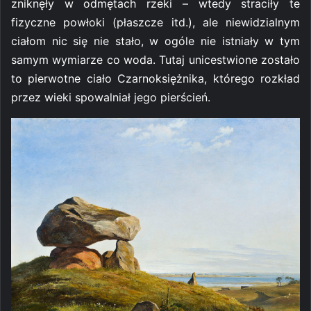
zniknęły w odmętach rzeki – wtedy straciły te
fizyczne powłoki (płaszcze itd.), ale niewidzialnym
ciałom nic się nie stało, w ogóle nie istniały w tym
samym wymiarze co woda. Tutaj unicestwione zostało
to pierwotne ciało Czarnoksiężnika, którego rozkład
przez wieki spowalniał jego pierścień.