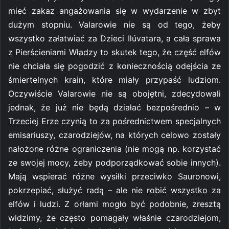
mieć zakaz angażowania się w wydarzenie w zbyt
dużym stopniu. Valarowie nie są od tego, żeby
wszystko załatwiać za Dzieci Ilúvatara, a cała sprawa
z Pierścieniami Władzy to skutek tego, że część elfów
nie chciała się pogodzić z koniecznością odejścia ze
śmiertelnych krain, które miały przypaść ludziom.
Oczywiście Valarowie nie są obojętni, zdecydowali
jednak, że już nie będą działać bezpośrednio – w
Trzeciej Erze czynią to za pośrednictwem specjalnych
emisariuszy, czarodziejów, na których celowo zostały
nałożone różne ograniczenia (nie mogą np. korzystać
ze swojej mocy, żeby podporządkować sobie innych).
Mają wspierać różne wysiłki przeciwko Sauronowi,
pokrzepiać, służyć radą – ale nie robić wszystko za
elfów i ludzi. Z orłami mogło być podobnie, zresztą
widzimy, że często pomagały właśnie czarodziejom,