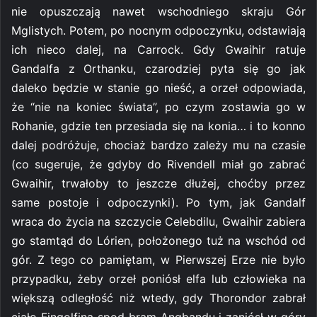
nie opuszczają nawet wschodniego skraju Gór
Mglistych. Potem, po nocnym odpoczynku, odstawiają
ich nieco dalej, na Carrock. Gdy Gwaihir ratuje
Gandalfa z Orthanku, czarodziej pyta się go jak
daleko będzie w stanie go nieść, a orzeł odpowiada,
że “nie na koniec świata”, po czym zostawia go w
Rohanie, gdzie ten przesiada się na konia… i to konno
dalej podróżuje, chociaż bardzo zależy mu na czasie
(co sugeruje, że gdyby do Rivendell miał go zabrać
Gwaihir, trwałoby to jeszcze dłużej, choćby przez
same postoje i odpoczynki). Po tym, jak Gandalf
wraca do życia na szczycie Celebdilu, Gwaihir zabiera
go stamtąd do Lórien, położonego tuż na wschód od
gór. Z tego co pamiętam, w Pierwszej Erze nie było
przypadku, żeby orzeł poniósł elfa lub człowieka na
większą odległość niż wtedy, gdy Thorondor zabrał
ciało Fingolfina spod bram Angbandu i zaniósł w góry