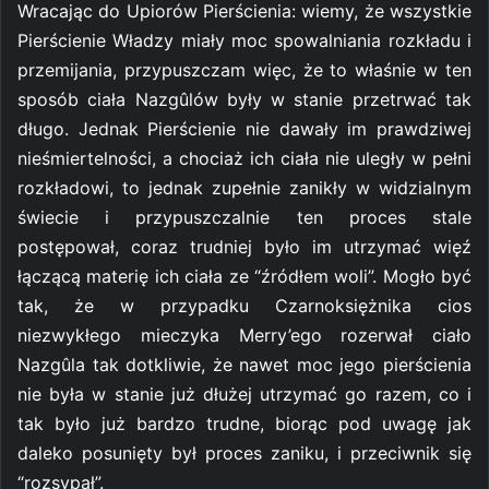
Wracając do Upiorów Pierścienia: wiemy, że wszystkie
Pierścienie Władzy miały moc spowalniania rozkładu i
przemijania, przypuszczam więc, że to właśnie w ten
sposób ciała Nazgûlów były w stanie przetrwać tak
długo. Jednak Pierścienie nie dawały im prawdziwej
nieśmiertelności, a chociaż ich ciała nie uległy w pełni
rozkładowi, to jednak zupełnie zanikły w widzialnym
świecie i przypuszczalnie ten proces stale
postępował, coraz trudniej było im utrzymać więź
łączącą materię ich ciała ze “źródłem woli”. Mogło być
tak, że w przypadku Czarnoksiężnika cios
niezwykłego mieczyka Merry’ego rozerwał ciało
Nazgûla tak dotkliwie, że nawet moc jego pierścienia
nie była w stanie już dłużej utrzymać go razem, co i
tak było już bardzo trudne, biorąc pod uwagę jak
daleko posunięty był proces zaniku, i przeciwnik się
“rozsypał”.