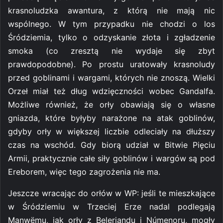
krasnoludzka awantura, z którą nie mają nic
wspólnego. W tym przypadku nie chodzi o los
Śródziemia, tylko o odzyskanie złota i zgładzenie
smoka (co zresztą nie wydaje się zbyt
prawdopodobne). Po prostu uratowały krasnoludy
przed goblinami i wargami, których nie znoszą. Wielki
Orzeł miał też dług wdzięczności wobec Gandalfa.
Możliwe również, że orły obawiają się o własne
gniazda, które byłyby narażone na atak goblinów,
gdyby orły w większej liczbie odleciały na dłuższy
czas na wschód. Gdy biorą udział w Bitwie Pięciu
Armii, praktycznie całe siły goblinów i wargów są pod
Ereborem, więc tego zagrożenia nie ma.
Jeszcze wracając do orłów w WP: jeśli te mieszkające
w Śródziemiu w Trzeciej Erze nadal podlegają
Manwëmu, jak orły z Beleriandu i Númenoru, mogły