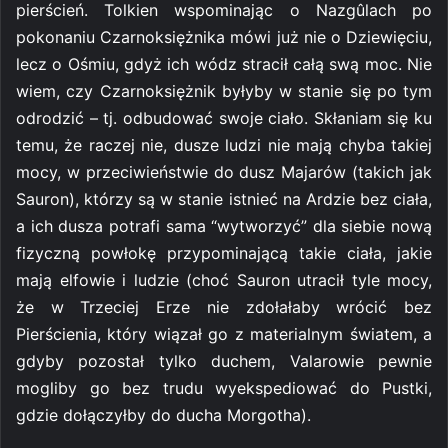
pierścień. Tolkien wspominając o Nazgûlach po
pokonaniu Czarnoksiężnika mówi już nie o Dziewięciu,
lecz o Ośmiu, gdyż ich wódz stracił całą swą moc. Nie
wiem, czy Czarnoksiężnik byłyby w stanie się po tym
odrodzić – tj. odbudować swoje ciało. Skłaniam się ku
temu, że raczej nie, dusze ludzi nie mają chyba takiej
mocy, w przeciwieństwie do dusz Majarów (takich jak
Sauron), którzy są w stanie istnieć na Ardzie bez ciała,
a ich dusza potrafi sama “wytworzyć” dla siebie nową
fizyczną powłokę przypominającą takie ciała, jakie
mają elfowie i ludzie (choć Sauron utracił tyle mocy,
że w Trzeciej Erze nie zdołałaby wrócić bez
Pierścienia, który wiązał go z materialnym światem, a
gdyby pozostał tylko duchem, Valarowie pewnie
mogliby go bez trudu wyekspediować do Pustki,
gdzie dołączyłby do ducha Morgotha).