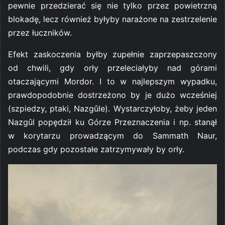
pewnie przedzierać się nie tylko przez powietrzną
blokadę, lecz również byłyby narażone na zestrzelenie
przez łuczników.
Efekt zaskoczenia byłby zupełnie zaprzepaszczony
od chwili, gdy orły przeleciałyby nad górami
otaczającymi Mordor. I to w najlepszym wypadku,
prawdopodobnie dostrzeżono by je dużo wcześniej
(szpiedzy, ptaki, Nazgûle). Wystarczyłoby, żeby jeden
Nazgûl popędził ku Górze Przeznaczenia i np. stanął
w korytarzu prowadzącym do Sammath Naur,
podczas gdy pozostałe zatrzymywały by orły.