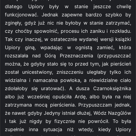
dlatego Upiory były w stanie jeszcze chwilę
funkcjonować. Jednak zapewne bardzo szybko by
zginęły, gdyż już nic nie byłoby w stanie zatrzymać,
czy choćby spowolnić, procesu ich zaniku i rozkładu.
Tak czy inaczej, w ostatecznie wydanej wersji książki
Upiory giną, wpadając w ognistą zamieć, która
rozszalała nad Górą Przeznaczenia (przypuszczać
można, że gdyby stało się to przed tym, jak pierścień
został unicestwiony, zniszczeniu uległaby tylko ich
widzialna i namacalna powłoka, a niewidzialne ciało
zdołałoby się uratować). A dusza Czarnoksiężnika
albo już wcześniej opuściła Ardę, albo była na niej
zatrzymana mocą pierścienia. Przypuszczam jednak,
że nawet gdyby Jedyny istniał dłużej, Wódz Nazgûlów
i tak już nigdy by fizycznie nie powrócił. To była
zupełnie inna sytuacja niż wtedy, kiedy Upiory