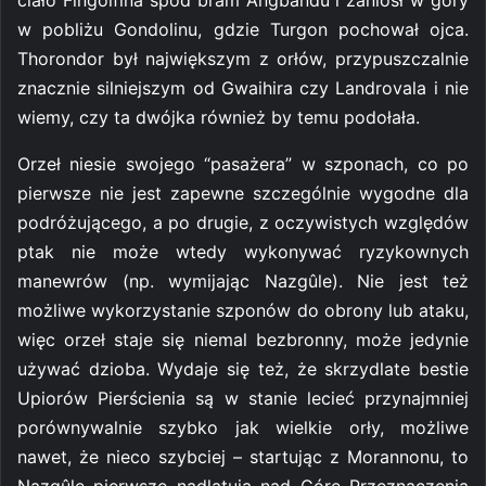
w pobliżu Gondolinu, gdzie Turgon pochował ojca.
Thorondor był największym z orłów, przypuszczalnie
znacznie silniejszym od Gwaihira czy Landrovala i nie
wiemy, czy ta dwójka również by temu podołała.
Orzeł niesie swojego “pasażera” w szponach, co po
pierwsze nie jest zapewne szczególnie wygodne dla
podróżującego, a po drugie, z oczywistych względów
ptak nie może wtedy wykonywać ryzykownych
manewrów (np. wymijając Nazgûle). Nie jest też
możliwe wykorzystanie szponów do obrony lub ataku,
więc orzeł staje się niemal bezbronny, może jedynie
używać dzioba. Wydaje się też, że skrzydlate bestie
Upiorów Pierścienia są w stanie lecieć przynajmniej
porównywalnie szybko jak wielkie orły, możliwe
nawet, że nieco szybciej – startując z Morannonu, to
Nazgûle pierwsze nadlatują nad Górę Przeznaczenia