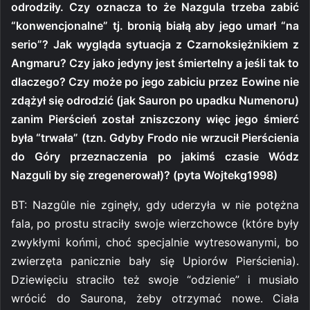
odrodziły. Czy oznacza to że Nazgula trzeba zabić
“konwencjonalne” tj. bronią białą aby jego umarł “na
serio”? Jak wygląda sytuacja z Czarnoksiężnikiem z
Angmaru? Czy jako jedyny jest śmiertelny a jeśli tak to
dlaczego? Czy może po jego zabiciu przez Eowine nie
zdążył się odrodzić (jak Sauron po upadku Numenoru)
zanim Pierścień został zniszczony więc jego śmierć
była “trwała” (tzn. Gdyby Frodo nie wrzucił Pierścienia
do Góry przeznaczenia po jakimś czasie Wódz
Nazguli by się zregenerował)? (pyta Wojtekg1998)
BT: Nazgûle nie zginęły, gdy uderzyła w nie potężna
fala, po prostu straciły swoje wierzchowce (które były
zwykłymi końmi, choć specjalnie wytresowanymi, bo
zwierzęta panicznie bały się Upiorów Pierścienia).
Dziewięciu straciło też swoje “odzienie” i musiało
wrócić do Saurona, żeby otrzymać nowe. Ciała