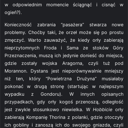
w odpowiednim momencie ściągnąć i cisnąć w
ogień?).
Konieczność zabrania “pasażera” stwarza nowe
problemy. Choćby taki, że orzeł może się po prostu
zmęczyć. Warto zauważyć, że kiedy orły zabierają
nieprzytomnych Froda i Sama ze stoków Góry
Przeznaczenia, muszą ich jedynie donieść do miejsca,
gdzie zostały wojska Aragorna, czyli tuż pod
Morannon. Dystans jest nieporównywalnie mniejszy
niż ten, który “Powietrzna Drużyna” musiałaby
pokonać w drugą stronę (startując w najlepszym
wypadku z Gondoru). W innych opisanych
przypadkach, gdy orły kogoś przenoszą, odległość
jest zwykle stosunkowo niewielka. W
Hobbicie
orły
zabierają Kompanię Thorina z polanki, gdzie otoczyły
ich gobliny i zanoszą ich do swojego gniazda, czyli