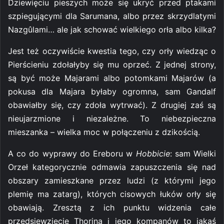
Dziewięciu pieszych może się ukryć przed ptakami
szpiegującymi dla Sarumana, albo przez skrzydlatymi
Nazgûlami… ale jak schować wielkiego orła albo kilka?
Jest też oczywiście kwestia tego, czy orły wiedząc o
Pierścieniu zdołałyby się mu oprzeć. Z jednej strony,
są być może Majarami albo potomkami Majarów (a
pokusa dla Majara byłaby ogromna, sam Gandalf
obawiałby się, czy zdoła wytrwać). Z drugiej zaś są
nieujarzmione i niezależne. To niebezpieczna
mieszanka – wielka moc w połączeniu z dzikością.
A co do wyprawy do Ereboru w
Hobbicie
: sam Wielki
Orzeł kategorycznie odmawia zapuszczenia się nad
obszary zamieszkane przez ludzi (z którymi jego
plemię ma zatarg), których cisowych łuków orły się
obawiają. Zresztą z ich punktu widzenia całe
przedsięwzięcie Thorina i jego kompanów to jakaś