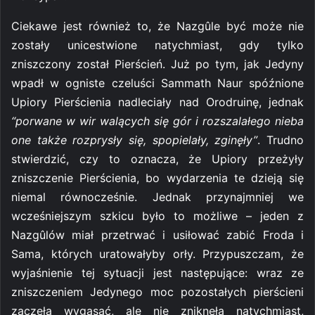
Ciekawe jest również to, że Nazgûle być może nie
zostały unicestwione natychmiast, gdy tylko
zniszczony został Pierścień. Już po tym, jak Jedyny
wpadł w ogniste czeluści Sammath Naur spóźnione
Upiory Pierścienia nadleciały nad Orodruinę, jednak
“porwane w wir walących się gór i rozszalałego nieba
one także rozprysły się, spopielały, zginęły”
. Trudno
stwierdzić, czy to oznacza, że Upiory przeżyły
zniszczenie Pierścienia, bo wydarzenia te dzieją się
niemal równocześnie. Jednak przynajmniej we
wcześniejszym szkicu było to możliwe – jeden z
Nazgûlów miał przetrwać i usiłować zabić Froda i
Sama, których uratowałyby orły. Przypuszczam, że
wyjaśnienie tej sytuacji jest następujące: wraz ze
zniszczeniem Jedynego moc pozostałych pierścieni
zaczęła wygasać, ale nie zniknęła natychmiast,