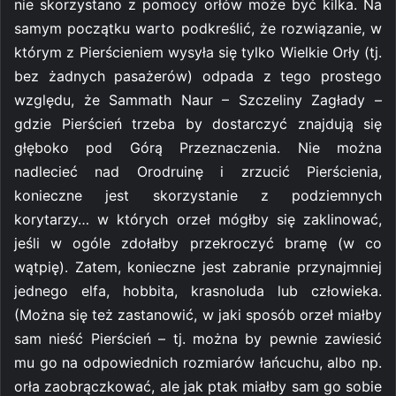
nie skorzystano z pomocy orłów może być kilka. Na
samym początku warto podkreślić, że rozwiązanie, w
którym z Pierścieniem wysyła się tylko Wielkie Orły (tj.
bez żadnych pasażerów) odpada z tego prostego
względu, że Sammath Naur – Szczeliny Zagłady –
gdzie Pierścień trzeba by dostarczyć znajdują się
głęboko pod Górą Przeznaczenia. Nie można
nadlecieć nad Orodruinę i zrzucić Pierścienia,
konieczne jest skorzystanie z podziemnych
korytarzy… w których orzeł mógłby się zaklinować,
jeśli w ogóle zdołałby przekroczyć bramę (w co
wątpię). Zatem, konieczne jest zabranie przynajmniej
jednego elfa, hobbita, krasnoluda lub człowieka.
(Można się też zastanowić, w jaki sposób orzeł miałby
sam nieść Pierścień – tj. można by pewnie zawiesić
mu go na odpowiednich rozmiarów łańcuchu, albo np.
orła zaobrączkować, ale jak ptak miałby sam go sobie