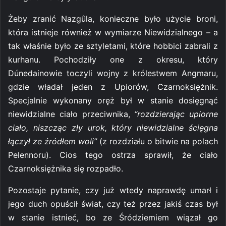
Żeby zranić Nazgûla, konieczne było użycie broni,
która istnieje również w wymiarze Niewidzialnego – a
tak właśnie było ze sztyletami, które hobbici zabrali z
kurhanu. Pochodziły one z okresu, który
Dúnedainowie toczyli wojny z królestwem Angmaru,
gdzie władał jeden z Upiorów, Czarnoksiężnik.
Specjalnie wykonany oręż był w stanie dosięgnąć
niewidzialne ciało przeciwnika,
“rozdzierając upiorne
ciało, niszcząc zły urok, który niewidzialne ścięgna
łączył ze źródłem woli”
(z rozdziału o bitwie na polach
Pelennoru). Cios tego ostrza sprawił, że ciało
Czarnoksiężnika się rozpadło.
Pozostaje pytanie, czy już wtedy naprawdę umarł i
jego duch opuścił świat, czy też przez jakiś czas był
w stanie istnieć, bo ze Śródziemiem wiązał go