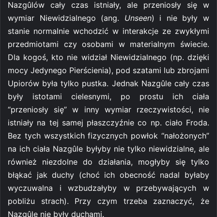
Nazgûlów cały czas istniały, ale przeniosły się w
wymiar Niewidzialnego (ang.
Unseen
) i nie były w
stanie normalnie wchodzić w interakcje ze zwykłymi
przedmiotami czy osobami w materialnym świecie.
Dla kogoś, kto nie widział Niewidzialnego (np. dzięki
mocy Jedynego Pierścienia), pod szatami lub zbrojami
Upiorów była tylko pustka. Jednak Nazgûle cały czas
były istotami cielesnymi, po prostu ich ciała
“przeniosły się” w inny wymiar rzeczywistości, nie
istniały na tej samej płaszczyźnie co np. ciało Froda.
Bez tych wszystkich fizycznych powłok “nałożonych”
na ich ciała Nazgûle byłyby nie tylko niewidzialne, ale
również niezdolne do działania, mogłyby się tylko
błąkać jak duchy (choć ich obecność nadal byłaby
wyczuwalna i wzbudzałyby w przebywających w
pobliżu strach). Przy czym trzeba zaznaczyć, że
Nazgûle nie były duchami.