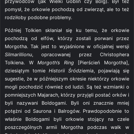
przywódców (jak Wielki Goblin czy Bolg). Był też
pomysł, że orkowie pochodzą od zwierząt, ale to też
rodziłoby podobne problemy.
Później Tolkien skłaniał się ku temu, że orkowie
pochodzą od elfów, którzy zostali porwani przez
Morgotha. Tak jest to wyjaśnione w oficjalnej wersji
Silmarillionu
, opracowanej przez Christophera
Tolkiena. W
Morgoth’s Ring
[Pierścień Morgotha],
dziesiątym tomie
Historii Śródziemia
, pojawiają się
sugestie, że w późniejszym okresie niektórzy orkowie
mogli pochodzić również od ludzi. Są też wzmianki o
pomniejszych Majarach, którzy przyjęli postać orków i
byli nazywani Boldogami. Byli oni znacznie mniej
potężni od Saurona i Balrogów. Prawdopodobnie to
właśnie Boldogami byli orkowie stojący na czele
poszczególnych armii Morgotha podczas walk w