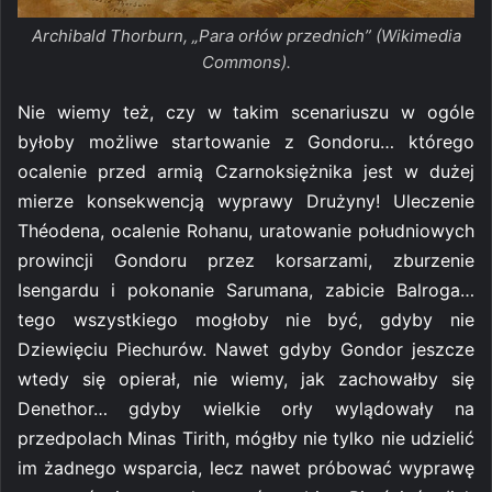
Archibald Thorburn, „Para orłów przednich” (Wikimedia
Commons).
Nie wiemy też, czy w takim scenariuszu w ogóle
byłoby możliwe startowanie z Gondoru… którego
ocalenie przed armią Czarnoksiężnika jest w dużej
mierze konsekwencją wyprawy Drużyny! Uleczenie
Théodena, ocalenie Rohanu, uratowanie południowych
prowincji Gondoru przez korsarzami, zburzenie
Isengardu i pokonanie Sarumana, zabicie Balroga…
tego wszystkiego mogłoby nie być, gdyby nie
Dziewięciu Piechurów. Nawet gdyby Gondor jeszcze
wtedy się opierał, nie wiemy, jak zachowałby się
Denethor… gdyby wielkie orły wylądowały na
przedpolach Minas Tirith, mógłby nie tylko nie udzielić
im żadnego wsparcia, lecz nawet próbować wyprawę