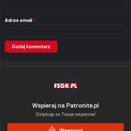
z
*
Adres email
*