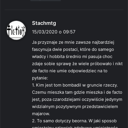
p
Stachmtg
i
15/03/2020 o 09:57
s
Ja przyznaje ze mnie zawsze najbardziej
z
fascynuja dwie postaci, które do samego
e
władcy i hobbita średnio mi pasuja choc
:
zdaje sobie sprawę że wiele próbowało i nikt
de facto nie umie odpowiedziec na to
pytanie:
1. Kim jest tom bombadil w gruncie rzeczy.
Czemu mieszka tam gdzie mieszka i de facto
jest, poza czarodziejami oczywiście jedynym
widzialnym pozytywnym przedstawicielem
majarow.
2. To samo dotyczy beorna. W jaki sposob
smiertelny czlowiek zdobywa umiejętnośc