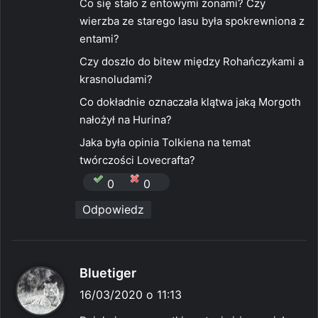
Co się stało z entowymi żonami? Czy
wierzba ze starego lasu była spokrewniona z
entami?
Czy doszło do bitew między Rohańczykami a
krasnoludami?
Co dokładnie oznaczała klątwa jaką Morgoth
nałożył na Hurina?
Jaka była opinia Tolkiena na temat
twórczości Lovecrafta?
0
0
Odpowiedz
p
Bluetiger
i
16/03/2020 o 11:13
s