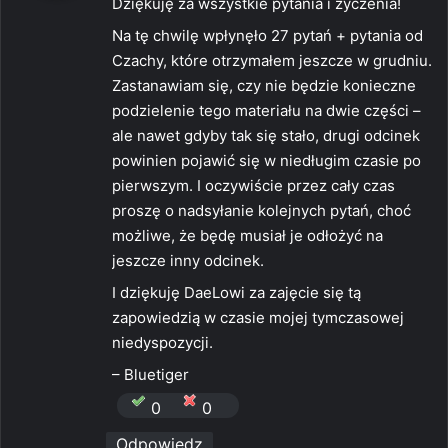
Dziękuję za wszystkie pytania i życzenia!
z
Na tę chwilę wpłynęło 27 pytań + pytania od
e
Czachy, które otrzymałem jeszcze w grudniu.
:
Zastanawiam się, czy nie będzie konieczne
podzielenie tego materiału na dwie części –
ale nawet gdyby tak się stało, drugi odcinek
powinien pojawić się w niedługim czasie po
pierwszym. I oczywiście przez cały czas
proszę o nadsyłanie kolejnych pytań, choć
możliwe, że będę musiał je odłożyć na
jeszcze inny odcinek.
I dziękuję DaeLowi za zajęcie się tą
zapowiedzią w czasie mojej tymczasowej
niedyspozycji.
– Bluetiger
0
0
Odpowiedz