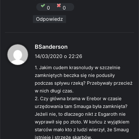
0
0
Odpowiedz
p
BSanderson
i
14/03/2020 o 22:26
s
1. Jakim cudem krasnoludy w szczelnie
z
zamkniętych beczka się nie podusiły
e
podczas spływu rzeką? Przebywały przecież
:
w nich długi czas.
2. Czy główna brama w Erebor w czasie
urzędowania tam Smauga była zamknięta?
Jeżeli nie, to dlaczego nikt z Esgaroth nie
wyprawił się po złoto. W końcu z wyjątkiem
starców mało kto z ludzi wierzył, że Smaug
istnieje i strzeże skarbów.