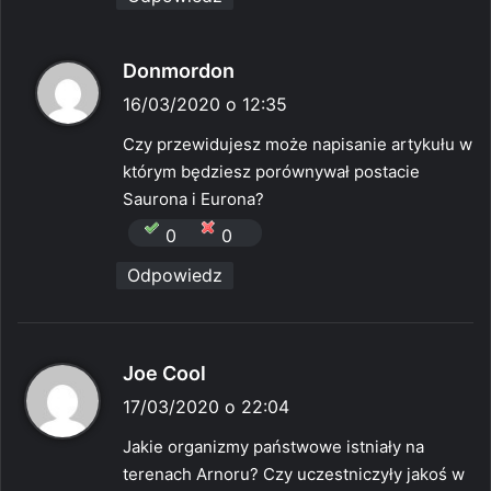
p
Donmordon
i
16/03/2020 o 12:35
s
Czy przewidujesz może napisanie artykułu w
z
którym będziesz porównywał postacie
e
Saurona i Eurona?
:
0
0
Odpowiedz
p
Joe Cool
i
17/03/2020 o 22:04
s
Jakie organizmy państwowe istniały na
z
terenach Arnoru? Czy uczestniczyły jakoś w