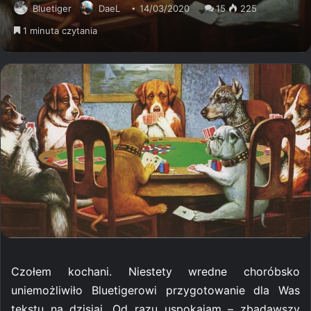
Bluetiger
DaeL
14/03/2020
15
225
1 minuta czytania
Czołem kochani. Niestety wredne choróbsko
uniemożliwiło Bluetigerowi przygotowanie dla Was
tekstu na dzisiaj. Od razu uspokajam – zbadawszy