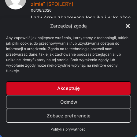
zimie” [SPOILERY]
06/08/2026
Lady Arryn zbazowana lesbijka i w książce
jest to spójne od...
Zarządzaj zgodą
-
Pomylone Analizy: Ród smoka,
Dżądżen
Aby zapewnić jak najlepsze wrażenia, korzystamy z technologii, takich
sezon 3, odcinek 7 – „Smok w zimie”
jak pliki cookie, do przechowywania i/lub uzyskiwania dostępu do
informacji o urządzeniu. Zgoda na te technologie pozwoli nam
[SPOILERY]
przetwarzać dane, takie jak zachowanie podczas przeglądania lub
06/08/2026
unikalne identyfikatory na tej stronie. Brak wyrażenia zgody lub
:D Tu możesz znaleźć wyjaśnienie moim
wycofanie zgody może niekorzystnie wpłynąć na niektóre cechy i
funkcje.
zdaniem dobre: https:/...
-
Pomylone Analizy: Ród
Minguerson
Akceptuję
smoka, sezon 3, odcinek 7 – „Smok w
zimie” [SPOILERY]
Odmów
06/08/2026
Będzie o Hessari zaprowadzajacej pokój w
Zobacz preferencje
państwie poprzez le...
-
Pomylone Analizy: Ród smoka,
Polityka prywatności
Vittorio Vici
sezon 3, odcinek 7 – „Smok w zimie”