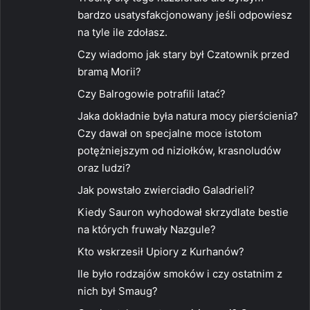
z
bardzo usatysfakcjonowany jeśli odpowiesz
e
na tyle ile zdołasz.
:
Czy wiadomo jak stary był Czatownik przed
bramą Morii?
Czy Balrogowie potrafili latać?
Jaka dokładnie była natura mocy pierścienia?
Czy dawał on specjalne moce istotom
potężniejszym od niziołków, krasnoludów
oraz ludzi?
Jak powstało zwierciadło Galadrieli?
Kiedy Sauron wyhodował skrzydlate bestie
na których fruwały Nazgule?
Kto wskrzesił Upiory z Kurhanów?
Ile było rodzajów smoków i czy ostatnim z
nich był Smaug?