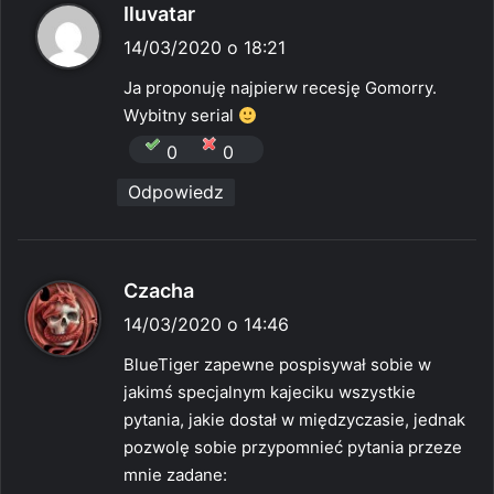
p
Iluvatar
i
14/03/2020 o 18:21
s
Ja proponuję najpierw recesję Gomorry.
z
Wybitny serial
e
0
0
:
Odpowiedz
p
Czacha
i
14/03/2020 o 14:46
s
BlueTiger zapewne pospisywał sobie w
z
jakimś specjalnym kajeciku wszystkie
e
pytania, jakie dostał w międzyczasie, jednak
:
pozwolę sobie przypomnieć pytania przeze
mnie zadane: