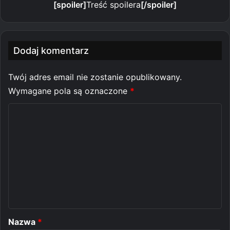
[spoiler]
Treść spoilera
[/spoiler]
Dodaj komentarz
Twój adres email nie zostanie opublikowany.
Wymagane pola są oznaczone
*
K
o
m
e
n
t
a
r
Nazwa
*