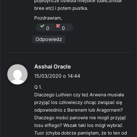
pojedyncze osiedla miejskie (dale,umbar
bree etc) i potem pustka.
Pozdrawiam,
0
0
Odpowiedz
p
Asshai Oracle
i
15/03/2020 o 14:44
s
Q 1.
z
Dlaczego Luthien czy też Arwena musiała
e
przyjąć los człowieczy chcąc związać się
:
odpowiednio z Berenem lub Aragornem?
Dlaczego mości panowie nie mogli przyjąć
losu elfiego? Wszak taki los mógł wybrać
Tuor (chyba dobrze pamiętam, że to ten od