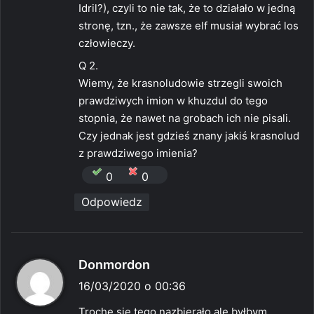
Idril?), czyli to nie tak, że to działało w jedną
stronę, tzn., że zawsze elf musiał wybrać los
człowieczy.
Q 2.
Wiemy, że krasnoludowie strzegli swoich
prawdziwych imion w khuzdul do tego
stopnia, że nawet na grobach ich nie pisali.
Czy jednak jest gdzieś znany jakiś krasnolud
z prawdziwego imienia?
0
0
Odpowiedz
p
Donmordon
i
16/03/2020 o 00:36
s
Trochę się tego nazbierało ale byłbym