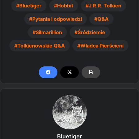
Bluetiger
Hobbit
J.R.R. Tolkien
Pytania i odpowiedzi
Q&A
Silmarillion
Śródziemie
Tolkienowskie Q&A
Władca Pierścieni
Bluetiger