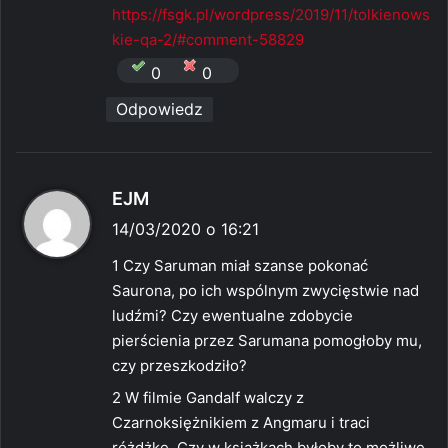
https://fsgk.pl/wordpress/2019/11/tolkienows
kie-qa-2/#comment-58829
0
0
Odpowiedz
p
EJM
i
14/03/2020 o 16:21
s
1 Czy Saruman miał szanse pokonać
z
Saurona, po ich wspólnym zwycięstwie nad
e
ludźmi? Czy ewentualne zdobycie
:
pierścienia przez Sarumana pomogłoby mu,
czy przeszkodziło?
2 W filmie Gandalf walczy z
Czarnoksiężnikiem z Angmaru i traci
różdżke. Czy w książkach byłoby to możliwe,