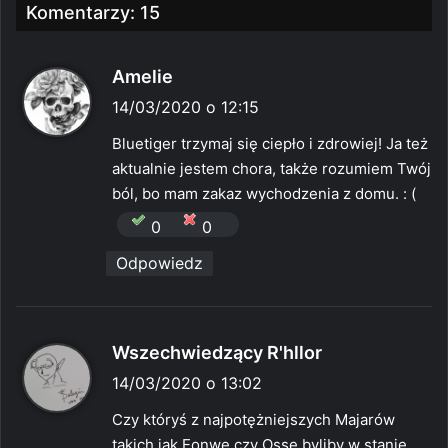
Komentarzy: 15
p
Amelie
i
14/03/2020 o 12:15
s
Bluetiger trzymaj się ciepło i zdrowiej! Ja też
z
aktualnie jestem chora, także rozumiem Twój
e
ból, bo mam zakaz wychodzenia z domu. : (
:
0
0
Odpowiedz
p
Wszechwiedzący R'hllor
i
14/03/2020 o 13:02
s
Czy któryś z najpotężniejszych Majarów
z
takich jak Eonwe czy Osse byliby w stanie