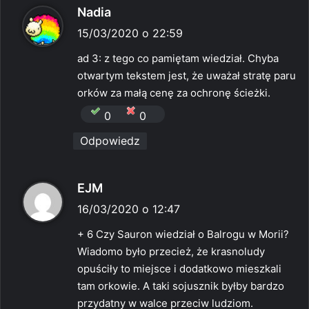
p
Nadia
i
15/03/2020 o 22:59
s
ad 3: z tego co pamiętam wiedział. Chyba
z
otwartym tekstem jest, że uważał stratę paru
e
orków za małą cenę za ochronę ścieżki.
:
0
0
Odpowiedz
p
EJM
i
16/03/2020 o 12:47
s
+ 6 Czy Sauron wiedział o Balrogu w Morii?
z
Wiadomo było przecież, że krasnoludy
e
opuściły to miejsce i dodatkowo mieszkali
:
tam orkowie. A taki sojusznik byłby bardzo
przydatny w walce przeciw ludziom.