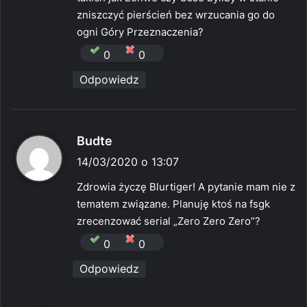
e
zniszczyć pierścień bez wrzucania go do
:
ogni Góry Przeznaczenia?
0
0
Odpowiedz
p
Budte
i
14/03/2020 o 13:07
s
Zdrowia życzę Blurtiger! A pytanie mam nie z
z
tematem związane. Planuję ktoś na fsgk
e
zrecenzować serial „Zero Zero Zero”?
:
0
0
Odpowiedz