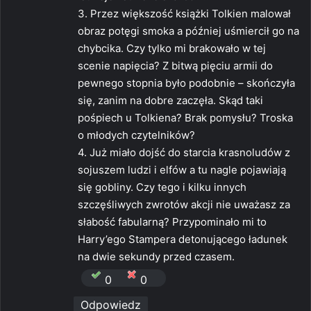
3. Przez większość książki Tolkien malował
obraz potęgi smoka a później uśmiercił go na
chybcika. Czy tylko mi brakowało w tej
scenie napięcia? Z bitwą pięciu armii do
pewnego stopnia było podobnie – skończyła
się, zanim na dobre zaczęła. Skąd taki
pośpiech u Tolkiena? Brak pomysłu? Troska
o młodych czytelników?
4. Już miało dojść do starcia krasnoludów z
sojuszem ludzi i elfów a tu nagle pojawiają
się gobliny. Czy tego i kilku innych
szczęśliwych zwrotów akcji nie uważasz za
słabość fabularną? Przypominało mi to
Harry’ego Stampera detonującego ładunek
na dwie sekundy przed czasem.
0
0
Odpowiedz