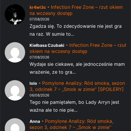
-
Infection Free Zone – rzut okiem
kr4wi3c
na wczesny dostęp
07/08/2026
Zgadza się. To zdecydowanie nie jest gra
na raz. W sumie to...
-
Infection Free Zone – rzut
Kiełbasa Czubaki
okiem na wczesny dostęp
07/08/2026
Wydaje sie ciekawe, ale jednocześnie mam
wrażenie, ze to gra...
-
Pomylone Analizy: Ród smoka, sezon
lolo
3, odcinek 7 – „Smok w zimie” [SPOILERY]
06/08/2026
Tego nie pamiętałem, bo Lady Arryn jest
ważna ale to nie pie...
-
Pomylone Analizy: Ród smoka,
Anna
sezon 3, odcinek 7 – „Smok w zimie”