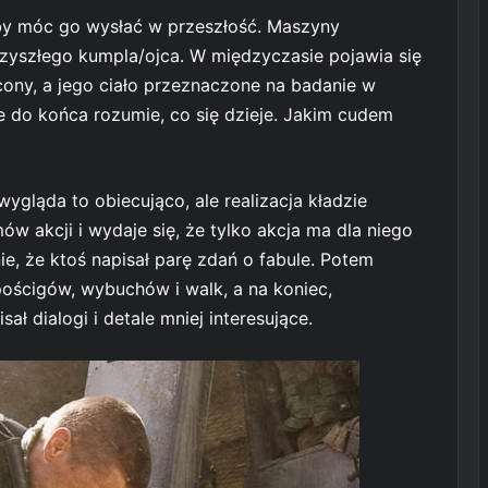
eby móc go wysłać w przeszłość. Maszyny
przyszłego kumpla/ojca. W międzyczasie pojawia się
cony, a jego ciało przeznaczone na badanie w
e do końca rozumie, co się dzieje. Jakim cudem
gląda to obiecująco, ale realizacja kładzie
mów akcji i wydaje się, że tylko akcja ma dla niego
e, że ktoś napisał parę zdań o fabule. Potem
ościgów, wybuchów i walk, a na koniec,
ł dialogi i detale mniej interesujące.