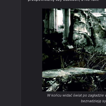
W końcu widać świat po zagładzie w
beznadzieję syt