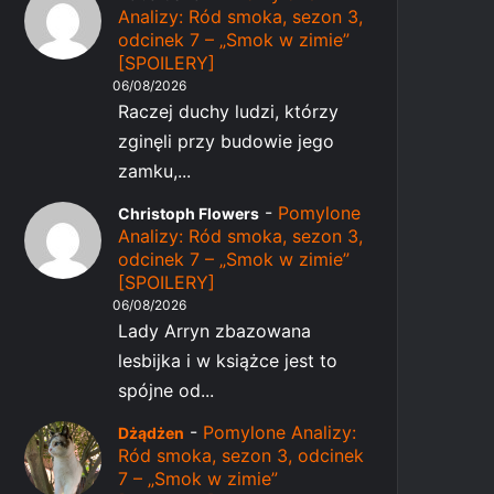
Analizy: Ród smoka, sezon 3,
odcinek 7 – „Smok w zimie”
[SPOILERY]
06/08/2026
Raczej duchy ludzi, którzy
zginęli przy budowie jego
zamku,...
-
Pomylone
Christoph Flowers
Analizy: Ród smoka, sezon 3,
odcinek 7 – „Smok w zimie”
[SPOILERY]
06/08/2026
Lady Arryn zbazowana
lesbijka i w książce jest to
spójne od...
-
Pomylone Analizy:
Dżądżen
Ród smoka, sezon 3, odcinek
7 – „Smok w zimie”