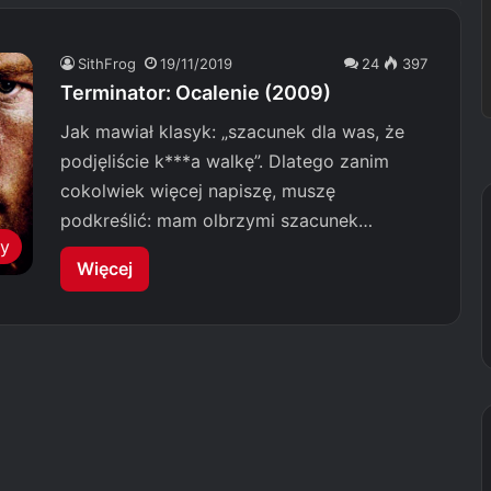
SithFrog
19/11/2019
24
397
Terminator: Ocalenie (2009)
Jak mawiał klasyk: „szacunek dla was, że
podjęliście k***a walkę”. Dlatego zanim
cokolwiek więcej napiszę, muszę
podkreślić: mam olbrzymi szacunek…
my
Więcej