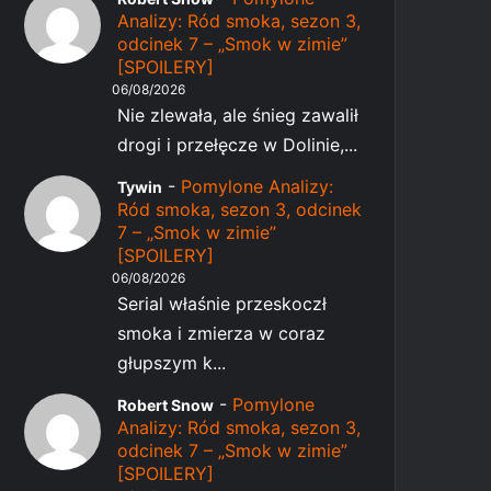
Analizy: Ród smoka, sezon 3,
odcinek 7 – „Smok w zimie”
[SPOILERY]
06/08/2026
Nie zlewała, ale śnieg zawalił
drogi i przełęcze w Dolinie,...
-
Pomylone Analizy:
Tywin
Ród smoka, sezon 3, odcinek
7 – „Smok w zimie”
[SPOILERY]
06/08/2026
Serial właśnie przeskoczł
smoka i zmierza w coraz
głupszym k...
-
Pomylone
Robert Snow
Analizy: Ród smoka, sezon 3,
odcinek 7 – „Smok w zimie”
[SPOILERY]