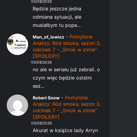
05/08/2026
Będzie jeszcze jedna
odmiana sytuacji, ale
musiałbym tu pope...
-
Pomylone
Man_of_lowicz
Analizy: Ród smoka, sezon 3,
odcinek 7 – „Smok w zimie”
[SPOILERY]
05/08/2026
no ale w serialu już zebrali. o
czym więc będzie oststni
sez...
-
Pomylone
Robert Snow
Analizy: Ród smoka, sezon 3,
odcinek 7 – „Smok w zimie”
[SPOILERY]
05/08/2026
Akurat w książce lady Arryn