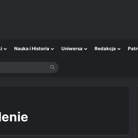
i
Nauka i Historia
Uniwersa
Redakcja
Patr
Szukaj
lenie