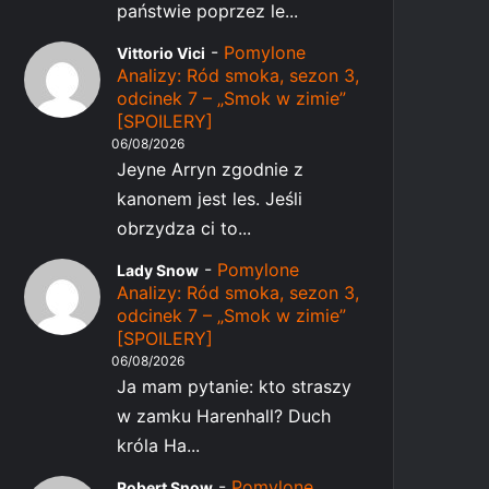
państwie poprzez le...
-
Pomylone
Vittorio Vici
Analizy: Ród smoka, sezon 3,
odcinek 7 – „Smok w zimie”
[SPOILERY]
06/08/2026
Jeyne Arryn zgodnie z
kanonem jest les. Jeśli
obrzydza ci to...
-
Pomylone
Lady Snow
Analizy: Ród smoka, sezon 3,
odcinek 7 – „Smok w zimie”
[SPOILERY]
06/08/2026
Ja mam pytanie: kto straszy
w zamku Harenhall? Duch
króla Ha...
-
Pomylone
Robert Snow