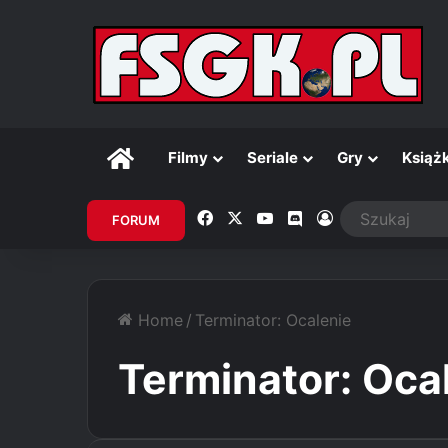
Główna
Filmy
Seriale
Gry
Książk
Facebook
X
YouTube
Discord
Zaloguj
FORUM
Home
/
Terminator: Ocalenie
Terminator: Oca