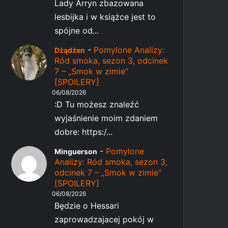
Lady Arryn zbazowana
lesbijka i w książce jest to
spójne od...
-
Pomylone Analizy:
Dżądżen
Ród smoka, sezon 3, odcinek
7 – „Smok w zimie”
[SPOILERY]
06/08/2026
:D Tu możesz znaleźć
wyjaśnienie moim zdaniem
dobre: https:/...
-
Pomylone
Minguerson
Analizy: Ród smoka, sezon 3,
odcinek 7 – „Smok w zimie”
[SPOILERY]
06/08/2026
Będzie o Hessari
zaprowadzajacej pokój w