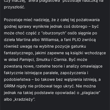
czy inaczej, “afera plagiatowa” pozostaje nauczką na
przyszłość.
Pozostaje mieć nadzieję, że z całej tej pożałowania
godnej sprawy wyniknie jednak coś dobrego – być
może choć część z “oburzonych” osób sięgnie po
dzieła Martina albo Williamsa, a fani PLIO zwrócą
również uwagę na wybitne pozycje gatunku
fantastycznego, jakimi zapewne są książki wchodzące
w skład
Pamięci, Smutku i Ciernia
. Być może
powstaną nowe, rzetelne teorie i analizy omawiające
faktycznie istniejące paralele, zapożyczenia i
podobieństwa – bo takowe bez wątpienia istnieją, a
GRRM nigdy nie próbował tego ukryć. Nie można
jednak na takiej podstawie opowiadać o „plagiacie”
albo „kradzieży”.