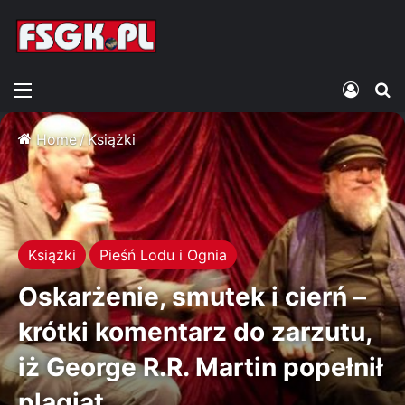
Menu
Zalogu
S
Home
/
Książki
Książki
Pieśń Lodu i Ognia
Oskarżenie, smutek i cierń –
krótki komentarz do zarzutu,
iż George R.R. Martin popełnił
plagiat