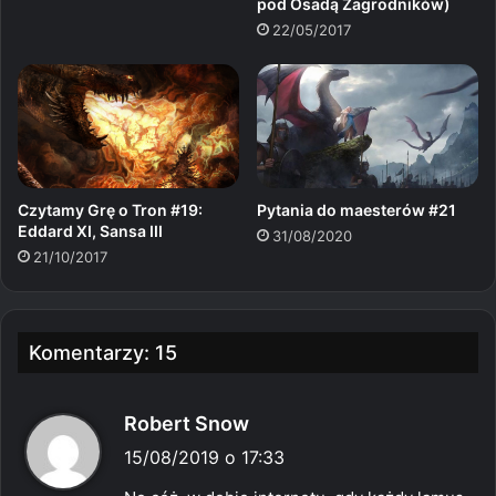
pod Osadą Zagrodników)
22/05/2017
Czytamy Grę o Tron #19:
Pytania do maesterów #21
Eddard XI, Sansa III
31/08/2020
21/10/2017
Komentarzy: 15
p
Robert Snow
i
15/08/2019 o 17:33
s