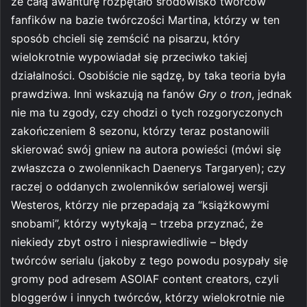
że całą awanturę rozpętało środowisko twórców
fanfików na bazie twórczości Martina, którzy w ten
sposób chcieli się zemścić na pisarzu, który
wielokrotnie wypowiadał się przeciwko takiej
działalności. Osobiście nie sądzę, by taka teoria była
prawdziwa. Inni wskazują na fanów
Gry o tron
, jednak
nie ma tu zgody, czy chodzi o tych rozgoryczonych
zakończeniem 8 sezonu, którzy teraz postanowili
skierować swój gniew na autora powieści (mówi się
zwłaszcza o zwolennikach Daenerys Targaryen); czy
raczej o oddanych zwolenników serialowej wersji
Westeros, którzy nie przepadają za “książkowymi
snobami”, którzy wytykają – trzeba przyznać, że
niekiedy zbyt ostro i niesprawiedliwie – błędy
twórców serialu (jakoby z tego powodu posypały się
gromy pod adresem ASOIAF content creators, czyli
bloggerów i innych twórców, którzy wielokrotnie nie