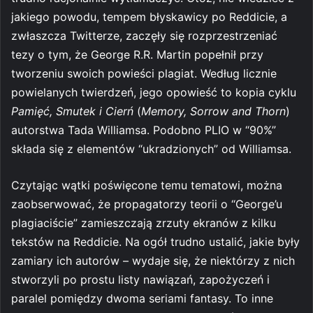
jakiego powodu, tempem błyskawicy po Reddicie, a
zwłaszcza Twitterze, zaczęły się rozprzestrzeniać
tezy o tym, że George R.R. Martin popełnił przy
tworzeniu swoich powieści plagiat. Według licznie
powielanych twierdzeń, jego opowieść to kopia cyklu
Pamięć, Smutek i Cierń
(
Memory, Sorrow and Thorn
)
autorstwa Tada Williamsa. Podobno PLIO w “90%”
składa się z elementów “ukradzionych” od Williamsa.
Czytając wątki poświęcone temu tematowi, można
zaobserwować, że propagatorzy teorii o “George’u
plagiaciście” zamieszczają zrzuty ekranów z kilku
tekstów na Reddicie. Na ogół trudno ustalić, jakie były
zamiary ich autorów – wydaje się, że niektórzy z nich
stworzyli po prostu listy nawiązań, zapożyczeń i
paralel pomiędzy dwoma seriami fantasy. To inne