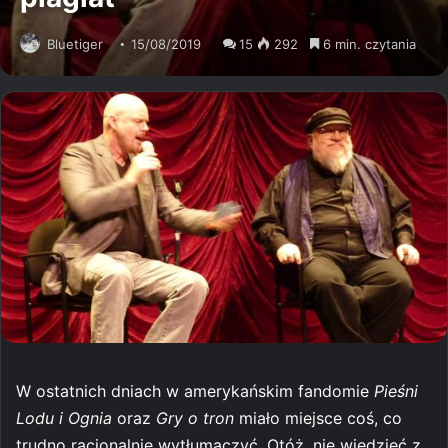
Bluetiger
15/08/2019
15
292
6 min. czytania
W ostatnich dniach w amerykańskim fandomie
Pieśni
Lodu i Ognia
oraz
Gry o tron
miało miejsce coś, co
trudno racjonalnie wytłumaczyć. Otóż, nie wiedzieć z