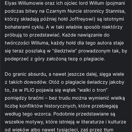
Elyas Willumowie oraz ich ojciec lord Willum (pojmani
podczas bitwy na Czarnym Nurcie stronnicy Stannisa,
którzy składają później hołd Joffreyowi) są istotnymi
bohaterami cyklu. A w taki właśnie sposób niektórzy
próbują to przedstawiać. Każde nawiązanie do
twórczości Willuma, każdy hołd dla tego autora staje
się teraz poszlaką w “śledztwie” prowadzonym tak, by
podeprzeć z góry założoną tezę o plagiacie.
Do granic absurdu, a nawet jeszcze dalej, sięga wiele
z takich dowodów. Otóż o plagiacie świadczy jakoby
to, że w PLIO pojawia się wątek “walki o tron”
pomiędzy braćmi – bez trudu można wymienić wielką
liczbę konfliktów historycznych, które przebiegają
według tego wzorca. Podobnie przedstawiane są
wszelkie motywy, które istnieją w literaturze i kulturze
od wieków albo nawet tysiącleci, zaś przez tłum