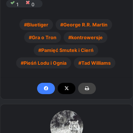
1
0
Bluetiger
George R.R. Martin
Gra o Tron
kontrowersje
Pamięć Smutek i Cierń
Pieśń Lodu i Ognia
Tad Williams