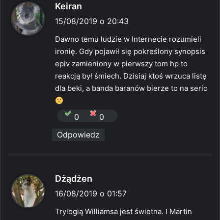
p
Keiran
i
15/08/2019 o 20:43
s
Dawno temu ludzie w Internecie rozumieli
z
ironię. Gdy pojawił się pokreślony synopsis
e
epiv zamieniony w pierwszy tom hp to
:
reakcją był śmiech. Dzisiaj ktoś wrzuca listę
dla beki, a banda baranów bierze to na serio
0
0
Odpowiedz
p
Dżądżen
i
16/08/2019 o 01:57
s
Trylogią Williamsa jest świetna. I Martin
z