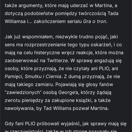
także argumenty, które mają uderzać w Martina, a
dotyczą podobieństw pomiędzy twórczością Tada
Williamsa i… zakończeniem serialu
Gra o tron
.
Jak już wspomniałem, niezwykle trudno pojąć, jaki
sens ma rozprzestrzenianie tego typu oskarżeń, i co
mają na celu histeryczne wręcz reakcje, które można
zaobserwować na Twitterze. W sprawę angażują się
osoby, które przyznają, że nie czytały ani PLIO, ani
Pamięci, Smutku i Ciernia
. Z dumą przyznają, że nie
mają takiego zamiaru. Pojawiają się głosy fanów
“zawiedzionych” osobą George’a, którzy żądają
zwrotu pieniędzy za zakupione książki, a także
nawoływania, by Tad Williams pozwał Martina.
Gdy fani PLIO próbowali wyjaśnić, jak sprawy mają się
w rzeczywistości, także w ich stronę posypały się