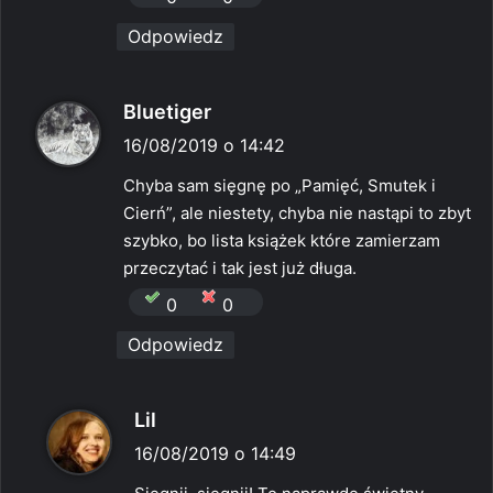
Odpowiedz
p
Bluetiger
i
16/08/2019 o 14:42
s
Chyba sam sięgnę po „Pamięć, Smutek i
z
Cierń”, ale niestety, chyba nie nastąpi to zbyt
e
szybko, bo lista książek które zamierzam
:
przeczytać i tak jest już długa.
0
0
Odpowiedz
p
Lil
i
16/08/2019 o 14:49
s