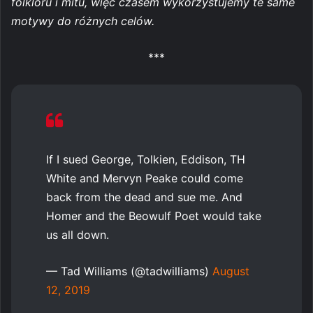
folkloru i mitu, więc czasem wykorzystujemy te same
motywy do różnych celów.
***
If I sued George, Tolkien, Eddison, TH
White and Mervyn Peake could come
back from the dead and sue me. And
Homer and the Beowulf Poet would take
us all down.
— Tad Williams (@tadwilliams)
August
12, 2019