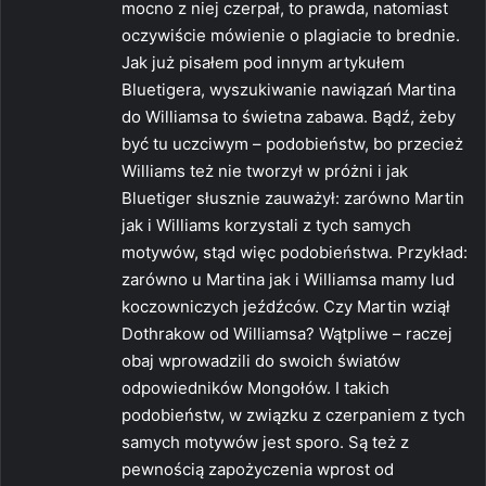
mocno z niej czerpał, to prawda, natomiast
e
oczywiście mówienie o plagiacie to brednie.
:
Jak już pisałem pod innym artykułem
Bluetigera, wyszukiwanie nawiązań Martina
do Williamsa to świetna zabawa. Bądź, żeby
być tu uczciwym – podobieństw, bo przecież
Williams też nie tworzył w próżni i jak
Bluetiger słusznie zauważył: zarówno Martin
jak i Williams korzystali z tych samych
motywów, stąd więc podobieństwa. Przykład:
zarówno u Martina jak i Williamsa mamy lud
koczowniczych jeźdźców. Czy Martin wziął
Dothrakow od Williamsa? Wątpliwe – raczej
obaj wprowadzili do swoich światów
odpowiedników Mongołów. I takich
podobieństw, w związku z czerpaniem z tych
samych motywów jest sporo. Są też z
pewnością zapożyczenia wprost od