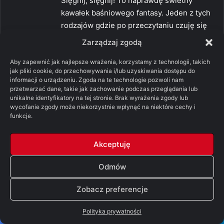
Sięgnij, sięgnij! To naprawdę świetny
z
kawałek baśniowego fantasy. Jeden z tych
e
rodzajów gdzie po przeczytaniu czuję się
:
po prostu satysfakcję, bo to takie
Zarządzaj zgodą
przyjemne. Jak jedzenie lodów
Aby zapewnić jak najlepsze wrażenia, korzystamy z technologii, takich
0
0
jak pliki cookie, do przechowywania i/lub uzyskiwania dostępu do
informacji o urządzeniu. Zgoda na te technologie pozwoli nam
Odpowiedz
przetwarzać dane, takie jak zachowanie podczas przeglądania lub
unikalne identyfikatory na tej stronie. Brak wyrażenia zgody lub
wycofanie zgody może niekorzystnie wpłynąć na niektóre cechy i
funkcje.
p
Lil
i
16/08/2019 o 14:45
Akceptuję
s
This. To moje odczucia. Serio widać podczas
z
czytania Williamsa, że się Martin inspirował,
Odmów
e
ale chyba Ci wariaci nigdy plagiatu nie
:
Zobacz preferencje
widzieli xD
0
0
Polityka prywatności