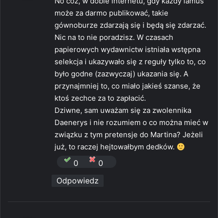
No cóż, w dobie internetu, gdy każdy lamus
z
może za darmo publikować, takie
e
gównoburze zdarzają się i będą się zdarzać.
:
Nic na to nie poradzisz. W czasach
papierowych wydawnictw istniała wstępna
selekcja i ukazywało się z reguły tylko to, co
było godne (zazwyczaj) ukazania się. A
przynajmniej to, co miało jakieś szanse, że
ktoś zechce za to zapłacić.
Dziwne, sam uważam się za zwolennika
Daenerys i nie rozumiem o co można mieć w
związku z tym pretensje do Martina? Jeżeli
już, to raczej hejtowałbym dedków.
0
0
Odpowiedz