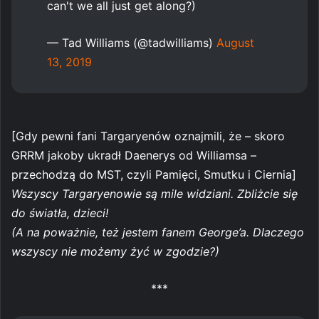
can't we all just get along?)
— Tad Williams (@tadwilliams)
August
13, 2019
[Gdy pewni fani Targaryenów oznajmili, że – skoro
GRRM jakoby ukradł Daenerys od Williamsa –
przechodzą do MST, czyli Pamięci, Smutku i Ciernia]
Wszyscy Targaryenowie są mile widziani. Zbliżcie się
do światła, dzieci!
(A na poważnie, też jestem fanem George’a. Dlaczego
wszyscy nie możemy żyć w zgodzie?)
***