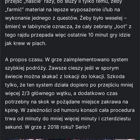
przejść „naście” razy, bo służy li tylko temu, żeby
„farmić” materiał na lepsze wyposażenie i/lub na
wykonanie jednego z questów. Żeby było weselej –
śmierć w labiryncie oznacza, że cały zebrany „loot” z
tego rajdu przepada więc ostatnie 10 minut gry idzie
jak krew w piach.
A propos czasu. W grze zaimplementowano system
szybkiej podróży. Zawsze cieszy jeśli w sporym
świecie można skakać z lokacji do lokacji. Szkoda
tylko, że ten system działa dopiero po przejściu mniej
więcej 2/3 głównego wątku, a dodatkowo czas
potrzebny na skok w pożądane miejsce zakrawa na
kpinę. W zależności od humoru konsoli cała procedura
trwa od minuty do mniej więcej minuty i czterdziestu
sekund. W grze z 2018 roku? Serio?