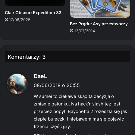
Clair Obscur: Expedition 33
17/06/2025
Bez Prądu: Asy przestworzy
12/07/2014
Komentarzy: 3
p
DaeL
i
08/06/2018 o 20:55
s
W sumei to ciekawe skąd ta decyzja o
z
zmianie gatunku. Na hack’n’slash też jest
e
przecież popyt. Bayonetta 2 rozeszła się jak
:
ciepłe bułeczki i niebawem ma się pojawić
trzecia część gry.