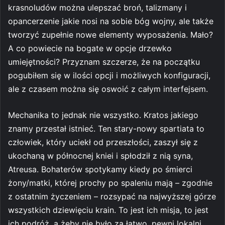
krasnoludów można ulepszać broń, talizmany i
opancerzenie jakie nosi na sobie bóg wojny, ale także
tworzyć zupełnie nowe elementy wyposażenia. Mało?
A co powiecie na bogate w opcje drzewko
umiejętności? Przyznam szczerze, że na początku
pogubiłem się w ilości opcji i możliwych konfiguracji,
ale z czasem można się oswoić z całym interfejsem.
Mechanika to jednak nie wszystko. Kratos jakiego
znamy przestał istnieć. Ten stary-nowy spartiata to
człowiek, który uciekł od przeszłości, zaszył się z
ukochaną w północnej kniei i spłodził z nią syna,
Atreusa. Bohaterów spotykamy kiedy po śmierci
żony/matki, której prochy po spaleniu mają – zgodnie
z ostatnim życzeniem – rozsypać na najwyższej górze
wszystkich dziewięciu krain. To jest ich misja, to jest
ich podróż, a żeby nie było za łatwo, pewni lokalni