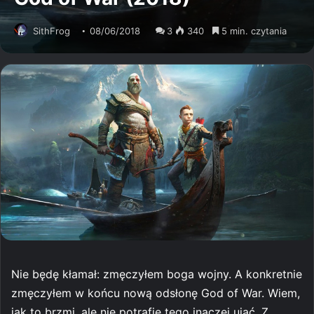
SithFrog
08/06/2018
3
340
5 min. czytania
Nie będę kłamał: zmęczyłem boga wojny. A konkretnie
zmęczyłem w końcu nową odsłonę God of War. Wiem,
jak to brzmi, ale nie potrafię tego inaczej ująć. Z