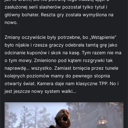
zasłużonej serii slasherów pozostał tylko tytuł i
główny bohater. Reszta gry została wymyślona na
nowo.
Zmiany oczywiście były potrzebne, bo „Wstąpienie”
było nijakie i rzesza graczy odebrała tamtą grę jako
odcinanie kuponów i skok na kasę. Tym razem nie ma
o tym mowy. Zmieniono pod kątem rozgrywki tak
naprawdę… wszystko. Zamiast brnięcia przez tunele
kolejnych poziomów mamy do pewnego stopnia
otwarty świat. Kamera daje nam klasyczne TPP. No i
jest jeszcze nowy system walki…