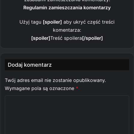
Regulamin zamieszczania komentarzy
Użyj tagu
[spoiler]
aby ukryć część treści
komentarza:
[spoiler]
Treść spoilera
[/spoiler]
Dodaj komentarz
Twój adres email nie zostanie opublikowany.
Wymagane pola są oznaczone
*
K
o
m
e