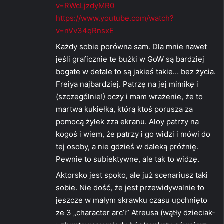
v=RWcLjzdyMR0
https://www.youtube.com/watch?
v=nVv34qRnsxE
Każdy sobie porówna sam. Dla mnie nawet
jeśli graficznie te buźki w GoW są bardziej
bogate w detale to są jakieś takie… bez życia.
Freiya najbardziej. Patrzę na jej mimikę i
(szczególnie!) oczy i mam wrażenie, że to
martwa kukiełka, którą ktoś porusza za
pomocą żyłek zza ekranu. Aloy patrzy na
kogoś i wiem, że patrzy i go widzi i mówi do
tej osoby, a nie gdzieś w daleką próżnię.
Pewnie to subiektywne, ale tak to widzę.
Aktorsko jest spoko, ale już scenariusz taki
sobie. Nie dość, że jest przewidywalnie to
jeszcze w małym skrawku czasu upchnięto
ze 3 „character arc’i” Atreusa (wątły dzieciak-