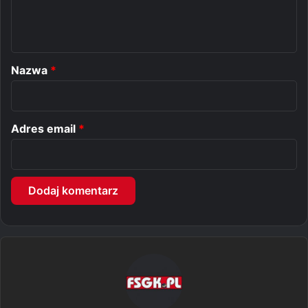
n
t
a
r
Nazwa
*
z
*
Adres email
*