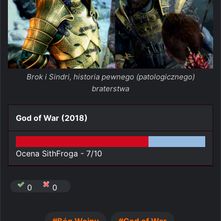
Brok i Sindri, historia pewnego (patologicznego)
braterstwa
God of War (2018)
Ocena SithFroga -
7/10
0
0
Bóg Wojny
God of War