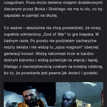
czegośtam. Poza może dwiema misjami dodatkowymi
zlecanymi przez Broka i Sindriego nie ma tu nic, co by
zapadało w pamięć na dłużej.
Co ważne – absolutnie nie chcę powiedzieć, że nowy,
zupełnie odmieniony „God of War” to gra kiepska. W
żadnym razie. Po prostu nie podzielam zachwytów
reszty świata i nie widzę tu „opus magnum” obecnej
generacji konsol. Widzę natomiast krok w bardzo
dobrym kierunku i widzę potencjał na więcej i lepiej.
Dlatego z niecierpliwością czekam na kolejną odsłonę,
bo to, że powstanie jest pewne jak śmierć i podatki.