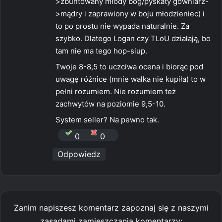
>zbuntowany młody bóg/pyskaty gówniarz-
>mądry i zaprawiony w boju młodzieniec) i
to po prostu nie wypada naturalnie. Za
szybko. Dlatego Logan czy TLoU działają, bo
tam nie ma tego hop-siup.
Twoje 8-8,5 to uczciwa ocena i biorąc pod
uwagę różnice (mnie walka nie kupiła) to w
pełni rozumiem. Nie rozumiem też
zachwytów na poziomie 9,5-10.
System seller? Na pewno tak.
0
0
Odpowiedz
Zanim napiszesz komentarz zapoznaj się z naszymi
zasadami zamieszczania komentarzy: