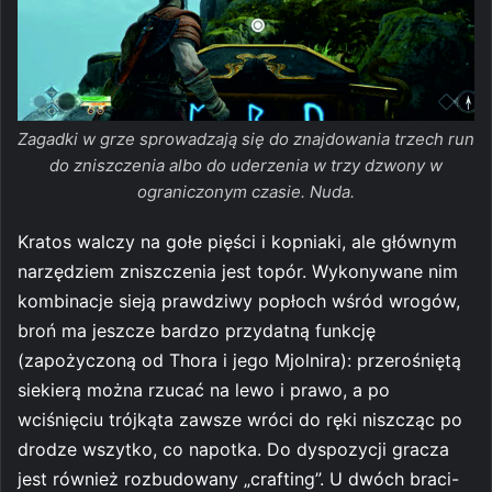
Zagadki w grze sprowadzają się do znajdowania trzech run
do zniszczenia albo do uderzenia w trzy dzwony w
ograniczonym czasie. Nuda.
Kratos walczy na gołe pięści i kopniaki, ale głównym
narzędziem zniszczenia jest topór. Wykonywane nim
kombinacje sieją prawdziwy popłoch wśród wrogów,
broń ma jeszcze bardzo przydatną funkcję
(zapożyczoną od Thora i jego Mjolnira): przerośniętą
siekierą można rzucać na lewo i prawo, a po
wciśnięciu trójkąta zawsze wróci do ręki niszcząc po
drodze wszytko, co napotka. Do dyspozycji gracza
jest również rozbudowany „crafting”. U dwóch braci-