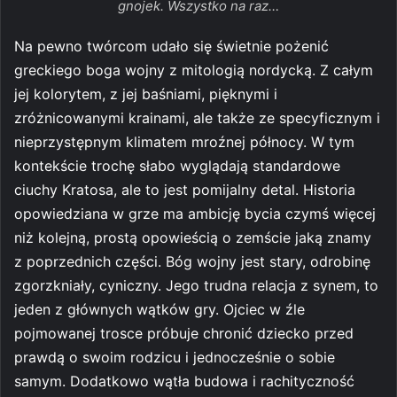
gnojek. Wszystko na raz…
Na pewno twórcom udało się świetnie pożenić
greckiego boga wojny z mitologią nordycką. Z całym
jej kolorytem, z jej baśniami, pięknymi i
zróżnicowanymi krainami, ale także ze specyficznym i
nieprzystępnym klimatem mroźnej północy. W tym
kontekście trochę słabo wyglądają standardowe
ciuchy Kratosa, ale to jest pomijalny detal. Historia
opowiedziana w grze ma ambicję bycia czymś więcej
niż kolejną, prostą opowieścią o zemście jaką znamy
z poprzednich części. Bóg wojny jest stary, odrobinę
zgorzkniały, cyniczny. Jego trudna relacja z synem, to
jeden z głównych wątków gry. Ojciec w źle
pojmowanej trosce próbuje chronić dziecko przed
prawdą o swoim rodzicu i jednocześnie o sobie
samym. Dodatkowo wątła budowa i rachityczność