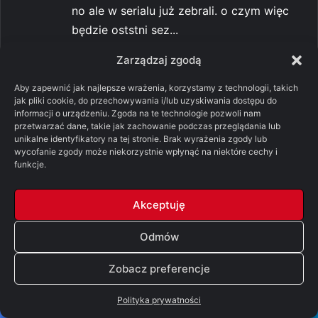
no ale w serialu już zebrali. o czym więc
będzie oststni sez...
-
Pomylone Analizy: Ród
Robert Snow
Zarządzaj zgodą
smoka, sezon 3, odcinek 7 – „Smok w
zimie” [SPOILERY]
Aby zapewnić jak najlepsze wrażenia, korzystamy z technologii, takich
jak pliki cookie, do przechowywania i/lub uzyskiwania dostępu do
05/08/2026
informacji o urządzeniu. Zgoda na te technologie pozwoli nam
Akurat w książce lady Arryn też jest
przetwarzać dane, takie jak zachowanie podczas przeglądania lub
zasugerowana jako lesbi...
unikalne identyfikatory na tej stronie. Brak wyrażenia zgody lub
wycofanie zgody może niekorzystnie wpłynąć na niektóre cechy i
-
Pomylone Analizy: Ród
Robert Snow
funkcje.
smoka, sezon 3, odcinek 7 – „Smok w
zimie” [SPOILERY]
Akceptuję
05/08/2026
W pewnym sensie. Zieloni mieli jeszcze
Odmów
Krainy Burzy, a Czarn...
Zobacz preferencje
-
Pomylone Analizy: Ród smoka, sezon
lolo
3, odcinek 7 – „Smok w zimie” [SPOILERY]
Polityka prywatności
05/08/2026
Autorzy a przewodzi temu Nina chcą nam