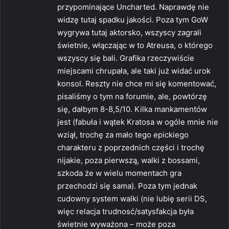
przypominające Uncharted. Naprawdę nie
widzę tutaj spadku jakości. Poza tym GoW
wygrywa tutaj aktorsko, wszyscy zagrali
świetnie, włączając w to Atreusa, o którego
wszyscy się bali. Grafika rzeczywiście
miejscami chrupała, ale taki już widać urok
konsol. Reszty nie chce mi się komentować,
pisaliśmy o tym na forumie, ale, powtórzę
się, dałbym 8-8,5/10. Kilka mankamentów
jest (fabuła i wątek Kratosa w ogóle mnie nie
wziął, trochę za mało tego epickiego
charakteru z poprzednich części i trochę
nijakie, poza pierwszą, walki z bossami,
szkoda że w wielu momentach gra
przechodzi się sama). Poza tym jednak
cudowny system walki (nie lubię serii DS,
więc relacja trudnosć/satysfakcja była
świetnie wyważona – może poza