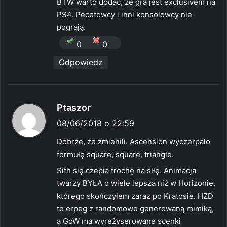
BTW warto dodać, że gra jest exclusivem na
PS4. Pecetowcy i inni konsolowcy nie
pograją.
0
0
Odpowiedz
p
Ptaszor
i
08/06/2018 o 22:59
s
Dobrze, że zmienili. Ascension wyczerpało
z
formułę square, square, triangle.
e
Sith się czepia trochę na siłę. Animacja
:
twarzy BYŁA o wiele lepsza niż w Horizonie,
którego skończyłem zaraz po Kratosie. HZD
to erpeg z randomowo generowaną mimiką,
a GoW ma wyreżyserowane scenki