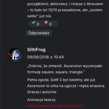
początkiem), aktorstwo, i relacje z Atreusem
– to było to! 10/10 przesadzone, ale „system
seller” już nie.
0
0
Odpowiedz
p
SithFrog
i
09/06/2018 o 10:44
s
„Dobrze, że zmienili. Ascension wyczerpało
z
formułę square, square, triangle.”
e
Pełna zgoda. GoW 3 był świetny, ale już
:
Ascension to orka na ugorze i męka straszna.
Gracza i autorów.
Animacja twarzy:
https://www.youtube.com/watch?