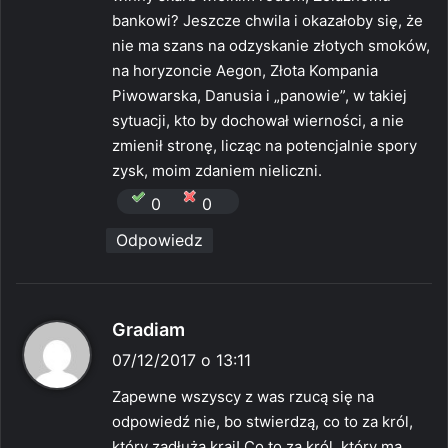
e
bankowi? Jeszcze chwila i okazałoby się, że
:
nie ma szans na odzyskanie złotych smoków,
na horyzoncie Aegon, Złota Kompania
Piwowarska, Danusia i „panowie”, w takiej
sytuacji, kto by dochował wierności, a nie
zmienił stronę, licząc na potencjalnie spory
zysk, moim zdaniem nieliczni.
0
0
Odpowiedz
p
Gradiam
i
07/12/2017 o 13:11
s
Zapewne wszyscy z was rzucą się na
z
odpowiedź nie, bo stwierdzą, co to za król,
e
który zadłuża kraj! Co to za król, który ma