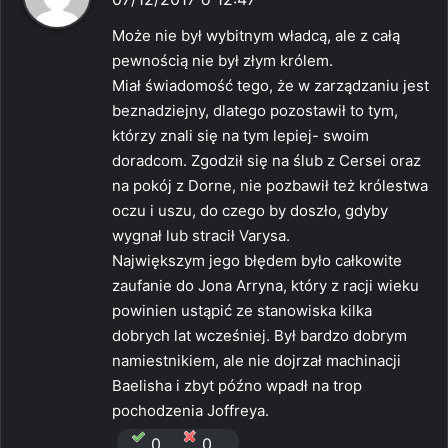
s
Może nie był wybitnym władcą, ale z całą
z
pewnością nie był złym królem.
e
Miał świadomość tego, że w zarządzaniu jest
:
beznadziejny, dlatego pozostawił to tym,
którzy znali się na tym lepiej- swoim
doradcom. Zgodził się na ślub z Cersei oraz
na pokój z Dorne, nie pozbawił też królestwa
oczu i uszu, do czego by doszło, gdyby
wygnał lub stracił Varysa.
Największym jego błędem było całkowite
zaufanie do Jona Arryna, który z racji wieku
powinien ustąpić ze stanowiska kilka
dobrych lat wcześniej. Był bardzo dobrym
namiestnikiem, ale nie dojrzał machinacji
Baelisha i zbyt późno wpadł na trop
pochodzenia Joffreya.
0
0