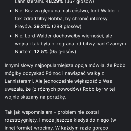
Lannisterami.
48.29%
(367 głosów)
Nie. Bez względu na małżeństwo, lord Walder i
tak zdradziłby Robba, by chronić interesy
Freyów.
39.21%
(298 głosów)
Nie. Lord Walder dochowałby wierności, ale
wojna i tak była przegrana od bitwy nad Czarnym
Nurtem.
12.5%
(95 głosów)
Innymi słowy najpopularniejsza opcja mówiła, że Robb
mógłby odzyskać Północ i nawiązać walkę z
Lannisterami. Ale jednocześnie większość z Was
uważała, że (z różnych powodów) Robb był w tej
wojnie skazany na porażkę.
Tak jak wspomniałem – problem nie został
rozstrzygnięty. I może jeszcze kiedyś do niego (w
innej formie) wrócimy. W każdym razie gorąco