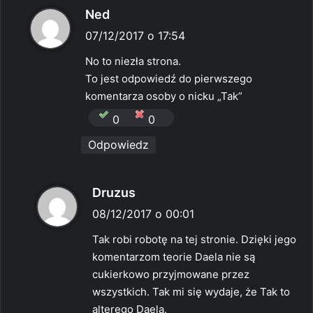
p
Ned
i
07/12/2017 o 17:54
s
No to niezła strona.
z
To jest odpowiedź do pierwszego
e
komentarza osoby o nicku „Tak”
:
0
0
Odpowiedz
p
Druzus
i
08/12/2017 o 00:01
s
Tak robi robotę na tej stronie. Dzięki jego
z
komentarzom teorie Daela nie są
e
cukierkowo przyjmowane przez
:
wszystkich. Tak mi się wydaje, że Tak to
alterego Daela.