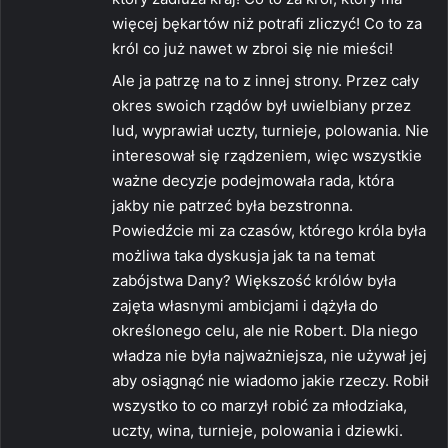
:
więcej bękartów niż potrafi zliczyć! Co to za
król co już nawet w zbroi się nie mieści!
Ale ja patrzę na to z innej strony. Przez cały
okres swoich rządów był uwielbiany przez
lud, wyprawiał uczty, turnieje, polowania. Nie
interesował się rządzeniem, więc wszystkie
ważne decyzje podejmowała rada, która
jakby nie patrzeć była bezstronna.
Powiedźcie mi za czasów, którego króla była
możliwa taka dyskusja jak ta na temat
zabójstwa Dany? Większość królów była
zajęta własnymi ambicjami i dążyła do
określonego celu, ale nie Robert. Dla niego
władza nie była najważniejsza, nie używał jej
aby osiągnąć nie wiadomo jakie rzeczy. Robił
wszystko to co marzył robić za młodziaka,
uczty, wina, turnieje, polowania i dziewki.