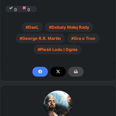
0
0
DaeL
Debaty Małej Rady
George R.R. Martin
Gra o Tron
Pieśń Lodu i Ognia