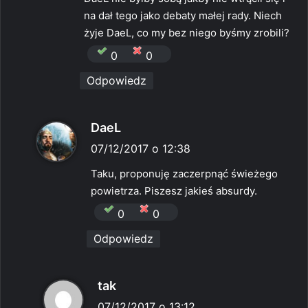
:
na dał tego jako debaty małej rady. Niech
żyje DaeL, co my bez niego byśmy zrobili?
0
0
Odpowiedz
p
DaeL
i
07/12/2017 o 12:38
s
Taku, proponuję zaczerpnąć świeżego
z
powietrza. Piszesz jakieś absurdy.
e
0
0
:
Odpowiedz
p
tak
i
07/12/2017 o 13:12