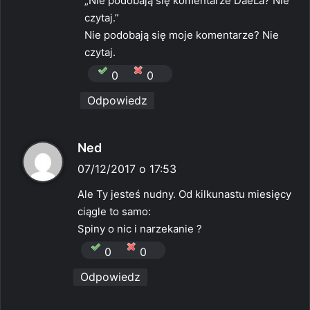
„Nie podobają się komentarze DaeLa? Nie
z
czytaj.”
e
Nie podobają się moje komentarze? Nie
:
czytaj.
0
0
Odpowiedz
p
Ned
i
07/12/2017 o 17:53
s
Ale Ty jesteś nudny. Od kilkunastu miesięcy
z
ciągle to samo:
e
Spiny o nic i narzekanie ?
:
0
0
Odpowiedz