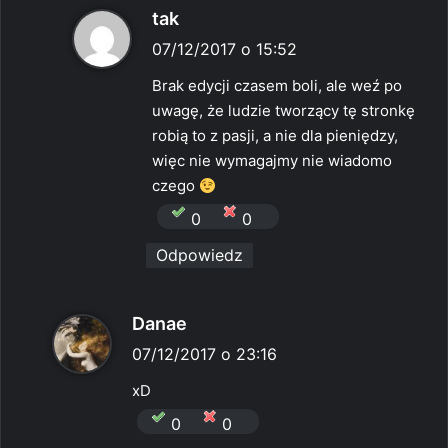
p
tak
i
07/12/2017 o 15:52
s
Brak edycji czasem boli, ale weź po
z
uwagę, że ludzie tworzący tę stronkę
e
robią to z pasji, a nie dla pieniędzy,
:
więc nie wymagajmy nie wiadomo
czego
0
0
Odpowiedz
p
Danae
i
07/12/2017 o 23:16
s
xD
z
0
0
e