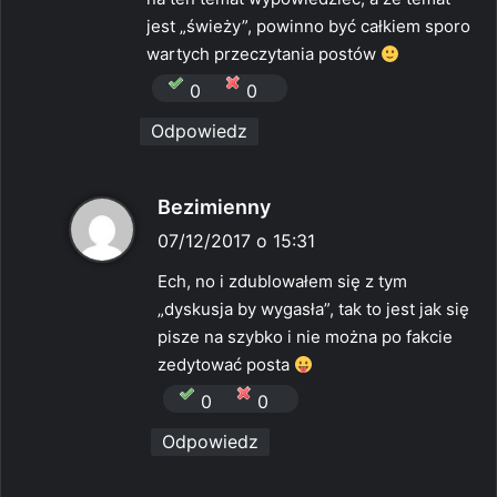
jest „świeży”, powinno być całkiem sporo
wartych przeczytania postów
0
0
Odpowiedz
p
Bezimienny
i
07/12/2017 o 15:31
s
Ech, no i zdublowałem się z tym
z
„dyskusja by wygasła”, tak to jest jak się
e
pisze na szybko i nie można po fakcie
:
zedytować posta
0
0
Odpowiedz