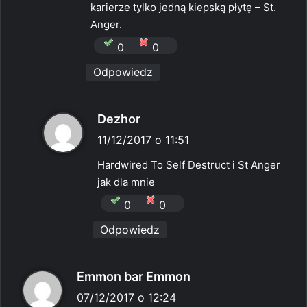
karierze tylko jedną kiepską płytę – St.
Anger.
0
0
Odpowiedz
p
Dezhor
i
11/12/2017 o 11:51
s
Hardwired To Self Destruct i St Anger
z
jak dla mnie
e
0
0
:
Odpowiedz
p
Emmon bar Emmon
i
07/12/2017 o 12:24