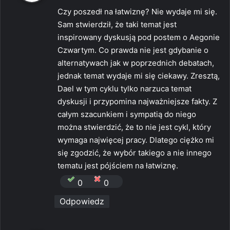
s
Czy poszedł na łatwiznę? Nie wydaje mi się.
z
Sam stwierdził, że taki temat jest
e
inspirowany dyskusją pod postem o Aegonie
:
Czwartym. Co prawda nie jest gdybanie o
alternatywach jak w poprzednich debatach,
jednak temat wydaje mi się ciekawy. Zresztą,
Dael w tym cyklu tylko narzuca temat
dyskusji i przypomina najważniejsze fakty. Z
całym szacunkiem i sympatią do niego
można stwierdzić, że to nie jest cykl, który
wymaga najwięcej pracy. Dlatego ciężko mi
się zgodzić, że wybór takiego a nie innego
tematu jest pójściem na łatwiznę.
0
0
Odpowiedz