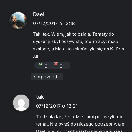
p
DaeL
i
07/12/2017 o 12:18
s
Tak, tak. Wiem, jak to działa. Tematy do
z
dyskusji zbyt oczywiste, teorie zbyt mało
e
szalone, a Metallica skończyła się na Kill’em
:
All.
0
0
Odpowiedz
p
tak
i
07/12/2017 o 12:21
s
To działa tak, że ludzie sami poruszyli ten
z
temat. Nie byłeś do niczego potrzebny, ale
e
DaeL nie byłby sobą jakby nie wtrącił się i