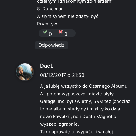
dzielnym i znakomitym żołnierzem”
S. Runciman
A złym synem nie zdążył być.
Prymityw
0
0
Odpowiedz
p
DaeL
i
08/12/2017 o 21:50
s
A ja lubię wszystko do Czarnego Albumu.
z
A i potem wypuszczali niezłe płyty.
e
Garage, Inc. był świetny, S&M też (chociaż
:
to nie album studyjny i miał tylko dwa
nowe kawałki), no i Death Magnetic
wyszedł zgrabnie.
Tak naprawdę to wypuścili w całej