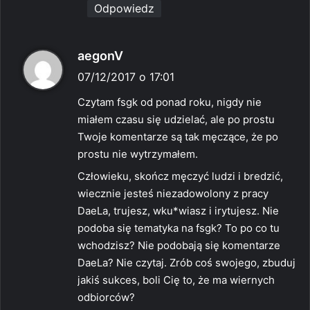
Odpowiedz
:
p
aegonV
i
07/12/2017 o 17:01
s
Czytam fsgk od ponad roku, nigdy nie
z
miałem czasu się udzielać, ale po prostu
e
Twoje komentarze są tak męczące, że po
:
prostu nie wytrzymałem.
Człowieku, skończ męczyć ludzi i bredzić,
wiecznie jesteś niezadowolony z pracy
DaeLa, trujesz, wku*wiasz i irytujesz. Nie
podoba się tematyka na fsgk? To po co tu
wchodzisz? Nie podobają się komentarze
DaeLa? Nie czytaj. Zrób coś swojego, zbuduj
jakiś sukces, boli Cię to, że ma wiernych
odbiorców?