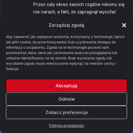
Przez cały okres swoich rządów nikomu się
nie naraził, a fakt, że zapragnął wycofać
zamach świadczy o jego dobrych intencjach i
Zarządzaj zgodą
dobrej duszy. Śmiało mogę uznać, że był
dobrym królem, świetnie się sprawdzał jako
Aby zapewnić jak najlepsze wrażenia, korzystamy z technologii, takich
reprezentant władzy, ale sterami pociągali w
jak pliki cookie, do przechowywania i/lub uzyskiwania dostępu do
informacji o urządzeniu. Zgoda na te technologie pozwoli nam
większym stopniu jego pomocnicy. Nie pchał
przetwarzać dane, takie jak zachowanie podczas przeglądania lub
się na siłę do wydawania rozporządzeń,
unikalne identyfikatory na tej stronie. Brak wyrażenia zgody lub
przekazywał te robotę osobą, które się do
wycofanie zgody może niekorzystnie wpłynąć na niektóre cechy i
funkcje.
tego nadawały.
Wynikiem tego wszystkiego było kilkanaście
Akceptuję
lat życia w pokoju. Powiedźcie mi, który z
większych lordów miał coś przeciwko
Odmów
Robertowi? Absolutnie żaden.
Zobacz preferencje
Niestety żadne rządy nie mogą być idealne,
ale największym problemem Roberta było
Polityka prywatności
głupie zrządzenie losu. Przez nie musiał