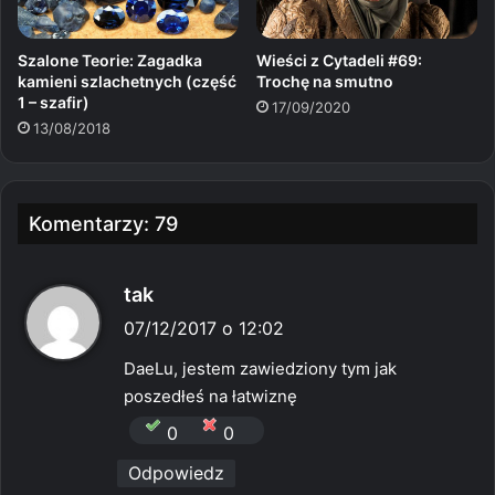
Szalone Teorie: Zagadka
Wieści z Cytadeli #69:
kamieni szlachetnych (część
Trochę na smutno
1 – szafir)
17/09/2020
13/08/2018
Komentarzy: 79
p
tak
i
07/12/2017 o 12:02
s
DaeLu, jestem zawiedziony tym jak
z
poszedłeś na łatwiznę
e
0
0
:
Odpowiedz