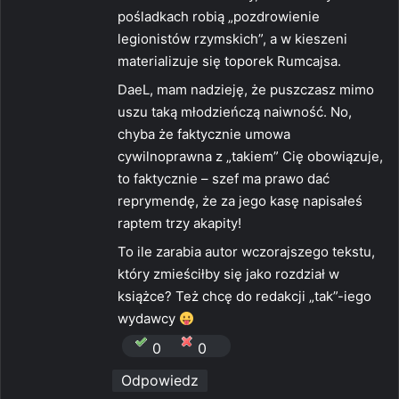
:
pośladkach robią „pozdrowienie
legionistów rzymskich”, a w kieszeni
materializuje się toporek Rumcajsa.
DaeL, mam nadzieję, że puszczasz mimo
uszu taką młodzieńczą naiwność. No,
chyba że faktycznie umowa
cywilnoprawna z „takiem” Cię obowiązuje,
to faktycznie – szef ma prawo dać
reprymendę, że za jego kasę napisałeś
raptem trzy akapity!
To ile zarabia autor wczorajszego tekstu,
który zmieściłby się jako rozdział w
książce? Też chcę do redakcji „tak”-iego
wydawcy
0
0
Odpowiedz