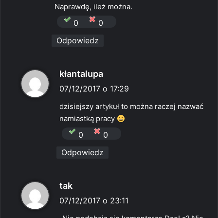
Naprawdę, ileż można.
0
0
Odpowiedz
p
kłantalupa
i
07/12/2017 o 17:29
s
dzisiejszy artykuł to można raczej nazwać
z
namiastką pracy
e
0
0
:
Odpowiedz
p
tak
i
07/12/2017 o 23:11
s