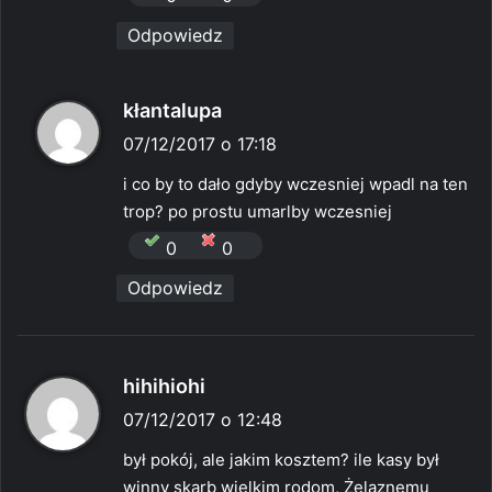
Odpowiedz
p
kłantalupa
i
07/12/2017 o 17:18
s
i co by to dało gdyby wczesniej wpadl na ten
z
trop? po prostu umarlby wczesniej
e
0
0
:
Odpowiedz
p
hihihiohi
i
07/12/2017 o 12:48
s
był pokój, ale jakim kosztem? ile kasy był
z
winny skarb wielkim rodom, Żelaznemu