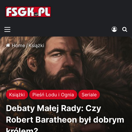
Menu
Zalogu
S
Home
/
Książki
Książki
Pieśń Lodu i Ognia
Seriale
Debaty Małej Rady: Czy
Robert Baratheon był dobrym
królem?