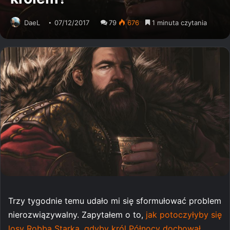
DaeL
07/12/2017
79
676
1 minuta czytania
Trzy tygodnie temu udało mi się sformułować problem
nierozwiązywalny. Zapytałem o to,
jak potoczyłyby się
losy Robba Starka, gdyby król Północy dochował