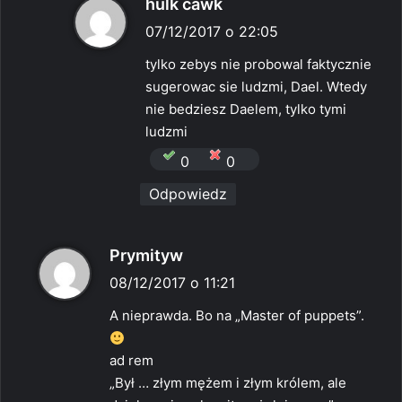
p
hulk cawk
i
07/12/2017 o 22:05
s
tylko zebys nie probowal faktycznie
z
sugerowac sie ludzmi, Dael. Wtedy
e
nie bedziesz Daelem, tylko tymi
:
ludzmi
0
0
Odpowiedz
p
Prymityw
i
08/12/2017 o 11:21
s
A nieprawda. Bo na „Master of puppets”.
z
e
ad rem
:
„Był … złym mężem i złym królem, ale