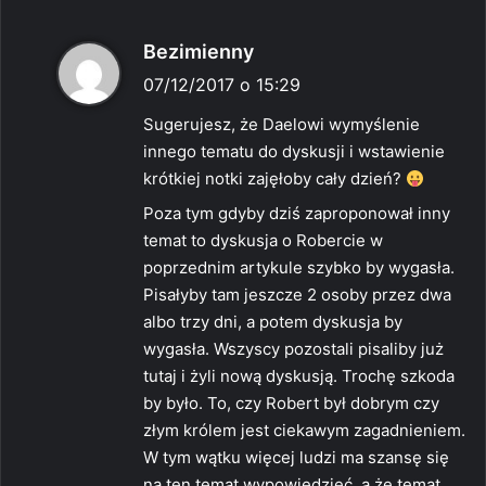
p
Bezimienny
i
07/12/2017 o 15:29
s
Sugerujesz, że Daelowi wymyślenie
z
innego tematu do dyskusji i wstawienie
e
krótkiej notki zajęłoby cały dzień?
:
Poza tym gdyby dziś zaproponował inny
temat to dyskusja o Robercie w
poprzednim artykule szybko by wygasła.
Pisałyby tam jeszcze 2 osoby przez dwa
albo trzy dni, a potem dyskusja by
wygasła. Wszyscy pozostali pisaliby już
tutaj i żyli nową dyskusją. Trochę szkoda
by było. To, czy Robert był dobrym czy
złym królem jest ciekawym zagadnieniem.
W tym wątku więcej ludzi ma szansę się
na ten temat wypowiedzieć, a że temat