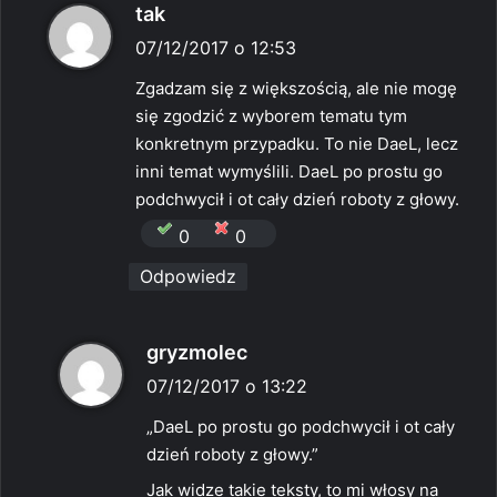
p
tak
i
07/12/2017 o 12:53
s
Zgadzam się z większością, ale nie mogę
z
się zgodzić z wyborem tematu tym
e
konkretnym przypadku. To nie DaeL, lecz
:
inni temat wymyślili. DaeL po prostu go
podchwycił i ot cały dzień roboty z głowy.
0
0
Odpowiedz
p
gryzmolec
i
07/12/2017 o 13:22
s
„DaeL po prostu go podchwycił i ot cały
z
dzień roboty z głowy.”
e
Jak widze takie teksty, to mi włosy na