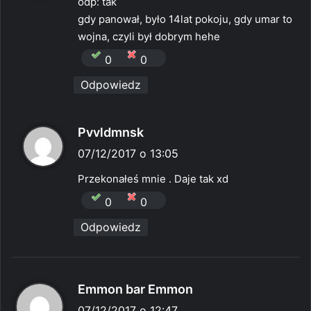
odp: tak
z
gdy panował, było 14lat pokoju, gdy umar to
e
wojna, czyli był dobrym hehe
:
0
0
Odpowiedz
p
Pvvldmnsk
i
07/12/2017 o 13:05
s
Przekonałeś mnie . Daje tak xd
z
0
0
e
Odpowiedz
:
p
Emmon bar Emmon
i
07/12/2017 o 12:47