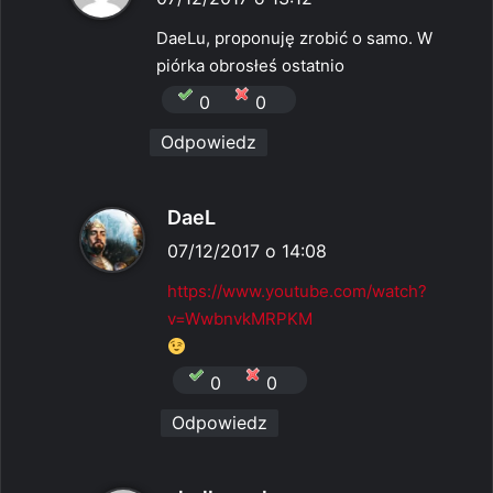
s
DaeLu, proponuję zrobić o samo. W
z
piórka obrosłeś ostatnio
e
0
0
:
Odpowiedz
p
DaeL
i
07/12/2017 o 14:08
s
https://www.youtube.com/watch?
z
v=WwbnvkMRPKM
e
:
0
0
Odpowiedz