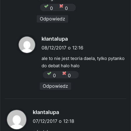
0
0
Odpowiedz
p
kłantalupa
i
08/12/2017 o 12:16
s
ale to nie jest teoria daela, tylko pytanko
z
do debat halo halo
e
0
0
:
Odpowiedz
p
kłantalupa
i
07/12/2017 o 12:18
s