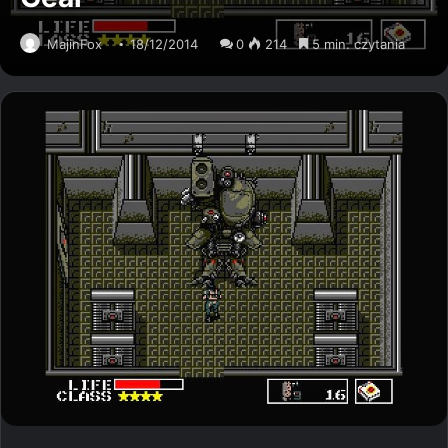
MajinFox
18/12/2014
0
214
5 min. czytania