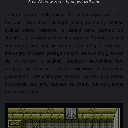
Aaa! Wsad w zad z tymi gwiazdkami!
I ostatni przebrzydły minus, to system gwiazdek. Co
to? Jeśli uwolnimy, jakiegoś jeńca, to mamy szansę
zyskać nieco respektu, a dzięki temu pomoc od
Jennifer, przywódczyni ruchu oporu. Pomoc ta jest
niezbędna, bez niej nie damy rady przejść pewnego
etapu gry. Problem polega na tym, że musimy grzebać
się w fortecy i szukać każdego niewolnika, jaki
mógłby się nawinąć. Tylko kolesiowi z czterema
gwiazdkami udzielana jest pomoc. Gorzej, gdy przez
przypadek zabijemy zakładnika, wtedy punkty ujemne
też są naliczane…