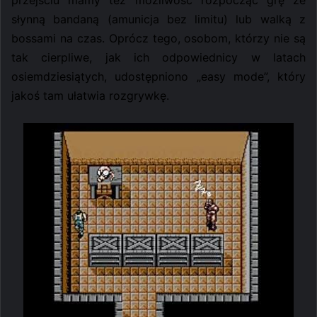
słynną bandaną (amunicja bez limitu) lub walką z
bossami na czas. Oprócz tego, osobom, którzy nie są
tak cierpliwe, jak ich odpowiednicy w latach
osiemdziesiątych, udostępniono „easy mode”, który
jakoś tam ułatwia rozgrywkę.