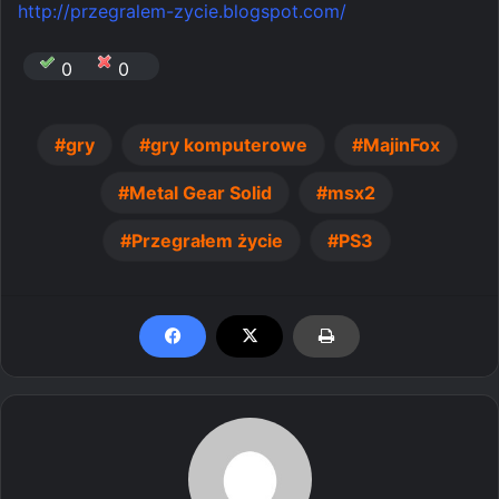
http://przegralem-zycie.blogspot.com/
0
0
gry
gry komputerowe
MajinFox
Metal Gear Solid
msx2
Przegrałem życie
PS3