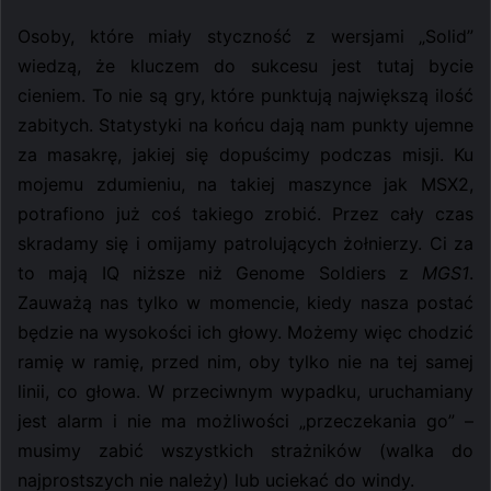
Osoby, które miały styczność z wersjami „Solid”
wiedzą, że kluczem do sukcesu jest tutaj bycie
cieniem. To nie są gry, które punktują największą ilość
zabitych. Statystyki na końcu dają nam punkty ujemne
za masakrę, jakiej się dopuścimy podczas misji. Ku
mojemu zdumieniu, na takiej maszynce jak MSX2,
potrafiono już coś takiego zrobić. Przez cały czas
skradamy się i omijamy patrolujących żołnierzy. Ci za
to mają IQ niższe niż Genome Soldiers z
MGS1
.
Zauważą nas tylko w momencie, kiedy nasza postać
będzie na wysokości ich głowy. Możemy więc chodzić
ramię w ramię, przed nim, oby tylko nie na tej samej
linii, co głowa. W przeciwnym wypadku, uruchamiany
jest alarm i nie ma możliwości „przeczekania go” –
musimy zabić wszystkich strażników (walka do
najprostszych nie należy) lub uciekać do windy.