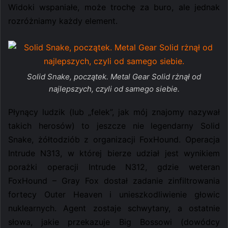
Widoki wspaniałe, może trochę za buro, ale jednak
rozróżniamy każdy element.
Solid Snake, początek. Metal Gear Solid rżnął od
najlepszych, czyli od samego siebie.
Płynący ludzik (lub „felek”, jak mój znajomy nazywał
takich herosów) to jeszcze nie legendarny Solid
Snake, żółtodziób z organizacji FoxHound. Operacja
Intrude N313, w której bierze udział jest wynikiem
porażki operacji Intrude N312, gdzie weteran
FoxHound – Gray Fox dostał zadanie zinfiltrowania
fortecy Outer Heaven i unieszkodliwienie głowic
nuklearnych. Agent zostaje schwytany, a ostatnie
słowa, jakie przekazuje Big Bossowi (dowódcy