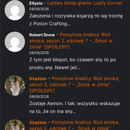
-
Leniwe letnie granie: Leafy Corner
Ellysia
08/08/2026
Założenia i rozrywka kojarzą mi się trochę
z Potion Crafting...
-
Pomylone Analizy: Ród
Robert Snow
smoka, sezon 3, odcinek 7 – „Smok w
zimie” [SPOILERY]
08/08/2026
Z tym jest kłopot, bo czasem sny to po
prostu sny. Nawet jeż...
-
Pomylone Analizy: Ród smoka,
Dżądżen
sezon 3, odcinek 7 – „Smok w zimie”
[SPOILERY]
08/08/2026
Zostaje Aemon. I tak: wszystko wskazuje
na to, że on ma sny...
-
Pomylone Analizy: Ród smoka,
Dżądżen
sezon 3, odcinek 7 – „Smok w zimie”