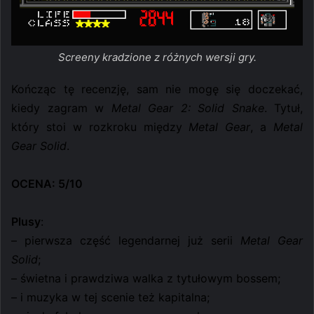
Screeny kradzione z różnych wersji gry.
Kończąc tę recenzję, sam nie mogę się doczekać,
kiedy zagram w
Metal Gear 2: Solid Snake
. Tytuł,
który stoi w rozkroku między
Metal Gear
, a
Metal
Gear Solid
.
OCENA: 5/10
Plusy
:
– pierwsza część legendarnej już serii
Metal Gear
Solid
;
– świetna i prawdziwa walka z tytułowym bossem;
– i muzyka w tej scenie też kapitalna;