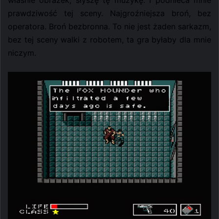
właśnie obrazek, słyszę tę muzykę. I podnieca mnie
prawdziwość tej sceny. Najgroźniejsza broń, bez
operatora. Broń bezbronna. To nie jest żaden sarkazm,
bez tej sceny walki z robotem, ta gra byłaby dla mnie
niczym.