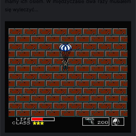
mamy ich osiem. W międzyczasie dwa razy musiałem
się wyleczyć…