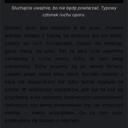
Słuchajcie uważnie, bo nie będę powtarzać. Typowy
członek ruchu oporu.
Niestety dużo jest minusów w tej grze… Pomimo
ładnego wstępu z fabułą, tej podczas gry nie widać.
Łazimy po tych korytarzach, często nie wiedząc,
gdzie mamy się udać. Raz na jakiś czas uwolnimy
zakładnika z ruchu oporu, który da nam jakąś
wskazówkę. Znów snujemy się po sennej fortecy,
czasem przez dobre kilka minut. Kontakt radiowy z
bazą lub sojusznikami też tylko ładnie wygląda na
piśmie. W większości wypadków, jeśli już na coś się
przydadzą, a nie spiszemy konkretnych częstotliwości
radiowych, czy samej podpowiedzi (np. jak zniszczyć
mecha) – mamy przerąbane. Co za tym idzie,
posiłkujemy się opisem z internetu.