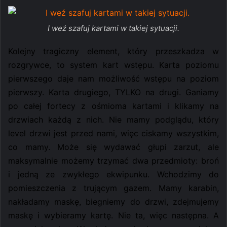
I weź szafuj kartami w takiej sytuacji.
Kolejny tragiczny element, który przeszkadza w
rozgrywce, to system kart wstępu. Karta poziomu
pierwszego daje nam możliwość wstępu na poziom
pierwszy. Karta drugiego, TYLKO na drugi. Ganiamy
po całej fortecy z ośmioma kartami i klikamy na
drzwiach każdą z nich. Nie mamy podglądu, który
level drzwi jest przed nami, więc ciskamy wszystkim,
co mamy. Może się wydawać głupi zarzut, ale
maksymalnie możemy trzymać dwa przedmioty: broń
i jedną ze zwykłego ekwipunku. Wchodzimy do
pomieszczenia z trującym gazem. Mamy karabin,
nakładamy maskę, biegniemy do drzwi, zdejmujemy
maskę i wybieramy kartę. Nie ta, więc następna. A