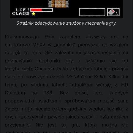
Strażnik zdecydowanie znużony mechaniką gry.
Podsumowując. Gdy zagrałem pierwszy raz na
emulatorze MSX2 w „jedynkę”, pierwsze, co wziąłem
do ręki to opis. Nie zależało mi jakoś specjalnie na
poznawaniu mechaniki gry i szlajaniu się po
korytarzach. Chciałem tylko zobaczyć fabułę i przejść
dalej do nowszych części
Metal Gear Solid
. Kilka dni
temu, po siedmiu latach, odpaliłem wersję z HD
Colletion na PS3. Bez opisu, bez żadnych
podpowiedzi usiadłem i spróbowałem przejść sam.
Zajęło mi to niecałe cztery godziny według licznika z
gry, a rzeczywiste pewnie jakieś sześć. I było całkiem
przyjemnie. Nie jest to gra, którą można się
zachwycać, ale ma w sobie to coś, co sprawia, że