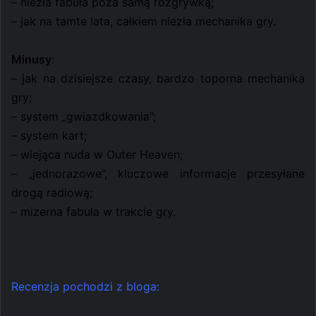
– niezła fabuła poza samą rozgrywką;
– jak na tamte lata, całkiem niezła mechanika gry.
Minusy
:
– jak na dzisiejsze czasy, bardzo toporna mechanika
gry;
– system „gwiazdkowania”;
– system kart;
– wiejąca nuda w Outer Heaven;
– „jednorazowe”, kluczowe informacje przesyłane
drogą radiową;
– mizerna fabuła w trakcie gry.
Recenzja pochodzi z bloga: