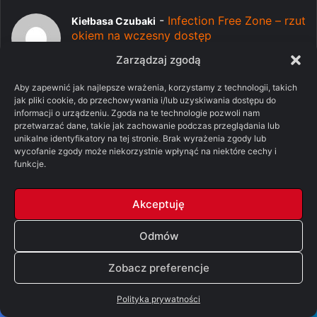
-
Infection Free Zone – rzut
Kiełbasa Czubaki
okiem na wczesny dostęp
07/08/2026
Zarządzaj zgodą
Wydaje sie ciekawe, ale jednocześnie mam
wrażenie, ze to gra...
Aby zapewnić jak najlepsze wrażenia, korzystamy z technologii, takich
jak pliki cookie, do przechowywania i/lub uzyskiwania dostępu do
-
Pomylone Analizy: Ród smoka, sezon
lolo
informacji o urządzeniu. Zgoda na te technologie pozwoli nam
przetwarzać dane, takie jak zachowanie podczas przeglądania lub
3, odcinek 7 – „Smok w zimie” [SPOILERY]
unikalne identyfikatory na tej stronie. Brak wyrażenia zgody lub
06/08/2026
wycofanie zgody może niekorzystnie wpłynąć na niektóre cechy i
Tego nie pamiętałem, bo Lady Arryn jest
funkcje.
ważna ale to nie pie...
Akceptuję
-
Pomylone Analizy: Ród smoka,
Anna
sezon 3, odcinek 7 – „Smok w zimie”
[SPOILERY]
Odmów
06/08/2026
Niby tak, ale z drugiej strony porodu nie
Zobacz preferencje
przeżyła, więc moż...
Polityka prywatności
-
Pomylone Analizy: Ród
ser Richard Horpe