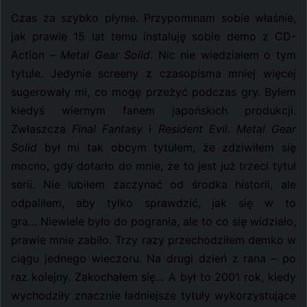
Czas za szybko płynie. Przypominam sobie właśnie,
jak prawie 15 lat temu instaluję sobie demo z CD-
Action –
Metal Gear Solid
. Nic nie wiedziałem o tym
tytule. Jedynie screeny z czasopisma mniej więcej
sugerowały mi, co mogę przeżyć podczas gry.
Byłem
kiedyś wiernym fanem japońskich produkcji.
Zwłaszcza
Final Fantasy
i
Resident Evil
.
Metal Gear
Solid
był mi tak obcym tytułem, że zdziwiłem się
mocno, gdy dotarło do mnie, że to jest już trzeci tytuł
serii. Nie lubiłem zaczynać od środka historii, ale
odpaliłem, aby tylko sprawdzić, jak się w to
gra…
Niewiele było do pogrania, ale to co się widziało,
prawie mnie zabiło. Trzy razy przechodziłem demko w
ciągu jednego wieczoru. Na drugi dzień z rana – po
raz kolejny. Zakochałem się… A był to 2001 rok, kiedy
wychodziły znacznie ładniejsze tytuły wykorzystujące