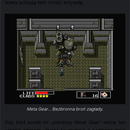
lasery próbują nam zrobić krzywdę.
Meta Gear… Bezbronna broń zagłady.
Gdy ktoś powie mi „pierwszy
Metal Gear
” widzę ten