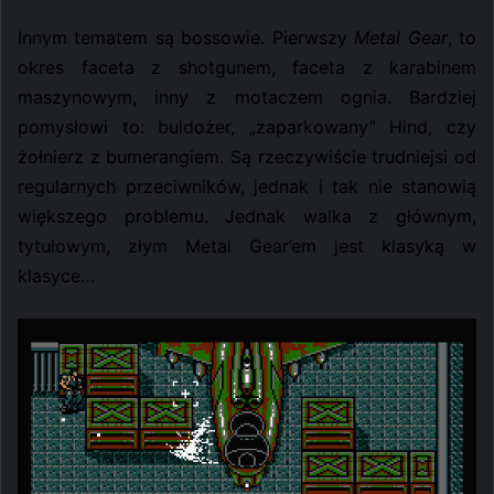
Innym tematem są bossowie. Pierwszy
Metal Gear
, to
okres faceta z shotgunem, faceta z karabinem
maszynowym, inny z motaczem ognia. Bardziej
pomysłowi to: buldożer, „zaparkowany” Hind, czy
żołnierz z bumerangiem. Są rzeczywiście trudniejsi od
regularnych przeciwników, jednak i tak nie stanowią
większego problemu. Jednak walka z głównym,
tytułowym, złym Metal Gear’em jest klasyką w
klasyce…