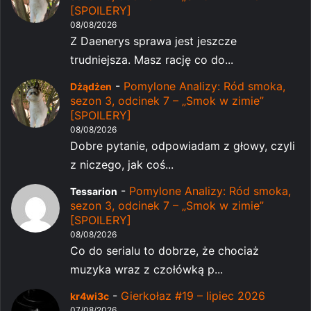
[SPOILERY]
08/08/2026
Z Daenerys sprawa jest jeszcze
trudniejsza. Masz rację co do...
-
Pomylone Analizy: Ród smoka,
Dżądżen
sezon 3, odcinek 7 – „Smok w zimie”
[SPOILERY]
08/08/2026
Dobre pytanie, odpowiadam z głowy, czyli
z niczego, jak coś...
-
Pomylone Analizy: Ród smoka,
Tessarion
sezon 3, odcinek 7 – „Smok w zimie”
[SPOILERY]
08/08/2026
Co do serialu to dobrze, że chociaż
muzyka wraz z czołówką p...
-
Gierkołaz #19 – lipiec 2026
kr4wi3c
07/08/2026