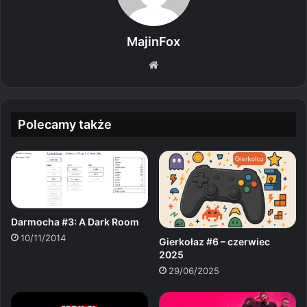
MajinFox
We
bsi
te
Polecamy także
Darmocha #3: A Dark Room
10/11/2014
Gierkołaz #6 – czerwiec
2025
29/06/2025