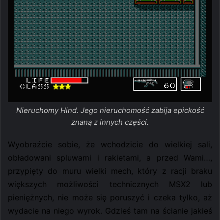
Nieruchomy Hind. Jego nieruchomość zabija epickość
znaną z innych części.
Wyobraźcie sobie, że wchodzicie do wielkiej sali,
obładowani spluwami i rakietami, a przed Wami…,
przypięty do muru wielki mech, który z racji braku
większych możliwości technicznych MSX2 lub
pieniężnych, nie może się poruszyć i czeka tylko, aż
wydacie na niego wyrok. Gdzieś tam na ścianie jakieś