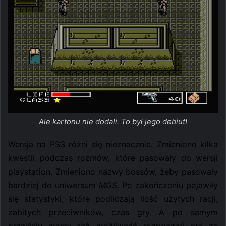
Ale kartonu nie dodali. To był jego debiut!
Wersja na PS3 różni się nieznacznie. Zmieniono kilka
kwestii podczas rozmów, które pasowały do wersji
playstation. Zmieniono nazwy bossów, żeby pasowały
bardziej do uniwersum
MGS
. Po zakończeniu pojawiły
się statystyki, które podliczają ilość użytych racji,
zabitych przeciwników, czas gry. A po samym
przejściu mamy też możliwość rozpocząć grę ze