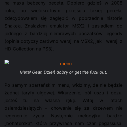
na maxa bebechy peceta.
Dopiero gdzieś w 2008
roku, po wielokrotnym przejściu takiej perełki,
zdecydowałem się zagłębić w poprzednie historie
Snake’a. Znalazłem emulator MSX2 i zasiadłem do
jednego z bardziej niemrawych początków legendy
(opinia dotyczy zarówno wersji na MSX2, jak i wersji z
HD Collection na PS3).
Metal Gear. Dzień dobry or get the fuck out.
Po samym spartańskim menu, widzimy, że nie będzie
żadnej taryfy ulgowej. Wkurzenie, ból uszu i oczu,
jesteś tu na własną rękę. Witaj w latach
osiemdziesiątych – chowanie się za drzewem nie
regeneruje życia. Następnie melodyjka, bardzo
„bohaterska”, która przywraca nam czar pegassusa.