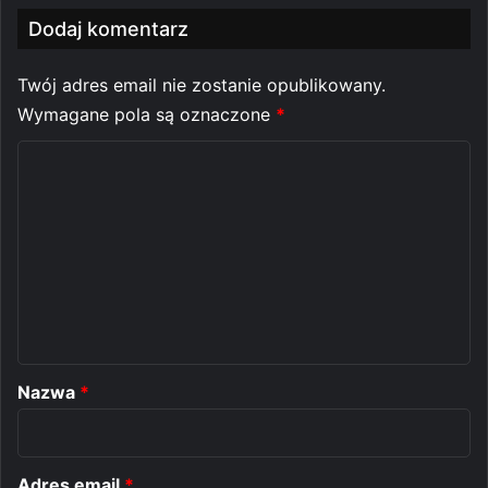
Dodaj komentarz
Twój adres email nie zostanie opublikowany.
Wymagane pola są oznaczone
*
K
o
m
e
n
t
a
r
Nazwa
*
z
*
Adres email
*