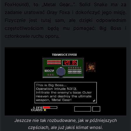
FoxHound), to „Metal Gear…”. Solid Snake ma za
zadanie uratować Gray Foxa i dokończyć jego misję.
Fizycznie jest tutaj sam, ale dzięki odpowiednim
częstotliwościom będą mu pomagać: Big Boss i
członkowie ruchu oporu.
Jeszcze nie tak rozbudowane, jak w późniejszych
częściach, ale już jakiś klimat wnosi.