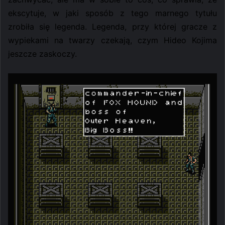
ekscytuje, w jaki sposób z tego marnego tytułu
zrobiła się legenda. Legenda, przy której gracze z
wypiekami na twarzy czekają, czym Hideo Kojima
jeszcze zaskoczy.