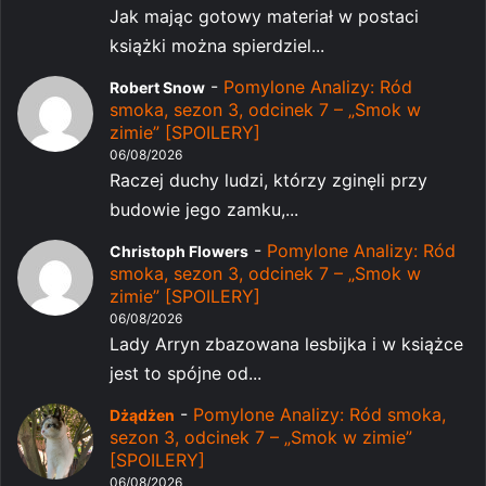
Jak mając gotowy materiał w postaci
książki można spierdziel...
-
Pomylone Analizy: Ród
Robert Snow
smoka, sezon 3, odcinek 7 – „Smok w
zimie” [SPOILERY]
06/08/2026
Raczej duchy ludzi, którzy zginęli przy
budowie jego zamku,...
-
Pomylone Analizy: Ród
Christoph Flowers
smoka, sezon 3, odcinek 7 – „Smok w
zimie” [SPOILERY]
06/08/2026
Lady Arryn zbazowana lesbijka i w książce
jest to spójne od...
-
Pomylone Analizy: Ród smoka,
Dżądżen
sezon 3, odcinek 7 – „Smok w zimie”
[SPOILERY]
06/08/2026