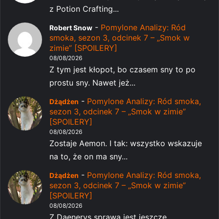
z Potion Crafting...
-
Pomylone Analizy: Ród
Robert Snow
smoka, sezon 3, odcinek 7 – „Smok w
zimie” [SPOILERY]
08/08/2026
Z tym jest kłopot, bo czasem sny to po
prostu sny. Nawet jeż...
-
Pomylone Analizy: Ród smoka,
Dżądżen
sezon 3, odcinek 7 – „Smok w zimie”
[SPOILERY]
08/08/2026
Zostaje Aemon. I tak: wszystko wskazuje
na to, że on ma sny...
-
Pomylone Analizy: Ród smoka,
Dżądżen
sezon 3, odcinek 7 – „Smok w zimie”
[SPOILERY]
08/08/2026
Z Daenerys sprawa jest jeszcze