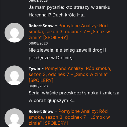
06/08/2026
Ja mam pytanie: kto straszy w zamku
Harenhall? Duch króla Ha...
-
Pomylone Analizy: Ród
Robert Snow
smoka, sezon 3, odcinek 7 – „Smok w
zimie” [SPOILERY]
06/08/2026
Nie zlewała, ale śnieg zawalił drogi i
przełęcze w Dolinie,...
-
Pomylone Analizy: Ród smoka,
Tywin
sezon 3, odcinek 7 – „Smok w zimie”
[SPOILERY]
06/08/2026
Serial właśnie przeskoczł smoka i zmierza
w coraz głupszym k...
-
Pomylone Analizy: Ród
Robert Snow
smoka, sezon 3, odcinek 7 – „Smok w
zimie” [SPOILERY]