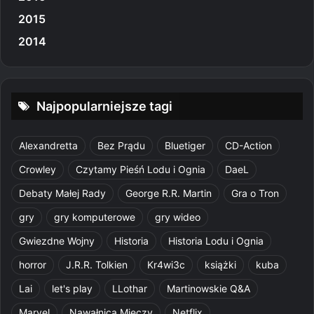
2015
2014
Najpopularniejsze tagi
Alexandretta
Bez Prądu
Bluetiger
CD-Action
Crowley
Czytamy Pieśń Lodu i Ognia
DaeL
Debaty Małej Rady
George R.R. Martin
Gra o Tron
gry
gry komputerowe
gry wideo
Gwiezdne Wojny
Historia
Historia Lodu i Ognia
horror
J.R.R. Tolkien
Kr4wi3c
książki
kuba
Lai
let's play
LLothar
Martinowskie Q&A
Marvel
Nawałnica Mieczy
Netflix