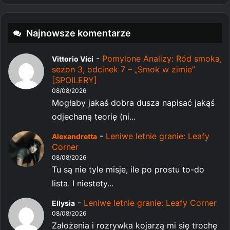
Najnowsze komentarze
-
Pomylone Analizy: Ród smoka,
Vittorio Vici
sezon 3, odcinek 7 – „Smok w zimie”
[SPOILERY]
08/08/2026
Mogłaby jakaś dobra dusza napisać jakąś
odjechaną teorię (ni...
-
Leniwe letnie granie: Leafy
Alexandretta
Corner
08/08/2026
Tu są nie tyle misje, ile po prostu to-do
lista. I niestety...
-
Leniwe letnie granie: Leafy Corner
Ellysia
08/08/2026
Założenia i rozrywka kojarzą mi się trochę