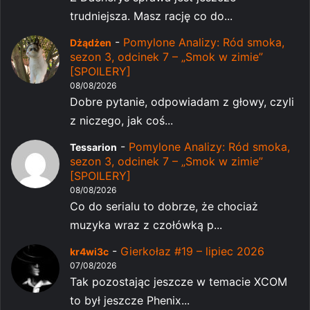
trudniejsza. Masz rację co do...
-
Pomylone Analizy: Ród smoka,
Dżądżen
sezon 3, odcinek 7 – „Smok w zimie”
[SPOILERY]
08/08/2026
Dobre pytanie, odpowiadam z głowy, czyli
z niczego, jak coś...
-
Pomylone Analizy: Ród smoka,
Tessarion
sezon 3, odcinek 7 – „Smok w zimie”
[SPOILERY]
08/08/2026
Co do serialu to dobrze, że chociaż
muzyka wraz z czołówką p...
-
Gierkołaz #19 – lipiec 2026
kr4wi3c
07/08/2026
Tak pozostając jeszcze w temacie XCOM
to był jeszcze Phenix...