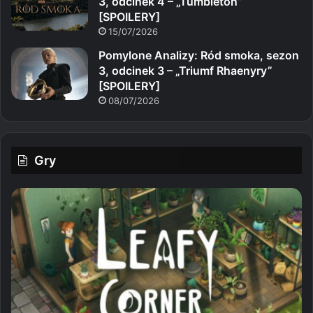
3, odcinek 4 – „Tumbleton”
[SPOILERY]
15/07/2026
Pomylone Analizy: Ród smoka, sezon
3, odcinek 3 – „Triumf Rhaenyry”
[SPOILERY]
08/07/2026
Gry