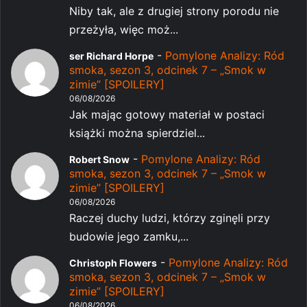
Niby tak, ale z drugiej strony porodu nie
przeżyła, więc moż...
-
Pomylone Analizy: Ród
ser Richard Horpe
smoka, sezon 3, odcinek 7 – „Smok w
zimie” [SPOILERY]
06/08/2026
Jak mając gotowy materiał w postaci
książki można spierdziel...
-
Pomylone Analizy: Ród
Robert Snow
smoka, sezon 3, odcinek 7 – „Smok w
zimie” [SPOILERY]
06/08/2026
Raczej duchy ludzi, którzy zginęli przy
budowie jego zamku,...
-
Pomylone Analizy: Ród
Christoph Flowers
smoka, sezon 3, odcinek 7 – „Smok w
zimie” [SPOILERY]
06/08/2026