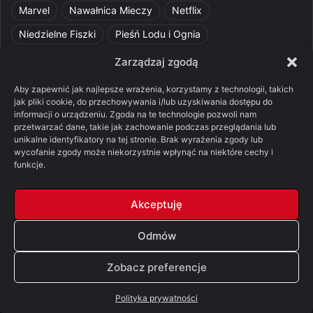
Marvel
Nawałnica Mieczy
Netflix
Niedzielne Fiszki
Pieśń Lodu i Ognia
Pomylone Analizy
Pquelim
Pytania do maesterów
Zarządzaj zgodą
Pytania i odpowiedzi
Q&A
Razorblade
recenzja
Aby zapewnić jak najlepsze wrażenia, korzystamy z technologii, takich
jak pliki cookie, do przechowywania i/lub uzyskiwania dostępu do
recenzja książki
Ród Smoka
Silmarillion
SithFrog
informacji o urządzeniu. Zgoda na te technologie pozwoli nam
przetwarzać dane, takie jak zachowanie podczas przeglądania lub
Starcie Królów
Star Wars
Szalone Teorie
unikalne identyfikatory na tej stronie. Brak wyrażenia zgody lub
wycofanie zgody może niekorzystnie wpłynąć na niektóre cechy i
Tolkienowskie Q&A
Voo
Wieści z Cytadeli
funkcje.
Władca Pierścieni
X-Com 2
XCOM 2
Akceptuję
Odmów
© Copyright 2026, All Rights Reserved |
FSGK.PL
Zobacz preferencje
Facebook
X
YouTube
Discord
Polityka prywatności