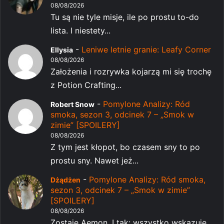
08/08/2026
Tu są nie tyle misje, ile po prostu to-do
lista. I niestety...
-
Leniwe letnie granie: Leafy Corner
Ellysia
08/08/2026
Założenia i rozrywka kojarzą mi się trochę
z Potion Crafting...
-
Pomylone Analizy: Ród
Robert Snow
smoka, sezon 3, odcinek 7 – „Smok w
zimie” [SPOILERY]
08/08/2026
Z tym jest kłopot, bo czasem sny to po
prostu sny. Nawet jeż...
-
Pomylone Analizy: Ród smoka,
Dżądżen
sezon 3, odcinek 7 – „Smok w zimie”
[SPOILERY]
08/08/2026
Zostaje Aemon. I tak: wszystko wskazuje