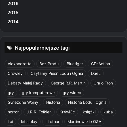
2016
2015
2014
Najpopularniejsze tagi
Alexandretta
Bez Prądu
Bluetiger
CD-Action
Crowley
Czytamy Pieśń Lodu i Ognia
DaeL
Debaty Małej Rady
George R.R. Martin
Gra o Tron
gry
gry komputerowe
gry wideo
Gwiezdne Wojny
Historia
Historia Lodu i Ognia
horror
J.R.R. Tolkien
Kr4wi3c
książki
kuba
Lai
let's play
LLothar
Martinowskie Q&A