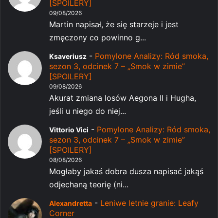
[SPOILERY]
09/08/2026
Martin napisał, że się starzeje i jest
zmęczony co powinno g...
-
Pomylone Analizy: Ród smoka,
Ksaveriusz
sezon 3, odcinek 7 – „Smok w zimie”
[SPOILERY]
09/08/2026
Akurat zmiana losów Aegona II i Hugha,
jeśli u niego do niej...
-
Pomylone Analizy: Ród smoka,
Vittorio Vici
sezon 3, odcinek 7 – „Smok w zimie”
[SPOILERY]
08/08/2026
Mogłaby jakaś dobra dusza napisać jakąś
odjechaną teorię (ni...
-
Leniwe letnie granie: Leafy
Alexandretta
Corner