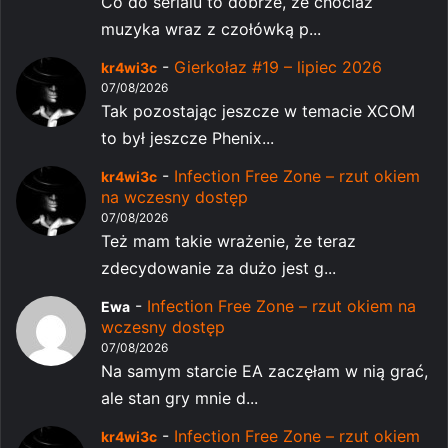
Co do serialu to dobrze, że chociaż
muzyka wraz z czołówką p...
-
Gierkołaz #19 – lipiec 2026
kr4wi3c
07/08/2026
Tak pozostając jeszcze w temacie XCOM
to był jeszcze Phenix...
-
Infection Free Zone – rzut okiem
kr4wi3c
na wczesny dostęp
07/08/2026
Też mam takie wrażenie, że teraz
zdecydowanie za dużo jest g...
-
Infection Free Zone – rzut okiem na
Ewa
wczesny dostęp
07/08/2026
Na samym starcie EA zaczęłam w nią grać,
ale stan gry mnie d...
-
Infection Free Zone – rzut okiem
kr4wi3c