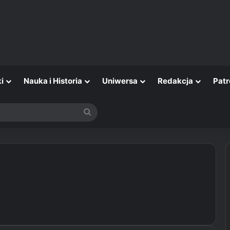
i
Nauka i Historia
Uniwersa
Redakcja
Patr
Szukaj