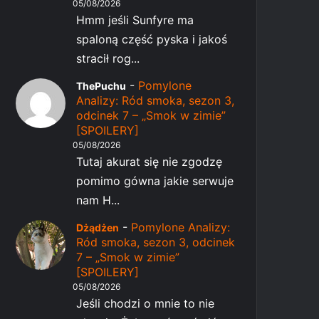
05/08/2026
Hmm jeśli Sunfyre ma
spaloną część pyska i jakoś
stracił rog...
-
Pomylone
ThePuchu
Analizy: Ród smoka, sezon 3,
odcinek 7 – „Smok w zimie”
[SPOILERY]
05/08/2026
Tutaj akurat się nie zgodzę
pomimo gówna jakie serwuje
nam H...
-
Pomylone Analizy:
Dżądżen
Ród smoka, sezon 3, odcinek
7 – „Smok w zimie”
[SPOILERY]
05/08/2026
Jeśli chodzi o mnie to nie