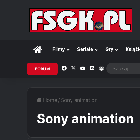
Główna
Filmy
Seriale
Gry
Książk
Facebook
X
YouTube
Discord
Zaloguj
FORUM
Home
/
Sony animation
Sony animation