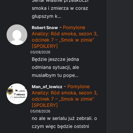
Serial właśnie przeskoczł
smoka i zmierza w coraz
głupszym k...
-
Pomylone
Robert Snow
Analizy: Ród smoka, sezon 3,
odcinek 7 – „Smok w zimie”
[SPOILERY]
05/08/2026
Będzie jeszcze jedna
odmiana sytuacji, ale
musiałbym tu pope...
-
Pomylone
Man_of_lowicz
Analizy: Ród smoka, sezon 3,
odcinek 7 – „Smok w zimie”
[SPOILERY]
05/08/2026
no ale w serialu już zebrali. o
czym więc będzie oststni